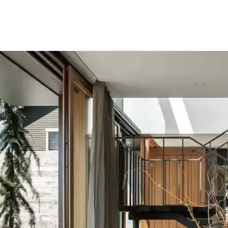
ekorasyonda Görsel Denge Sağlama Yöntemleri
 açabilir. Halı, perde, yastık ve mobilya yerleşimi ile renkler dengele
u ve Kahverenginin Mekâna Etkisi
 tonlar doğal sakinlik sunarken, turuncu ve kahverengi sıcaklık katar. K
Önemi ve Etkileri
eşimi gibi faktörlerle uyumlu olmalıdır. Sıcak-soğuk kahverengi ve yeşil 
asyon İpuçları
e temizlik kolaylığı sunar. Minder ve özel tasarım halılarla konfor ve es