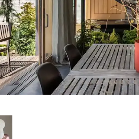
senlerle Dekorasyonda Denge Sağlama
ın estetiğini artırır. Kırmızı, kahverengi ve turuncu tonlarıyla uyuml
umu, Mobilya Yerleşimi ve Estetik İncelemesi
eşimi ve aksesuar dengesi gibi unsurların yaşam alanlarının estetik ve 
 ve Ürün Kalitesi Değerlendirmesi
etaylı işçiliğiyle öne çıkıyor. Ürünlerin boyutları beklentileri aşarken, fi
Mobilya Düzenlemeleriyle Estetik İyileştirme Yönteml
 uyumlu kullanımı mekânı daha davetkâr ve fonksiyonel kılar. Doğru se