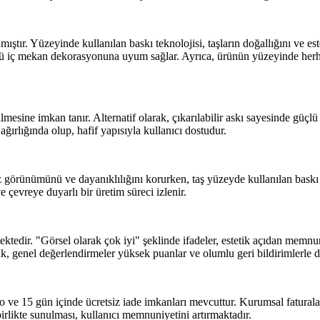
tır. Yüzeyinde kullanılan baskı teknolojisi, taşların doğallığını ve estet
rlü iç mekan dekorasyonuna uyum sağlar. Ayrıca, ürünün yüzeyinde herh
ine imkan tanır. Alternatif olarak, çıkarılabilir askı sayesinde güçlü ba
ırlığında olup, hafif yapısıyla kullanıcı dostudur.
 görünümünü ve dayanıklılığını korurken, taş yüzeyde kullanılan baskı 
çevreye duyarlı bir üretim süreci izlenir.
ektedir. "Görsel olarak çok iyi" şeklinde ifadeler, estetik açıdan memnu
k, genel değerlendirmeler yüksek puanlar ve olumlu geri bildirimlerle 
ve 15 gün içinde ücretsiz iade imkanları mevcuttur. Kurumsal faturalar d
birlikte sunulması, kullanıcı memnuniyetini artırmaktadır.