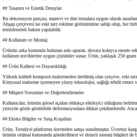
## Tasarım ve Estetik Detaylar
Bu dekorasyon parçası, manevi ve dini temalara uygun olarak tasarlanmış
Ahşap çerçevesi ise eski tarz eskitme görünümüne sahip olup, her tü
temizlenerek bakım yapılabilir.
## Kullanım ve Montaj
Ürünün arka kısmında bulunan askı aparatı, duvara kolayca monte edilmes
kullanım tercihlerine uygun çözümler sunar. Ürün, yaklaşık 250 gram ağ
## Ürün Kalitesi ve Dayanıklılığı
Yüksek kaliteli kompozit malzemeden üretilmiş olan çerçeve, eski tarz
Kimyasal malzeme içermeyen yüzey teknolojisi, sağlığı tehdit etmez ve 
## Müşteri Yorumları ve Değerlendirmeler
Kullanıcılar, ürünün görsel açıdan oldukça etkileyici olduğunu belirtm
yüzeyde gözle görülebilir deformasyonlara dikkat çekilmektedir. Anca
## Ekstra Bilgiler ve Satış Koşulları
Ürün, Trendyol platformu üzerinden satışa sunulmuştur. Ücretsiz kargo 
ürünün orijinal kutusunda gönderilmesi ve detaylı montaj bilgileri ile 