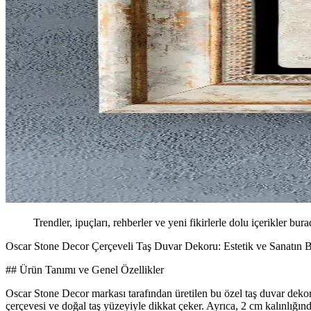
Trendler, ipuçları, rehberler ve yeni fikirlerle dolu içerikler bura
Oscar Stone Decor Çerçeveli Taş Duvar Dekoru: Estetik ve Sanatın 
## Ürün Tanımı ve Genel Özellikler
Oscar Stone Decor markası tarafından üretilen bu özel taş duvar dekoru
çerçevesi ve doğal taş yüzeyiyle dikkat çeker. Ayrıca, 2 cm kalınlığın