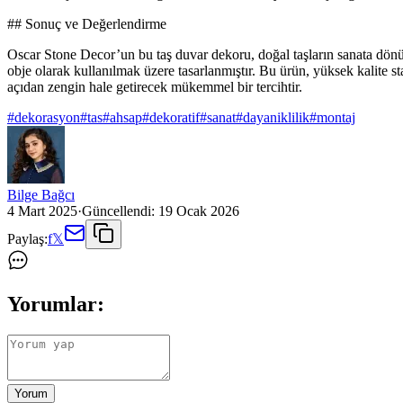
## Sonuç ve Değerlendirme
Oscar Stone Decor’un bu taş duvar dekoru, doğal taşların sanata dönü
obje olarak kullanılmak üzere tasarlanmıştır. Bu ürün, yüksek kalite sta
açıdan zengin hale getirecek mükemmel bir tercihtir.
#
dekorasyon
#
tas
#
ahsap
#
dekoratif
#
sanat
#
dayaniklilik
#
montaj
Bilge Bağcı
4 Mart 2025
·
Güncellendi:
19 Ocak 2026
Paylaş:
f
𝕏
Yorumlar:
Yorum