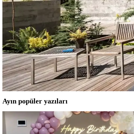
Perde Rengine Uyumlu Nevresim Seçimi: Renk ve De
Perde ve nevresim uyumu, krem ve magnolia tonlarındaki odalarda mekan
Ev Dekorasyonunda Denge ve Fonksiyonellik: Renk Uy
Reddit tartışması üzerinden ev dekorasyonunda renk uyumu, mobilya yerl
Hermes Dekor Ürünleri İncelemesi: Ella'dan Alışveriş
Ella satıcısından alınan Hermes dekor ürünleri, yüksek deri kalitesi ve d
Veranda Dekorasyonunda Bitki Seçimi, Aydınlatma ve 
Veranda dekorasyonunda bitkiler, halılar, aydınlatma ve mobilyaların
Ayın popüler yazıları