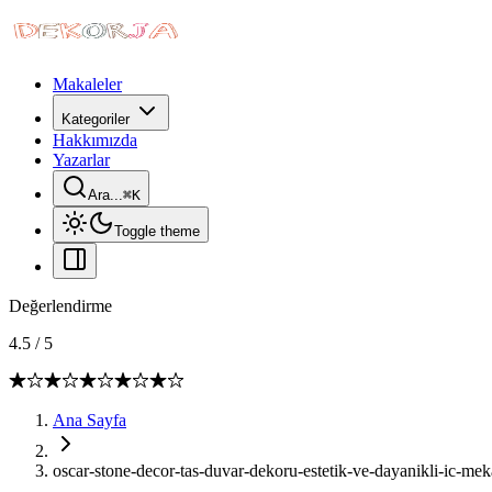
Makaleler
Kategoriler
Hakkımızda
Yazarlar
Ara...
⌘
K
Toggle theme
Değerlendirme
4.5
/
5
Ana Sayfa
oscar-stone-decor-tas-duvar-dekoru-estetik-ve-dayanikli-ic-m