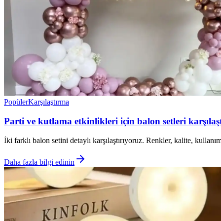
Popüler
Karşılaştırma
Parti ve kutlama etkinlikleri için balon setleri karşıla
İki farklı balon setini detaylı karşılaştırıyoruz. Renkler, kalite, kul
Daha fazla bilgi edinin