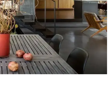
u renk ve desen önerileri sunulmaktadır.
fonksiyonelliğini nasıl etkilediği inceleniyor.
yat ve orijinallik tartışmaları da dikkat çekiyor.
eri
çimler verandanın atmosferini ve dış görünümünü güçlendirir.