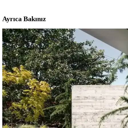
Ayrıca Bakınız
Koltuk ve Aksesuar Sandalyelerde Renk Uyumu ve D
Koltuk ve aksesuar sandalyelerde renk uyumsuzluğu görsel rekabete yol
Duvar Rengiyle Uyumlu Perde Seçimi: Yeşil, Turunc
Duvar rengine uyumlu perde seçimi, mekânın atmosferini belirler. Yeşil
Yatak Odası Duvar Rengi Seçiminde Işık ve Tonların 
Yatak odası duvar renginin seçimi, ışık koşulları, zemin ve pencere yerl
koşullarında test edilmelidir.
Kahvaltı Köşeleri İçin Sandalye Seçenekleri ve Dekor
Kahvaltı köşelerinde ahşap ve sentetik deri sandalyeler, dayanıklılık v