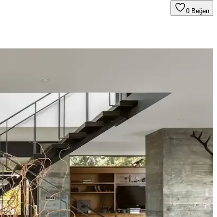
0
Beğen
nerek mekanın estetik bütünlüğü sağlanır.
alın keten ve karartma perdeler ışık kontrolünde avantaj sağlar.
tonları farklı atmosferler yaratır. Renk örnekleri farklı ışık
tetik dengelenir, mekanın atmosferi güçlenir.