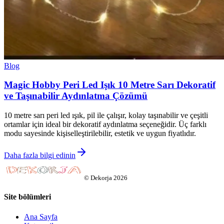
Blog
Magic Hobby Peri Led Işık 10 Metre Sarı Dekoratif
ve Taşınabilir Aydınlatma Çözümü
10 metre sarı peri led ışık, pil ile çalışır, kolay taşınabilir ve çeşitli
ortamlar için ideal bir dekoratif aydınlatma seçeneğidir. Üç farklı
modu sayesinde kişiselleştirilebilir, estetik ve uygun fiyatlıdır.
Daha fazla bilgi edinin
©
Dekorja
2026
Site bölümleri
Ana Sayfa