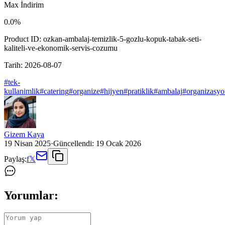
Max İndirim
0.0
%
Product ID:
ozkan-ambalaj-temizlik-5-gozlu-kopuk-tabak-seti-
kaliteli-ve-ekonomik-servis-cozumu
Tarih:
2026-08-07
#
tek-
kullanimlik
#
catering
#
organize
#
hijyen
#
pratiklik
#
ambalaj
#
organizasyo
Gizem Kaya
19 Nisan 2025
·
Güncellendi:
19 Ocak 2026
Paylaş:
f
𝕏
Yorumlar: