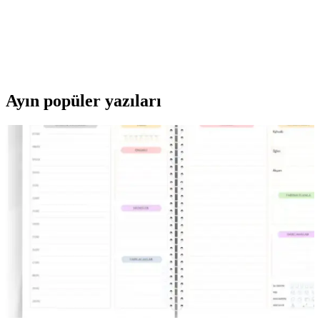
Genel Markalar'ın 500 gr kapasiteli beyaz plastik tek kullanımlık
sızdırmaz kapları, dayanıklı yapısı ve sade tasarımıyla gıda dışı
saklama ihtiyaçlarını karşılar. Yerli üretim, pratik kullanım ve estetik
görünüm sunar.
Ayın popüler yazıları