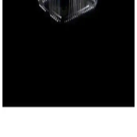
Viyapack 4 oz karton bardak, 120 ml kapasite, beyaz tek kullanımlık
tasarım. PE kaplama nem bariyeri sağlayarak yoğunlaşma ve
sızıntıyı azaltır; tek renk baskı, temiz görünüm. Gıda güvenliğine
uygun, hijyenik ve pratik kullanım sunar.
maycup 7 Oz Beyaz Karton Bardak 100 Adet -
Sağlıklı ve Çevre Dostu Tek Kullanımlık Bardak
maycup 7 Oz Beyaz Karton Bardak, 180 ml kapasitesiyle sağlıklı,
BPA içermeyen ve çevre dostu tek kullanımlık bardak seçeneği
sunar. Sızdırmaz yapısı ve şık tasarımıyla kafe, ofis ve etkinliklerde
ideal kullanım sağlar.
Maycup Baskılı 7 Oz (200 ML) Karton Bardaklar
Çay ve Sıcak İçecekler İçin Uygun
Maycup'un 200 ml karton bardakları, çevre dostu ve BPA içermeyen
yapısıyla sıcak içecekler için ideal, kullanışlı ve yüksek kaliteli
çözümler sunar.
Genel Markalar Plastik Tek Kullanımlık Sızdırmaz
Kap 500 Gr Beyaz Dayanıklı Tasarım