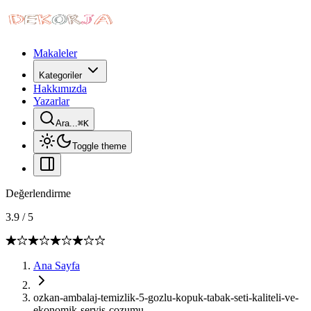
Makaleler
Kategoriler
Hakkımızda
Yazarlar
Ara...
⌘
K
Toggle theme
Değerlendirme
3.9
/
5
Ana Sayfa
ozkan-ambalaj-temizlik-5-gozlu-kopuk-tabak-seti-kaliteli-ve-
ekonomik-servis-cozumu