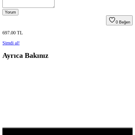
Yorum
0
Beğen
697
.00
TL
Şimdi al!
Ayrıca Bakınız
Özkan Ambalaj 6.5 oz Karton Bardak Detaylı
İnceleme ve Kullanım Özellikleri
Özkan Ambalaj'ın 6.5 oz karton bardakları, çevre dostu malzemeleri
ve pratik kullanımıyla öne çıkar. Dayanıklılık ve kalite sorunlarına
rağmen uygun fiyatlı ve geniş paket seçeneğiyle çeşitli kullanım
alanlarına uygundur.
BENS PET KAPSÜL BEYAZ 60 ADET – Tek
Parça Kağıt Muffin Kapsülü Türkiye Üretimi