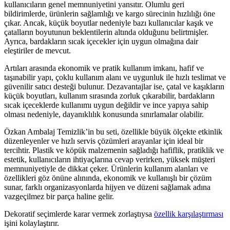
kullanıcıların genel memnuniyetini yansıtır. Olumlu geri
bildirimlerde, ürünlerin sağlamlığı ve kargo sürecinin hızlılığı öne
çıkar. Ancak, küçük boyutlar nedeniyle bazı kullanıcılar kaşık ve
çatalların boyutunun beklentilerin altında olduğunu belirtmişler.
Ayrıca, bardakların sıcak içecekler için uygun olmağına dair
eleştiriler de mevcut.
Artıları arasında ekonomik ve pratik kullanım imkanı, hafif ve
taşınabilir yapı, çoklu kullanım alanı ve uygunluk ile hızlı teslimat ve
güvenilir satıcı desteği bulunur. Dezavantajlar ise, çatal ve kaşıkların
küçük boyutları, kullanım sırasında zorluk çıkarabilir, bardakların
sıcak içeceklerde kullanımı uygun değildir ve ince yapıya sahip
olması nedeniyle, dayanıklılık konusunda sınırlamalar olabilir.
Özkan Ambalaj Temizlik’in bu seti, özellikle büyük ölçekte etkinlik
düzenleyenler ve hızlı servis çözümleri arayanlar için ideal bir
tercihtir. Plastik ve köpük malzemenin sağladığı hafiflik, pratiklik ve
estetik, kullanıcıların ihtiyaçlarına cevap verirken, yüksek müşteri
memnuniyetiyle de dikkat çeker. Ürünlerin kullanım alanları ve
özellikleri göz önüne alınında, ekonomik ve kullanışlı bir çözüm
sunar, farklı organizasyonlarda hijyen ve düzeni sağlamak adına
vazgeçilmez bir parça haline gelir.
Dekoratif seçimlerde karar vermek zorlaştıysa
özellik karşılaştırması
işini kolaylaştırır.