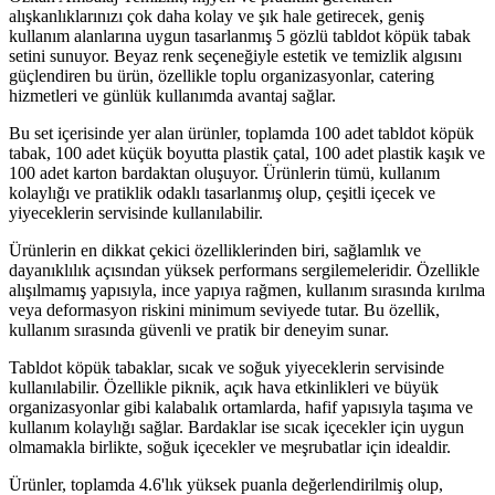
alışkanlıklarınızı çok daha kolay ve şık hale getirecek, geniş
kullanım alanlarına uygun tasarlanmış 5 gözlü tabldot köpük tabak
setini sunuyor. Beyaz renk seçeneğiyle estetik ve temizlik algısını
güçlendiren bu ürün, özellikle toplu organizasyonlar, catering
hizmetleri ve günlük kullanımda avantaj sağlar.
Bu set içerisinde yer alan ürünler, toplamda 100 adet tabldot köpük
tabak, 100 adet küçük boyutta plastik çatal, 100 adet plastik kaşık ve
100 adet karton bardaktan oluşuyor. Ürünlerin tümü, kullanım
kolaylığı ve pratiklik odaklı tasarlanmış olup, çeşitli içecek ve
yiyeceklerin servisinde kullanılabilir.
Ürünlerin en dikkat çekici özelliklerinden biri, sağlamlık ve
dayanıklılık açısından yüksek performans sergilemeleridir. Özellikle
alışılmamış yapısıyla, ince yapıya rağmen, kullanım sırasında kırılma
veya deformasyon riskini minimum seviyede tutar. Bu özellik,
kullanım sırasında güvenli ve pratik bir deneyim sunar.
Tabldot köpük tabaklar, sıcak ve soğuk yiyeceklerin servisinde
kullanılabilir. Özellikle piknik, açık hava etkinlikleri ve büyük
organizasyonlar gibi kalabalık ortamlarda, hafif yapısıyla taşıma ve
kullanım kolaylığı sağlar. Bardaklar ise sıcak içecekler için uygun
olmamakla birlikte, soğuk içecekler ve meşrubatlar için idealdir.
Ürünler, toplamda 4.6'lık yüksek puanla değerlendirilmiş olup,