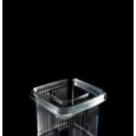
Türkiye’de üretilen BENS PET KAPSÜL BEYAZ 60 ADET, tek
parça kağıt muffin kapsülleridir. Fırında kullanılabilir; gıda temas
sembülü Evet ile güvenlik sağlar. Tek kullanımlık tasarım hijyen ve
kolay temizlik sunar, standart kalıplara uyumlu.
Kuzey Ahşap 1500’lü Ahşap Karıştırıcı Seti Doğal ve
Hijyenik İçin Uygun Çay ve Kahve Karıştırma
Çubukları
Kuzey Ahşap’ın 1500’lü seti, doğal kayın ağacından üretilmiş,
hijyenik ve kullanışlı tek kullanımlık çay ve kahve karıştırıcılarıdır.
Pratik, çevre dostu ve ekonomik çözümler sunar.
Yusuf Dirik YD Parti Malzemeleri Desenli Muffin
Kek Kalıbı: Dayanıklı ve Pratik Kullanım İçin
Uygun
Yusuf Dirik YD Party Supplies'nin tek kullanımlık muffin kalıbı,
dayanıklı ve hijyenik yapısıyla etkinliklerde pratik çözümler sunar.
50 adet bej renkli kalıp, ölçüleriyle ideal porsiyon sağlar.
Viyapack 4 oz Karton Bardak: Küçük Boy Türk
Kahvesi İçin Uygun, PE Kaplama Nem Bariyeri