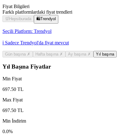
Fiyat Bilgileri
Farklı platformlardaki fiyat trendleri
🛒
Hepsiburada
🛍️
Trendyol
Seçili Platform:
Trendyol
ℹ️ Sadece Trendyol'da fiyat mevcut
Gün başına
✗
Hafta başına
✗
Ay başına
✗
Yıl başına
Yıl Başına Fiyatlar
Min Fiyat
697.50
TL
Max Fiyat
697.50
TL
Min İndirim
0.0
%