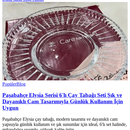
Popüler
Blog
Paşabahçe Elysia Serisi 6'lı Çay Tabağı Seti Şık ve
Dayanıklı Cam Tasarımıyla Günlük Kullanım İçin
Uygun
Paşabahçe Elysia çay tabağı, modern tasarımı ve dayanıklı cam
yapısıyla günlük kullanım ve şık sunumlar için ideal, 6'lı set halinde,
mikrodalga uyumlu, yüksek kalite ürün.