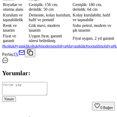
Boyutlar ve
Genişlik: 156 cm,
Genişlik: 180 cm,
oturma alanı
derinlik: 50 cm
derinlik: 64 cm
Kurulum ve
Demonte, kolay kurulum,
Kolay kurulabilir, hafif
taşınabilirlik
hafif ve portatif
ve taşınabilir
Renk ve
Gök mavi, modern
Soho petrol, modern ve
tasarım
tasarım
şık tasarım
Fiyat ve
Uygun fiyat, garanti
Fiyat uygun, 2 yıl garanti
garanti
süresi belirtilmiş
#
koltuk
#
yataklikoltuk
#
modernmobilya
#
dayaniklik
#
portatifmobilya
#
k
Paylaş:
f
𝕏
Yorumlar:
Yorum
0
Beğen