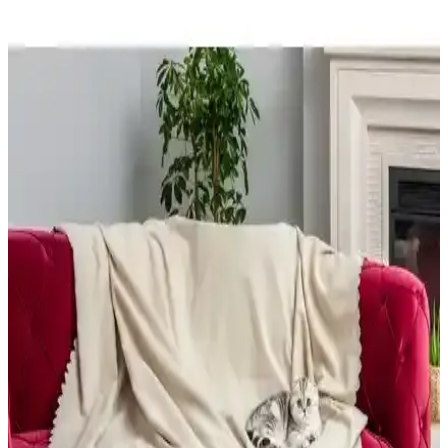
mekânda denge sağlar. Doğru seçimle mekân estetik ve davetkar
olur.
Koltuk Seçiminde Renk ve Model Tercihleri:
Bölümlü Koltuk mu Ayrı Kanepe mi?
Koltuk seçiminde renk ve model, mekânın işlevselliği ve estetiği için
kritik öneme sahiptir. Renklerin bakımı, modelin mekâna uyumu ve
mobilya boyutları yaşam kalitesini etkiler.
Vorthio Eames Lounge Chair Replika İncelemesi:
Üst Kalite Deri ve Dayanıklılık
Vorthio Eames Lounge Chair replikası, üst kalite tam anilin deri ve
dayanıklı yapısıyla fiyat-performans dengesinde öne çıkıyor. Montaj
süreci biraz zor olsa da konfor ve kaliteyi destekliyor.
Salon Dekorasyonunda Pembe Koltuk Kullanımı ve
Renk Uyumu İçin Pratik Öneriler
Salon dekorasyonunda pembe koltuk seçimi, doğru renk uyumu ve
aksesuarlarla mekâna canlılık ve denge katar. Koyu yeşil ve bebek
mavisi tonlarıyla uyum sağlanabilir, dayanıklı kumaşlar kullanım
kolaylığı sunar.