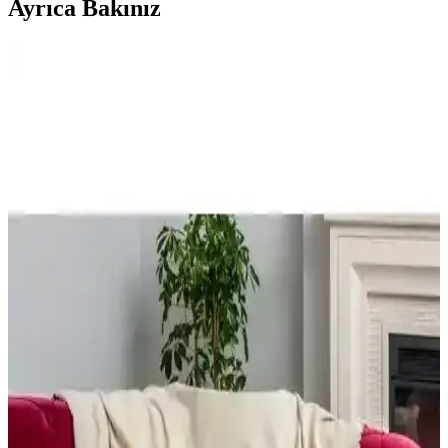
Ayrıca Bakınız
Bej Koltuk Takımlarına Uygun Halı Renkleri: Yeşil
ve Kahverengi Tonlarında Seçim Rehberi
Bej koltuk takımları için halı seçerken renk uyumu ve kontrast
önemlidir. Yeşil tonlar canlılık katarken, kahverengi desenli halılar
mekânda denge sağlar. Doğru seçimle mekân estetik ve davetkar
olur.
Koltuk Seçiminde Renk ve Model Tercihleri:
Bölümlü Koltuk mu Ayrı Kanepe mi?
Koltuk seçiminde renk ve model, mekânın işlevselliği ve estetiği için
kritik öneme sahiptir. Renklerin bakımı, modelin mekâna uyumu ve
mobilya boyutları yaşam kalitesini etkiler.
Vorthio Eames Lounge Chair Replika İncelemesi:
Üst Kalite Deri ve Dayanıklılık
Vorthio Eames Lounge Chair replikası, üst kalite tam anilin deri ve
dayanıklı yapısıyla fiyat-performans dengesinde öne çıkıyor. Montaj