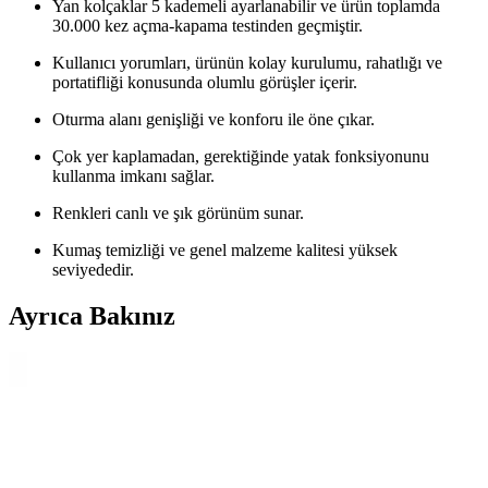
Yan kolçaklar 5 kademeli ayarlanabilir ve ürün toplamda
30.000 kez açma-kapama testinden geçmiştir.
Kullanıcı yorumları, ürünün kolay kurulumu, rahatlığı ve
portatifliği konusunda olumlu görüşler içerir.
Oturma alanı genişliği ve konforu ile öne çıkar.
Çok yer kaplamadan, gerektiğinde yatak fonksiyonunu
kullanma imkanı sağlar.
Renkleri canlı ve şık görünüm sunar.
Kumaş temizliği ve genel malzeme kalitesi yüksek
seviyededir.
Ayrıca Bakınız
Bej Koltuk Takımlarına Uygun Halı Renkleri: Yeşil
ve Kahverengi Tonlarında Seçim Rehberi
Bej koltuk takımları için halı seçerken renk uyumu ve kontrast
önemlidir. Yeşil tonlar canlılık katarken, kahverengi desenli halılar