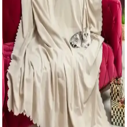
süreci biraz zor olsa da konfor ve kaliteyi destekliyor.
Salon Dekorasyonunda Pembe Koltuk Kullanımı ve
Renk Uyumu İçin Pratik Öneriler
Salon dekorasyonunda pembe koltuk seçimi, doğru renk uyumu ve
aksesuarlarla mekâna canlılık ve denge katar. Koyu yeşil ve bebek
mavisi tonlarıyla uyum sağlanabilir, dayanıklı kumaşlar kullanım
kolaylığı sunar.
Beyaz ve Gri Koltuk Seçiminde Renk, Dayanıklılık
ve Temizlik Kriterleri
Beyaz ve gri koltukların avantajları, temizlik zorlukları ve
dayanıklılık kriterleri detaylıca inceleniyor. Kullanım alışkanlıkları
ve kumaş kalitesi seçimde belirleyici oluyor.
Koltuk Örtüsü Karşılaştırması: Faiend Jakarlı ve
Riselerhome Balpeteği Modelleri
Faiend Jakarlı Düz Desen ve Riselerhome Balpeteği koltuk
örtülerinin özellikleri, kullanıcı yorumları ve kullanım kolaylıklarıyla
ilgili kapsamlı karşılaştırma. Hangi ürün ihtiyaçlarınıza daha uygun