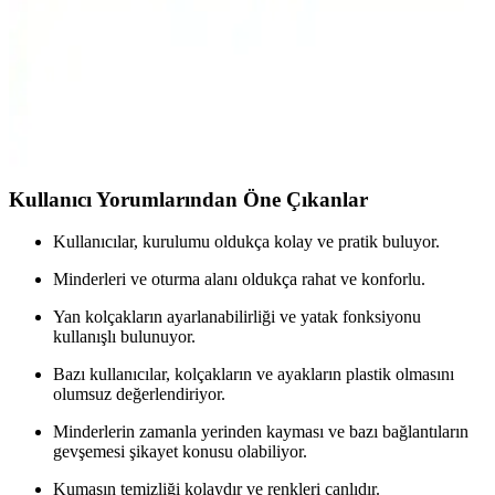
Latuda Kaymaz Koltuk Örtüsü ve Şalı
Karşılaştırması: Malzeme, Kullanım ve Yorumlar
İki farklı Latuda koltuk örtüsü ve şalı ürününü detaylı
karşılaştırıyoruz. Malzeme, kaymaz özellikler, kullanım kolaylığı ve
kullanıcı geri bildirimleriyle ilgili önemli bilgiler içerir.
Kullanıcı Yorumlarından Öne Çıkanlar
Kullanıcılar, kurulumu oldukça kolay ve pratik buluyor.
Minderleri ve oturma alanı oldukça rahat ve konforlu.
Yan kolçakların ayarlanabilirliği ve yatak fonksiyonu
kullanışlı bulunuyor.
Bazı kullanıcılar, kolçakların ve ayakların plastik olmasını
olumsuz değerlendiriyor.
Minderlerin zamanla yerinden kayması ve bazı bağlantıların
gevşemesi şikayet konusu olabiliyor.
Kumaşın temizliği kolaydır ve renkleri canlıdır.