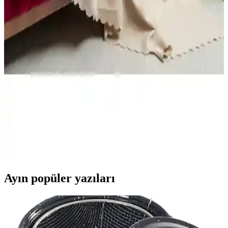
karar verin.
Pufumo Deri Armut Koltuk Modelleri
Karşılaştırması ve Özellikleri
İki Pufumo Deri Armut Koltuk modeli, farklı kumaş ve
tasarımlarıyla iç ve dış mekanlara şık ve konforlu seçenekler
sunuyor. Detaylar ve kullanıcı yorumlarıyla ihtiyaçlarınıza uygun
olanı seçin.
Latuda Kaymaz Koltuk Örtüsü ve Şalı
Karşılaştırması: Malzeme, Kullanım ve Yorumlar
İki farklı Latuda koltuk örtüsü ve şalı ürününü detaylı
karşılaştırıyoruz. Malzeme, kaymaz özellikler, kullanım kolaylığı ve
kullanıcı geri bildirimleriyle ilgili önemli bilgiler içerir.
Ayın popüler yazıları