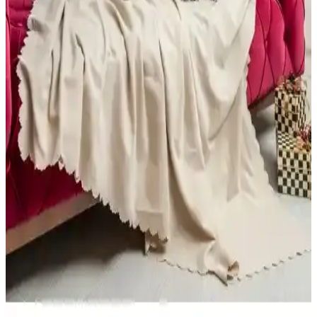
Beyaz ve Gri Koltuk Seçiminde Renk, Dayanıklılık
ve Temizlik Kriterleri
Beyaz ve gri koltukların avantajları, temizlik zorlukları ve
dayanıklılık kriterleri detaylıca inceleniyor. Kullanım alışkanlıkları
ve kumaş kalitesi seçimde belirleyici oluyor.
Koltuk Örtüsü Karşılaştırması: Faiend Jakarlı ve
Riselerhome Balpeteği Modelleri
Faiend Jakarlı Düz Desen ve Riselerhome Balpeteği koltuk
örtülerinin özellikleri, kullanıcı yorumları ve kullanım kolaylıklarıyla
ilgili kapsamlı karşılaştırma. Hangi ürün ihtiyaçlarınıza daha uygun
karar verin.
Pufumo Deri Armut Koltuk Modelleri
Karşılaştırması ve Özellikleri
İki Pufumo Deri Armut Koltuk modeli, farklı kumaş ve
tasarımlarıyla iç ve dış mekanlara şık ve konforlu seçenekler
sunuyor. Detaylar ve kullanıcı yorumlarıyla ihtiyaçlarınıza uygun
olanı seçin.