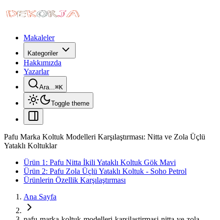
Makaleler
Kategoriler
Hakkımızda
Yazarlar
Ara...
⌘
K
Toggle theme
Pafu Marka Koltuk Modelleri Karşılaştırması: Nitta ve Zola Üçlü
Yataklı Koltuklar
Ürün 1: Pafu Nitta İkili Yataklı Koltuk Gök Mavi
Ürün 2: Pafu Zola Üçlü Yataklı Koltuk - Soho Petrol
Ürünlerin Özellik Karşılaştırması
Ana Sayfa
pafu-marka-koltuk-modelleri-karsilastirmasi-nitta-ve-zola-