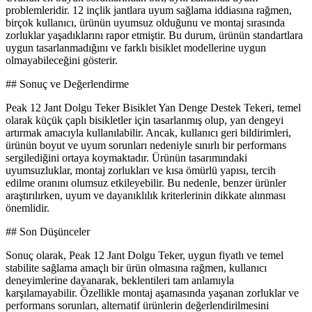
problemleridir. 12 inçlik jantlara uyum sağlama iddiasına rağmen,
birçok kullanıcı, ürünün uyumsuz olduğunu ve montaj sırasında
zorluklar yaşadıklarını rapor etmiştir. Bu durum, ürünün standartlara
uygun tasarlanmadığını ve farklı bisiklet modellerine uygun
olmayabileceğini gösterir.
## Sonuç ve Değerlendirme
Peak 12 Jant Dolgu Teker Bisiklet Yan Denge Destek Tekeri, temel
olarak küçük çaplı bisikletler için tasarlanmış olup, yan dengeyi
artırmak amacıyla kullanılabilir. Ancak, kullanıcı geri bildirimleri,
ürünün boyut ve uyum sorunları nedeniyle sınırlı bir performans
sergilediğini ortaya koymaktadır. Ürünün tasarımındaki
uyumsuzluklar, montaj zorlukları ve kısa ömürlü yapısı, tercih
edilme oranını olumsuz etkileyebilir. Bu nedenle, benzer ürünler
araştırılırken, uyum ve dayanıklılık kriterlerinin dikkate alınması
önemlidir.
## Son Düşünceler
Sonuç olarak, Peak 12 Jant Dolgu Teker, uygun fiyatlı ve temel
stabilite sağlama amaçlı bir ürün olmasına rağmen, kullanıcı
deneyimlerine dayanarak, beklentileri tam anlamıyla
karşılamayabilir. Özellikle montaj aşamasında yaşanan zorluklar ve
performans sorunları, alternatif ürünlerin değerlendirilmesini