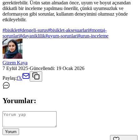
gerektirebilir. Ürün satın almadan önce, uyum ve boyut açısından
dikkatli bir inceleme yapılması önerilir, çünkü uyumsuzluk ve
deformasyon gibi sorunlar, kullanım deneyimini olumsuz yönde
etkileyebilir.
#
bisiklet
#
dengeli-surus
#
bisiklet-aksesuarlari
#
montaj-
sorunlari
#
dayaniklilik
#
uyum-sorunlari
#
urun-inceleme
Gizem Kaya
7 Eylül 2025
·
Güncellendi:
19 Ocak 2026
Paylaş:
f
𝕏
Yorumlar:
Yorum