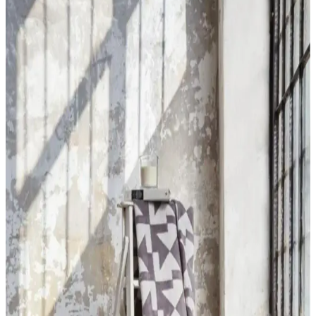
Venucci Quincey Bukleli Yumuşak Peluş Post Halı
Modern İç Mekan Dekorasyonu İçin
Venucci Quincey halı, yumuşak dokusu ve dayanıklı yapısıyla iç
mekanlara şıklık ve konfor katar. Kolay temizlenebilir özellikleriyle
pratik kullanım sağlar.
Zeynep Tekstil Penguen Nakışlı Kapşonlu Wellsoft
Peluş Bornoz İnceleme ve Kullanıcı Yorumları
Penguen nakışlı kapşonlu wellsoft bornoz, yüksek sıcak tutma
özelliği ve şık tasarımıyla evde rahatlık ve estetiği bir arada sunar.
Kaliteli malzeme ve kullanışlı tasarımıyla soğuk havalara ideal bir
tercih.
Madame Coco Peluş Halı: Yumuşak Dokusu ve
Dekorasyonda Estetik Çözümler
Madame Coco peluş halılar, yumuşak dokusu ve çeşitli renk
seçenekleriyle ev dekorasyonunda konfor ve estetik sunar. Uzun
ömürlü ve kolay temizlenebilir yapısıyla yaşam alanlarınıza sıcaklık
katar.