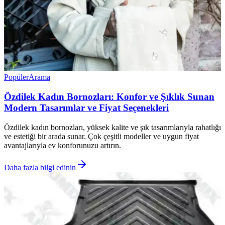
Popüler
Arama
Özdilek Kadın Bornozları: Konfor ve Şıklık Sunan
Modern Tasarımlar ve Fiyat Seçenekleri
Özdilek kadın bornozları, yüksek kalite ve şık tasarımlarıyla rahatlığı
ve estetiği bir arada sunar. Çok çeşitli modeller ve uygun fiyat
avantajlarıyla ev konforunuzu artırın.
Daha fazla bilgi edinin