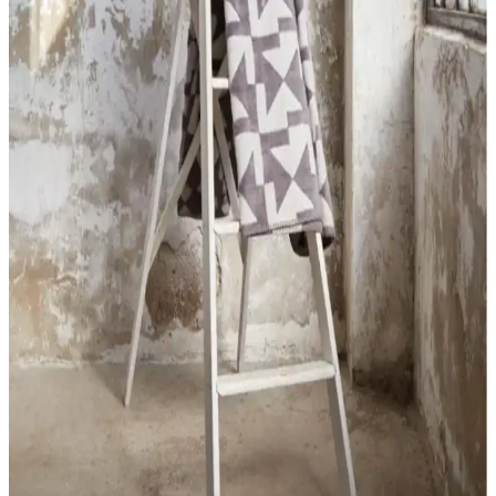
MaisonArt Comfy ve Semecca Lara Kapüşonlu
Bornoz Karşılaştırması
MaisonArt Comfy ve Semecca Lara bornozları, malzeme ve
kullanım özellikleriyle öne çıkıyor. Bu karşılaştırma, ürünlerin kalite,
emicilik ve dayanıklılık gibi yönlerini detaylandırarak doğru seçim
yapmanıza yardımcı olur.
Raschel Halı Balat ve Talia Home Kaymaz Banyo
Paspası Karşılaştırması
İki farklı banyo paspasını detaylı karşılaştırıyoruz. Raschel Halı
Balat ve Talia Home ürünleri, özellikleri ve kullanıcı yorumlarıyla
banyonuza uygun seçimi yapmanıza yardımcı oluyor.
Saraz Halı Tavşan Tüyü Post Peluş: Modern ve
Yumuşak Tasarımıyla Ev Dekorasyonuna Şıklık
Katar
Saraz Tavşan Tüyü Post Peluş halı, yüksek kaliteli, ultra yumuşak
dokusu ve leke tutmaz özelliğiyle ev dekorasyonunuza şıklık ve
konfor sağlar, kolay temizlenir ve farklı alanlarda kullanılabilir.