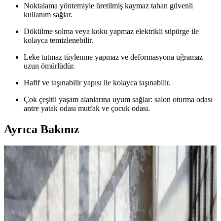
Noktalama yöntemiyle üretilmiş kaymaz taban güvenli
kullanım sağlar.
Dökülme solma veya koku yapmaz elektrikli süpürge ile
kolayca temizlenebilir.
Leke tutmaz tüylenme yapmaz ve deformasyona uğramaz
uzun ömürlüdür.
Hafif ve taşınabilir yapısı ile kolayca taşınabilir.
Çok çeşitli yaşam alanlarına uyum sağlar: salon oturma odası
antre yatak odası mutfak ve çocuk odası.
Ayrıca Bakınız
Peluş Halı Karşılaştırması: Saraz ve Valery Home
Ürünlerinin Özellikleri ve Kullanım Avantajları
İki farklı peluş halı modelini malzeme, boyut, renk ve kullanım
özellikleri açısından karşılaştırıyoruz. Konfor, güvenlik ve estetik
açısından önemli detaylar ve kullanıcı yorumlarıyla ürünlerin
avantajlarını keşfedin.