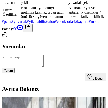
Tasarım
şekil
yuvarlak şekil
Noktalama yöntemiyle
Antibakteriyel ve
Ekstra
üretilmiş kaymaz taban uzun
antialerjik özellikler 4
Özellikler
ömürlü ve güvenli kullanım
mevsim kullanılabilirlik
#
pelus
#
yuvarlak
#
yikanabilir
#
salon
#
cocuk-odasi
#
kaymaz
#
modern
Paylaş:
f
𝕏
Yorumlar:
Yorum
0
Beğen
Ayrıca Bakınız
Peluş Halı Karşılaştırması: Saraz ve Valery Home