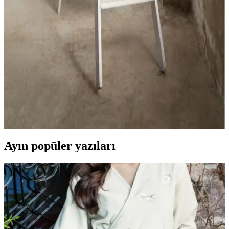
Katar
Saraz Tavşan Tüyü Post Peluş halı, yüksek kaliteli, ultra yumuşak
dokusu ve leke tutmaz özelliğiyle ev dekorasyonunuza şıklık ve
konfor sağlar, kolay temizlenir ve farklı alanlarda kullanılabilir.
Lolavien Çift Kişilik Peluş Battaniye: Yumuşak ve
Şık Tasarımıyla Sıcaklık Sunar
Lolavien çift kişilik peluş battaniye, yumuşak dokusu ve modern
tasarımıyla sıcaklık ve şıklık sağlar. Dayanıklı malzemeleri ve kolay
bakımıyla uzun ömürlü kullanıma uygundur.
Ayın popüler yazıları