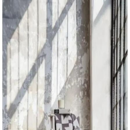
Ürünlerinin Özellikleri ve Kullanım Avantajları
İki farklı peluş halı modelini malzeme, boyut, renk ve kullanım
özellikleri açısından karşılaştırıyoruz. Konfor, güvenlik ve estetik
açısından önemli detaylar ve kullanıcı yorumlarıyla ürünlerin
avantajlarını keşfedin.
Venucci Quincey Bukleli Yumuşak Peluş Post Halı
Modern İç Mekan Dekorasyonu İçin
Venucci Quincey halı, yumuşak dokusu ve dayanıklı yapısıyla iç
mekanlara şıklık ve konfor katar. Kolay temizlenebilir özellikleriyle
pratik kullanım sağlar.
Zeynep Tekstil Penguen Nakışlı Kapşonlu Wellsoft
Peluş Bornoz İnceleme ve Kullanıcı Yorumları
Penguen nakışlı kapşonlu wellsoft bornoz, yüksek sıcak tutma
özelliği ve şık tasarımıyla evde rahatlık ve estetiği bir arada sunar.
Kaliteli malzeme ve kullanışlı tasarımıyla soğuk havalara ideal bir
tercih.
Madame Coco Peluş Halı: Yumuşak Dokusu ve