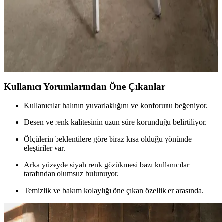
Lolavien Çift Kişilik Peluş Battaniye: Yumuşak ve
Şık Tasarımıyla Sıcaklık Sunar
Lolavien çift kişilik peluş battaniye, yumuşak dokusu ve modern
tasarımıyla sıcaklık ve şıklık sağlar. Dayanıklı malzemeleri ve kolay
bakımıyla uzun ömürlü kullanıma uygundur.
Kullanıcı Yorumlarından Öne Çıkanlar
Kullanıcılar halının yuvarlaklığını ve konforunu beğeniyor.
Desen ve renk kalitesinin uzun süre korunduğu belirtiliyor.
Ölçülerin beklentilere göre biraz kısa olduğu yönünde
eleştiriler var.
Arka yüzeyde siyah renk gözükmesi bazı kullanıcılar
tarafından olumsuz bulunuyor.
Temizlik ve bakım kolaylığı öne çıkan özellikler arasında.