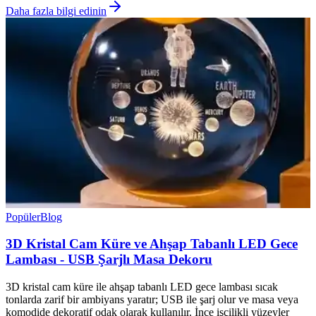
Daha fazla bilgi edinin
Popüler
Blog
3D Kristal Cam Küre ve Ahşap Tabanlı LED Gece
Lambası - USB Şarjlı Masa Dekoru
3D kristal cam küre ile ahşap tabanlı LED gece lambası sıcak
tonlarda zarif bir ambiyans yaratır; USB ile şarj olur ve masa veya
komodide dekoratif odak olarak kullanılır. İnce işçilikli yüzeyler