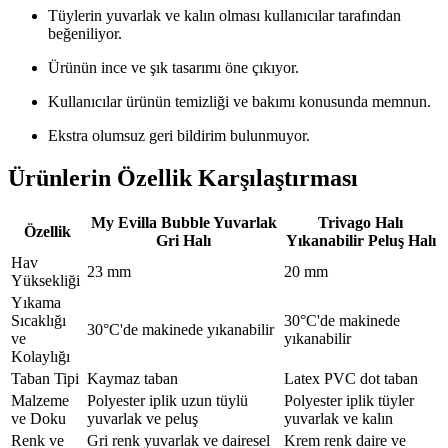
Tüylerin yuvarlak ve kalın olması kullanıcılar tarafından
beğeniliyor.
Ürünün ince ve şık tasarımı öne çıkıyor.
Kullanıcılar ürünün temizliği ve bakımı konusunda memnun.
Ekstra olumsuz geri bildirim bulunmuyor.
Ürünlerin Özellik Karşılaştırması
My Evilla Bubble Yuvarlak
Trivago Halı
Özellik
Gri Halı
Yıkanabilir Peluş Halı
Hav
23 mm
20 mm
Yüksekliği
Yıkama
Sıcaklığı
30°C'de makinede
30°C'de makinede yıkanabilir
ve
yıkanabilir
Kolaylığı
Taban Tipi
Kaymaz taban
Latex PVC dot taban
Malzeme
Polyester iplik uzun tüylü
Polyester iplik tüyler
ve Doku
yuvarlak ve peluş
yuvarlak ve kalın
Renk ve
Gri renk yuvarlak ve dairesel
Krem renk daire ve