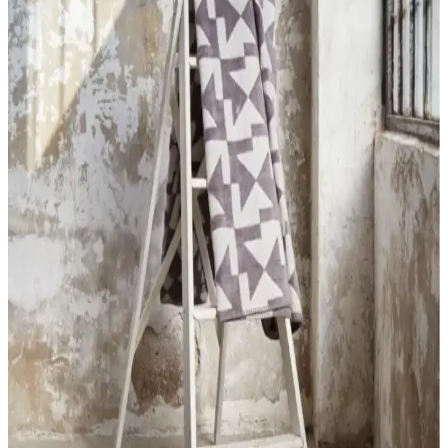
Dekorasyonda Estetik Çözümler
Madame Coco peluş halılar, yumuşak dokusu ve çeşitli renk
seçenekleriyle ev dekorasyonunda konfor ve estetik sunar. Uzun
ömürlü ve kolay temizlenebilir yapısıyla yaşam alanlarınıza sıcaklık
katar.
MaisonArt Comfy ve Semecca Lara Kapüşonlu
Bornoz Karşılaştırması
MaisonArt Comfy ve Semecca Lara bornozları, malzeme ve
kullanım özellikleriyle öne çıkıyor. Bu karşılaştırma, ürünlerin kalite,
emicilik ve dayanıklılık gibi yönlerini detaylandırarak doğru seçim
yapmanıza yardımcı olur.
Raschel Halı Balat ve Talia Home Kaymaz Banyo
Paspası Karşılaştırması
İki farklı banyo paspasını detaylı karşılaştırıyoruz. Raschel Halı
Balat ve Talia Home ürünleri, özellikleri ve kullanıcı yorumlarıyla
banyonuza uygun seçimi yapmanıza yardımcı oluyor.
Saraz Halı Tavşan Tüyü Post Peluş: Modern ve
Yumuşak Tasarımıyla Ev Dekorasyonuna Şıklık