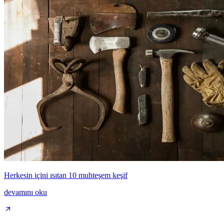
Herkesin içini ısıtan 10 muhteşem keşif
devamını oku