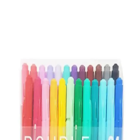
Stabilo Point 88 İnce Keçe Uçlu Kalem: Renkli
Yazım ve Çizim İçin Yüksek Performanslı Kalem
Stabilo Point 88, canlı renkleri, dayanıklı yapısı ve güvenli
tasarımıyla okul ve sanat projeleri için ideal ince keçe uçlu kalemdir.
Rotring Tikky 0.7mm Mekanik ve Versatil Kalem
Karşılaştırması
İki popüler Rotring kalemi olan Tikky 0.7mm mor ve Versatil mavi
kalemleri detaylı şekilde karşılaştırıyoruz. Performans, tasarım ve
kullanıcı yorumlarıyla en iyi seçeneği belirleyin.
Faber Castell Grip Min 120li Tüp 2B 60mm Siyah
0.7 Uç Kalem Seti Profesyonel ve Amatör
Kullanıcılar İçin
Faber Castell'in yüksek kapasiteli 120'li tüp kalem uç seti,
ergonomik tasarımı ve 0.7 mm uç kalınlığıyla profesyonel ve amatör
kullanıcıların ihtiyaçlarına uygun, dayanıklı ve kullanışlı bir seçim
sunar.