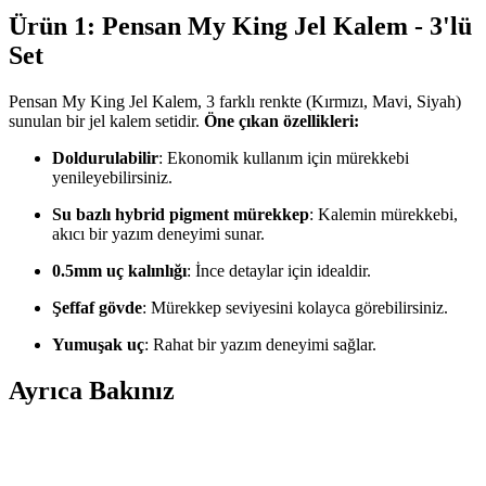
Ürün 1: Pensan My King Jel Kalem - 3'lü
Set
Pensan My King Jel Kalem, 3 farklı renkte (Kırmızı, Mavi, Siyah)
sunulan bir jel kalem setidir.
Öne çıkan özellikleri:
Doldurulabilir
: Ekonomik kullanım için mürekkebi
yenileyebilirsiniz.
Su bazlı hybrid pigment mürekkep
: Kalemin mürekkebi,
akıcı bir yazım deneyimi sunar.
0.5mm uç kalınlığı
: İnce detaylar için idealdir.
Şeffaf gövde
: Mürekkep seviyesini kolayca görebilirsiniz.
Yumuşak uç
: Rahat bir yazım deneyimi sağlar.
Ayrıca Bakınız
Stabilo Point 88 İnce Keçe Uçlu Kalem: Renkli
Yazım ve Çizim İçin Yüksek Performanslı Kalem