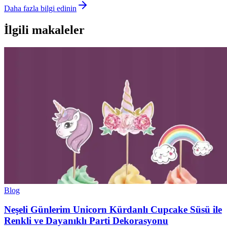
Daha fazla bilgi edinin
İlgili makaleler
Blog
Neşeli Günlerim Unicorn Kürdanlı Cupcake Süsü ile
Renkli ve Dayanıklı Parti Dekorasyonu