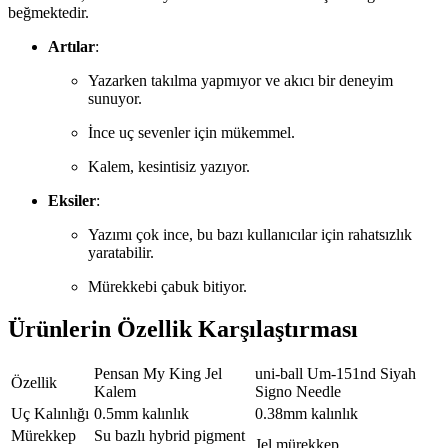
beğmektedir.
Artılar
:
Yazarken takılma yapmıyor ve akıcı bir deneyim
sunuyor.
İnce uç sevenler için mükemmel.
Kalem, kesintisiz yazıyor.
Eksiler
:
Yazımı çok ince, bu bazı kullanıcılar için rahatsızlık
yaratabilir.
Mürekkebi çabuk bitiyor.
Ürünlerin Özellik Karşılaştırması
Pensan My King Jel
uni-ball Um-151nd Siyah
Özellik
Kalem
Signo Needle
Uç Kalınlığı
0.5mm kalınlık
0.38mm kalınlık
Mürekkep
Su bazlı hybrid pigment
Jel mürekkep