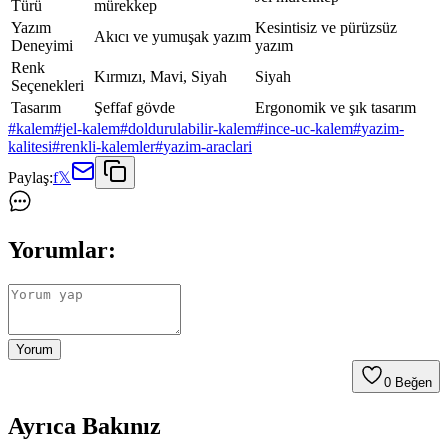
Türü
mürekkep
Yazım
Kesintisiz ve pürüzsüz
Akıcı ve yumuşak yazım
Deneyimi
yazım
Renk
Kırmızı, Mavi, Siyah
Siyah
Seçenekleri
Tasarım
Şeffaf gövde
Ergonomik ve şık tasarım
#
kalem
#
jel-kalem
#
doldurulabilir-kalem
#
ince-uc-kalem
#
yazim-
kalitesi
#
renkli-kalemler
#
yazim-araclari
Paylaş:
f
𝕏
Yorumlar:
Yorum
0
Beğen
Ayrıca Bakınız