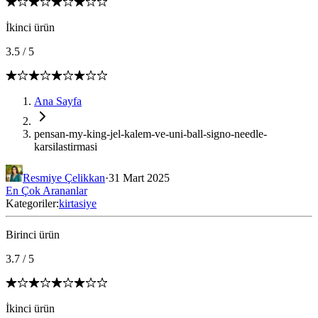
İkinci ürün
3.5
/
5
Ana Sayfa
pensan-my-king-jel-kalem-ve-uni-ball-signo-needle-
karsilastirmasi
Resmiye Çelikkan
·
31 Mart 2025
En Çok Arananlar
Kategoriler:
kirtasiye
Birinci ürün
3.7
/
5
İkinci ürün