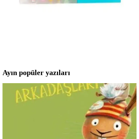
Rotring Tikky Versatil 0,7 mm kalem seti ile konforlu yazma
deneyimini keşfedin. Şimdi inceleyin ve farkı yaşayın!
2025'te Yaratıcılığınızı Zirveye Taşıyacak Çift Taraflı
24'lü Keçeli Kalem Seti
2025'in en pratik ve canlı renkli çift taraflı keçeli kalem setiyle
yaratıcılığınızı keşfedin. Hemen inceleyin! ","synopsis":"Genel
Markalar'ın 2025 yılında sunulan çift
Ayın popüler yazıları