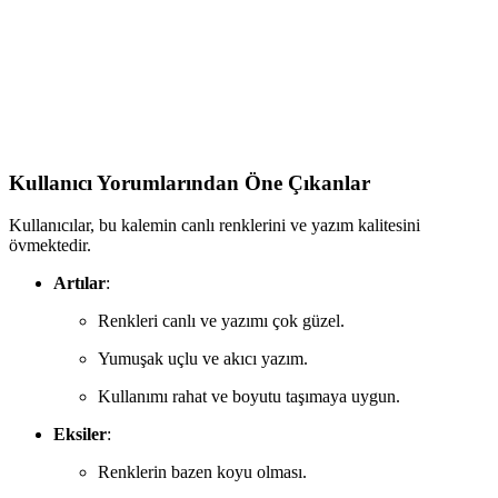
2025'te Yaratıcılığınızı Zirveye Taşıyacak Çift Taraflı
24'lü Keçeli Kalem Seti
2025'in en pratik ve canlı renkli çift taraflı keçeli kalem setiyle
yaratıcılığınızı keşfedin. Hemen inceleyin! ","synopsis":"Genel
Markalar'ın 2025 yılında sunulan çift
Kullanıcı Yorumlarından Öne Çıkanlar
Kullanıcılar, bu kalemin canlı renklerini ve yazım kalitesini
övmektedir.
Artılar
:
Renkleri canlı ve yazımı çok güzel.
Yumuşak uçlu ve akıcı yazım.
Kullanımı rahat ve boyutu taşımaya uygun.
Eksiler
:
Renklerin bazen koyu olması.