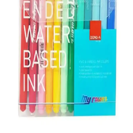
Serve Deep'in iki popüler kalem modeli olan palmiye desenli
mekanik kalem ve metalik rose kaleminin özellikleri, kullanıcı
yorumları ve kullanım avantajları detaylı şekilde inceleniyor.
Sakashi Isı ve Buhar ile Uçan Çizgi Kalemi Yedek
Uç 20 Adet Ürün İncelemesi ve Kullanım Rehberi
Sakashi'nin 20 adet yedek uçlu ısı ve buhar ile uçan çizgi kalemi,
kumaş üzerinde geçici işaretleme sağlar, renk seçenekleri ve kolay
kullanım avantajlarıyla tasarım ve tamiratlarda tercih edilir.
2025'te Stabilo BOSS 70/46 Siyah Fosforlu Kalem
ile Yaratıcılığınızı Zirveye Taş
2025'in en dayanıklı ve canlı siyah fosforlu kalemi Stabilo BOSS
70/46 ile tanışın. Hemen keşfedin ve farkı yaşayın!
2025'te Yazma Keyfinizi Zirveye Taşıyacak Rotring
Tikky Versatil 0,7 mm
Rotring Tikky Versatil 0,7 mm kalem seti ile konforlu yazma
deneyimini keşfedin. Şimdi inceleyin ve farkı yaşayın!