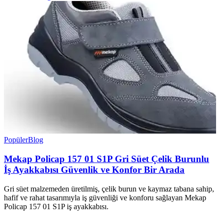
Popüler
Blog
Mekap Policap 157 01 S1P Gri Süet Çelik Burunlu
İş Ayakkabısı Güvenlik ve Konfor Bir Arada
Gri süet malzemeden üretilmiş, çelik burun ve kaymaz tabana sahip,
hafif ve rahat tasarımıyla iş güvenliği ve konforu sağlayan Mekap
Policap 157 01 S1P iş ayakkabısı.