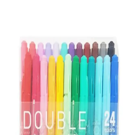
Stabilo Point 88, canlı renkleri, dayanıklı yapısı ve güvenli
tasarımıyla okul ve sanat projeleri için ideal ince keçe uçlu kalemdir.
Rotring Tikky 0.7mm Mekanik ve Versatil Kalem
Karşılaştırması
İki popüler Rotring kalemi olan Tikky 0.7mm mor ve Versatil mavi
kalemleri detaylı şekilde karşılaştırıyoruz. Performans, tasarım ve
kullanıcı yorumlarıyla en iyi seçeneği belirleyin.
Faber Castell Grip Min 120li Tüp 2B 60mm Siyah
0.7 Uç Kalem Seti Profesyonel ve Amatör
Kullanıcılar İçin
Faber Castell'in yüksek kapasiteli 120'li tüp kalem uç seti,
ergonomik tasarımı ve 0.7 mm uç kalınlığıyla profesyonel ve amatör
kullanıcıların ihtiyaçlarına uygun, dayanıklı ve kullanışlı bir seçim
sunar.
Serve Deep Kalem Karşılaştırması: Palmiye Desenli
Mekanik ve Metalik Rose Modelleri