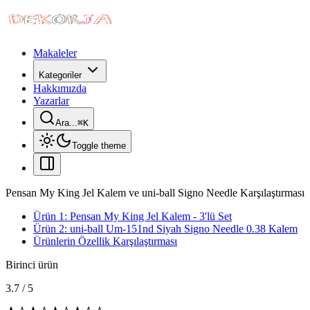
Makaleler
Kategoriler
Hakkımızda
Yazarlar
Ara...
⌘
K
Toggle theme
Pensan My King Jel Kalem ve uni-ball Signo Needle Karşılaştırması
Ürün 1: Pensan My King Jel Kalem - 3'lü Set
Ürün 2: uni-ball Um-151nd Siyah Signo Needle 0.38 Kalem
Ürünlerin Özellik Karşılaştırması
Birinci ürün
3.7
/
5