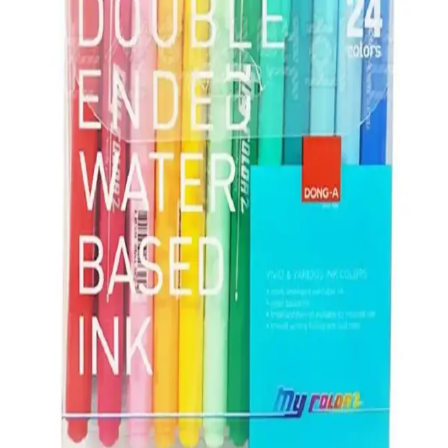
Serve Deep Kalem Karşılaştırması: Palmiye Desenli
Mekanik ve Metalik Rose Modelleri
Serve Deep'in iki popüler kalem modeli olan palmiye desenli
mekanik kalem ve metalik rose kaleminin özellikleri, kullanıcı
yorumları ve kullanım avantajları detaylı şekilde inceleniyor.
Sakashi Isı ve Buhar ile Uçan Çizgi Kalemi Yedek
Uç 20 Adet Ürün İncelemesi ve Kullanım Rehberi
Sakashi'nin 20 adet yedek uçlu ısı ve buhar ile uçan çizgi kalemi,
kumaş üzerinde geçici işaretleme sağlar, renk seçenekleri ve kolay
kullanım avantajlarıyla tasarım ve tamiratlarda tercih edilir.
2025'te Stabilo BOSS 70/46 Siyah Fosforlu Kalem
ile Yaratıcılığınızı Zirveye Taş
2025'in en dayanıklı ve canlı siyah fosforlu kalemi Stabilo BOSS
70/46 ile tanışın. Hemen keşfedin ve farkı yaşayın!
2025'te Yazma Keyfinizi Zirveye Taşıyacak Rotring
Tikky Versatil 0,7 mm