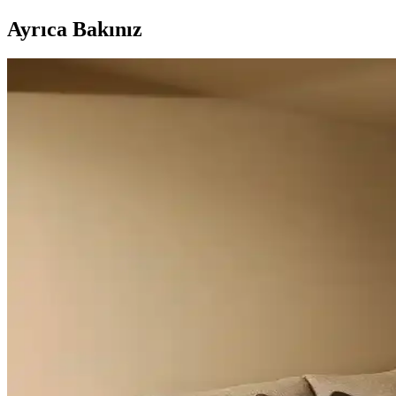
Ayrıca Bakınız
Duvar Rengiyle Uyumlu Perde Seçimi: Yeşil, Turunc
Duvar rengine uyumlu perde seçimi, mekânın atmosferini belirler. Yeşil
Geniş Pencereler İçin Fonksiyonel ve Estetik Perde Se
Geniş pencereler için hücresel stor, iki stor perde kullanımı, rulo stor
Vintage Yatakların Yatak Odası Düzenine Etkisi ve
Vintage yatakların mekâna uyumu, boyut ve yerleşim planlaması ile ren
Odanızı Geliştirmenin Yolları: Perde, Aydınlatma ve 
Odanızın atmosferini perde seçimi, aydınlatma, duvar renkleri ve mobi
yaratabilirsiniz.
Mutfak Pencereleri İçin Estetik ve Fonksiyonel Perde i