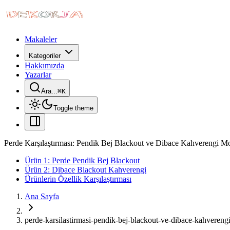
Makaleler
Kategoriler
Hakkımızda
Yazarlar
Ara...
⌘
K
Toggle theme
Perde Karşılaştırması: Pendik Bej Blackout ve Dibace Kahverengi Mo
Ürün 1: Perde Pendik Bej Blackout
Ürün 2: Dibace Blackout Kahverengi
Ürünlerin Özellik Karşılaştırması
Ana Sayfa
perde-karsilastirmasi-pendik-bej-blackout-ve-dibace-kahvereng