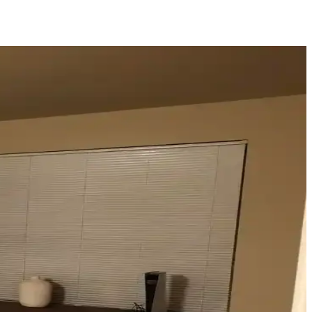
alın keten ve karartma perdeler ışık kontrolünde avantaj sağlar.
gellenmeden ışık kontrolü sağlar.
 estetik ve fonksiyonellik sağlanır.
ler sunulmaktadır. Küçük değişikliklerle mekânda büyük farklar