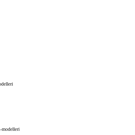
delleri
i-modelleri