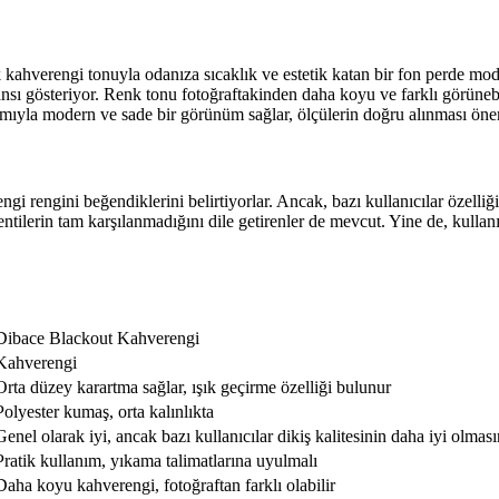
ahverengi tonuyla odanıza sıcaklık ve estetik katan bir fon perde model
sı gösteriyor. Renk tonu fotoğraftakinden daha koyu ve farklı görünebili
ımıyla modern ve sade bir görünüm sağlar, ölçülerin doğru alınması önem
gi rengini beğendiklerini belirtiyorlar. Ancak, bazı kullanıcılar özelli
lerin tam karşılanmadığını dile getirenler de mevcut. Yine de, kullanım
Dibace Blackout Kahverengi
Kahverengi
Orta düzey karartma sağlar, ışık geçirme özelliği bulunur
Polyester kumaş, orta kalınlıkta
Genel olarak iyi, ancak bazı kullanıcılar dikiş kalitesinin daha iyi olmasın
Pratik kullanım, yıkama talimatlarına uyulmalı
Daha koyu kahverengi, fotoğraftan farklı olabilir