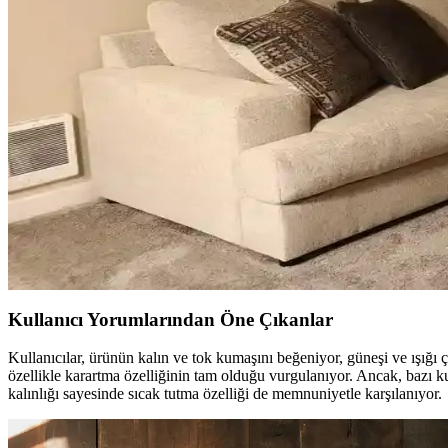
Mutfak pencereleri için perde ve jaluzi seçiminde mevcut pencere durum
çözümler sunar.
Sıcak Tonlu Mekanlarda Perde ve Perde Çubuğu Seçim
Sıcak beyaz duvarlar ve açık kahverengi zeminlerde perde ve perde çu
Ev Dekorasyonunda Küçük Dokunuşlarla Mekanların
Ev dekorasyonunda aydınlatma, halı, sanat eserleri ve mobilya uyumu 
Küçük Oturma Odası Dekorasyonunda Denge ve Katm
Küçük oturma odalarında perde, aydınlatma, mobilya ve dekorasyon seçi
Kullanıcı Yorumlarından Öne Çıkanlar
Kullanıcılar, ürünün kalın ve tok kumaşını beğeniyor, güneşi ve ışığı ç
özellikle karartma özelliğinin tam olduğu vurgulanıyor. Ancak, bazı kul
kalınlığı sayesinde sıcak tutma özelliği de memnuniyetle karşılanıyor.