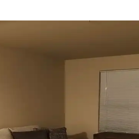
u ve Kahverenginin Mekâna Etkisi
 tonlar doğal sakinlik sunarken, turuncu ve kahverengi sıcaklık katar. K
çenekleri ve Çözümleri
 ve pencere filmleri gibi işlevsel ve estetik perde seçenekleri manzara en
 Mekâna Uyum Sağlama Yöntemleri
k ve dekorasyon uyumu, kişisel tercihlerle dengelenerek yatak odasında
Dekorasyon İpuçlarıyla Atmosferi Yenileme
lya düzenlemeleriyle nasıl geliştirebileceğinizi anlatan kapsamlı öneri
le Jaluzi Seçenekleri