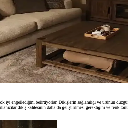
u, kullanım alışkanlıkları ve dekorasyon tarzı önemlidir. Roman storlar
i İçin Estetik ve Fonksiyonel Rehber
buğu seçimi, estetik ve fonksiyonel açıdan mekanın atmosferini belirle
 Kişisel ve Estetik Dönüşümü
gibi küçük ama etkili dokunuşlar, mekanların kişisel ve estetik görünü
anlama Teknikleriyle Alanı Genişletme
mleriyle denge ve katmanlama sağlanarak alan görsel olarak genişletilir
ok iyi engellediğini belirtiyorlar. Dikişlerin sağlamlığı ve ürünün düzgün
lanıcılar dikiş kalitesinin daha da geliştirilmesi gerektiğini ve renk ton