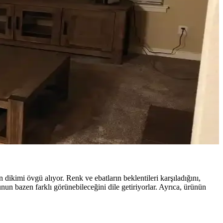
, bambu jaluziler ve dekoratif filmler estetik ve fonksiyonel
r. Doğru renk ve malzeme tercihleri mekana sıcaklık ve uyum katar.
münü önemli ölçüde değiştirir.
 ve fonksiyonellik artırılır.
 dikimi övgü alıyor. Renk ve ebatların beklentileri karşıladığını,
unun bazen farklı görünebileceğini dile getiriyorlar. Ayrıca, ürünün