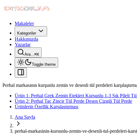
Makaleler
Kategoriler
Hakkımızda
Yazarlar
Ara...
⌘
K
Toggle theme
Perhal markasının kurşunlu zemin ve desenli tül perdeleri karşılaştırm
Ürün 1: Perhal Grek Zemin Etekleri Kurşunlu 1-3 Sık Pileli Tü
Ürün 2: Perhal Taç Zincir Tül Perde Desen Çizgili Tül Perde
Ürünlerin Özellik Karşılaştırması
Ana Sayfa
perhal-markasinin-kursunlu-zemin-ve-desenli-tul-perdeleri-karsi