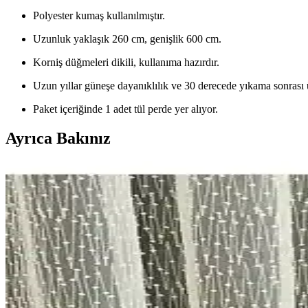
Polyester kumaş kullanılmıştır.
Uzunluk yaklaşık 260 cm, genişlik 600 cm.
Korniş düğmeleri dikili, kullanıma hazırdır.
Uzun yıllar güneşe dayanıklılık ve 30 derecede yıkama sonrası 
Paket içeriğinde 1 adet tül perde yer alıyor.
Ayrıca Bakınız
Perde Seçiminde Dikkat Edilmesi Gerekenler: Ekonom
Bu makalede, ekonomik ve şık iki farklı tül perde modelinin özellikler
Perde Seçiminde Dikkat Edilmesi Gerekenler: Modelle
İki farklı perde modeli detaylı karşılaştırmasıyla, tasarım, kalite ve k
Perhal Marka Tül Perdeler Karşılaştırması: Modern v