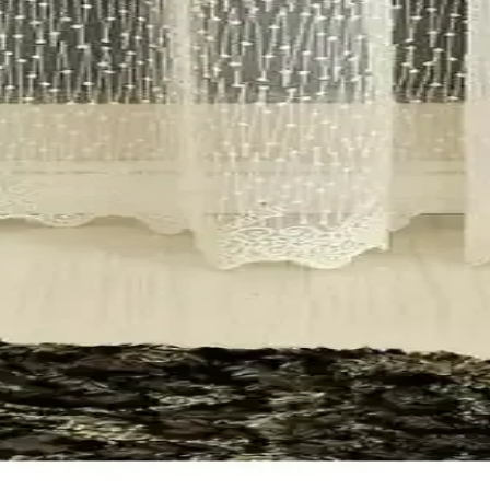
rıldı. Modern tasarımlar, dayanıklılık ve kullanıcı yorumlarıyla perde seç
eler Karşılaştırması
rıyoruz. Kullanıcıların ihtiyaçlarına uygun perdeyi seçmelerine yardımcı
ekorasyonunuza Zarif Dokunuş
ise detaylı taç zincir tül perde, odanıza modern ve şık bir atmosfer katı
 cm Modern ve Şık Tasarım
n ve klasik tarzlara uyum sağlayan bu tül perde, kolay montaj ve bakım ö
ellikler ve Kullanıcı Yorumları
ru Karyağdı desenli tüllerin özellikleri, kullanıcı yorumları ve avantajla
0 ve Tül Shop Modelleri
ik ve kullanım kolaylığı açısından her iki ürünün özelliklerini ve kullan