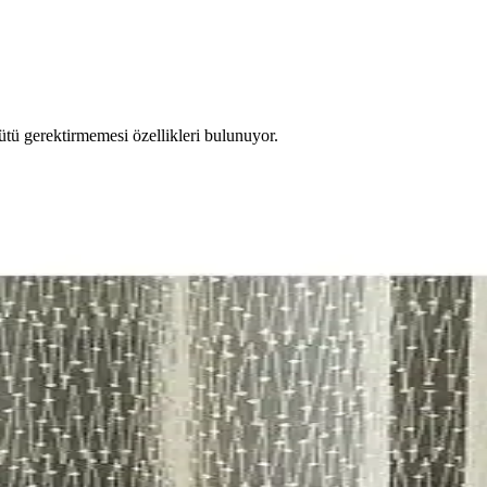
ütü gerektirmemesi özellikleri bulunuyor.
ik ve Şık Tül Perde Karşılaştırması
i, kullanıcı yorumları ve karşılaştırması detaylı şekilde incelenerek en
rin Karşılaştırması
ullanım kolaylığı açısından en uygun seçeneği belirleyin.
e Zarif Tasarımlar