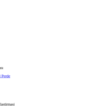
ası
l Perde
lastirmasi