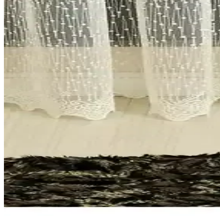
Perhal markasının iki farklı tül perde modeli detaylı şekilde karşılaştı
Perde Deposu ve Perle Bej Keten Görünümlü Tül Perd
Bu makalede, ekonomik ve şık iki tül perde modelini detaylı karşılaştı
Taç Zincir Tül Perde: Modern ve Şık Tasarımıyla D
Yüksek kaliteli polyesterden üretilen, kolay monte edilen ve estetik pl
BBB Tül Perde Ekru Düz Desen Ekstraforlu 210x260
Ekru renk, düz desen ve ekstraforlu yapısıyla, geniş ölçüleriyle moder
Cotton Studio Tül Perde Modelleri Karşılaştırması: Öz
İki popüler Cotton Studio tül modeli olan Brillant Grek Pilesiz ve Taç Ek
Tül Perde Seçiminde Karşılaştırma: Cortibo Eko 802
İki popüler tül perde modelini detaylı karşılaştırıyoruz. Kalite, estet
oluyoruz.