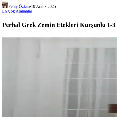
Feray Özkan
·
19 Aralık 2025
En Çok Arananlar
Perhal Grek Zemin Etekleri Kurşunlu 1-3 S