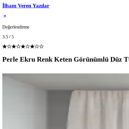
İlham Veren Yazılar
Değerlendirme
3.5
/
5
Perle Ekru Renk Keten Görünümlü Düz Tü