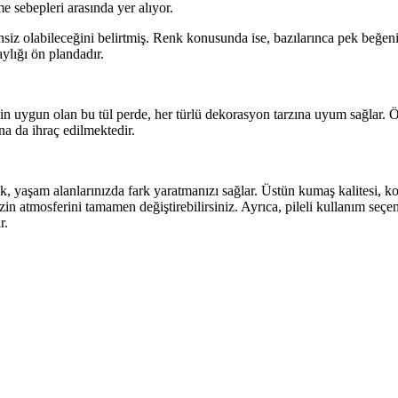
me sebepleri arasında yer alıyor.
z olabileceğini belirtmiş. Renk konusunda ise, bazılarınca pek beğenilmi
ylığı ön plandadır.
çin uygun olan bu tül perde, her türlü dekorasyon tarzına uyum sağlar. Ö
na da ihraç edilmektedir.
ek, yaşam alanlarınızda fark yaratmanızı sağlar. Üstün kumaş kalitesi, ko
in atmosferini tamamen değiştirebilirsiniz. Ayrıca, pileli kullanım se
r.