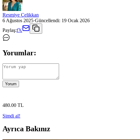
Resmiye Çelikkan
6 Ağustos 2025
·
Güncellendi:
19 Ocak 2026
Paylaş:
f
𝕏
Yorumlar:
Yorum
480
.00
TL
Şimdi al!
Ayrıca Bakınız