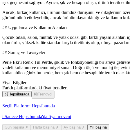
ışık geçmesini sağlıyor. Ayrıca, şık ve hesaplı oluşu, ürünü tercih edil
Ancak, birkaç kullanıcı, ürünün dümdüz duruşunu ve dikişlerinin özensi
görünümünü etkileyebilir, ancak ürünün dayanıklılığı ve kullanım kola
## Uygulama ve Kullanım Alanları
Çocuk odası, salon, mutfak ve yatak odası gibi farklı yaşam alanları i
olan ürün, yüksek kalite standartlarıyla üretilmiş olup, dünya pazarları
## Sonuç ve Tavsiyeler
Perle Ekru Renk Tül Perde, şıklık ve fonksiyonelliği bir araya getirer
vadeli kullanım ve memnuniyet sunar. Doğru ölçü ve montaj ile, eviniz
kullanabileceğiniz bu perde, hem şık hem de hesaplı bir tercih olacaktı
Fiyat Bilgileri
Farklı platformlardaki fiyat trendleri
🛒
Hepsiburada
🛍️
Trendyol
Seçili Platform:
Hepsiburada
ℹ️ Sadece Hepsiburada'da fiyat mevcut
Gün başına
✗
Hafta başına
✗
Ay başına
✗
Yıl başına