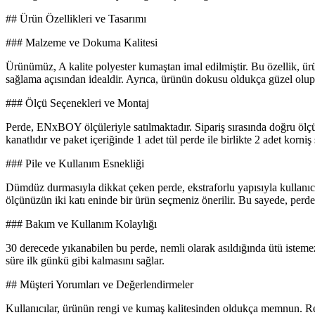
## Ürün Özellikleri ve Tasarımı
### Malzeme ve Dokuma Kalitesi
Ürünümüz, A kalite polyester kumaştan imal edilmiştir. Bu özellik, ür
sağlama açısından idealdir. Ayrıca, ürünün dokusu oldukça güzel olup,
### Ölçü Seçenekleri ve Montaj
Perde, ENxBOY ölçüleriyle satılmaktadır. Sipariş sırasında doğru ölçüy
kanatlıdır ve paket içeriğinde 1 adet tül perde ile birlikte 2 adet korni
### Pile ve Kullanım Esnekliği
Dümdüz durmasıyla dikkat çeken perde, ekstraforlu yapısıyla kullanıcısı
ölçünüzün iki katı eninde bir ürün seçmeniz önerilir. Bu sayede, perde 
### Bakım ve Kullanım Kolaylığı
30 derecede yıkanabilen bu perde, nemli olarak asıldığında ütü istem
süre ilk günkü gibi kalmasını sağlar.
## Müşteri Yorumları ve Değerlendirmeler
Kullanıcılar, ürünün rengi ve kumaş kalitesinden oldukça memnun. Renk 