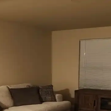
u ve Kahverenginin Mekâna Etkisi
 tonlar doğal sakinlik sunarken, turuncu ve kahverengi sıcaklık katar. K
çenekleri ve Çözümleri
 ve pencere filmleri gibi işlevsel ve estetik perde seçenekleri manzara en
 Mekâna Uyum Sağlama Yöntemleri
k ve dekorasyon uyumu, kişisel tercihlerle dengelenerek yatak odasında
Dekorasyon İpuçlarıyla Atmosferi Yenileme
lya düzenlemeleriyle nasıl geliştirebileceğinizi anlatan kapsamlı öneri
le Jaluzi Seçenekleri
u, kullanım alışkanlıkları ve dekorasyon tarzı önemlidir. Roman storlar