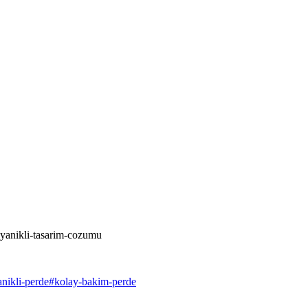
ayanikli-tasarim-cozumu
nikli-perde
#
kolay-bakim-perde