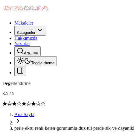
Makaleler
Kategoriler
Hakkımızda
Yazarlar
Ara...
⌘
K
Toggle theme
Değerlendirme
3.5
/
5
Ana Sayfa
perle-ekru-renk-keten-gorunumlu-duz-tul-perde-sik-ve-dayanik