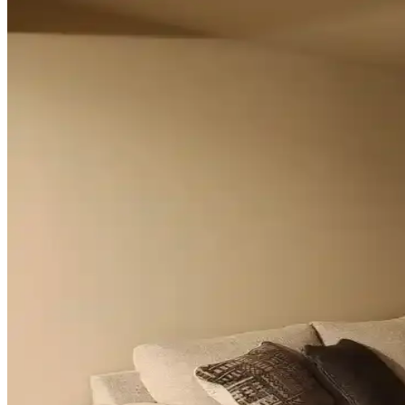
Duvar Rengiyle Uyumlu Perde Seçimi: Yeşil, Turunc
Duvar rengine uyumlu perde seçimi, mekânın atmosferini belirler. Yeşil
Geniş Pencereler İçin Fonksiyonel ve Estetik Perde Se
Geniş pencereler için hücresel stor, iki stor perde kullanımı, rulo stor
Vintage Yatakların Yatak Odası Düzenine Etkisi ve
Vintage yatakların mekâna uyumu, boyut ve yerleşim planlaması ile ren
Odanızı Geliştirmenin Yolları: Perde, Aydınlatma ve 
Odanızın atmosferini perde seçimi, aydınlatma, duvar renkleri ve mobi
yaratabilirsiniz.
Mutfak Pencereleri İçin Estetik ve Fonksiyonel Perde i
Mutfak pencereleri için perde ve jaluzi seçiminde mevcut pencere durum
çözümler sunar.