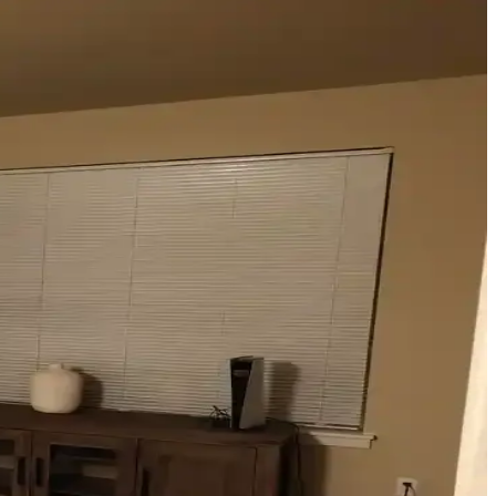
alın keten ve karartma perdeler ışık kontrolünde avantaj sağlar.
gellenmeden ışık kontrolü sağlar.
 estetik ve fonksiyonellik sağlanır.
ler sunulmaktadır. Küçük değişikliklerle mekânda büyük farklar
, bambu jaluziler ve dekoratif filmler estetik ve fonksiyonel