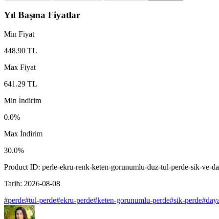
Yıl Başına Fiyatlar
Min Fiyat
448.90
TL
Max Fiyat
641.29
TL
Min İndirim
0.0
%
Max İndirim
30.0
%
Product ID:
perle-ekru-renk-keten-gorunumlu-duz-tul-perde-sik-ve-d
Tarih:
2026-08-08
#
perde
#
tul-perde
#
ekru-perde
#
keten-gorunumlu-perde
#
sik-perde
#
daya