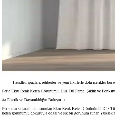
Trendler, ipuçları, rehberler ve yeni fikirlerle dolu içerikler bura
Perle Ekru Renk Keten Görünümlü Düz Tül Perde: Şıklık ve Fonksiy
## Estetik ve Dayanıklılığın Buluşması
Perle marka tarafından sunulan Ekru Renk Keten Görünümlü Düz Tül Pe
keten görünümlü dokusuyla doğal ve şık bir görünüm sunar. Yüksek hava