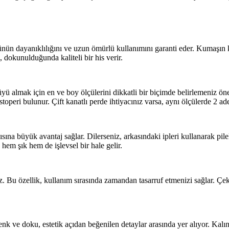
ünün dayanıklılığını ve uzun ömürlü kullanımını garanti eder. Kumaşın 
 dokunulduğunda kaliteli bir his verir.
ü almak için en ve boy ölçülerini dikkatli bir biçimde belirlemeniz öne
ş stoperi bulunur. Çift kanatlı perde ihtiyacınız varsa, aynı ölçülerde 2 ad
na büyük avantaj sağlar. Dilerseniz, arkasındaki ipleri kullanarak pilel
hem şık hem de işlevsel bir hale gelir.
ez. Bu özellik, kullanım sırasında zamandan tasarruf etmenizi sağlar. 
ve doku, estetik açıdan beğenilen detaylar arasında yer alıyor. Kalınlı