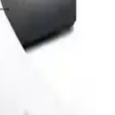
şturun.