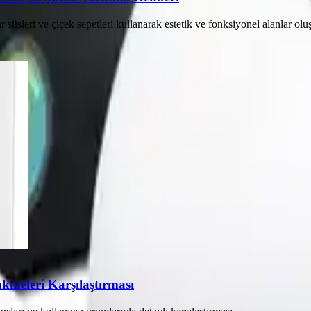
süsleri ve çiçek sepetleri kullanarak estetik ve fonksiyonel alanlar olu
neleri Karşılaştırması