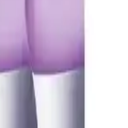
0
Beğen