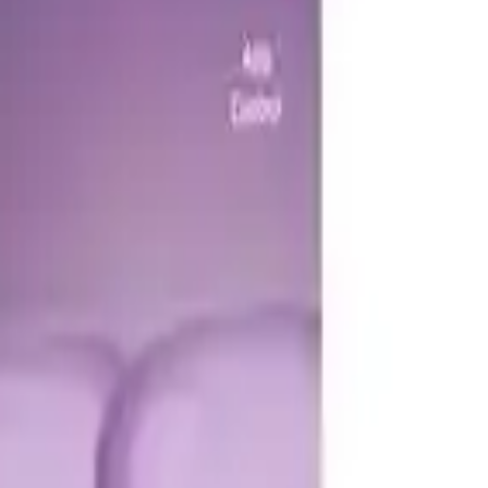
olduğunu gösterir. Renkli aydınlatma özelliği, özel günlerde veya
eri kontrol etmenize olanak tanır. Kullanıcılar, ışık seviyesini ve
a sırasında ışıltı ve parlaklık bakımından yeterli seviyede
ğu ve kullanım alanına göre değişiklik gösterebilir. Renk seçeneği
oth ile bağlanma ve ışık ayarları, herhangi teknik bilgi gerektirmeden
esinin artırılabileceği yer alır. Bağlantı zaman zaman kopabilir; bu,
eliştirmelerle daha yüksek performans sağlanabilir.
ullanıcı memnuniyeti ve kolay kullanımıyla öne çıkar. Renkli
 bağlantısının sunduğu pratiklik, ürünün tercih edilme nedenleri
ürün, estetik ve fonksiyonellik açısından tatmin edicidir. Günümüz
labilir. Bu ürün, yaşam alanlarınızı daha canlı ve kişisel hale