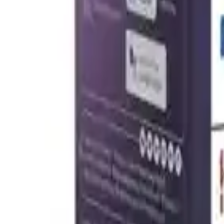
Yüksek kullanıcı memnuniyeti ile 4.9 puanlık yüksek derecelendirme,
günlük yaşamda ortamın atmosferini değiştirmek için idealdir. Bluetooth
renk tonlarını kolayca ayarlayabilir böylece istedikleri atmosferi kolayc
Ampul, enerji tasarrufu sağlayan LED teknolojisi ile donatılmıştır. B
performans gösterir; ancak bazı kullanıcılar, yeterli seviyede olmadığ
geniştir; kırmızı, mavi, yeşil ve diğer renk tonlarıyla ortamlarınızda f
gerçekleştirilebilir.
Kullanıcı deneyimleri ve geliştirilmesi gereken noktalar arasında, ürü
ürünün bazen sinyal karışıklığına veya mesafe sınırlamalarına bağlıdır.
Sonuç olarak, Philips Hue Renkli Akıllı Ampul 2'li Ekopaket, modern y
aydınlatma özellikleri, çeşitli atmosferler yaratmak isteyenler için id
arasındadır. Her ne kadar, bazı kullanıcılar parlaklık seviyesi ve bağl
teknolojisinin sunduğu imkanlardan yararlanmak ve ortamınıza özgün do
getirmenin anahtarlarından biri olarak karşımıza çıkar.
Paylaş:
f
𝕏
Yorumlar: