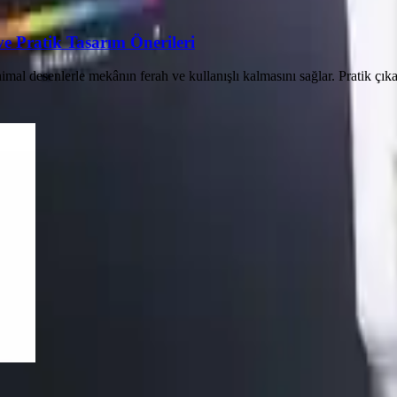
 Pratik Tasarım Önerileri
l desenlerle mekânın ferah ve kullanışlı kalmasını sağlar. Pratik çıkarıl