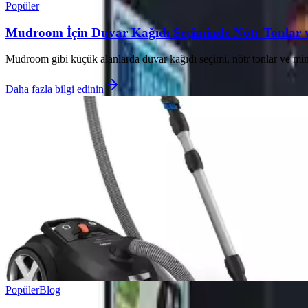
Popüler
Mudroom İçin Duvar Kağıdı Seçiminde Nötr Tonlar ve
Mudroom gibi küçük alanlarda duvar kağıdı seçimi, nötr tonlar ve minima
Daha fazla bilgi edinin
Popüler
Blog