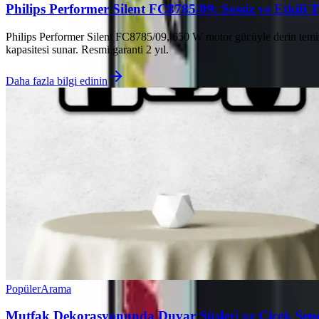
Philips Performer Silent FC8785/09: Sessiz ve Etkili 
Philips Performer Silent FC8785/09, 650 W motor gücüyle derin temizli
kapasitesi sunar. Resmi garanti 2 yıl.
Daha fazla bilgi edinin
Popüler
Arama
Mutfak Dekorasyonunda Duvar Süsleri ve Çiçek Sepetl