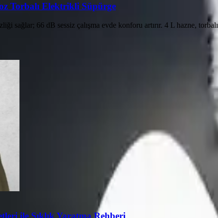
Toz Torbalı Elektrikli Süpürge
ği sağlar; 66 dB sessiz çalışma evde konforu artırır. 4 L hazne, torbal
eri ile Şıklık Yaratma Rehberi