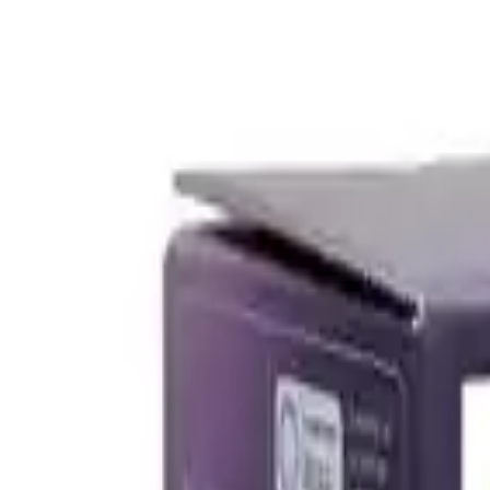
Dilara Karaçelik
Yazarı Ziyaret Et
İlham Veren Yazılar
Değerlendirme
4.7
/
5
Yazar
Dilara Karaçelik
Tür
İlham Veren Yazılar
Yayınlanma
14 Eylül 2025
Güncelleme
19 Ocak 2026
Bu Yazı Hakkında
Philips Hue 2'li renkli akıllı ampul paketi, Bluetooth ile kablosuz
Trendler, ipuçları, rehberler ve yeni fikirlerle dolu içerikler bura
Philips Hue Renkli Akıllı Ampul 2'li Ekopaket, ev ve ofis ortamlarınız
Bluetooth özellikleri sayesinde kablosuz kullanım kolaylığı sunar böyl