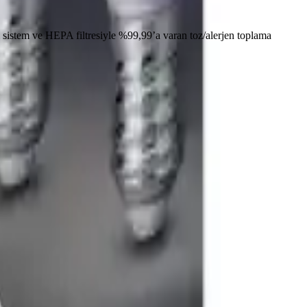
ı sistem ve HEPA filtresiyle %99,99’a varan toz/alerjen toplama