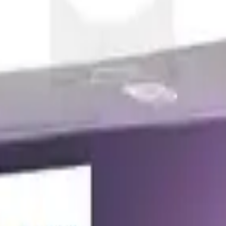
 kullanım, enerji tasarrufu ve çeşitli renk seçenekleriyle ev ve ofis ortam
da sizi bekliyor.
ı kişiselleştirmenize olanak tanıyan, teknolojik olarak gelişmiş bir ay
ece karmaşık kurulumlara ihtiyaç duyulmaz. Renk seçenekleri ve parlaklığ