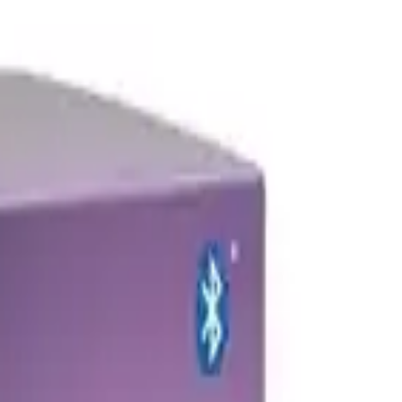
larınızı kişiselleştirmenize olanak tanır.
dınlatma çözümüdür. E27 bağlantı tipiyle uyumlu olan bu ürün,
ıyla kullanıcıların farklı atmosferler yaratmasını sağlar.