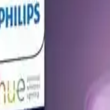
 ürünün performans ve kullanım deneyiminde yüksek standartlara sahip 
 bağlantısı, sinyal kaybı yaşamadan hızlı ve güvenilir bir şekilde ampull
a oluşturabilir.
u sayede hem çevreye duyarlı hem de ekonomik bir kullanım sunar. Çalışm
ını belirtebilir. Bu noktada, ampulün sunduğu parlaklık, ortama uygunlu
arklı hava yaratabilirsiniz. Kurulum ve kullanımı oldukça basittir. Blueto
nün ambiyans ayarlaması için oldukça uygun bulunması ve parlaklık seviy
 Bu noktalar, kullanım alanına ve ortama göre değişiklik gösterebilir; g
aşam alanlarında estetik ve fonksiyonelliği bir araya getirir. Yüksek k
eal bir çözümdür. Enerji tasarrufu sağlayan LED teknolojisi ve Bluetooth
antı stabilitesi konusunda küçük aksaklıklar bildirse de, genel anlamda 
kunuşlar katmak için Philips Hue Renkli Akıllı Ampul, ideal bir seçim o