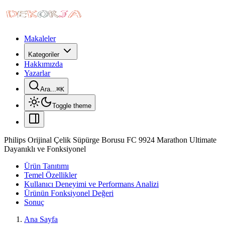
Makaleler
Kategoriler
Hakkımızda
Yazarlar
Ara...
⌘
K
Toggle theme
Philips Orijinal Çelik Süpürge Borusu FC 9924 Marathon Ultimate
Dayanıklı ve Fonksiyonel
Ürün Tanıtımı
Temel Özellikler
Kullanıcı Deneyimi ve Performans Analizi
Ürünün Fonksiyonel Değeri
Sonuç
Ana Sayfa