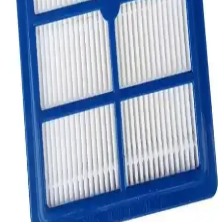
Philips Marathon Ultimate Emici Başlık Ara
Hortumu İncelemesi ve Kullanıcı Deneyimleri
Philips Marathon Ultimate serisinin emici başlık hortumu, kolay
montaj ve yüksek emiş gücü ile temizlikte pratiklik sağlar,
dayanıklılık ve uyum özellikleriyle kullanıcı memnuniyetini artırır.
Grundig VCP 3930 25.2V Kablosuz Dikey Süpürge:
Modern ve Pratik Temizlik Çözümü
Grundig VCP 3930 25.2V kablosuz dikey süpürge, hafifliği ve
güçlü performansıyla ev temizliğinde pratiklik sağlar, uzun batarya
ömrü ve gelişmiş teknolojileriyle öne çıkar.
Bosch ve Siemens Süpürgeleriyle Uyumlu Dar Alan
Ucu Temizlik Aksesuarı Detayları
Bosch ve Siemens süpürgelerine uygun dar alan ucu, ulaşılması güç
bölgelerde etkili temizlik sağlar, ergonomik tasarımıyla kullanım
kolaylığı sunar ve uzun ömürlüdür.
Philips FC 9912 Marathon Ultimate HEPA Süpürge