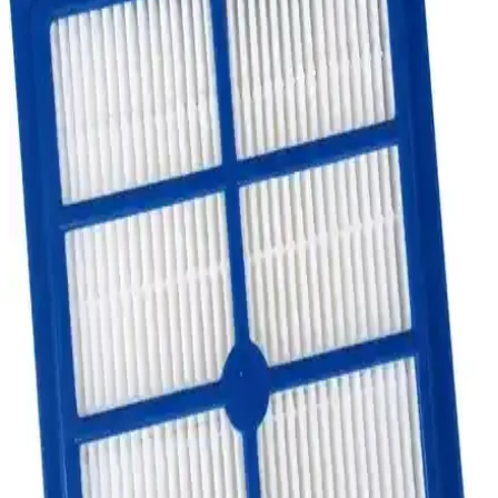
gücü ve hijyen sağlayarak temizlik performansını artırır. Düzenli
bakım ve doğru montajla uzun ömürlü kullanım sağlar.
Philips Power Pro HEPA Filtre Seti: Uyumlu
Modeller ve Temizlik Performansı
Philips Power Pro HEPA Filtre Seti, yüksek filtrasyon kapasitesi ve
uyumluluğu ile ev temizliğinde hijyen sağlar, toz ve alerjenleri etkili
şekilde tutar.
Philips Marathon Ultimate Orijinal Çelik Süpürge
Borusu Fc 9919 Detaylı İnceleme ve Kullanıcı
Yorumları
Philips Marathon Ultimate serisine ait orijinal çelik süpürge borusu,
yüksek dayanıklılık ve stabilite sağlayan metal yapısı ile uzun
ömürlü kullanım sunar. Türkiye menşeli ve FERSAN FİLTRE
üretimidir.
Philips Marathon Ultimate Emici Başlık Ara
Hortumu İncelemesi ve Kullanıcı Deneyimleri
Philips Marathon Ultimate serisinin emici başlık hortumu, kolay