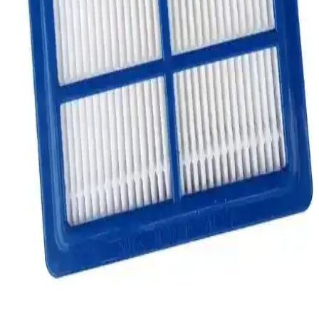
montaj ve yüksek emiş gücü ile temizlikte pratiklik sağlar,
dayanıklılık ve uyum özellikleriyle kullanıcı memnuniyetini artırır.
Grundig VCP 3930 25.2V Kablosuz Dikey Süpürge:
Modern ve Pratik Temizlik Çözümü
Grundig VCP 3930 25.2V kablosuz dikey süpürge, hafifliği ve
güçlü performansıyla ev temizliğinde pratiklik sağlar, uzun batarya
ömrü ve gelişmiş teknolojileriyle öne çıkar.
Bosch ve Siemens Süpürgeleriyle Uyumlu Dar Alan
Ucu Temizlik Aksesuarı Detayları
Bosch ve Siemens süpürgelerine uygun dar alan ucu, ulaşılması güç
bölgelerde etkili temizlik sağlar, ergonomik tasarımıyla kullanım
kolaylığı sunar ve uzun ömürlüdür.
Philips FC 9912 Marathon Ultimate HEPA Süpürge
Filtresi ile Evde Temizlik ve Hava Kalitesini Artırın
Philips FC 9912 Marathon Ultimate HEPA filtre, yüksek
performanslı ve hijyenik ev temizliği için tasarlanmış, alerjenleri
%99.95 oranında hapsetme kapasitesiyle sağlıklı yaşam sağlar.