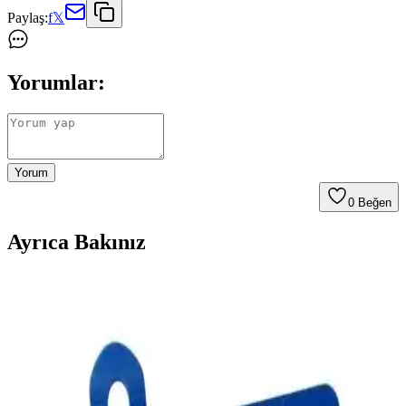
Paylaş:
f
𝕏
Yorumlar:
Yorum
0
Beğen
Ayrıca Bakınız
Grundig VCP 7330 HyperClean ve Stanley
SFMCVS001D1 18V Kablosuz Süpürge
Karşılaştırması
İki kablosuz dik süpürge modeli olan Grundig VCP 7330 ve Stanley
SFMCVS001D1'in güç, kullanım süresi ve tasarım özellikleri