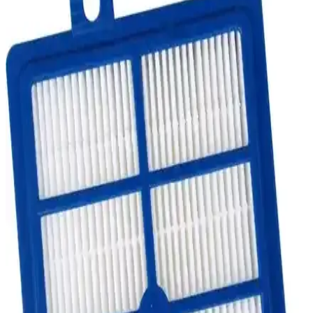
karşılaştırıldı.
Philips Powerpro City FC9331/07 Orijinal Filtre Seti
Temizlik Performansını Artırır
Philips Powerpro City FC9331/07 orijinal filtre seti, yüksek çekiş
gücü ve hijyen sağlayarak temizlik performansını artırır. Düzenli
bakım ve doğru montajla uzun ömürlü kullanım sağlar.
Philips Power Pro HEPA Filtre Seti: Uyumlu
Modeller ve Temizlik Performansı
Philips Power Pro HEPA Filtre Seti, yüksek filtrasyon kapasitesi ve
uyumluluğu ile ev temizliğinde hijyen sağlar, toz ve alerjenleri etkili
şekilde tutar.
Philips Marathon Ultimate Orijinal Çelik Süpürge
Borusu Fc 9919 Detaylı İnceleme ve Kullanıcı
Yorumları
Philips Marathon Ultimate serisine ait orijinal çelik süpürge borusu,
yüksek dayanıklılık ve stabilite sağlayan metal yapısı ile uzun
ömürlü kullanım sunar. Türkiye menşeli ve FERSAN FİLTRE
üretimidir.