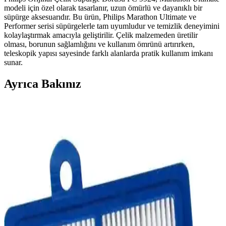
modeli için özel olarak tasarlanır, uzun ömürlü ve dayanıklı bir
süpürge aksesuarıdır. Bu ürün, Philips Marathon Ultimate ve
Performer serisi süpürgelerle tam uyumludur ve temizlik deneyimini
kolaylaştırmak amacıyla geliştirilir. Çelik malzemeden üretilir
olması, borunun sağlamlığını ve kullanım ömrünü artırırken,
teleskopik yapısı sayesinde farklı alanlarda pratik kullanım imkanı
sunar.
Ayrıca Bakınız
Grundig VCP 7330 HyperClean ve Stanley
SFMCVS001D1 18V Kablosuz Süpürge
Karşılaştırması
İki kablosuz dik süpürge modeli olan Grundig VCP 7330 ve Stanley
SFMCVS001D1'in güç, kullanım süresi ve tasarım özellikleri
karşılaştırıldı.
Philips Powerpro City FC9331/07 Orijinal Filtre Seti
Temizlik Performansını Artırır
Philips Powerpro City FC9331/07 orijinal filtre seti, yüksek çekiş