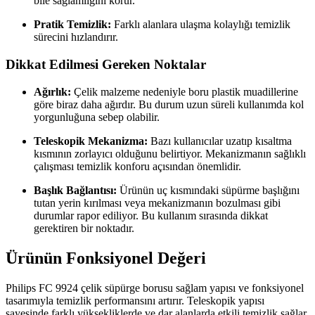
bile sağlamlığını korur.
Pratik Temizlik:
Farklı alanlara ulaşma kolaylığı temizlik
sürecini hızlandırır.
Dikkat Edilmesi Gereken Noktalar
Ağırlık:
Çelik malzeme nedeniyle boru plastik muadillerine
göre biraz daha ağırdır. Bu durum uzun süreli kullanımda kol
yorgunluğuna sebep olabilir.
Teleskopik Mekanizma:
Bazı kullanıcılar uzatıp kısaltma
kısmının zorlayıcı olduğunu belirtiyor. Mekanizmanın sağlıklı
çalışması temizlik konforu açısından önemlidir.
Başlık Bağlantısı:
Ürünün uç kısmındaki süpürme başlığını
tutan yerin kırılması veya mekanizmanın bozulması gibi
durumlar rapor ediliyor. Bu kullanım sırasında dikkat
gerektiren bir noktadır.
Ürünün Fonksiyonel Değeri
Philips FC 9924 çelik süpürge borusu sağlam yapısı ve fonksiyonel
tasarımıyla temizlik performansını artırır. Teleskopik yapısı
sayesinde farklı yüksekliklerde ve dar alanlarda etkili temizlik sağlar.