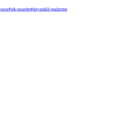
-susu
#
sik-tasarim
#
dayanikli-malzeme