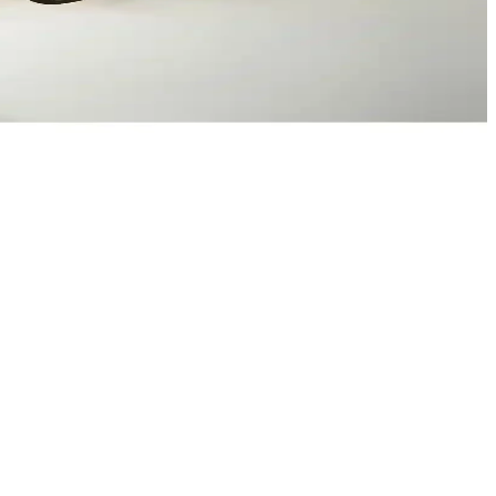
arşılaştırma.
r.
nlarınızda kullanabileceğiniz lüks masa süsleri.