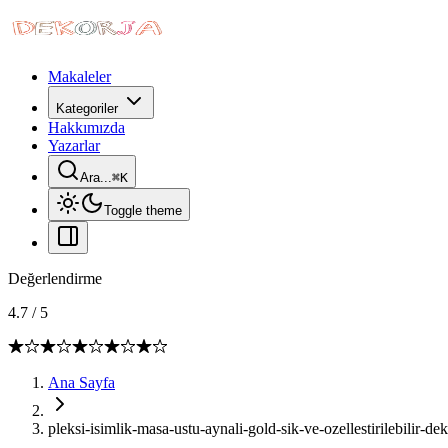
Makaleler
Kategoriler
Hakkımızda
Yazarlar
Ara...
⌘
K
Toggle theme
Değerlendirme
4.7
/
5
Ana Sayfa
pleksi-isimlik-masa-ustu-aynali-gold-sik-ve-ozellestirilebilir-de