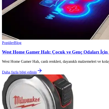
Popüler
Blog
West Home Gamer Halı: Çocuk ve Genç Odaları İçin M
West Home Gamer Halı, canlı renkleri, dayanıklı malzemeleri ve kolay b
Daha fazla bilgi edinin