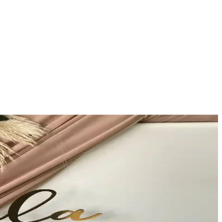
leksi İsimlik, iç mekanlarda
rünüm sunar.
 ihtiyaçlara uygun seçim yapmanız için detaylar ve kullanıcı
ar, unutulmaz anlar için ideal seçim.