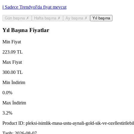
ℹ️ Sadece Trendyol'da fiyat mevcut
Gün başına
✗
Hafta başına
✗
Ay başına
✗
Yıl başına
Yıl Başına Fiyatlar
Min Fiyat
223.09
TL
Max Fiyat
300.00
TL
Min İndirim
0.0
%
Max İndirim
3.2
%
Product ID:
pleksi-isimlik-masa-ustu-aynali-gold-sik-ve-ozellestirilebi
Tarih:
2026-08-07