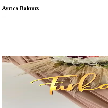
Ayrıca Bakınız
2025'te RetroLazer Pleksi İsimliklerle Mekanlarınızd
RetroLazer Pleksi İsimlikler, estetik ve fonksiyonelliği buluşturuyor
RetroLazer 35x20 Cm Masaüstü Pleksi İsimlik Modern
RetroLazer 35x20 cm pleksi isimlik, şık tasarımı ve dayanıklı malzemes
Mitra Dekor ve YENİ HEDİYELİK DÜNYAM Pleksi İsi
İki popüler pleksi isimlik ürününü karşılaştırıyoruz: Mitra Dekor v
yorumlarıyla analiz edildi.
Genel Markalar Esse Tasarım Masaüstü Pleksi İsimlik
Yüksek kaliteli pleksi malzemeden üretilen, kişiye özel tasarımlı masa i
Pleksi İsimlikler Karşılaştırması: Şıklık ve İşlevselli