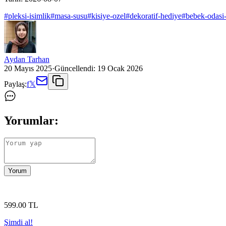
#
pleksi-isimlik
#
masa-susu
#
kisiye-ozel
#
dekoratif-hediye
#
bebek-odasi
Aydan Tarhan
20 Mayıs 2025
·
Güncellendi:
19 Ocak 2026
Paylaş:
f
𝕏
Yorumlar:
Yorum
599
.00
TL
Şimdi al!