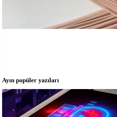
İki pleksi isimlik modeli arasındaki farklar, özellikler ve kullanıcı y
RetroLazer Pleksi İsimlikleri Modern ve Dayanıklı D
RetroLazer Pleksi İsimlikler, estetik ve dayanıklılığıyla iç mekanlard
Estölye Pleksi Başak Model Söz Nişan Masa Üstü İsimli
Estölye'nin pleksi başak modeli isimlikleri, özelleştirilebilir tasarım
RetroLazer İsimlikleri: Nişan ve Düğün Dekorasyon
RetroLazer'in kişiye özel ve şeffaf pleksi isimlikleri, şık tasarımı ve k
Ayın popüler yazıları