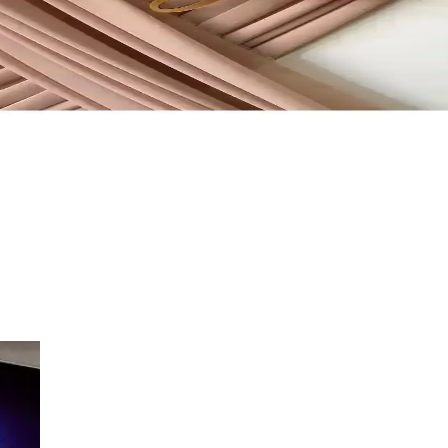
orumlarıyla ihtiyaçlarınıza en uygun seçimi yapmanızı sağlayan kapsamlı k
ekoratif Çözümler
a kişiselleştirme ve modern dekorasyonun vazgeçilmezleri arasında yer alı
kleri Özelleştirilebilir ve Şık Tasarım
ı ve şık detaylarıyla masa dekorasyonunuza zarafet katıyor. Düğün ve nişa
unda Modern ve Şık Seçenekler
aliteli malzemeleriyle özel günlerinize değer katıyor.