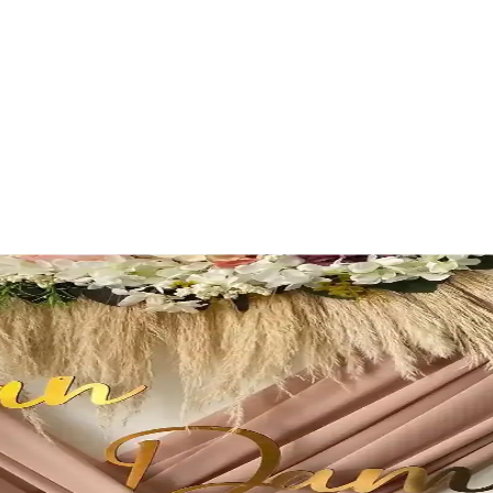
a Devrim Yaratın
. Mekanınıza şıklık katmak için hemen keşfedin! synopsis":"RetroLazer P
 ve Şık Tasarım Özellikleriyle
iyle ofis ve etkinliklerde öne çıkar, kolay temizlenir ve estetik bir gö
mlikleri Karşılaştırması
e YENİ HEDİYELİK DÜNYAM. Her ikisi de şık tasarımlarıyla öne çıkıyor,
leri Düğün ve Özel Organizasyonlar İçin
simlikleri ile organizasyonlara şıklık katın. Dayanıklı ve estetik detayl
k Arasında Tercih Rehberi