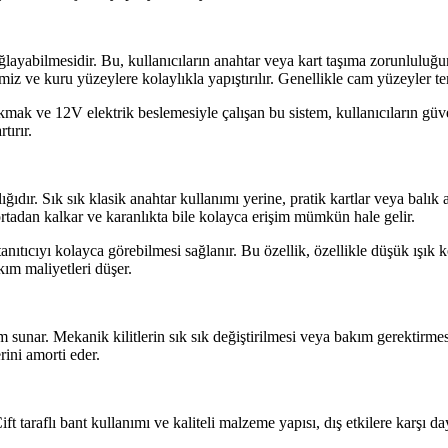
 sağlayabilmesidir. Bu, kullanıcıların anahtar veya kart taşıma zorunluluğ
temiz ve kuru yüzeylere kolaylıkla yapıştırılır. Genellikle cam yüzeyler t
mak ve 12V elektrik beslemesiyle çalışan bu sistem, kullanıcıların güvenl
tırır.
ıdır. Sık sık klasik anahtar kullanımı yerine, pratik kartlar veya balık an
ortadan kalkar ve karanlıkta bile kolayca erişim mümkün hale gelir.
nıtıcıyı kolayca görebilmesi sağlanır. Bu özellik, özellikle düşük ışık k
kım maliyetleri düşer.
sunar. Mekanik kilitlerin sık sık değiştirilmesi veya bakım gerektirmesi 
ini amorti eder.
t taraflı bant kullanımı ve kaliteli malzeme yapısı, dış etkilere karşı daya