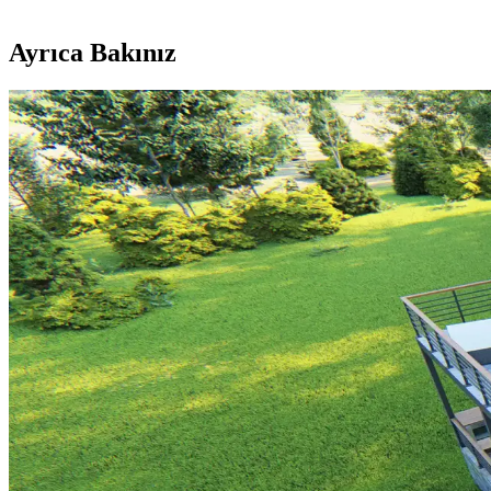
Ayrıca Bakınız
Şömine Rafı Dekorasyonunda Bitki ve Mum Kullanımı
Şömine rafı dekorasyonunda bitkiler doğal canlılık katarken, mumlar sı
Mutfak Dekorasyonunda Aydınlatma, Renk ve Düzenle
Mutfak dekorasyonunda aydınlatma, renk uyumu ve düzenleme teknikleriy
Balkon ve Teras Alanlarında İşlevsel ve Yaratıcı Kull
Balkon ve teraslarda barbeküden bitkilendirmeye, depolamadan eğlence 
Merdiven Boşluğunda Ayna Konumlandırma: Estetik 
Merdiven boşluğunda ayna konumlandırması mimari yapı, ışık, güvenlik
Küçük Halıların Kaymasını Önleme Yöntemleri ve 