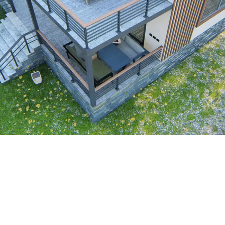
 bantlar ve silikon bazlı malzemeler gibi çözümler inceleniyor. Zemine 
mleriyle Estetik ve Fonksiyonellik
e estetik bir atmosfer oluştururken, perde seçimi ve düzenlemesi yangın 
Güvenlik Endişeleri ve Farkları
 LED ışıkların ise düşük voltaj ve dayanıklılığı sayesinde tercih edilmes
ullanımı ve Tasarım Önerileri
ile bitkilerden depolamaya, sanat eserlerinden evcil hayvan alanlarına k