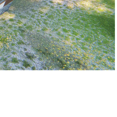
zarar vermeden doğru ürün seçimi ve uygulama önemlidir.
riskini azaltmak için önemlidir.
i kiracılar ve ev sahipleri arasında sıkça görülen bir durumdur.
adar çeşitli şekillerde değerlendirilebilir.