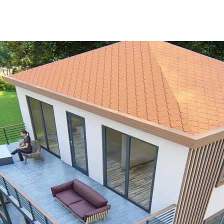
: Estetik ve Fonksiyonel Yaklaşımlar
caklık ve ışık efekti sağlar. Doğru bitki seçimi ve güvenli mum kullanım
 Pratik İyileştirme Yöntemleri
le koyu renkli dolaplar ve siyah buzdolabı gibi unsurlar uyumlu hale ge
anım Önerileri
alanlarına kadar işlevsel ve estetik düzenlemelerle alanınızı çok yönlü 
ve Fonksiyonel Dengeyi Sağlama Yöntemleri
 ve estetik unsurların dengelenmesini gerektirir. Ortaya çıkan görüşl
Uygun Çözümler