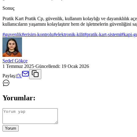
Sonuç
Pratik Kart Pratik Cp, güvenlik, kullanım kolaylığı ve dayanıklılık a
kullanıcıların yaşamını kolaylaştırır hem de işletmelerin güvenliğini 
#
guvenlik
#
erisim-kontrolu
#
elektronik-kilit
#
pratik-kart-sistemi
#
kapi-g
Sedef Gökçe
1 Temmuz 2025
·
Güncellendi:
19 Ocak 2026
Paylaş:
f
𝕏
Yorumlar:
Yorum