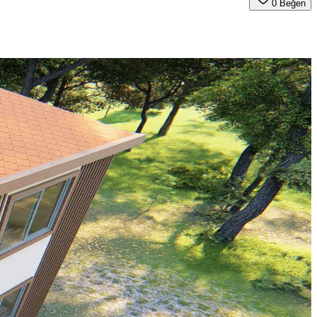
0
Beğen
ı estetik ve fonksiyonel bir ortam yaratır.
tirilir. Bitkiler ve aksesuarlar atmosferi canlandırır.
kullanabilirsiniz.
er, aynanın ortada ve uygun boyutta olmasının önemini vurgular.