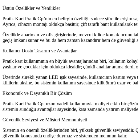
Üstün Özellikler ve Yenilikler
Pratik Kart Pratik Cp’nin en belirgin özelliği, sadece şifre ile erişim
Ayrıca, cihazın montajı oldukça basittir; çift taraflı bant kullanılarak 
Özellikle apartman ve ofis girişlerinde, mevcut kilide kontak ucunu tak
geçiş imkanı sunar ve bu da hem zaman kazandırır hem de güvenliği ar
Kullanıcı Dostu Tasarım ve Avantajlar
Pratik kart kullanımının en büyük avantajlarından biri, kullanım kolaylığ
yaşlılar ve çocuklar için oldukça idealdir; çünkü anahtar arama derdi 
Üzerinde sürekli yanan LED ışık sayesinde, kullanıcının kartını veya ta
kilitlerin aksine, bu sistemin kullanımı sayesinde kilit ömrü uzar ve ba
Ekonomik ve Dayanıklı Bir Çözüm
Pratik Kart Pratik Cp, uzun vadeli kullanımıyla maliyet etkin bir çözüm 
sistemin sunduğu avantajlar sayesinde, kısa zamanda yatırım maliyetler
Güvenlik Seviyesi ve Müşteri Memnuniyeti
Sistemin en önemli özelliklerinden biri, yüksek güvenlik seviyesidir. Çif
güvenlik konusunda endişe duymaz ve sistemden memnun kalır.