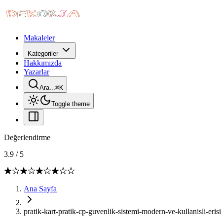
Makaleler
Kategoriler
Hakkımızda
Yazarlar
Ara...
⌘
K
Toggle theme
Değerlendirme
3.9
/
5
Ana Sayfa
pratik-kart-pratik-cp-guvenlik-sistemi-modern-ve-kullanisli-er