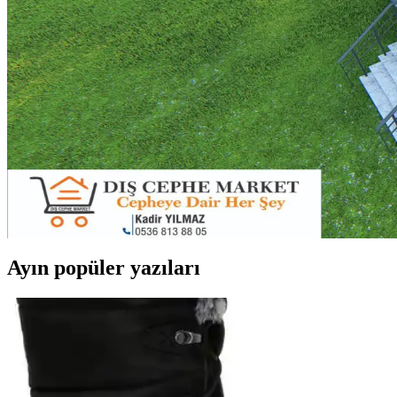
Küçük halıların kaymasını önlemek için kaymaz altlıklar, çift taraflı
Banyo Dekorasyonunda Yeşil Tonları ve Güvenlik Önle
Banyo dekorasyonunda yeşil tonlar, altın detaylar ve çiçek desenleriyl
Neon ve LED Işıklar: Kiracıların ve Ev Sahiplerinin 
Neon ışıkların yüksek voltaj ve toksik riskleri nedeniyle yasaklanması,
Merdiven Üstündeki Geniş Düz Yüzeyin Fonksiyonel K
Merdiven üstündeki geniş yüzeyler, güvenlik önlemleri ve doğru tasarım 
Ayın popüler yazıları