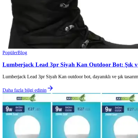
Popüler
Blog
Lumberjack Lead 3pr Siyah Kan Outdoor Bot: Şık v
Lumberjack Lead 3pr Siyah Kan outdoor bot, dayanıklı ve şık tasarımıy
Daha fazla bilgi edinin