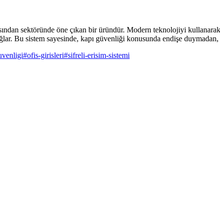
çısından sektöründe öne çıkan bir üründür. Modern teknolojiyi kullanar
sağlar. Bu sistem sayesinde, kapı güvenliği konusunda endişe duymadan, r
uvenligi
#
ofis-girisleri
#
sifreli-erisim-sistemi