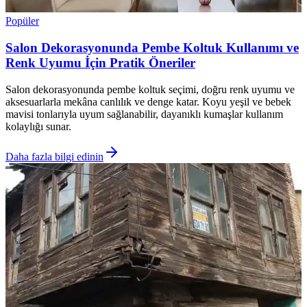
Popüler
Salon Dekorasyonunda Pembe Koltuk Kullanımı ve
Renk Uyumu İçin Pratik Öneriler
Salon dekorasyonunda pembe koltuk seçimi, doğru renk uyumu ve
aksesuarlarla mekâna canlılık ve denge katar. Koyu yeşil ve bebek
mavisi tonlarıyla uyum sağlanabilir, dayanıklı kumaşlar kullanım
kolaylığı sunar.
Daha fazla bilgi edinin