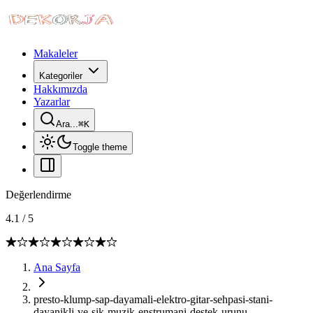
Makaleler
Kategoriler
Hakkımızda
Yazarlar
Ara...
⌘
K
Toggle theme
Değerlendirme
4.1
/
5
Ana Sayfa
presto-klump-sap-dayamali-elektro-gitar-sehpasi-stani-
dayanikli-ve-sik-muzik-enstrumani-destek-urunu