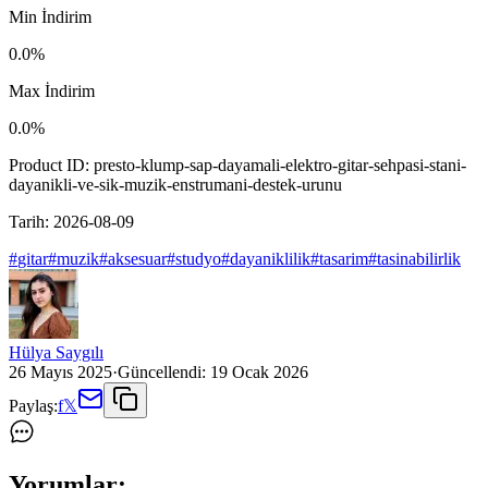
Min İndirim
0.0
%
Max İndirim
0.0
%
Product ID:
presto-klump-sap-dayamali-elektro-gitar-sehpasi-stani-
dayanikli-ve-sik-muzik-enstrumani-destek-urunu
Tarih:
2026-08-09
#
gitar
#
muzik
#
aksesuar
#
studyo
#
dayaniklilik
#
tasarim
#
tasinabilirlik
Hülya Saygılı
26 Mayıs 2025
·
Güncellendi:
19 Ocak 2026
Paylaş:
f
𝕏
Yorumlar: