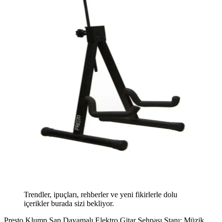
Trendler, ipuçları, rehberler ve yeni fikirlerle dolu
içerikler burada sizi bekliyor.
Presto Klump Sap Dayamalı Elektro Gitar Sehpası Stanı: Müzik