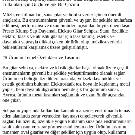
Tutkunları İçin Güçlü ve Şık Bir Çözüm
Müzik enstrümanları, sanatçılar ve hobi severler için en önemli
araçlardır. Bu enstrümanların güvenli ve uygun bir şekilde muhafaza
edilmesi, performansı ve uzun ömürleri açısından büyük önem taşır.
Presto Klump Sap Dayamalı Elektro Gitar Sehpası Stanı, özellikle
elektro, klasik ve akustik gitarlar için tasarlanmış, estetik ve
dayanıklı yapısıyla dikkat çeken bir ürün olup, müzikseverlerin
beklentilerini karşılamak üzere geliştirilmiştir.
## Ürünün Temel Özellikleri ve Tasarımı
Bu gitar sehpası, elektro ve klasik gitarlar başta olmak üzere çeşitli
enstrümanların güvenli bir şekilde yerleştirilmesine olanak sağlar.
Ürünün en belirgin özellikleri arasında, yüksek dayanıklılık ve
estetik görünüm bulunur. Elektrostatik toz boya ile kaplanmış metal
yapısı, hem dayanıklılığı artırır hem de şık bir görünüm sunar.
Ayrıca, ürünün metal kısımları sağlamlık ve uzun ömür açısından
öne çıkar.
Sehpanın yapısında kullanılan kauçuk malzeme, enstrümanla temas
eden alanlarda zarar vermeden, kaymayı engelleyerek güvenlik
sağlar. Bu özellik, özellikle yoğun kullanım sırasında enstrümanların
sabit kalmasını ve zarar görmemesini temin eder. Ürünün tasarımı,
tamamen oval gitarlar ve diğer şekiller için uygun olup, kullanımı