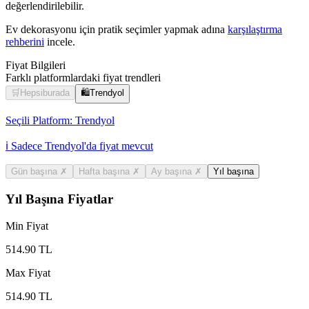
değerlendirilebilir.
Ev dekorasyonu için pratik seçimler yapmak adına
karşılaştırma
rehberini
incele.
Fiyat Bilgileri
Farklı platformlardaki fiyat trendleri
🛒
Hepsiburada
🛍️
Trendyol
Seçili Platform:
Trendyol
ℹ️ Sadece Trendyol'da fiyat mevcut
Gün başına
✗
Hafta başına
✗
Ay başına
✗
Yıl başına
Yıl Başına Fiyatlar
Min Fiyat
514.90
TL
Max Fiyat
514.90
TL