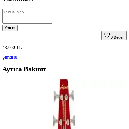
Yorum
0
Beğen
437
.00
TL
Şimdi al!
Ayrıca Bakınız
Furia Cg-3902bk ve Midex Cg-270bk Klasik Gitar
Karşılaştırması ve Özellikleri
Furia Cg-3902bk ve Midex Cg-270bk modellerinin detaylı
karşılaştırmasıyla, malzeme, ses kalitesi ve kullanıcı yorumlarını
inceleyerek en uygun seçimi yapın.
Midex MGA-25BKBT-HD Çok Fonksiyonlu