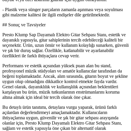
- Plastik veya sünger parçaların zamanla aşınması veya soyulması
gibi malzeme kalitesi ile ilgili endişeler dile getirilmektedir.
## Sonuç ve Tavsiyeler
Presto Klump Sap Dayamalı Elektro Gitar Sehpası Stanı, estetik ve
dayanıklı yapısıyla, gitar sahiplerinin tercih edebileceği kaliteli bir
seçenektir. Ürün, uzun ömür ve kullanım kolaylığı sunarken, güvenli
ve şık bir duruş sağlar. Özellikle, katlanabilir ve ayarlanabilir
özellikleri ile farklı ihtiyaçlara cevap verir.
Performans ve estetik açısından yüksek puan alan bu stand,
profesyonel müzik stüdyoları ve amatör kullanıcılar tarafından da
beğeni toplamaktadır. Ancak, alım sırasında, gitarın boyut ve şekline
uygun olup olmadığını dikkatlice kontrol etmekte fayda vardır.
Genel olarak, dayanıklılık ve kullanışlılık açısından beklentileri
karşılayan bu ürün, müzik tutkunlarının enstrümanlarını koruma
altına almak için ideal bir tercih olarak öne çıkar.
Bu detaylı ürün tanıtımı, detaylara vurgu yaparak, ürünü farklı
açılardan değerlendirmeyi amaçlamaktadır. Kullanıcıların
ihtiyaçlarına uygun, güvenilir ve şık bir gitar sehpası arayışında
olanlar için, Presto Klump Dayamalı Elektro Gitar Sehpası Stanı,
sağlam ve estetik yapısıyla öne çıkan bir alternatif olarak