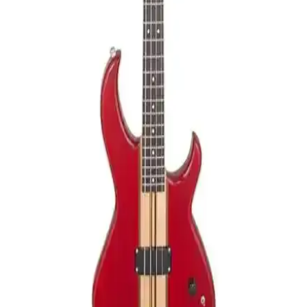
Midex MGA-25BK-HD ve MGA-35BK-FP Gitar
Amfisi Karşılaştırması ve Özellikleri
İki popüler Midex gitar amfisi olan MGA-25BK-HD ve MGA-
35BK-FP'nin detaylı özellikleri ve kullanıcı yorumlarıyla
karşılaştırılması. Hangi modelin ihtiyaçlarınıza uygun olduğunu
keşfedin.
Rosa RU002-YW Sarı Soprano Ukulele: Doğal
Ahşap Malzeme ve Yüksek Ses Kalitesi
Doğal ahşap malzeme ve şık tasarımıyla Rosa RU002-YW sarı
ukulele, hem başlangıç hem de deneyimli müzisyenler için ideal,
sıcak tonlar ve dayanıklı yapısıyla öne çıkar.
Üçlü Gitar Standı Seçenekleri ve Dekoratif Kullanım
İpuçları
Üçlü gitar standları, enstrümanları koruma ve odanızı şık gösterme
imkanı sunar. Farklı modeller ve malzemelerle hem fonksiyonel hem
de estetik çözümler sağlar.
Aria Pro II SB700PR Bas Gitar: Yüksek Kaliteli