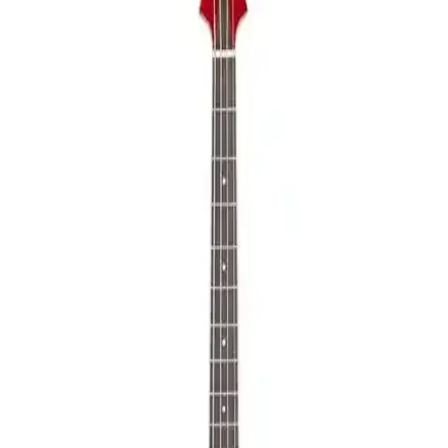
Taşınabilir Elektro Gitar Amfisi Özellikleri ve
Kullanım Avantajları
Midex MGA-25BKBT-HD, hafif ve çok fonksiyonlu tasarımıyla
sahne ve pratik kullanımlar için ideal, Bluetooth ve USB desteğiyle
çok yönlü kullanım sağlar.
Midex UKX-901YL ve Rosa RU002-BK Ukulele
Modellerinin Detaylı Karşılaştırması
Midex UKX-901YL ve Rosa RU002-BK ukuleleri detaylı
karşılaştırıyoruz. Her iki modelin özellikleri, kullanıcı yorumları ve
avantajlarıyla, ihtiyacınıza en uygun ukuleleyi seçmenize yardımcı
oluyoruz.
Midex MGA-35BK-PAK Elektro Gitar Amfisi Seti:
Çok Fonksiyonlu ve Uygun Fiyatlı Performans
Midex MGA-35BK-PAK, başlangıç ve orta seviye gitaristler için
tasarlanmış, 35 watt güçlü ve çok fonksiyonlu bir elektro gitar amfisi
setidir. Set içinde mikrofon, kulaklık ve aksesuarlar bulunur,
kullanımı kolaydır ve 24 ay garantilidir.