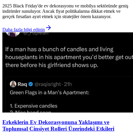
2025 Black Friday'de ev dekorasyonu ve mobilya sektöründe geniş
indirimler sunuluyor. Ancak fiyat politikalarına dikkat etmek ve
gerçek fırsatları ayırt etmek için stratejiler önem kazanıyor.
Daha fazla bilgi edinin
Erkeklerin Ev Dekorasyonuna Yaklaşımı ve
Toplumsal Cinsiyet Rolleri Üzerindeki Etkileri