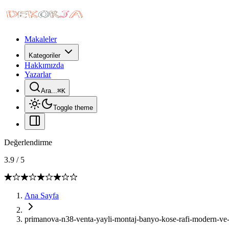
Makaleler
Kategoriler
Hakkımızda
Yazarlar
Ara...
⌘
K
Toggle theme
Değerlendirme
3.9
/
5
Ana Sayfa
primanova-n38-venta-yayli-montaj-banyo-kose-rafi-modern-ve-