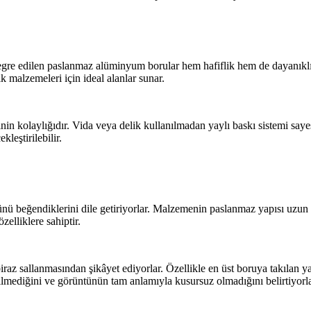
tegre edilen paslanmaz alüminyum borular hem hafiflik hem de dayanıklıl
k malzemeleri için ideal alanlar sunar.
cinin kolaylığıdır. Vida veya delik kullanılmadan yaylı baskı sistemi say
eştirilebilir.
nü beğendiklerini dile getiriyorlar. Malzemenin paslanmaz yapısı uzun 
zelliklere sahiptir.
biraz sallanmasından şikâyet ediyorlar. Özellikle en üst boruya takılan 
silmediğini ve görüntünün tam anlamıyla kusursuz olmadığını belirtiyorlar