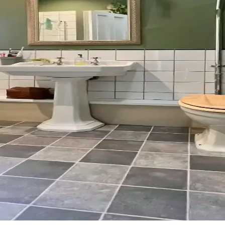
un aydınlatma ile hem fonksiyonel hem de estetik hale getirilebilir. Do
e Pratik İpuçları
lidir. Beyaz, siyah ve toprak tonları farklı avantajlar sunar. Doğru ba
mleriyle Estetik ve Fonksiyonellik
e estetik bir atmosfer oluştururken, perde seçimi ve düzenlemesi yangın 
umu: Modern ve Doğal Yaklaşımlar
ni belirler. Mavi-gri, yeşil ve nötr tonlar rahatlatıcı ve doğal bir o
 Tasarım ve Maliyet Analizi
duvar kağıdı ve uygun malzeme seçimiyle estetik ve işlevselliği artırdı.
in ve Fayans Seçiminde Dikkat Edilmesi Gerekenler
klılık, estetik ve ev sahibi onayı ön plandadır. Bu rehber, pratik ve uy