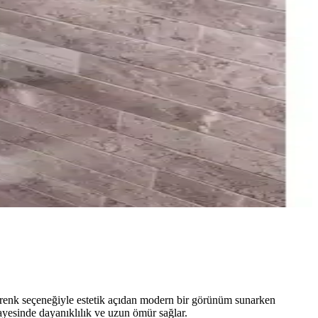
 renk seçeneğiyle estetik açıdan modern bir görünüm sunarken
ayesinde dayanıklılık ve uzun ömür sağlar.