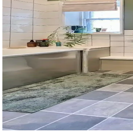
Tuvaletin üst kısmı, depolama dolapları, raflar, sanat eserleri ve uyg
Banyo Dekorasyonunda Havlu Renk Seçimi: Estetik v
Havlu renk seçimi, banyo dekorasyonunun uyumu ve pratikliği için önem
Banyo Dekorasyonunda Yeşil Tonları ve Güvenlik Önle
Banyo dekorasyonunda yeşil tonlar, altın detaylar ve çiçek desenleriyl
Banyo Duvar Boyası Seçiminde Renk ve Donanım Uy
Banyo duvar boyası seçimi, renk ve donanım uyumuyla mekanın atmosferi
Küçük Yarım Banyoda Ekonomik ve Estetik Yenileme:
30 yıl sonra küçük bir yarım banyoda yapılan yenileme, mantar desenli 
Kiralık Banyoda Dekorasyon ve Yenileme: Boya, Zem
Kiralık banyolarda boya, fayans ve zemin yenileme süreçlerinde dayanı