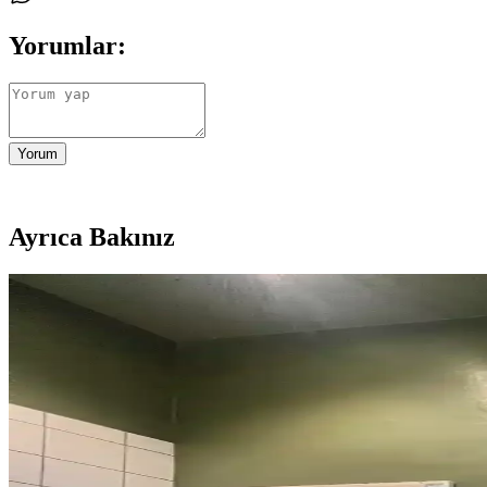
Yorumlar:
Yorum
Ayrıca Bakınız
1960'lar Banyosunu Modernize Etmek İçin Renk, Mal
1960'lar banyolarını modernleştirmek için renk dengesi, mikroçimento du
1970'ler Banyosunu 1000 Dolar Altında Yenilemek İçi
1970'lerden kalma banyoları 1000 dolar altı bütçeyle yenilemek için 
Tuvaletin Üstü İçin Fonksiyonel ve Estetik Dekoras