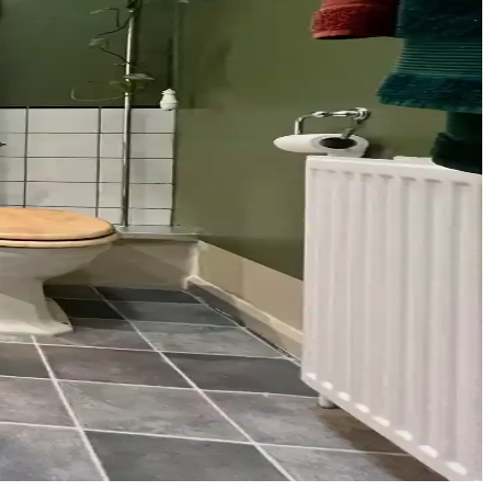
ğru malzeme ve renk seçimi mekanın atmosferini dengeler.
kım ve uyumla estetik ve fonksiyonel sonuçlar elde edilir.
riskini azaltmak için önemlidir.
rtam sağlar. Siyah donanımlar mekan bütünlüğünü güçlendirir.
 Maliyetler ve detaylar analiz edildi.
umlu dekorasyon önerileri sunar.