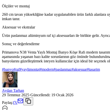
Ölçüler ve montaj
260 cm tavan yüksekliğine kadar uygulanabilen ürün farklı alanlara uyu
imkan tanır.
Aksesuar ve ekstralar
Ürün paslanmaz alüminyum raf içi aksesuarları ile birlikte gelir. Ayrıca 
Sonuç ve değerlendirme
Primanova N38 Venta Yaylı Montaj Banyo Köşe Rafı modern tasarımı ve 
aşamasında yaşanan bazı kalite sorunlarının göz önünde bulundurulması
banyolarını güzelleştirmek isteyen kullanıcılar için ideal bir seçenek 
#
banyo
#
raf
#
yaylimontaj
#
modern
#
paslanmaz
#
aksesuar
#
tasarim
Aydan Tarhan
29 Temmuz 2025
·
Güncellendi:
19 Ocak 2026
Paylaş:
f
𝕏