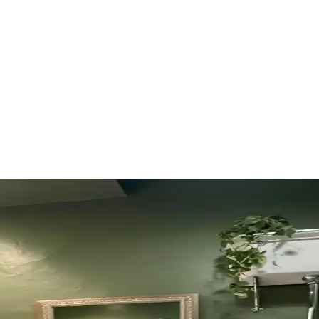
zeme ve Tasarım Önerileri
varlar, şeffaf duş perdeleri ve pirinç donanımlar kullanılarak ferah ve e
n Yüksek Getirili Güncellemeler
duvar boyası, aydınlatma, ayna ve fayans boyama gibi düşük maliyetli am
yon ve Depolama Çözümleri