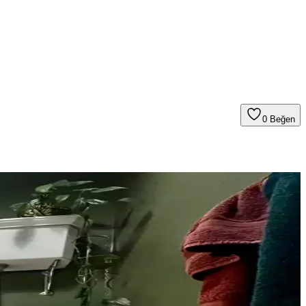
0
Beğen
stetik bir ortam yaratılabilir.
a etkili yöntemler sunuluyor. Retro estetik korunuyor.