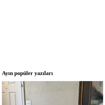
Amentes 100'lü Muffin ve Cupcake Kağıdı Seti
Estetik ve Dayanıklı Tasarım
Amentes'in 100'lü muffin ve cupcake kağıdı seti, dayanıklı yapısı ve
renkli tasarımıyla pişirme ve sunumlarınızı şıklıkla tamamlar, hijyen
ve kullanım kolaylığı sağlar.
ELGALA Muffin ve Cupcake Kek Kalıbı: Dayanıklı
ve Pratik Pişirme Çözümü
ELGALA muffin ve cupcake kalıbı, dayanıklı yapısı ve hijyen
standartlarıyla fırınlama ve sunumlarınız için ideal, tekrar
kullanılabilir ve ekonomik pişirme çözümüdür.
Ayın popüler yazıları