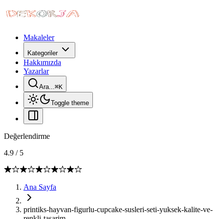
Makaleler
Kategoriler
Hakkımızda
Yazarlar
Ara...
⌘
K
Toggle theme
Değerlendirme
4.9
/
5
Ana Sayfa
printiks-hayvan-figurlu-cupcake-susleri-seti-yuksek-kalite-ve-
renkli-tasarim