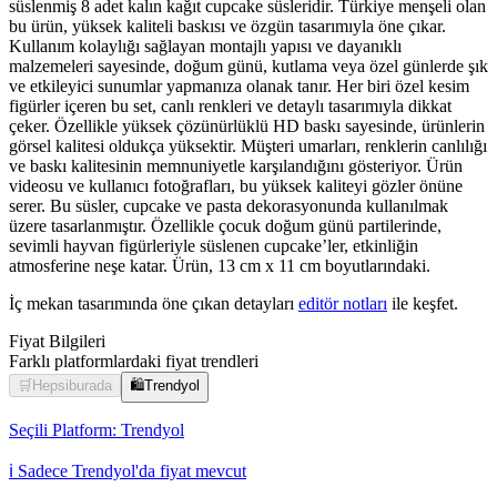
süslenmiş 8 adet kalın kağıt cupcake süsleridir. Türkiye menşeli olan
bu ürün, yüksek kaliteli baskısı ve özgün tasarımıyla öne çıkar.
Kullanım kolaylığı sağlayan montajlı yapısı ve dayanıklı
malzemeleri sayesinde, doğum günü, kutlama veya özel günlerde şık
ve etkileyici sunumlar yapmanıza olanak tanır. Her biri özel kesim
figürler içeren bu set, canlı renkleri ve detaylı tasarımıyla dikkat
çeker. Özellikle yüksek çözünürlüklü HD baskı sayesinde, ürünlerin
görsel kalitesi oldukça yüksektir. Müşteri umarları, renklerin canlılığı
ve baskı kalitesinin memnuniyetle karşılandığını gösteriyor. Ürün
videosu ve kullanıcı fotoğrafları, bu yüksek kaliteyi gözler önüne
serer. Bu süsler, cupcake ve pasta dekorasyonunda kullanılmak
üzere tasarlanmıştır. Özellikle çocuk doğum günü partilerinde,
sevimli hayvan figürleriyle süslenen cupcake’ler, etkinliğin
atmosferine neşe katar. Ürün, 13 cm x 11 cm boyutlarındaki.
İç mekan tasarımında öne çıkan detayları
editör notları
ile keşfet.
Fiyat Bilgileri
Farklı platformlardaki fiyat trendleri
🛒
Hepsiburada
🛍️
Trendyol
Seçili Platform:
Trendyol
ℹ️ Sadece Trendyol'da fiyat mevcut