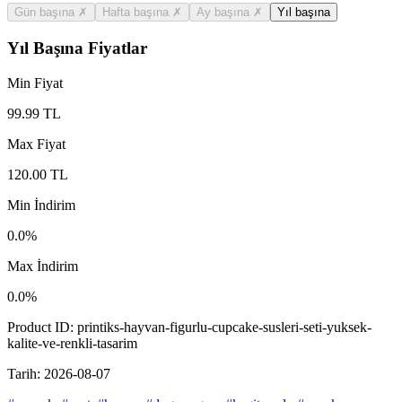
Gün başına
✗
Hafta başına
✗
Ay başına
✗
Yıl başına
Yıl Başına Fiyatlar
Min Fiyat
99.99
TL
Max Fiyat
120.00
TL
Min İndirim
0.0
%
Max İndirim
0.0
%
Product ID:
printiks-hayvan-figurlu-cupcake-susleri-seti-yuksek-
kalite-ve-renkli-tasarim
Tarih:
2026-08-07