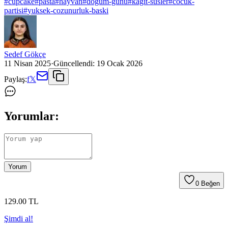
#
cupcake
#
pasta
#
hayvan
#
dogum-gunu
#
kagit-susler
#
cocuk-
partisi
#
yuksek-cozunurluk-baski
Sedef Gökçe
11 Nisan 2025
·
Güncellendi:
19 Ocak 2026
Paylaş:
f
𝕏
Yorumlar:
Yorum
0
Beğen
129
.00
TL
Şimdi al!