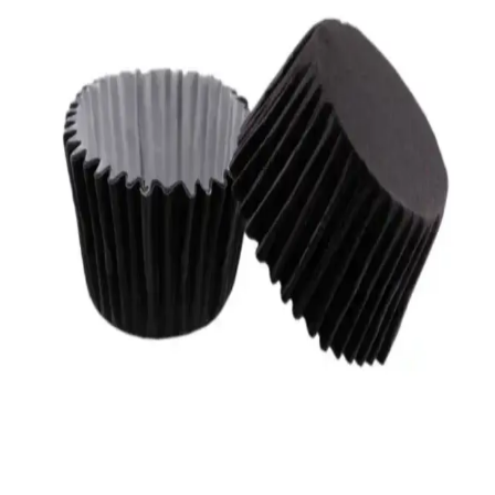
ve kolay temizlenebilir özellikleriyle büyük partilerde de ideal bir
seçim.
Yenigeldi 200 Adet Renkli Muffin ve Cupcake
Kalıpları - Dayanıklı ve Çok Yönlü Mutfağınız İçin
Yenigeldi'nin 200 adet renkli muffin ve cupcake kalıpları, yüksek
kalite malzemeleri ve şık tasarımıyla mutfakta yaratıcılığı teşvik eder,
güvenli ve dayanıklıdır.
Laranya Safari Temalı Kek Kalıbı ve Kapsülleri Seti
Çocuk Partileri ve Doğa Teması Etkinlikler İçin
Laranya'nın renkli ve dayanıklı safari temalı kek kalıbı seti, çocuk
partileri ve doğa etkinlikleri için ideal, pratik kullanımlı ve hijyenik
kek yapımını sağlar.
QesQin 200 Adet Muffin Kek Kalıbı ve Cupcake
Kağıdı Seti Pratik ve Estetik Mutfak Çözümü
Yüksek kaliteli, çok renkli ve çevre dostu malzemeden üretilmiş 200
adet muffin ve cupcake kalıbı seti, pratik kullanım ve kolay temizlik
sağlar, etkinliklerde şık sunumlar yapmanıza olanak tanır.