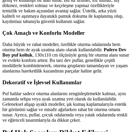
geniş ve kullanışlı bir alan sunar. Bu tür ürünler, toz tutmaz, tüy
dökmez, renkleri solmaz ve keçeleşme yapmaz özellikleriyle
temizlik ve bakım açısından avantaj sağlar. Üstelik, arka yüzü
kaliteli ve aşınmaya dayanıklı pamuk dokuma ile kaplanmış olup,
kaydırmaz tabanıyla güvenli kullanım sağlar.
Çok Amaçlı ve Konforlu Modeller
Daha büyük ve rahat modeller, özellikle oturma odalarında hem
oturma hem de ayak uzatma alanı olarak kullanılabilir.
Pufero Dev
Boy puf koltuk
, 130x110 cm ölçüsüyle geniş bir oturma alanı sunar
ve evdeki konforu artırır. Bu tarz dev puflar, genellikle çeşitli
modüllerle kombinlenerek, oturma gruplarını tamamlayan ve yaşam
alanlarına hareketlilik kazandıran parçalar haline gelir.
Dekoratif ve İşlevsel Kullanımlar
Puf halılar sadece oturma alanlarını zenginleştirmekle kalmaz, aynı
zamanda sehpa veya ayak uzatma yeri olarak da kullanılabilir.
Geleneksel ahşap ayaklı modeller, şık kumaş kaplamalarıyla estetik
bir görünüm sağlar ve misafir ağırlarken rahat bir oturma ortamı
sunar. Ayrıca, puflar, çocuk odalarında veya yatak odalarında renkli
ve eğlenceli tasarımlarıyla da dikkat çeker.