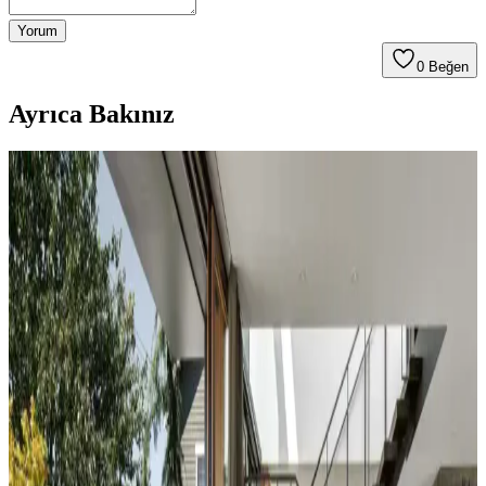
Yorum
0
Beğen
Ayrıca Bakınız
Koltuk ve Aksesuar Sandalyelerde Renk Uyumu ve
Dekorasyonda Görsel Denge Sağlama Yöntemleri
Koltuk ve aksesuar sandalyelerde renk uyumsuzluğu görsel rekabete
yol açabilir. Halı, perde, yastık ve mobilya yerleşimi ile renkler
dengelenerek mekanın estetik bütünlüğü sağlanır.
Duvar Rengiyle Uyumlu Perde Seçimi: Yeşil,
Turuncu ve Kahverenginin Mekâna Etkisi
Duvar rengine uyumlu perde seçimi, mekânın atmosferini belirler.
Yeşil tonlar doğal sakinlik sunarken, turuncu ve kahverengi sıcaklık
katar. Kalın keten ve karartma perdeler ışık kontrolünde avantaj
sağlar.