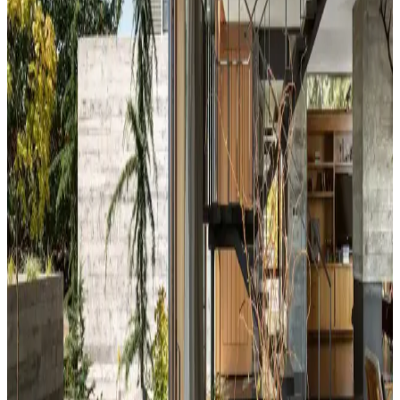
Yatak Odası Duvar Rengi Seçiminde Işık ve
Tonların Önemi ve Etkileri
Yatak odası duvar renginin seçimi, ışık koşulları, zemin ve pencere
yerleşimi gibi faktörlerle uyumlu olmalıdır. Sıcak-soğuk kahverengi
ve yeşil tonları farklı atmosferler yaratır. Renk örnekleri farklı ışık
koşullarında test edilmelidir.
Kahvaltı Köşeleri İçin Sandalye Seçenekleri ve
Dekorasyon İpuçları
Kahvaltı köşelerinde ahşap ve sentetik deri sandalyeler, dayanıklılık
ve temizlik kolaylığı sunar. Minder ve özel tasarım halılarla konfor
ve estetik dengelenir, mekanın atmosferi güçlenir.
Perde Rengine Uyumlu Nevresim Seçimi: Renk ve
Desenlerle Dekorasyonda Denge Sağlama
Perde ve nevresim uyumu, krem ve magnolia tonlarındaki odalarda
mekanın estetiğini artırır. Kırmızı, kahverengi ve turuncu tonlarıyla
uyumlu renk ve desen önerileri sunulmaktadır.
Ev Dekorasyonunda Denge ve Fonksiyonellik: Renk