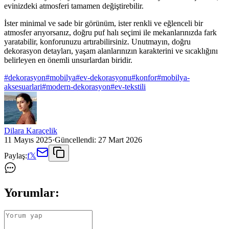
evinizdeki atmosferi tamamen değiştirebilir.
İster minimal ve sade bir görünüm, ister renkli ve eğlenceli bir
atmosfer arıyorsanız, doğru puf halı seçimi ile mekanlarınızda fark
yaratabilir, konforunuzu artırabilirsiniz. Unutmayın, doğru
dekorasyon detayları, yaşam alanlarınızın karakterini ve sıcaklığını
belirleyen en önemli unsurlardan biridir.
#
dekorasyon
#
mobilya
#
ev-dekorasyonu
#
konfor
#
mobilya-
aksesuarlari
#
modern-dekorasyon
#
ev-tekstili
Dilara Karaçelik
11 Mayıs 2025
·
Güncellendi:
27 Mart 2026
Paylaş:
f
𝕏
Yorumlar: