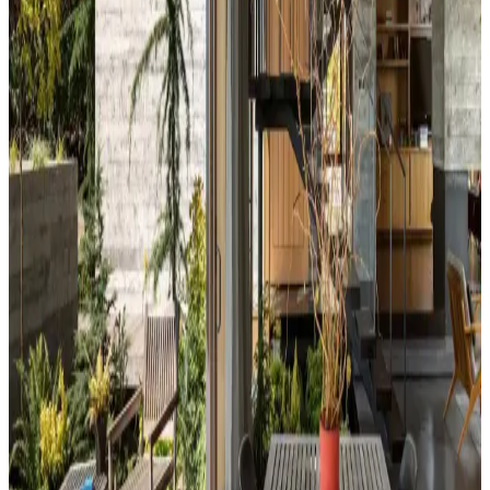
Kahvaltı Köşeleri İçin Sandalye Seçenekleri ve
Dekorasyon İpuçları
Kahvaltı köşelerinde ahşap ve sentetik deri sandalyeler, dayanıklılık
ve temizlik kolaylığı sunar. Minder ve özel tasarım halılarla konfor
ve estetik dengelenir, mekanın atmosferi güçlenir.
Perde Rengine Uyumlu Nevresim Seçimi: Renk ve
Desenlerle Dekorasyonda Denge Sağlama
Perde ve nevresim uyumu, krem ve magnolia tonlarındaki odalarda
mekanın estetiğini artırır. Kırmızı, kahverengi ve turuncu tonlarıyla
uyumlu renk ve desen önerileri sunulmaktadır.
Ev Dekorasyonunda Denge ve Fonksiyonellik: Renk
Uyumu, Mobilya Yerleşimi ve Estetik İncelemesi
Reddit tartışması üzerinden ev dekorasyonunda renk uyumu,
mobilya yerleşimi ve aksesuar dengesi gibi unsurların yaşam
alanlarının estetik ve fonksiyonelliğini nasıl etkilediği inceleniyor.
Hermes Dekor Ürünleri İncelemesi: Ella'dan
Alışveriş ve Ürün Kalitesi Değerlendirmesi