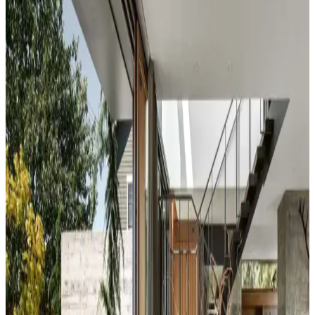
Koltuk ve Aksesuar Sandalyelerde Renk Uyumu ve
Dekorasyonda Görsel Denge Sağlama Yöntemleri
Koltuk ve aksesuar sandalyelerde renk uyumsuzluğu görsel rekabete
yol açabilir. Halı, perde, yastık ve mobilya yerleşimi ile renkler
dengelenerek mekanın estetik bütünlüğü sağlanır.
Duvar Rengiyle Uyumlu Perde Seçimi: Yeşil,
Turuncu ve Kahverenginin Mekâna Etkisi
Duvar rengine uyumlu perde seçimi, mekânın atmosferini belirler.
Yeşil tonlar doğal sakinlik sunarken, turuncu ve kahverengi sıcaklık
katar. Kalın keten ve karartma perdeler ışık kontrolünde avantaj
sağlar.
Yatak Odası Duvar Rengi Seçiminde Işık ve
Tonların Önemi ve Etkileri
Yatak odası duvar renginin seçimi, ışık koşulları, zemin ve pencere
yerleşimi gibi faktörlerle uyumlu olmalıdır. Sıcak-soğuk kahverengi
ve yeşil tonları farklı atmosferler yaratır. Renk örnekleri farklı ışık
koşullarında test edilmelidir.