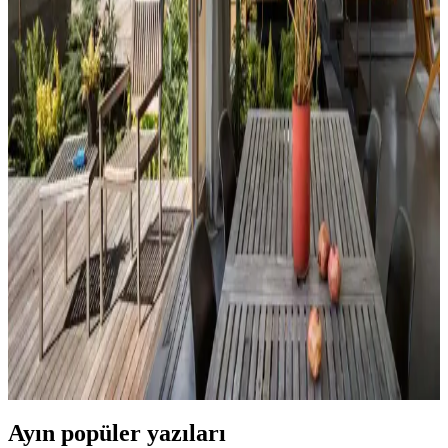
Uyumu, Mobilya Yerleşimi ve Estetik İncelemesi
Reddit tartışması üzerinden ev dekorasyonunda renk uyumu,
mobilya yerleşimi ve aksesuar dengesi gibi unsurların yaşam
alanlarının estetik ve fonksiyonelliğini nasıl etkilediği inceleniyor.
Hermes Dekor Ürünleri İncelemesi: Ella'dan
Alışveriş ve Ürün Kalitesi Değerlendirmesi
Ella satıcısından alınan Hermes dekor ürünleri, yüksek deri kalitesi
ve detaylı işçiliğiyle öne çıkıyor. Ürünlerin boyutları beklentileri
aşarken, fiyat ve orijinallik tartışmaları da dikkat çekiyor.
Veranda Dekorasyonunda Bitki Seçimi, Aydınlatma
ve Mobilya Düzenlemeleriyle Estetik İyileştirme
Yöntemleri
Veranda dekorasyonunda bitkiler, halılar, aydınlatma ve mobilyaların
uyumlu kullanımı mekânı daha davetkâr ve fonksiyonel kılar. Doğru
seçimler verandanın atmosferini ve dış görünümünü güçlendirir.
Ayın popüler yazıları