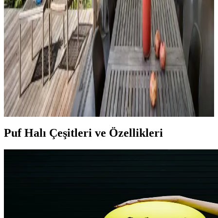
Ella satıcısından alınan Hermes dekor ürünleri, yüksek deri kalitesi
ve detaylı işçiliğiyle öne çıkıyor. Ürünlerin boyutları beklentileri
aşarken, fiyat ve orijinallik tartışmaları da dikkat çekiyor.
Veranda Dekorasyonunda Bitki Seçimi, Aydınlatma
ve Mobilya Düzenlemeleriyle Estetik İyileştirme
Yöntemleri
Veranda dekorasyonunda bitkiler, halılar, aydınlatma ve mobilyaların
uyumlu kullanımı mekânı daha davetkâr ve fonksiyonel kılar. Doğru
seçimler verandanın atmosferini ve dış görünümünü güçlendirir.
Puf Halı Çeşitleri ve Özellikleri