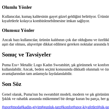
Olumlu Yönler
Kullanıcılar, kumaş kalitesinin gayet güzel geldiğini belirtiyor. Ürünün
kıyafetlerle kolayca kombinlenebilmesine imkan sağlıyor.
Olumsuz Yönler
Ancak bazı kullanıcılar, ürünün kalıbının çok dar olduğunu ve özelli
aşırı dar olması, alışverişte dikkat edilmesi gereken noktalar arasında
Sonuç ve Tavsiyeler
Puma Ess+ Metallic Logo Kadın Sweatshirt, şık görünmek ve konforu bi
kullanılabilir. Ancak, beden seçimi konusunda dikkatli olunmalı ve öze
avantajlarından tam anlamıyla faydalanılabilir.
Son Söz
Genel olarak, Puma'nın bu sweatshirt modeli, modern ve şık görünüm ar
Şıklık ve rahatlık arasında mükemmel bir denge kuran bu parça, her g
#
spor
#
moda
#
kadin-giyim
#
gunluk-tarz
#
konfor
#
spor-kiyafetleri
#
sik-t