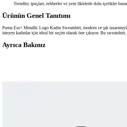
Trendler, ipuçları, rehberler ve yeni fikirlerle dolu içerikler bura
Ürünün Genel Tanıtımı
Puma Ess+ Metallic Logo Kadın Sweatshirt, modern ve şık tasarımıyla 
isteyen kadınlar için ideal bir seçim olarak öne çıkıyor. Bu sweatshirt
Ayrıca Bakınız
Tryon Kidz Çocuk Kaleci Eldiveni Sarı: Dayanıklı v
Tryon Kidz Sarı çocuk kaleci eldiveni, dayanıklı malzemeleri ve ayarl
Puma ESS Cropped Logo Kadın Beyaz T-shirt Şıklık v
Puma'nın kadınlar için tasarladığı ESS Cropped Logo T-shirt, rahatlığı 
Quiksilver Back2School Sırt Çantası: Dayanıklı ve E
Quiksilver Back2School Backpack, geniş hacmi, ergonomik tasarımı ve ç