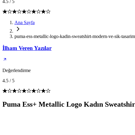
4.5
/
5
Ana Sayfa
puma-ess-metallic-logo-kadin-sweatshirt-modern-ve-sik-tasarim
İlham Veren Yazılar
Değerlendirme
4.5
/
5
Puma Ess+ Metallic Logo Kadın Sweatshir