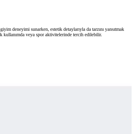
iyim deneyimi sunarken, estetik detaylarıyla da tarzını yansıtmak
 kullanımda veya spor aktivitelerinde tercih edilebilir.
lü ve esnek tasarımıyla sahada fark yaratır.
 yapısıyla dikkat çekiyor.
ı ve şık bir sırt çantasıdır.