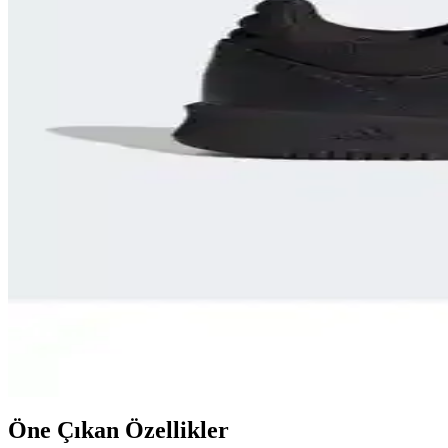
Slazenger ATOMIX Kadın Sneaker: Konfor ve Şıklı
Slazenger ATOMIX Kadın Sneaker, şık tasarımı ve hafif yapısıyla günl
kullanım sunar.
Hummel Oslo Unisex Spor Ayakkabı: Şıklık ve Konf
Hummel Oslo unisex spor ayakkabısı, şık tasarımı ve yüksek konforuy
Sportif Tatami Yer Minderi 50x50cm 13mm Konfor ve
Çocuklar ve sporcular için tasarlanan EVA malzemeden sportif tatami mi
Lioness Ten Yüksek Destekli Sırt Detaylı Kaplı Spor S
Lioness'in yüksek destekli spor sütyeni, ergonomik tasarımı ve esteti
Adidas GW6424 Tensaur Sport Spor Ayakkabısı Günc
Adidas GW6424 Tensaur Sport, dayanıklı, hafif ve sürdürülebilir malze
Öne Çıkan Özellikler