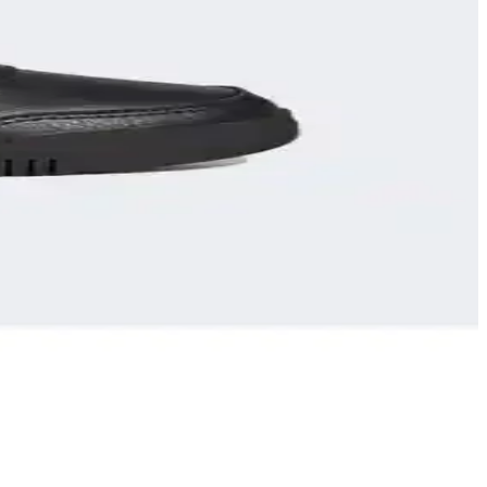
gesiyle tercih edilen bu ayakkabı, her yaşa uygun ve çok yönlü
ri ve suya dayanıklılığıyla öne çıkar.
i alanlarda ideal zemin çözümleri sunar.
llanım seçeneği ve hafif kumaşıyla hareket özgürlüğü sunar.
ısıyla günlük kullanım ve spor aktivitelerine uygunluk sağlar.