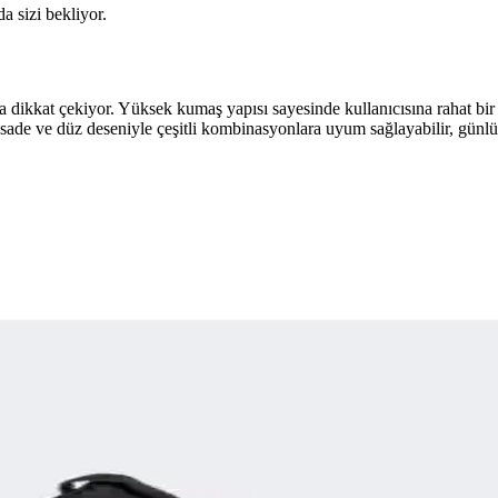
da sizi bekliyor.
dikkat çekiyor. Yüksek kumaş yapısı sayesinde kullanıcısına rahat bir g
, sade ve düz deseniyle çeşitli kombinasyonlara uyum sağlayabilir, günlük
e Konforlu Spor Ekipmanı
anabilir yapısıyla güvenli ve konforlu futbol deneyimi sunar. Uzun ömür
e İşlevselliği Bir Arada Sunar
ve şıklığıyla günlük ve spor aktivitelerine uygun, nefes alabilir ve hafif
rgonomik Tasarım Özellikleri
evre dostu malzemeleriyle günlük ve okul kullanımı için ideal, dayanıkl