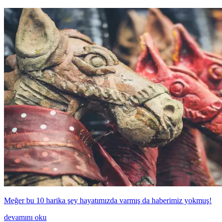
Meğer bu 10 harika şey hayatımızda varmış da haberimiz yokmuş!
devamını oku