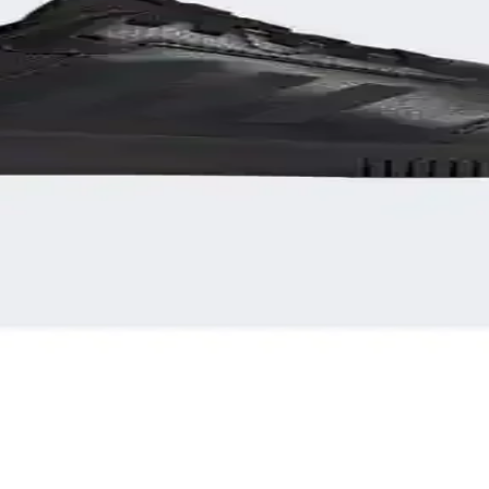
ğı Bir Arada Sunan Modern Ayakkabı
ük ve spor aktivitelerinde yüksek konfor sağlar. Fiyat-performans den
or Sunan Dayanıklı Günlük Ayakkabı
la günlük kullanımda mükemmel performans sağlar, dayanıklı malzemele
 Güvenlik Sağlayan Zemin Yastığı
nderleri, kolay montajı, dayanıklılığı ve güvenlik özellikleriyle çeşitl
ütyeni Özellikleri ve Kullanım Avantajları
k detaylarıyla spor sırasında maksimum konfor ve destek sağlar. Çift ku
el ve Fonksiyonel Tasarımıyla Çocuklar İçin Uygun
melerle tasarlanmış çocuk spor ayakkabısıdır. Şık tasarımı ve rahat yap