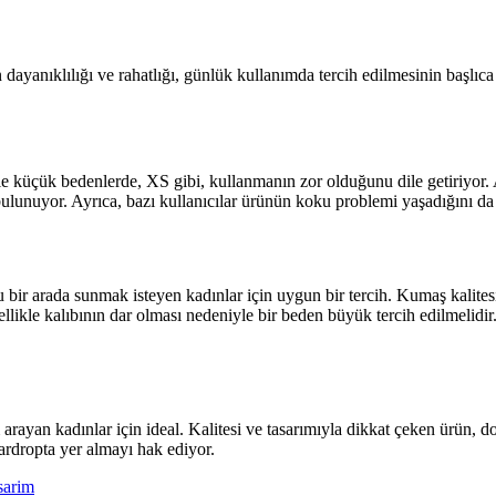
 dayanıklılığı ve rahatlığı, günlük kullanımda tercih edilmesinin başlıca 
kle küçük bedenlerde, XS gibi, kullanmanın zor olduğunu dile getiriyor.
 bulunuyor. Ayrıca, bazı kullanıcılar ürünün koku problemi yaşadığını da 
r arada sunmak isteyen kadınlar için uygun bir tercih. Kumaş kalitesi
llikle kalıbının dar olması nedeniyle bir beden büyük tercih edilmelidir
ayan kadınlar için ideal. Kalitesi ve tasarımıyla dikkat çeken ürün, d
ardropta yer almayı hak ediyor.
asarim