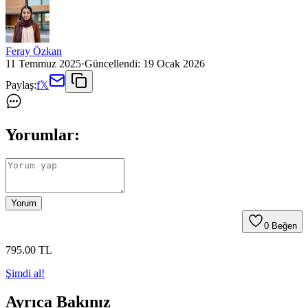
Feray Özkan
11 Temmuz 2025
·
Güncellendi:
19 Ocak 2026
Paylaş:
f
𝕏
Yorumlar:
Yorum
0
Beğen
795
.00
TL
Şimdi al!
Ayrıca Bakınız