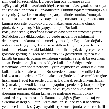
için ideal bir seçenektir. Bu perde tüm oda tiplerine uyum
sağlayacak şekilde tasarlandı böylece oturma odası yatak odası veya
çalışma alanlarınızda kullanabilirsiniz. Ürünün toplam uzunluğu 240
cm genişliği ise 120 cm olup tek parça halinde sunulur. Yumuşak
kadifemsi dokusu estetik ve dayanıklılığı bir arada sağlar. Perdenin
kumaşı polyester olup dokusu bu malzemenin özelliği olarak
pürüzsüz ve yumuşak bir yapıya sahiptir. Bu kullanım
kolaylaştırırken iç mekânda sıcak ve davetkar bir atmosfer yaratır.
Soft dokusuyla dikkat çeken bu perde modern ve minimalist
dekorasyon tarzlarına mükemmel uyum sağlar. Bej tonları doğal ve
nötr yapısıyla çeşitli iç dekorasyon stilleriyle uyum sağlar. Renk
tonlarında ekranınızdaki farklılıklar olabilir bu yüzden gerçek renk
görselde gördüğünüzden hafifçe farklılık gösterebilir. Ayrıca tek
kanatlı tasarımıyla odanın genişliğini vurgular ve ferah bir görünüm
sunar. Perde kornişli takma şekliyle kullanılır. Atölyemizde dikimi
tamamlandıktan sonra perdeye uygun düğmeler ve kilitler takılarak
kullanıma hazır hale getirilir. Bu sayede kullanıcılar kendileri de
kolayca monte edebilir. Ürün paket içeriğinde ölçü ve tercihlere göre
hazırlanan 1 adet fon perde bulunur. Ek olarak perdeyi kenarlardan
bağlamak için kendi kumaşından yapılmış perde bağı braçol hediye
edilir. Artıları arasında kadifemsi doku sayesinde şık ve lüks bir
görünüm sunması, dikim kalitesi ve malzeme seçimi yüksek
standartları yansıtması ile kullanım kolaylığı sağlayan montaj ve
aksesuar desteği bulunur. Dezavantajlar ise ince yapısı nedeniyle
yeterince karanlık sağlayamayabilir ışık vurduğunda renklerde hafif