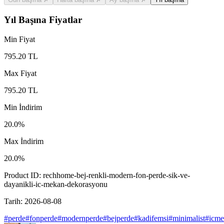
Yıl Başına Fiyatlar
Min Fiyat
795.20
TL
Max Fiyat
795.20
TL
Min İndirim
20.0
%
Max İndirim
20.0
%
Product ID:
rechhome-bej-renkli-modern-fon-perde-sik-ve-
dayanikli-ic-mekan-dekorasyonu
Tarih:
2026-08-08
#
perde
#
fonperde
#
modernperde
#
bejperde
#
kadifemsi
#
minimalist
#
icme