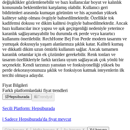
değişiklikler gözlemlenebilir ve bazı kullanıcılar boyut ve kalınlık
konusunda beklentilerini karşılamış olabilir. Kullanıcı geri
bildirimleri arasında kumaşın görünüm ve his açısından yüksek
kaliteye sahip olması övgüyle bahsedilmektedir. Özellikle tok
kadifemsi dokusu ve dikim kalitesi övgüyle bahsedilmektedir. Ancak
bazı kullanıcılar ince yapısı ve ışık geçirgenliği nedeniyle yeterince
karanlık sağlayamayabilir bu durumda ek perde veya karartıcı
kullanımı önerilebilir. RechHome Bej Fon Perde modern tasarımı ve
yumuşak dokusuyla yaşam alanlarınıza şıklık katar. Kaliteli kumaş
ve dikkatli dikim uzun ömürlü kullanım sağlar. Ancak tamamen
karanlık ortamlar için ek çözümler gerekebilir. Renk tonları ve
tasarım özellikleriyle farklı tarzlara uyum sağlayacak çok yönlü bir
seçenektir. Kendi tarzınızı yansıtan ve fonksiyonelliği yüksek bu
perde dekorasyonunuza şıklık ve fonksiyon katmak isteyenlerin ilk
tercihi olmaya adaydır.
Fiyat Bilgileri
Farklı platformlardaki fiyat trendleri
🛒
Hepsiburada
🛍️
Trendyol
Seçili Platform:
Hepsiburada
ℹ️ Sadece Hepsiburada'da fiyat mevcut
Gün başına
✗
Hafta başına
✗
Ay başına
✗
Yıl başına