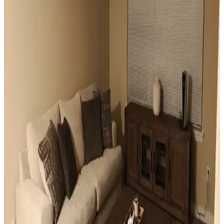
Odanızı Geliştirmenin Yolları: Perde, Aydınlatma ve
Dekorasyon İpuçlarıyla Atmosferi Yenileme
Odanızın atmosferini perde seçimi, aydınlatma, duvar renkleri ve
mobilya düzenlemeleriyle nasıl geliştirebileceğinizi anlatan kapsamlı
öneriler sunulmaktadır. Küçük değişikliklerle mekânda büyük
farklar yaratabilirsiniz.
Mutfak Pencereleri İçin Estetik ve Fonksiyonel
Perde ile Jaluzi Seçenekleri
Mutfak pencereleri için perde ve jaluzi seçiminde mevcut pencere
durumu, kullanım alışkanlıkları ve dekorasyon tarzı önemlidir.
Roman storlar, bambu jaluziler ve dekoratif filmler estetik ve
fonksiyonel çözümler sunar.
Sıcak Tonlu Mekanlarda Perde ve Perde Çubuğu
Seçimi İçin Estetik ve Fonksiyonel Rehber
Sıcak beyaz duvarlar ve açık kahverengi zeminlerde perde ve perde
çubuğu seçimi, estetik ve fonksiyonel açıdan mekanın atmosferini
belirler. Doğru renk ve malzeme tercihleri mekana sıcaklık ve uyum