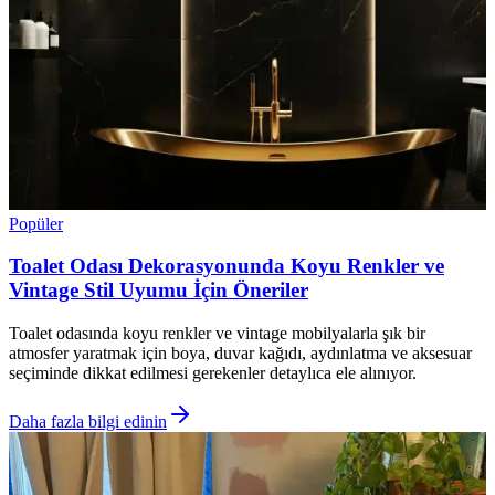
Popüler
Toalet Odası Dekorasyonunda Koyu Renkler ve
Vintage Stil Uyumu İçin Öneriler
Toalet odasında koyu renkler ve vintage mobilyalarla şık bir
atmosfer yaratmak için boya, duvar kağıdı, aydınlatma ve aksesuar
seçiminde dikkat edilmesi gerekenler detaylıca ele alınıyor.
Daha fazla bilgi edinin