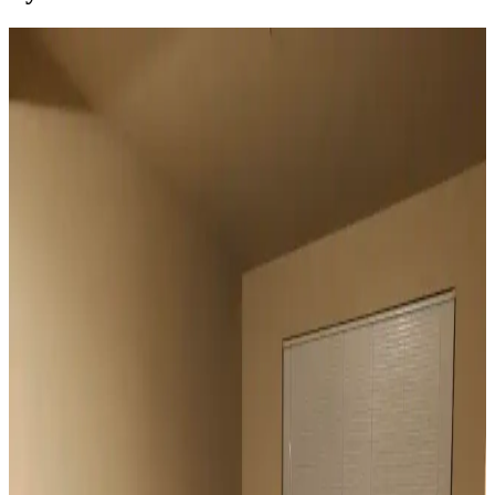
Duvar Rengiyle Uyumlu Perde Seçimi: Yeşil,
Turuncu ve Kahverenginin Mekâna Etkisi
Duvar rengine uyumlu perde seçimi, mekânın atmosferini belirler.
Yeşil tonlar doğal sakinlik sunarken, turuncu ve kahverengi sıcaklık
katar. Kalın keten ve karartma perdeler ışık kontrolünde avantaj
sağlar.
Geniş Pencereler İçin Fonksiyonel ve Estetik Perde
Seçenekleri ve Çözümleri
Geniş pencereler için hücresel stor, iki stor perde kullanımı, rulo stor
ve pencere filmleri gibi işlevsel ve estetik perde seçenekleri manzara
engellenmeden ışık kontrolü sağlar.
Vintage Yatakların Yatak Odası Düzenine Etkisi ve
Mekâna Uyum Sağlama Yöntemleri
Vintage yatakların mekâna uyumu, boyut ve yerleşim planlaması ile
renk ve dekorasyon uyumu, kişisel tercihlerle dengelenerek yatak
odasında estetik ve fonksiyonellik sağlanır.