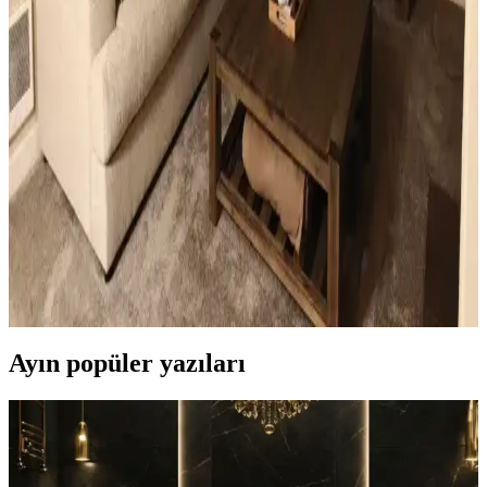
katar.
Ev Dekorasyonunda Küçük Dokunuşlarla
Mekanların Kişisel ve Estetik Dönüşümü
Ev dekorasyonunda aydınlatma, halı, sanat eserleri ve mobilya
uyumu gibi küçük ama etkili dokunuşlar, mekanların kişisel ve
estetik görünümünü önemli ölçüde değiştirir.
Küçük Oturma Odası Dekorasyonunda Denge ve
Katmanlama Teknikleriyle Alanı Genişletme
Küçük oturma odalarında perde, aydınlatma, mobilya ve dekorasyon
seçimleriyle denge ve katmanlama sağlanarak alan görsel olarak
genişletilir ve fonksiyonellik artırılır.
Ayın popüler yazıları