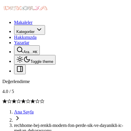
Makaleler
Kategoriler
Hakkımızda
Yazarlar
Ara...
⌘
K
Toggle theme
Değerlendirme
4.0
/
5
Ana Sayfa
rechhome-bej-renkli-modern-fon-perde-sik-ve-dayanikli-ic-
mekan-dekorasyonu