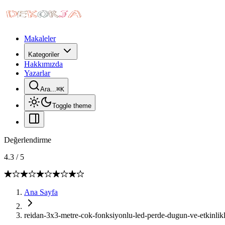
Makaleler
Kategoriler
Hakkımızda
Yazarlar
Ara...
⌘
K
Toggle theme
Değerlendirme
4.3
/
5
Ana Sayfa
reidan-3x3-metre-cok-fonksiyonlu-led-perde-dugun-ve-etkinlikl