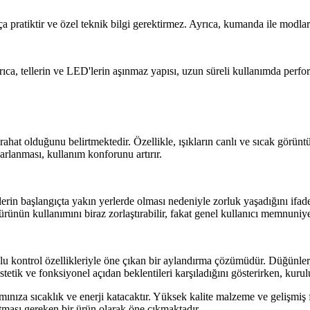
 pratiktir ve özel teknik bilgi gerektirmez. Ayrıca, kumanda ile modlar ve
ıca, tellerin ve LED'lerin aşınmaz yapısı, uzun süreli kullanımda perfo
hat olduğunu belirtmektedir. Özellikle, ışıkların canlı ve sıcak görüntü 
arlanması, kullanım konforunu artırır.
lerin başlangıçta yakın yerlerde olması nedeniyle zorluk yaşadığını ifade
rünün kullanımını biraz zorlaştırabilir, fakat genel kullanıcı memnuniye
kontrol özellikleriyle öne çıkan bir aylandırma çözümüdür. Düğünler, par
stetik ve fonksiyonel açıdan beklentileri karşıladığını gösterirken, kuru
tamınıza sıcaklık ve enerji katacaktır. Yüksek kalite malzeme ve gelişmiş
atması gereken bir ürün olarak öne çıkmaktadır.