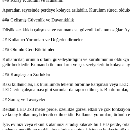
### Kolay Kurulum ve Kullanım
Aparatları sayesinde perdeye kolayca asılabilir. Kurulum süreci oldukça
### Gelişmiş Güvenlik ve Dayanıklılık
Düşük sıcaklıkta çalışması ve ısınmaması, güvenli kullanım sağlar. Ayr
## Kullanıcı Yorumları ve Değerlendirmeler
### Olumlu Geri Bildirimler
Kullanıcılar, ürünün ortamı güzelleştirdiğini ve kurulumunun oldukça ra
getirilmektedir. Kumanda ile modların ve ışık seviyelerinin kolayca ay
### Karşılaşılan Zorluklar
Bazı kullanıcılar, ilk kurulumda tellerin birbirine karışması veya LED'
LED'lerin çalışmaması gibi sorunlar da rapor edilmiştir. Bu durumlar, ü
## Sonuç ve Tavsiyeler
Reidan LED 3x3 metre perde, özellikle görsel etkisi ve çok fonksiyonlu 
ve kolay kullanımıyla tercih edilmelidir. Kullanıcı yorumları, ürünün e
İşte, evinizi veya etkinlik alanınızı sıradışı kılacak bu LED perde, or
nedenle, enerjik ve renkli atmosferler yaratmak isteyen herkesin göz 