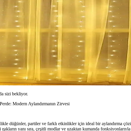
da sizi bekliyor.
erde: Modern Aylandırmanın Zirvesi
kle düğünler, partiler ve farklı etkinlikler için ideal bir aylandırma ç
i ışıkların yanı sıra, çeşitli modlar ve uzaktan kumanda fonksiyonlarıyla