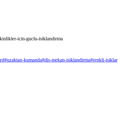
inlikler-icin-guclu-isiklandirma
led
#
uzaktan-kumanda
#
dis-mekan-isiklandirma
#
renkli-isiklar