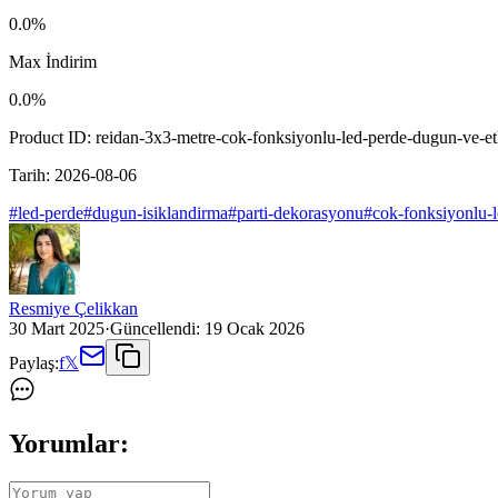
0.0
%
Max İndirim
0.0
%
Product ID:
reidan-3x3-metre-cok-fonksiyonlu-led-perde-dugun-ve-etk
Tarih:
2026-08-06
#
led-perde
#
dugun-isiklandirma
#
parti-dekorasyonu
#
cok-fonksiyonlu-
Resmiye Çelikkan
30 Mart 2025
·
Güncellendi:
19 Ocak 2026
Paylaş:
f
𝕏
Yorumlar: