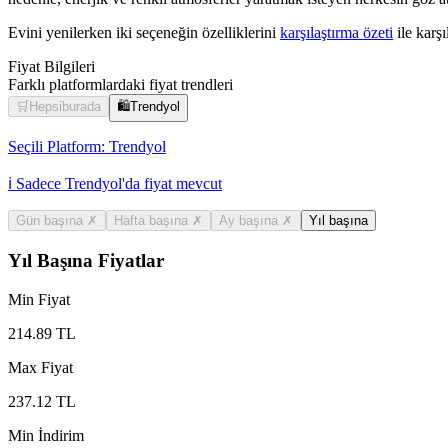
Evini yenilerken iki seçeneğin özelliklerini
karşılaştırma özeti
ile karşıl
Fiyat Bilgileri
Farklı platformlardaki fiyat trendleri
🛒
Hepsiburada
🛍️
Trendyol
Seçili Platform:
Trendyol
ℹ️ Sadece Trendyol'da fiyat mevcut
Gün başına
✗
Hafta başına
✗
Ay başına
✗
Yıl başına
Yıl Başına Fiyatlar
Min Fiyat
214.89
TL
Max Fiyat
237.12
TL
Min İndirim