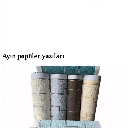
Atlantis 6 Watt Çift Renkli LED Panel Spot
Lambası ile Modern ve Esnek İç Mekan
Aydınlatması
Atlantis'in 6 watt çift renkli LED panel spot lambası, enerji tasarrufu
ve estetik sunarken, kolay montaj ve farklı renk seçenekleriyle iç
mekanlara modern dokunuşlar katıyor.
Ayın popüler yazıları