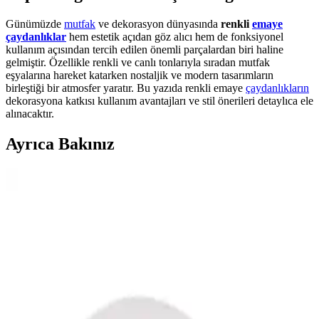
Günümüzde
mutfak
ve dekorasyon dünyasında
renkli
emaye
çaydanlıklar
hem estetik açıdan göz alıcı hem de fonksiyonel
kullanım açısından tercih edilen önemli parçalardan biri haline
gelmiştir. Özellikle renkli ve canlı tonlarıyla sıradan mutfak
eşyalarına hareket katarken nostaljik ve modern tasarımların
birleştiği bir atmosfer yaratır. Bu yazıda renkli emaye
çaydanlıkların
dekorasyona katkısı kullanım avantajları ve stil önerileri detaylıca ele
alınacaktır.
Ayrıca Bakınız
Le Mabelle Pasta Süsleri Karşılaştırması: Kelebek
Figürlü ve Makaron Balon Süsü
Le Mabelle'in kelebek figürlü ve makaron balon pasta süsleri detaylı
karşılaştırmasıyla, kutlamalarınıza renk katacak en uygun ürünü
seçin.
Genel Markalar Şerit Atan Klasik Konfeti ile
Kutlamalarınızı Renkli Hale Getirin