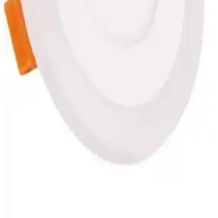
EVİMLED RGB LED Bluetooth kontrollü aydınlatma sistemi,
kablosuz kontrol ve çeşitli efektlerle iç mekanlara şıklık katıyor,
kullanıcı geri bildirimleri ve teknik özellikleriyle detaylı analiz.
Duskfall Cam Renkli Standlı Kupa Seti Modern ve
Şık Tasarımıyla Günlük Kullanım İçin Uygun
Duskfall cam kupa seti, dayanıklı cam ve canlı renkleriyle şık ve
kullanışlı bir tasarım sunar. Günlük kahve ve çay keyfi için ideal,
hijyenik ve kolay temizlenebilir özellikleriyle öne çıkar.
Pastel Kadife Dokulu Metalik Kırmızı Kırlent Yastık
Kılıfı Ev Dekorasyonuna Şıklık Katar
Pastel kadife dokulu metalik kırmızı kırlent yastık kılıfı, şıklık ve
konforu bir arada sunar. Yüksek kaliteli polyester malzeme,
dayanıklılık ve estetik sağlar, çeşitli dekorasyon tarzlarına uyum
sağlar.
Atlantis 6 Watt Çift Renkli LED Panel Spot
Lambası ile Modern ve Esnek İç Mekan
Aydınlatması