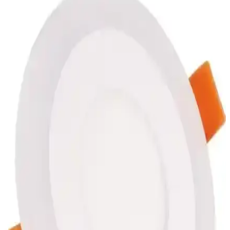
30 cm uzunluğundaki şerit şeklinde klasik konfeti, düğün ve
kutlamalarda kullanılmak üzere tasarlandı. Renkli, pratik ve uygun
fiyatlı, kutlamalarınıza renk ve eğlence katmaya devam ediyor.
BYSHOME ve Magic Hobby Peri LED Işık
Karşılaştırması: Özellikler ve Kullanım Alanları
Bu makalede, BYSHOME ve Magic Hobby peri LED ışık ürünleri
detaylı şekilde karşılaştırılıyor. Uzunluk, güç kaynağı, renk
seçenekleri ve kullanıcı yorumlarıyla her iki ürünün avantajları ve
dezavantajları anlatılıyor.
LaGabya Mika Origami Şekilli Kristal Şeker
Baharat Kaşığı Seti 6 Adet
LaGabya'nın 6 adet mika malzemeden üretilmiş origami şekilli
kaşıkları, şık tasarımı ve kullanışlılığıyla sofralarınıza estetik ve
fonksiyonellik getiriyor.
EVİMLED RGB LED Bluetooth Kontrollü
Aydınlatma Sistemi Detaylı İnceleme ve Kullanıcı
Yorumları