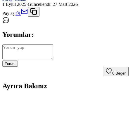
1 Eylül 2025
·
Güncellendi:
27 Mart 2026
Paylaş:
f
𝕏
Yorumlar:
Yorum
0
Beğen
Ayrıca Bakınız
Le Mabelle Pasta Süsleri Karşılaştırması: Kelebek
Figürlü ve Makaron Balon Süsü
Le Mabelle'in kelebek figürlü ve makaron balon pasta süsleri detaylı
karşılaştırmasıyla, kutlamalarınıza renk katacak en uygun ürünü