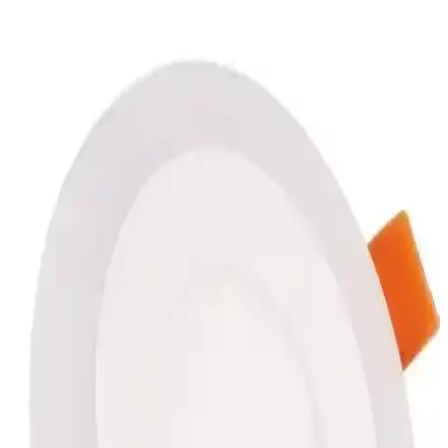
seçin.
Genel Markalar Şerit Atan Klasik Konfeti ile
Kutlamalarınızı Renkli Hale Getirin
30 cm uzunluğundaki şerit şeklinde klasik konfeti, düğün ve
kutlamalarda kullanılmak üzere tasarlandı. Renkli, pratik ve uygun
fiyatlı, kutlamalarınıza renk ve eğlence katmaya devam ediyor.
BYSHOME ve Magic Hobby Peri LED Işık
Karşılaştırması: Özellikler ve Kullanım Alanları
Bu makalede, BYSHOME ve Magic Hobby peri LED ışık ürünleri
detaylı şekilde karşılaştırılıyor. Uzunluk, güç kaynağı, renk
seçenekleri ve kullanıcı yorumlarıyla her iki ürünün avantajları ve
dezavantajları anlatılıyor.
LaGabya Mika Origami Şekilli Kristal Şeker
Baharat Kaşığı Seti 6 Adet
LaGabya'nın 6 adet mika malzemeden üretilmiş origami şekilli
kaşıkları, şık tasarımı ve kullanışlılığıyla sofralarınıza estetik ve
fonksiyonellik getiriyor.