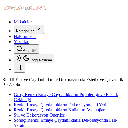
Makaleler
Kategoriler
Hakkımızda
Yazarlar
Ara...
⌘
K
Toggle theme
Renkli Emaye Çaydanlıklar ile Dekorasyonda Estetik ve İşlevsellik
Bir Arada
Giriş: Renkli Emaye Çaydanlıkların Popülerliği ve Estetik
Çekiciliği
Renkli Emaye Çaydanlıkların Dekorasyondaki Yeri
Renkli Emaye Çaydanlıkların Kullanım Avantajları
Stil ve Dekorasyon Önerileri
Sonuç: Renkli Emaye Çaydanlıklarla Dekorasyonda Fark
Yaratın