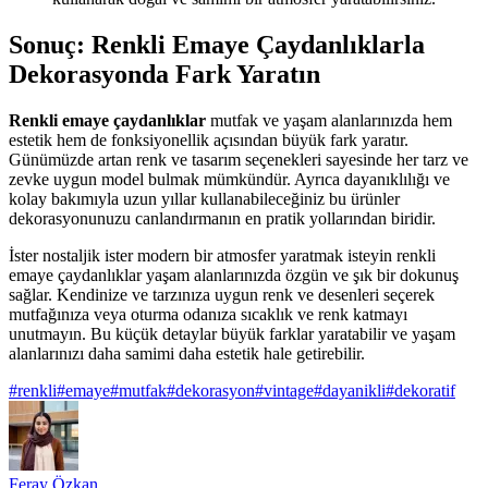
Sonuç: Renkli Emaye Çaydanlıklarla
Dekorasyonda Fark Yaratın
Renkli emaye çaydanlıklar
mutfak ve yaşam alanlarınızda hem
estetik hem de fonksiyonellik açısından büyük fark yaratır.
Günümüzde artan renk ve tasarım seçenekleri sayesinde her tarz ve
zevke uygun model bulmak mümkündür. Ayrıca dayanıklılığı ve
kolay bakımıyla uzun yıllar kullanabileceğiniz bu ürünler
dekorasyonunuzu canlandırmanın en pratik yollarından biridir.
İster nostaljik ister modern bir atmosfer yaratmak isteyin renkli
emaye çaydanlıklar yaşam alanlarınızda özgün ve şık bir dokunuş
sağlar. Kendinize ve tarzınıza uygun renk ve desenleri seçerek
mutfağınıza veya oturma odanıza sıcaklık ve renk katmayı
unutmayın. Bu küçük detaylar büyük farklar yaratabilir ve yaşam
alanlarınızı daha samimi daha estetik hale getirebilir.
#
renkli
#
emaye
#
mutfak
#
dekorasyon
#
vintage
#
dayanikli
#
dekoratif
Feray Özkan