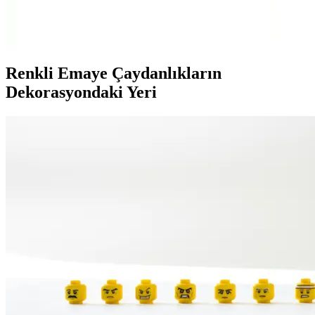
Atlantis'in 6 watt çift renkli LED panel spot lambası, enerji tasarrufu
ve estetik sunarken, kolay montaj ve farklı renk seçenekleriyle iç
mekanlara modern dokunuşlar katıyor.
Renkli Emaye Çaydanlıkların
Dekorasyondaki Yeri