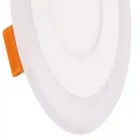
EVİMLED RGB LED Bluetooth Kontrollü
Aydınlatma Sistemi Detaylı İnceleme ve Kullanıcı
Yorumları
EVİMLED RGB LED Bluetooth kontrollü aydınlatma sistemi,
kablosuz kontrol ve çeşitli efektlerle iç mekanlara şıklık katıyor,
kullanıcı geri bildirimleri ve teknik özellikleriyle detaylı analiz.
Duskfall Cam Renkli Standlı Kupa Seti Modern ve
Şık Tasarımıyla Günlük Kullanım İçin Uygun
Duskfall cam kupa seti, dayanıklı cam ve canlı renkleriyle şık ve
kullanışlı bir tasarım sunar. Günlük kahve ve çay keyfi için ideal,
hijyenik ve kolay temizlenebilir özellikleriyle öne çıkar.
Pastel Kadife Dokulu Metalik Kırmızı Kırlent Yastık
Kılıfı Ev Dekorasyonuna Şıklık Katar
Pastel kadife dokulu metalik kırmızı kırlent yastık kılıfı, şıklık ve
konforu bir arada sunar. Yüksek kaliteli polyester malzeme,
dayanıklılık ve estetik sağlar, çeşitli dekorasyon tarzlarına uyum
sağlar.