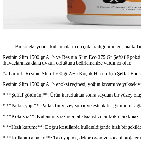
Bu koleksiyonda kullanıcıların en çok aradığı ürünleri, markalar
Resinin Slim 1500 gr A+b ve Resinin Slim Eco 375 Gr Şeffaf Epoksi Reç
ihtiyaçlarınıza daha uygun olduğunu belirlemenize yardımcı olur.
## Ürün 1: Resinin Slim 1500 gr A+b Küçük Hacim İçin Şeffaf Epok
Resinin Slim 1500 gr A+b epoksi reçinesi, yoğun kıvamı ve yüksek visko
* **Şeffaf görünüm**: Ürün kuruduktan sonra saydam bir yüzey oluş
* **Parlak yapı**: Parlak bir yüzey sunar ve estetik bir görünüm sağl
* **Kokusuz**: Kullanım sırasında rahatsız edici bir koku bırakmaz.
* **Hızlı kuruma**: Doğru koşullarda kullanıldığında hızlı bir şekilde
* **Kullanım alanları**: Takı yapımı, dekorasyon ve zanaat projelerin