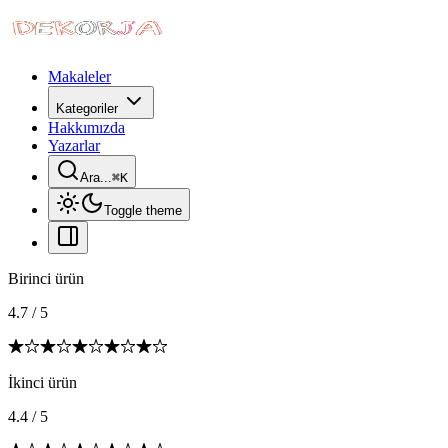
Makaleler
Kategoriler
Hakkımızda
Yazarlar
Ara...
⌘
K
Toggle theme
Birinci ürün
4.7
/
5
İkinci ürün
4.4
/
5