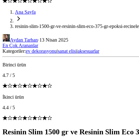
Ana Sayfa
resinin-slim-1500-gr-ve-resinin-slim-eco-375-gr-epoksi-recineler
Aydan Tarhan
·
13 Nisan 2025
En Çok Arananlar
Kategoriler:
ev dekorasyonu
|
sanat elisi
|
aksesuarlar
Birinci ürün
4.7
/
5
İkinci ürün
4.4
/
5
Resinin Slim 1500 gr ve Resinin Slim Eco 