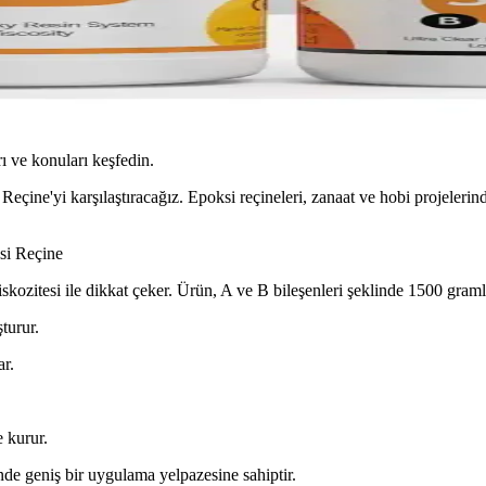
ı ve konuları keşfedin.
ine'yi karşılaştıracağız. Epoksi reçineleri, zanaat ve hobi projelerind
si Reçine
zitesi ile dikkat çeker. Ürün, A ve B bileşenleri şeklinde 1500 gramlık
turur.
ar.
 kurur.
de geniş bir uygulama yelpazesine sahiptir.