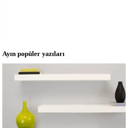
UVEX 8542/8 S1 SRC ve UVEX 8543 SRC İş
Güvenliği Ayakkabıları Karşılaştırması
UVEX 8542/8 S1 SRC hafif ve su geçirmez tasarımıyla konfor
sağlarken, UVEX 8543 SRC yazlık modeli nefes alabilirliği ve şık
görünümüyle öne çıkar. Her iki ürünün detaylı özellikleri ve
kullanıcı deneyimleri burada.
Ayın popüler yazıları