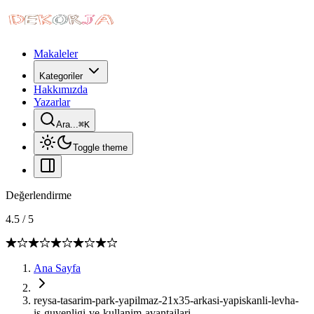
Makaleler
Kategoriler
Hakkımızda
Yazarlar
Ara...
⌘
K
Toggle theme
Değerlendirme
4.5
/
5
Ana Sayfa
reysa-tasarim-park-yapilmaz-21x35-arkasi-yapiskanli-levha-
is-guvenligi-ve-kullanim-avantajlari