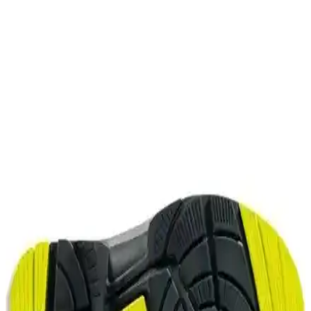
Beybi Zebra Eldiveni ile Özbay Nitril Asit Eldiveni
Yeşil: Direnç ve Dayanıklılık
Bu makale Beybi Zebra Eldiveni ile Özbay Nitril Asit Eldiveni Yeşil
karşılaştırır; kimyasal/yağ direnci, malzeme ve kaplama kalitesi,
dayanıklılık, uyum ve kullanım alanı kriterlerini ele alır ve iş
güvenliği ile maliyet etkenlerini aydınlatır.
B-Flex110 Köpük Nitril ile Zebra Nitril Eldivendleri
Karşılaştırması: Koruma ve Konfor
Bu makale Beybi B-Flex110 Köpük Nitril Kaplı ve Zebra Nitril
Kaplamalı eldivenlerini, kaplama türü, kavrama uyumu, konfor,
kullanım alanları ve beden uyumunu kriterlere göre karşılaştırır;
kullanıcı yorumlarından öne çıkanları özetler.
Gripper Yukon GPR 70 S1 ile Mekap GPR-155 S1P
Kompozit Ayakkabı Karşılaştırması
Bu karşılaştırma Gripper Yukon GPR 70 S1 ile Mekap GPR-155
S1P modellerini güvenlik standartları, dış malzeme, havalandırma ve
iç konfor açısından değerlendirir; kullanıcı geri bildirimlerini öne
çıkarır.