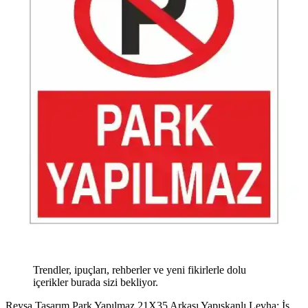
Trendler, ipuçları, rehberler ve yeni fikirlerle dolu
içerikler burada sizi bekliyor.
Reysa Tasarım Park Yapılmaz 21X35 Arkası Yapışkanlı Levha: İş