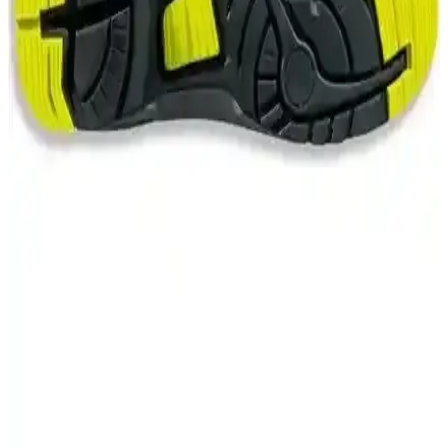
Pn5 Kırmızı Nitril Kaplı Örgü Polyester Eldiveni ile
Pn7 Nitril Eldiven Karşılaştırması
Bu karşılaştırmada Beybi Pn5 kırmızı nitril kaplı örgü polyester
eldiveni ile Beybi Pn7 polyester örgülü nitril eldiveni, teknik
özellikler, kullanıcı geri bildirimleri ve uyumlar açısından incelenir;
konfor ve dayanıklılık farkları öne çıkar.
Astor Koruyucu Gözlük Şeffaf: Güvenli ve Konforlu
Göz Koruma Çözümü
Astor Şeffaf Koruyucu Gözlük, güvenlik ve konforu bir arada sunar.
Hafif ve dayanıklı tasarımıyla çeşitli sektörlerde gözleri zararlı
etkilerden korur.
YDS ELSP 1090 S2 İş Güvenliği Ayakkabısı:
Güvenlik ve Konforu Bir Arada Sunan Dayanıklı
Model
YDS ELSP 1090 S2 iş güvenliği ayakkabısı, yüksek dayanıklılık,
nefes alabilir deri, çelik burun koruması ve antistatik özellikleriyle
güvenli ve konforlu çalışma deneyimi sunar.