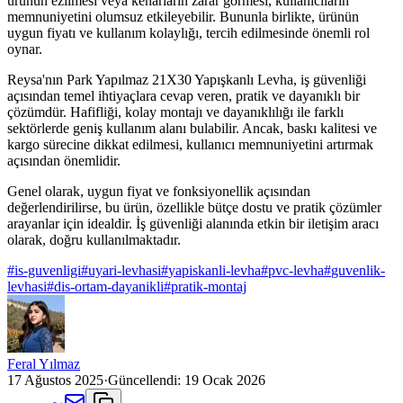
ürünün ezilmesi veya kenarların zarar görmesi, kullanıcıların
memnuniyetini olumsuz etkileyebilir. Bununla birlikte, ürünün
uygun fiyatı ve kullanım kolaylığı, tercih edilmesinde önemli rol
oynar.
Reysa'nın Park Yapılmaz 21X30 Yapışkanlı Levha, iş güvenliği
açısından temel ihtiyaçlara cevap veren, pratik ve dayanıklı bir
çözümdür. Hafifliği, kolay montajı ve dayanıklılığı ile farklı
sektörlerde geniş kullanım alanı bulabilir. Ancak, baskı kalitesi ve
kargo sürecine dikkat edilmesi, kullanıcı memnuniyetini artırmak
açısından önemlidir.
Genel olarak, uygun fiyat ve fonksiyonellik açısından
değerlendirilirse, bu ürün, özellikle bütçe dostu ve pratik çözümler
arayanlar için idealdir. İş güvenliği alanında etkin bir iletişim aracı
olarak, doğru kullanılmaktadır.
#
is-guvenligi
#
uyari-levhasi
#
yapiskanli-levha
#
pvc-levha
#
guvenlik-
levhasi
#
dis-ortam-dayanikli
#
pratik-montaj
Feral Yılmaz
17 Ağustos 2025
·
Güncellendi:
19 Ocak 2026