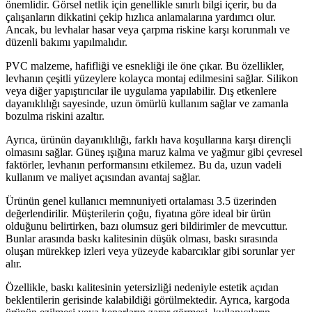
önemlidir. Görsel netlik için genellikle sınırlı bilgi içerir, bu da
çalışanların dikkatini çekip hızlıca anlamalarına yardımcı olur.
Ancak, bu levhalar hasar veya çarpma riskine karşı korunmalı ve
düzenli bakımı yapılmalıdır.
PVC malzeme, hafifliği ve esnekliği ile öne çıkar. Bu özellikler,
levhanın çeşitli yüzeylere kolayca montaj edilmesini sağlar. Silikon
veya diğer yapıştırıcılar ile uygulama yapılabilir. Dış etkenlere
dayanıklılığı sayesinde, uzun ömürlü kullanım sağlar ve zamanla
bozulma riskini azaltır.
Ayrıca, ürünün dayanıklılığı, farklı hava koşullarına karşı dirençli
olmasını sağlar. Güneş ışığına maruz kalma ve yağmur gibi çevresel
faktörler, levhanın performansını etkilemez. Bu da, uzun vadeli
kullanım ve maliyet açısından avantaj sağlar.
Ürünün genel kullanıcı memnuniyeti ortalaması 3.5 üzerinden
değerlendirilir. Müşterilerin çoğu, fiyatına göre ideal bir ürün
olduğunu belirtirken, bazı olumsuz geri bildirimler de mevcuttur.
Bunlar arasında baskı kalitesinin düşük olması, baskı sırasında
oluşan mürekkep izleri veya yüzeyde kabarcıklar gibi sorunlar yer
alır.
Özellikle, baskı kalitesinin yetersizliği nedeniyle estetik açıdan
beklentilerin gerisinde kalabildiği görülmektedir. Ayrıca, kargoda