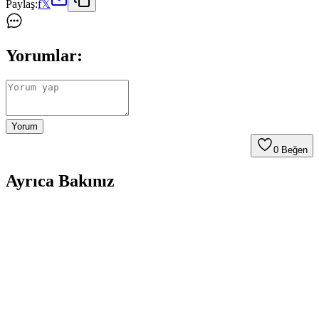
Paylaş:
f
𝕏
Yorumlar:
Yorum
0
Beğen
Ayrıca Bakınız
Mekap Policap 157 01 S1P Gri Süet Çelik Burunlu
İş Ayakkabısı Güvenlik ve Konfor Bir Arada
Gri süet malzemeden üretilmiş, çelik burun ve kaymaz tabana sahip,
hafif ve rahat tasarımıyla iş güvenliği ve konforu sağlayan Mekap
Policap 157 01 S1P iş ayakkabısı.