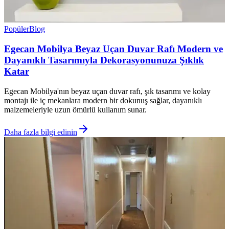
Popüler
Blog
Egecan Mobilya Beyaz Uçan Duvar Rafı Modern ve
Dayanıklı Tasarımıyla Dekorasyonunuza Şıklık
Katar
Egecan Mobilya'nın beyaz uçan duvar rafı, şık tasarımı ve kolay
montajı ile iç mekanlara modern bir dokunuş sağlar, dayanıklı
malzemeleriyle uzun ömürlü kullanım sunar.
Daha fazla bilgi edinin