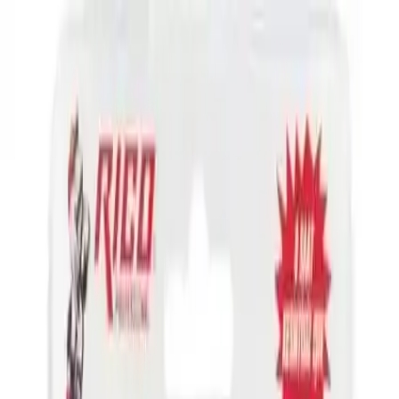
Makaleler
Kategoriler
Hakkımızda
Yazarlar
Ara...
⌘
K
Toggle theme
Ana Sayfa
İlham Veren Yazılar
Rico Şarjlı LED El Feneri RC0037-240 Lümen Güç ve
Pratiklik Sunar
Rico Şarjlı LED El Feneri RC0037-240