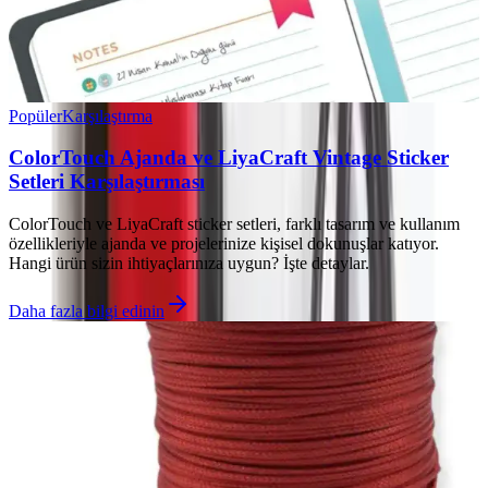
Popüler
Karşılaştırma
ColorTouch Ajanda ve LiyaCraft Vintage Sticker
Setleri Karşılaştırması
ColorTouch ve LiyaCraft sticker setleri, farklı tasarım ve kullanım
özellikleriyle ajanda ve projelerinize kişisel dokunuşlar katıyor.
Hangi ürün sizin ihtiyaçlarınıza uygun? İşte detaylar.
Daha fazla bilgi edinin