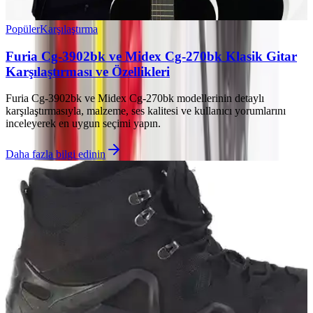
Popüler
Karşılaştırma
Furia Cg-3902bk ve Midex Cg-270bk Klasik Gitar
Karşılaştırması ve Özellikleri
Furia Cg-3902bk ve Midex Cg-270bk modellerinin detaylı
karşılaştırmasıyla, malzeme, ses kalitesi ve kullanıcı yorumlarını
inceleyerek en uygun seçimi yapın.
Daha fazla bilgi edinin