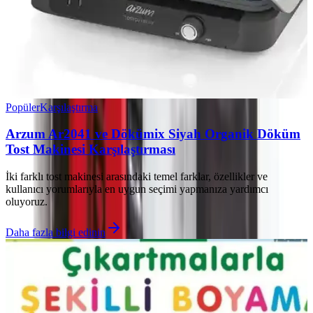
Popüler
Karşılaştırma
Arzum Ar2041 ve Dökümix Siyah Organik Döküm
Tost Makinesi Karşılaştırması
İki farklı tost makinesi arasındaki temel farklar, özellikler ve
kullanıcı yorumlarıyla en uygun seçimi yapmanıza yardımcı
oluyoruz.
Daha fazla bilgi edinin