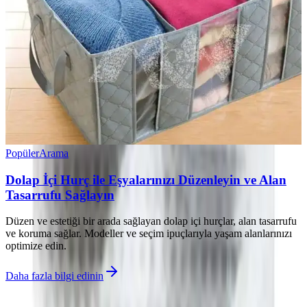
Popüler
Arama
Dolap İçi Hurç ile Eşyalarınızı Düzenleyin ve Alan
Tasarrufu Sağlayın
Düzen ve estetiği bir arada sağlayan dolap içi hurçlar, alan tasarrufu
ve koruma sağlar. Modeller ve seçim ipuçlarıyla yaşam alanlarınızı
optimize edin.
Daha fazla bilgi edinin
©
Dekorja
2026