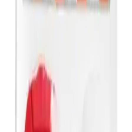
## Güç ve Işık Performansı
RC0037-240 Lümen modeli 100 ile 249 Lümen arasında değişen
parlaklık seviyeleriyle çeşitli aydınlatma ihtiyaçlarını karşılar. LED
ampul teknolojisi sayesinde enerji verimliliği yüksek olan bu el
feneri uzun süre dayanabilen şarj özelliğiyle öne çıkar. Kullanıcılar
ışığın yeterli olduğunu ve günlük kullanımlar için uygun olduğunu
belirtmektedir. Ayrıca ışık şiddetinin yeterli olması karanlık alanlarda
güvenli hareket etmeyi sağlar.
## Şarj ve Batarya Özellikleri
Bu model şarj edilebilir özelliğiyle ekonomik ve çevre dostudur. Şarj
süresi ve dayanıklılığı kullanıcılardan olumlu geri bildirimler alır.
Uzun ömürlü bataryası sayesinde sık kullanımda bile şarj ihtiyacı
azalır. Şarj soketlerinde yaşanabilecek sorunlar ise bazı kullanıcılar
tarafından dile getirilen konular arasında yer alır; ancak genel
memnuniyet yüksektir.
## Kullanıcı Yorumları ve Memnuniyet
Olumlu geri bildirimler arasında mıknatıs kuvvetinin güçlü olması,
şarjın uzun süre dayanması ve ışığın yeterli olması öne çıkar.
Kullanıcılar ürünün pratik ve taşınabilir yapısından memnun