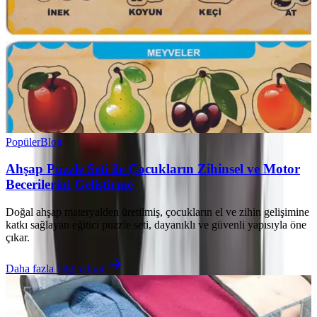
Popüler
Blog
Ahşap Puzzle Seti ile Çocukların Zihinsel ve Motor
Becerilerini Geliştirme
Doğal ahşap materyalden üretilmiş, çocukların el ve zihin gelişimine
katkı sağlayan eğitici puzzle seti, dayanıklı ve güvenli yapısıyla öne
çıkar.
Daha fazla bilgi edinin