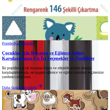
Popüler
Karşılaştırma
Çocuklar İçin Boyama ve Eğlence Setleri
Karşılaştırması En İyi Seçenekler ve Özellikler
İki popüler çocuk boyama kitabı ve etkinlik setinin detaylı
karşılaştırmasıyla, en uygun eğlence ve eğitim ürününü seçmenize
yardımcı oluyoruz.
Daha fazla bilgi edinin