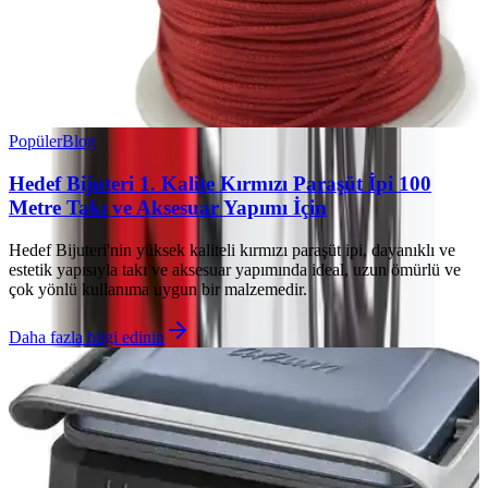
Popüler
Blog
Hedef Bijuteri 1. Kalite Kırmızı Paraşüt İpi 100
Metre Takı ve Aksesuar Yapımı İçin
Hedef Bijuteri'nin yüksek kaliteli kırmızı paraşüt ipi, dayanıklı ve
estetik yapısıyla takı ve aksesuar yapımında ideal, uzun ömürlü ve
çok yönlü kullanıma uygun bir malzemedir.
Daha fazla bilgi edinin