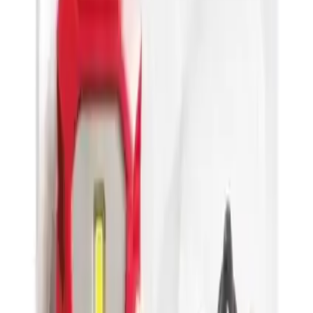
kalmakta, ayrıca ürünün sağlamlığı ve kullanım rahatlığına vurgu
yapmaktadır. Ancak bazı kullanıcılar el fenerinin biraz küçük
olduğunu ve ışık şiddetinin bazı durumlarda yeterli olmadığını
belirtmektedir. Ayrıca şarj soketleriyle ilgili küçük sorunlar
yaşanabilmekte, bu da ürünün geliştirilmesi gereken alanları
göstermektedir.
## Sonuç ve Değerlendirme
Rico RC0037-240 Lümen el feneri özellikle dayanıklılığı,
kullanışlılığı ve enerji verimliliği ile öne çıkan bir ürün olarak kamp
ve açık hava tutkunlarının beklentilerini karşılamaktadır. Mıknatıslı
ve asma özellikleri sayesinde farklı kullanım alanlarına uyum sağlar.
Kullanıcıların genel memnuniyeti yüksek olup ürünün sunduğu
performans ve dayanıklılık tercih edilme sebeplerinin başında
gelmektedir. Her ne kadar küçük teferruatlarda geliştirilmesi gereken
noktalar bulunsa da günlük ve profesyonel kullanımlar için güvenilir
bir yardımcıdır. Bu el feneri teknolojik özellikleri ve pratik
tasarımıyla ihtiyaç duyulan her anda güvenle tercih edilebilir.
Paylaş:
f
𝕏
Yorumlar: