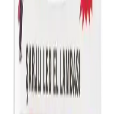
Lümen Güç ve Pratiklik Sunar
Dilara Karaçelik
Yazarı Ziyaret Et
İlham Veren Yazılar
Değerlendirme
4.6
/
5
Yazar
Dilara Karaçelik
Tür
İlham Veren Yazılar
Yayınlanma
10 Ağustos 2025
Güncelleme
19 Ocak 2026
Bu Yazı Hakkında
Rico RC0037-240 Lümen LED el feneri, dayanıklı
tasarımı ve yüksek performansıyla kamp ve acil
durumlar için ideal, şarjlı ve taşınabilir aydınlatma
çözümüdür.