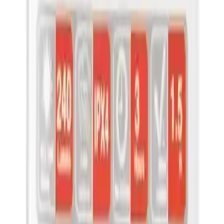
Trendler, ipuçları, rehberler ve yeni fikirlerle dolu
içerikler burada sizi bekliyor.
Rico Şarjlı LED Lambası El Feneri RC0037-240 Lümen: Güç ve
Pratiklik Bir Arada
## Giriş ve Genel Tanıtım
Modern yaşamın gereksinimleri doğrultusunda güvenilir ve
kullanışlı aydınlatma çözümleri her zaman ön plandadır. Rico
markasının geliştirdiği **Şarjlı LED Lambası El Feneri RC0037-
240 Lümen** bu ihtiyaca cevap veren dayanıklı ve fonksiyonel bir
el feneridir. Kullanıcıların çeşitli ihtiyaçlarına uygun tasarımı ve
güçlü özellikleriyle öne çıkan bu ürün, özellikle kamp, açık hava
etkinlikleri ve acil durumlar için ideal bir seçenektir.
## Tasarım ve Malzeme Özellikleri
Bu el feneri kompakt ve ergonomik yapısıyla dikkat çeker.
Mıknatıslı ve asma özellikleri sayesinde kullanım alanını genişleten
tasarımı pratikliği artırır. Aynı zamanda kancalı ve kemer askılı
yapısıyla eller serbest kullanım imkanı sağlar. Ürünün malzeme
kalitesi dayanıklılığı ve uzun ömürlü kullanımı garanti ederken 180
derece açılabilen ayak özelliği sayesinde farklı pozisyonlarda
kullanım kolaylığı sunar.