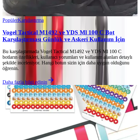
Popüler
Karşılaştırma
Vogel Tactical M1492 ve YDS Ml 100 C Bot
Karşılaştırması Günlük ve Askeri Kullanım İçin
Bu karşılaştırmada Vogel Tactical M1492 ve YDS Ml 100 C
botların özellikleri, kullanıcı yorumları ve kullanım alanları detaylı
şekilde inceleniyor. Hangi botun sizin için daha uygun olduğunu
öğrenin.
Daha fazla bilgi edinin