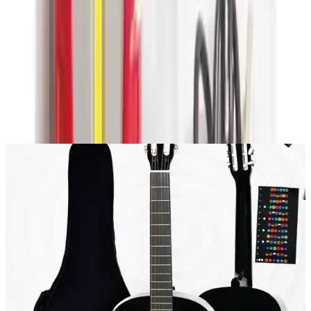
Yorum
0
Beğen
Ayın popüler yazıları