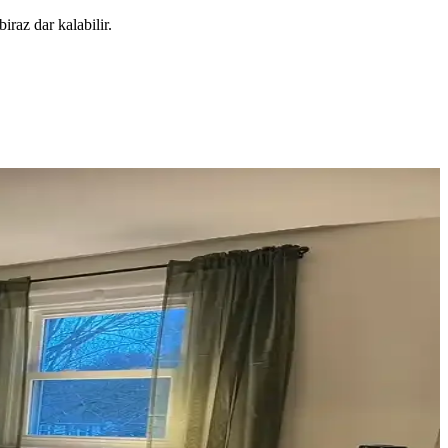
iraz dar kalabilir.
nerek mekanın estetik bütünlüğü sağlanır.
fonksiyonelliğini nasıl etkilediği inceleniyor.
eri
çimler verandanın atmosferini ve dış görünümünü güçlendirir.