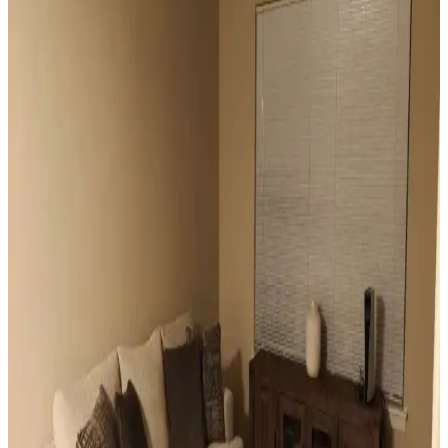
engellenmeden ışık kontrolü sağlar.
Vintage Yatakların Yatak Odası Düzenine Etkisi ve
Mekâna Uyum Sağlama Yöntemleri
Vintage yatakların mekâna uyumu, boyut ve yerleşim planlaması ile
renk ve dekorasyon uyumu, kişisel tercihlerle dengelenerek yatak
odasında estetik ve fonksiyonellik sağlanır.
Odanızı Geliştirmenin Yolları: Perde, Aydınlatma ve
Dekorasyon İpuçlarıyla Atmosferi Yenileme
Odanızın atmosferini perde seçimi, aydınlatma, duvar renkleri ve
mobilya düzenlemeleriyle nasıl geliştirebileceğinizi anlatan kapsamlı
öneriler sunulmaktadır. Küçük değişikliklerle mekânda büyük
farklar yaratabilirsiniz.
Mutfak Pencereleri İçin Estetik ve Fonksiyonel
Perde ile Jaluzi Seçenekleri
Mutfak pencereleri için perde ve jaluzi seçiminde mevcut pencere
durumu, kullanım alışkanlıkları ve dekorasyon tarzı önemlidir.
Roman storlar, bambu jaluziler ve dekoratif filmler estetik ve
fonksiyonel çözümler sunar.