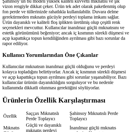
Şahinsoy’un bu modeli yüksek kaliteli kuvvetli mıknatısı ve şık
vizon rengiyle dikkat çeker. Ürün tek adet olarak paketlenmiş olup
fon perde ve tüllerinizde rahatlıkla kullanılabilir. Duvara delme
gerektirmeden mıknatıs gücüyle perdeyi toplama imkanı sağlar.
Ürün dayanıklı ve kaliteli floş iplikten üretilmiş olup çeşitli renk
seçenekleri mevcuttur. Kullanıcılar inanılmaz güçlü mıknatısını ve
estetik görünümünü beğeniyor; ancak iç kısmının sürekli düşmesi ve
açıp kapattıkça topun kendiliğinden ayrılması gibi bazı sorunlar da
rapor ediliyor.
Kullanıcı Yorumlarından Öne Çıkanlar
Kullanıcılar mıknatısın inanılmaz güçlü olduğunu ve perdeyi
kolayca topladığını belirtiyorlar. Ancak iç kısmının sürekli düşmesi
ve açıp kapattıkça topun ayrılması gibi sorunlar yaşanabiliyor. Bazı
kullanıcılar ürünün dayanıklılığını sorguluyor ve bu nedenle
kullanımda dikkatli olunması gerektiğini söylüyorlar.
Ürünlerin Özellik Karşılaştırması
Saççax Mıknatıslı
Şahinsoy Mıknatıslı Perde
Özellik
Perde Toplayıcı
Toplayıcı
Güçlü ve dayanıklı
Mıknatıs
İnanılmaz güçlü mıknatıs
mıknatıs perdeyi