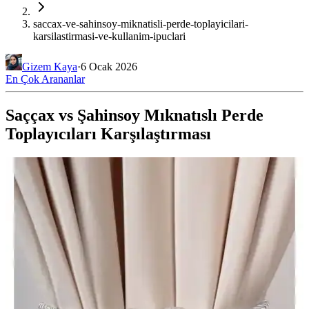
saccax-ve-sahinsoy-miknatisli-perde-toplayicilari-
karsilastirmasi-ve-kullanim-ipuclari
Gizem Kaya
·
6 Ocak 2026
En Çok Arananlar
Saççax vs Şahinsoy Mıknatıslı Perde
Toplayıcıları Karşılaştırması