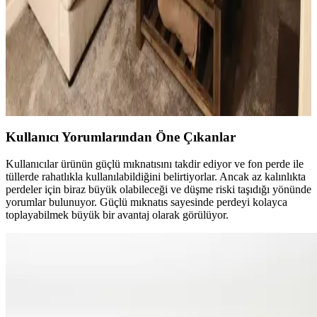
estetik görünümünü önemli ölçüde değiştirir.
Küçük Oturma Odası Dekorasyonunda Denge ve
Katmanlama Teknikleriyle Alanı Genişletme
Küçük oturma odalarında perde, aydınlatma, mobilya ve dekorasyon
seçimleriyle denge ve katmanlama sağlanarak alan görsel olarak
genişletilir ve fonksiyonellik artırılır.
Kullanıcı Yorumlarından Öne Çıkanlar
Kullanıcılar ürünün güçlü mıknatısını takdir ediyor ve fon perde ile
tüllerde rahatlıkla kullanılabildiğini belirtiyorlar. Ancak az kalınlıkta
perdeler için biraz büyük olabileceği ve düşme riski taşıdığı yönünde
yorumlar bulunuyor. Güçlü mıknatıs sayesinde perdeyi kolayca
toplayabilmek büyük bir avantaj olarak görülüyor.