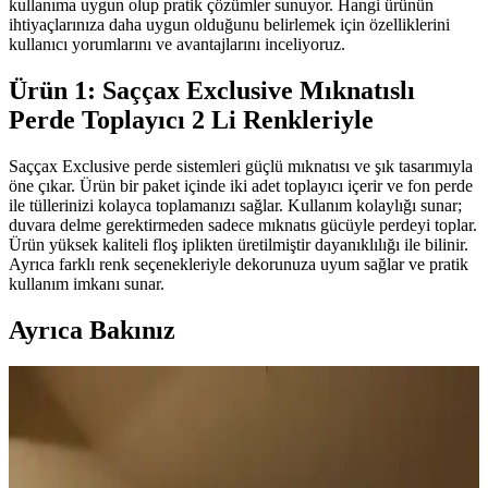
kullanıma uygun olup pratik çözümler sunuyor. Hangi ürünün
ihtiyaçlarınıza daha uygun olduğunu belirlemek için özelliklerini
kullanıcı yorumlarını ve avantajlarını inceliyoruz.
Ürün 1: Saççax Exclusive Mıknatıslı
Perde Toplayıcı 2 Li Renkleriyle
Saççax Exclusive perde sistemleri güçlü mıknatısı ve şık tasarımıyla
öne çıkar. Ürün bir paket içinde iki adet toplayıcı içerir ve fon perde
ile tüllerinizi kolayca toplamanızı sağlar. Kullanım kolaylığı sunar;
duvara delme gerektirmeden sadece mıknatıs gücüyle perdeyi toplar.
Ürün yüksek kaliteli floş iplikten üretilmiştir dayanıklılığı ile bilinir.
Ayrıca farklı renk seçenekleriyle dekorunuza uyum sağlar ve pratik
kullanım imkanı sunar.
Ayrıca Bakınız
Duvar Rengiyle Uyumlu Perde Seçimi: Yeşil,
Turuncu ve Kahverenginin Mekâna Etkisi
Duvar rengine uyumlu perde seçimi, mekânın atmosferini belirler.
Yeşil tonlar doğal sakinlik sunarken, turuncu ve kahverengi sıcaklık