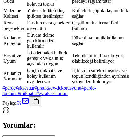
Gücü
perdeyi sağlam tutar
kolayca toplar
Malzeme
Yüksek kaliteli floş
Kaliteli floş iplik dayanıklılık
Kalitesi
iplikten üretilmiştir
sağlar
Renk
Farklı renk seçenekleri
Çeşitli renk alternatifleri
Seçenekleri
mevcuttur
bulunur
Duvara delme
Kullanım
Düzenli ve pratik kullanım
gerektirmeden
Kolaylığı
sağlar
kullanılır
İki adet paket halinde
Boyut ve
Tek adet ürün biraz büyük
genişlik ve kalınlık
Uyum
olabileceği belirtiliyor
açısından uygun
Güçlü mıknatıs ve
İç kısmın sürekli düşmesi ve
Kullanıcı
kolay kullanım
topun kendiliğinden ayrılması
Yorumları
övgüleri var
şikayetleri bulunuyor
#
perde
#
aksesuar
#
pratik
#
ev-dekorasyonu
#
perde-
toplama
#
miknatis
#
ev-aksesuarlari
Paylaş:
f
𝕏
Yorumlar: