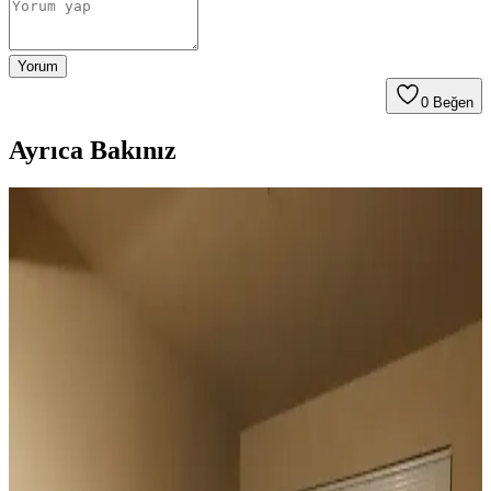
Yorum
0
Beğen
Ayrıca Bakınız
Duvar Rengiyle Uyumlu Perde Seçimi: Yeşil,
Turuncu ve Kahverenginin Mekâna Etkisi
Duvar rengine uyumlu perde seçimi, mekânın atmosferini belirler.
Yeşil tonlar doğal sakinlik sunarken, turuncu ve kahverengi sıcaklık
katar. Kalın keten ve karartma perdeler ışık kontrolünde avantaj
sağlar.
Geniş Pencereler İçin Fonksiyonel ve Estetik Perde
Seçenekleri ve Çözümleri
Geniş pencereler için hücresel stor, iki stor perde kullanımı, rulo stor
ve pencere filmleri gibi işlevsel ve estetik perde seçenekleri manzara