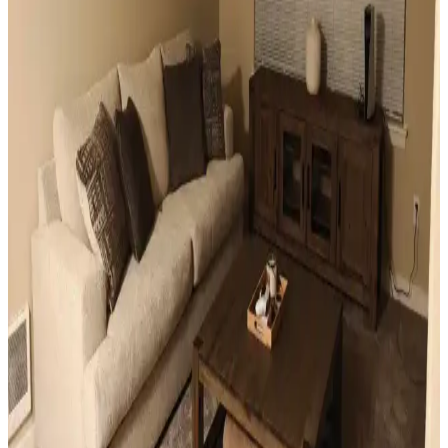
farklar yaratabilirsiniz.
Mutfak Pencereleri İçin Estetik ve Fonksiyonel
Perde ile Jaluzi Seçenekleri
Mutfak pencereleri için perde ve jaluzi seçiminde mevcut pencere
durumu, kullanım alışkanlıkları ve dekorasyon tarzı önemlidir.
Roman storlar, bambu jaluziler ve dekoratif filmler estetik ve
fonksiyonel çözümler sunar.
Sıcak Tonlu Mekanlarda Perde ve Perde Çubuğu
Seçimi İçin Estetik ve Fonksiyonel Rehber
Sıcak beyaz duvarlar ve açık kahverengi zeminlerde perde ve perde
çubuğu seçimi, estetik ve fonksiyonel açıdan mekanın atmosferini
belirler. Doğru renk ve malzeme tercihleri mekana sıcaklık ve uyum
katar.
Ev Dekorasyonunda Küçük Dokunuşlarla
Mekanların Kişisel ve Estetik Dönüşümü
Ev dekorasyonunda aydınlatma, halı, sanat eserleri ve mobilya
uyumu gibi küçük ama etkili dokunuşlar, mekanların kişisel ve