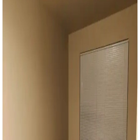
katar. Kalın keten ve karartma perdeler ışık kontrolünde avantaj
sağlar.
Geniş Pencereler İçin Fonksiyonel ve Estetik Perde
Seçenekleri ve Çözümleri
Geniş pencereler için hücresel stor, iki stor perde kullanımı, rulo stor
ve pencere filmleri gibi işlevsel ve estetik perde seçenekleri manzara
engellenmeden ışık kontrolü sağlar.
Vintage Yatakların Yatak Odası Düzenine Etkisi ve
Mekâna Uyum Sağlama Yöntemleri
Vintage yatakların mekâna uyumu, boyut ve yerleşim planlaması ile
renk ve dekorasyon uyumu, kişisel tercihlerle dengelenerek yatak
odasında estetik ve fonksiyonellik sağlanır.
Odanızı Geliştirmenin Yolları: Perde, Aydınlatma ve
Dekorasyon İpuçlarıyla Atmosferi Yenileme
Odanızın atmosferini perde seçimi, aydınlatma, duvar renkleri ve
mobilya düzenlemeleriyle nasıl geliştirebileceğinizi anlatan kapsamlı
öneriler sunulmaktadır. Küçük değişikliklerle mekânda büyük