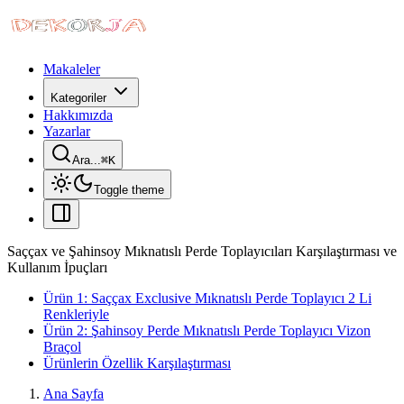
Makaleler
Kategoriler
Hakkımızda
Yazarlar
Ara...
⌘
K
Toggle theme
Saççax ve Şahinsoy Mıknatıslı Perde Toplayıcıları Karşılaştırması ve
Kullanım İpuçları
Ürün 1: Saççax Exclusive Mıknatıslı Perde Toplayıcı 2 Li
Renkleriyle
Ürün 2: Şahinsoy Perde Mıknatıslı Perde Toplayıcı Vizon
Braçol
Ürünlerin Özellik Karşılaştırması
Ana Sayfa