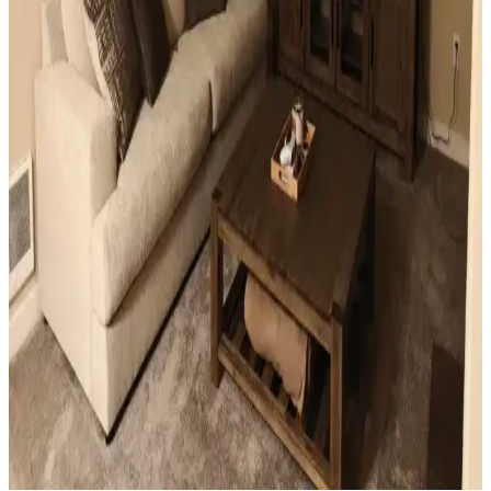
Sıcak Tonlu Mekanlarda Perde ve Perde Çubuğu
Seçimi İçin Estetik ve Fonksiyonel Rehber
Sıcak beyaz duvarlar ve açık kahverengi zeminlerde perde ve perde
çubuğu seçimi, estetik ve fonksiyonel açıdan mekanın atmosferini
belirler. Doğru renk ve malzeme tercihleri mekana sıcaklık ve uyum
katar.
Ev Dekorasyonunda Küçük Dokunuşlarla
Mekanların Kişisel ve Estetik Dönüşümü
Ev dekorasyonunda aydınlatma, halı, sanat eserleri ve mobilya
uyumu gibi küçük ama etkili dokunuşlar, mekanların kişisel ve
estetik görünümünü önemli ölçüde değiştirir.
Küçük Oturma Odası Dekorasyonunda Denge ve
Katmanlama Teknikleriyle Alanı Genişletme
Küçük oturma odalarında perde, aydınlatma, mobilya ve dekorasyon
seçimleriyle denge ve katmanlama sağlanarak alan görsel olarak
genişletilir ve fonksiyonellik artırılır.