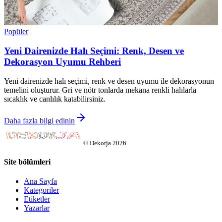
Popüler
Yeni Dairenizde Halı Seçimi: Renk, Desen ve
Dekorasyon Uyumu Rehberi
Yeni dairenizde halı seçimi, renk ve desen uyumu ile dekorasyonun
temelini oluşturur. Gri ve nötr tonlarda mekana renkli halılarla
sıcaklık ve canlılık katabilirsiniz.
Daha fazla bilgi edinin
©
Dekorja
2026
Site bölümleri
Ana Sayfa
Kategoriler
Etiketler
Yazarlar