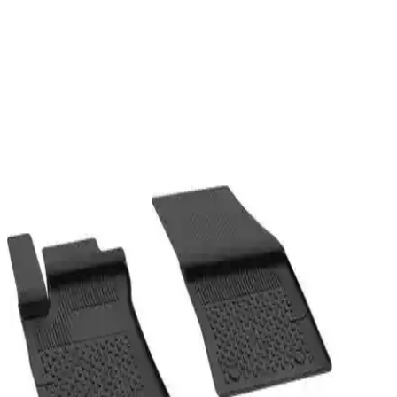
estetik çözümler sunar.
Murat Kağıt Oto Paspas: Dayanıklı ve Pratik Araç
İçi Temizlik Çözümü
Murat Kağıt Oto Paspas, dayanıklı ve kullanışlı yapısıyla araç içi
temizliği kolaylaştırır. Toyota uyumlu, kuru iç mekanlarda ideal,
uygun fiyatlı ve pratik bir araç içi temizlik çözümüdür.
Ford Courier için 3D Oto Paspas Seti: Dayanıklı ve
Ekolojik İç Koruma Çözümü
Ford Courier için özel tasarlanmış 3D oto paspas seti, su ve kir
koruması, kolay temizlik ve dayanıklılık sağlayarak aracınızın içini
korur ve konforu artırır.
Sahler Uyumlu Byd Seal 2024+ Oto Paspas Seti
Çevre Dostu ve Dayanıklı Tasarım
Sahler Byd Seal U Dm-i 2024+ uyumlu paspas seti, enjeksiyon
teknolojisi ve çevre dostu Tpe Sebs malzemesiyle, havuzlu yapısı ve
kolay montajıyla araç içi koruma sağlar, estetik ve dayanıklı çözüm
sunar.