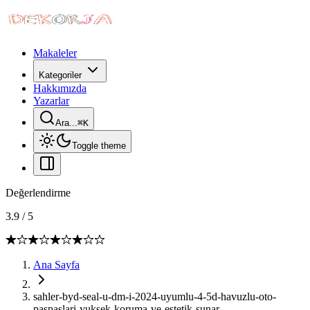
Makaleler
Kategoriler
Hakkımızda
Yazarlar
Ara...
⌘
K
Toggle theme
Değerlendirme
3.9
/
5
Ana Sayfa
sahler-byd-seal-u-dm-i-2024-uyumlu-4-5d-havuzlu-oto-
paspaslari-yuksek-koruma-ve-estetik-sunar