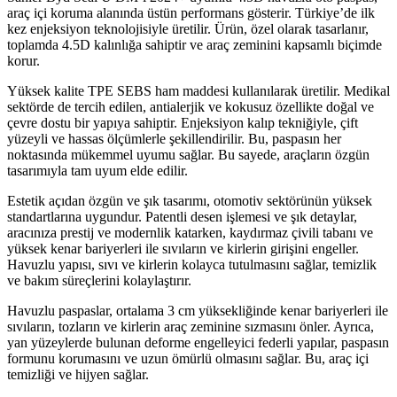
araç içi koruma alanında üstün performans gösterir. Türkiye’de ilk
kez enjeksiyon teknolojisiyle üretilir. Ürün, özel olarak tasarlanır,
toplamda 4.5D kalınlığa sahiptir ve araç zeminini kapsamlı biçimde
korur.
Yüksek kalite TPE SEBS ham maddesi kullanılarak üretilir. Medikal
sektörde de tercih edilen, antialerjik ve kokusuz özellikte doğal ve
çevre dostu bir yapıya sahiptir. Enjeksiyon kalıp tekniğiyle, çift
yüzeyli ve hassas ölçümlerle şekillendirilir. Bu, paspasın her
noktasında mükemmel uyumu sağlar. Bu sayede, araçların özgün
tasarımıyla tam uyum elde edilir.
Estetik açıdan özgün ve şık tasarımı, otomotiv sektörünün yüksek
standartlarına uygundur. Patentli desen işlemesi ve şık detaylar,
aracınıza prestij ve modernlik katarken, kaydırmaz çivili tabanı ve
yüksek kenar bariyerleri ile sıvıların ve kirlerin girişini engeller.
Havuzlu yapısı, sıvı ve kirlerin kolayca tutulmasını sağlar, temizlik
ve bakım süreçlerini kolaylaştırır.
Havuzlu paspaslar, ortalama 3 cm yüksekliğinde kenar bariyerleri ile
sıvıların, tozların ve kirlerin araç zeminine sızmasını önler. Ayrıca,
yan yüzeylerde bulunan deforme engelleyici federli yapılar, paspasın
formunu korumasını ve uzun ömürlü olmasını sağlar. Bu, araç içi
temizliği ve hijyen sağlar.