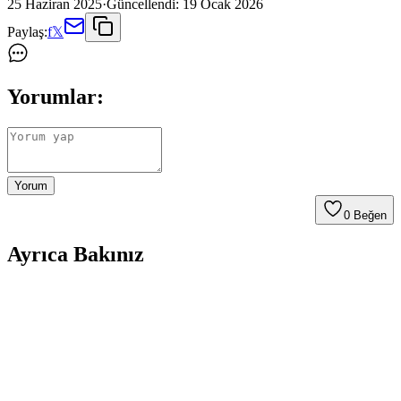
25 Haziran 2025
·
Güncellendi:
19 Ocak 2026
Paylaş:
f
𝕏
Yorumlar:
Yorum
0
Beğen
Ayrıca Bakınız
Sahler Renault Kadjar 2015-2022 Uyumlu 4.5D
Havuzlu Oto Paspasları Analizi ve Özellikleri
Sahler markasının Renault Kadjar 2015-2022 modelleri için özel
tasarlanan 4.5D havuzlu oto paspasları, çevre dostu malzeme,
yüksek dayanıklılık ve mükemmel uyum sağlar. Uzun ömürlü ve