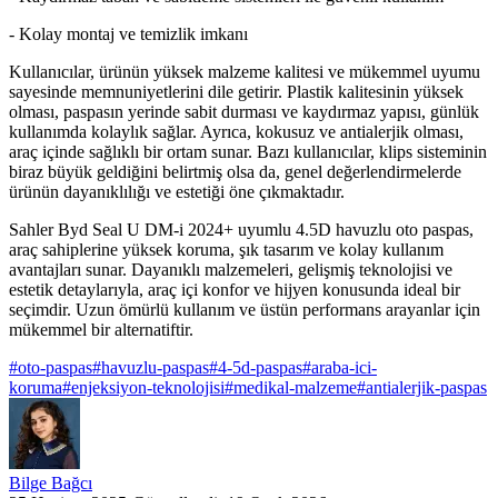
- Kolay montaj ve temizlik imkanı
Kullanıcılar, ürünün yüksek malzeme kalitesi ve mükemmel uyumu
sayesinde memnuniyetlerini dile getirir. Plastik kalitesinin yüksek
olması, paspasın yerinde sabit durması ve kaydırmaz yapısı, günlük
kullanımda kolaylık sağlar. Ayrıca, kokusuz ve antialerjik olması,
araç içinde sağlıklı bir ortam sunar. Bazı kullanıcılar, klips sisteminin
biraz büyük geldiğini belirtmiş olsa da, genel değerlendirmelerde
ürünün dayanıklılığı ve estetiği öne çıkmaktadır.
Sahler Byd Seal U DM-i 2024+ uyumlu 4.5D havuzlu oto paspas,
araç sahiplerine yüksek koruma, şık tasarım ve kolay kullanım
avantajları sunar. Dayanıklı malzemeleri, gelişmiş teknolojisi ve
estetik detaylarıyla, araç içi konfor ve hijyen konusunda ideal bir
seçimdir. Uzun ömürlü kullanım ve üstün performans arayanlar için
mükemmel bir alternatiftir.
#
oto-paspas
#
havuzlu-paspas
#
4-5d-paspas
#
araba-ici-
koruma
#
enjeksiyon-teknolojisi
#
medikal-malzeme
#
antialerjik-paspas
Bilge Bağcı