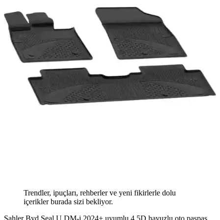
Trendler, ipuçları, rehberler ve yeni fikirlerle dolu
içerikler burada sizi bekliyor.
Sahler Byd Seal U DM-i 2024+ uyumlu 4.5D havuzlu oto paspas,