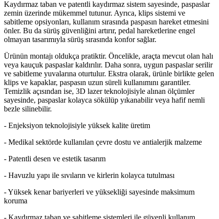
Kaydırmaz taban ve patentli kaydırmaz sistem sayesinde, paspaslar
zemin üzerinde mükemmel tutunur. Ayrıca, klips sistemi ve
sabitleme opsiyonları, kullanım sırasında paspasın hareket etmesini
önler. Bu da sürüş güvenliğini artırır, pedal hareketlerine engel
olmayan tasarımıyla sürüş sırasında konfor sağlar.
Ürünün montajı oldukça pratiktir. Öncelikle, araçta mevcut olan halı
veya kauçuk paspaslar kaldırılır. Daha sonra, uygun paspaslar serilir
ve sabitleme yuvalarına oturtulur. Ekstra olarak, ürünle birlikte gelen
klips ve kapaklar, paspasın uzun süreli kullanımını garantiler.
Temizlik açısından ise, 3D lazer teknolojisiyle alınan ölçümler
sayesinde, paspaslar kolayca sökülüp yıkanabilir veya hafif nemli
bezle silinebilir.
- Enjeksiyon teknolojisiyle yüksek kalite üretim
- Medikal sektörde kullanılan çevre dostu ve antialerjik malzeme
- Patentli desen ve estetik tasarım
- Havuzlu yapı ile sıvıların ve kirlerin kolayca tutulması
- Yüksek kenar bariyerleri ve yüksekliği sayesinde maksimum
koruma
- Kaydırmaz taban ve sabitleme sistemleri ile güvenli kullanım