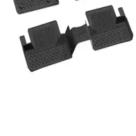
Sahler Skoda Superb 2015-2023 Uyumlu Havuzlu
Oto Paspasları Detaylı İnceleme ve Özellikleri
Sahler markasına ait Skoda Superb 2015-2023 modelleriyle uyumlu,
dayanıklı ve estetik havuzlu oto paspaslar hakkında detaylı bilgi ve
kullanım avantajları.
Tesla Model Y 2020-2024 Uyumlu Sahler 4.5D
Havuzlu Premium Oto Paspasları
Tesla Model Y 2020-2024 modelleri için özel tasarlanmış Sahler
havuzlu oto paspaslar, dayanıklı malzeme ve gelişmiş teknolojilerle
aracınızı korur, estetik ve fonksiyonel çözümler sunar.
Gold Tüm Araçlara Uyumlu 3D Havuzlu Zebra
Siyah Oto Paspas Özellikleri ve Kullanım
Avantajları
Gold 3D havuzlu zebra siyah oto paspas, yüksek kenarları,
dayanıklı malzemesi ve kolay temizliği ile araç iç mekanını koruyan
ideal çözüm sunar.