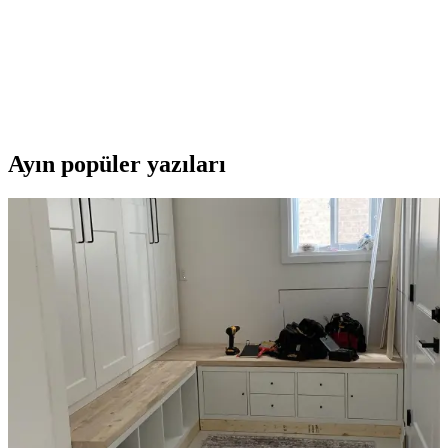
Renault Megane 4 Hatchback 2016 ve Sonrası
Uyumlu Havalı Oto Paspasları Kaliteli ve Estetik
Renault Megane 4 Hatchback 2016 ve sonrası modellerle uyumlu,
enjeksiyon teknolojisiyle üretilmiş, çevre dostu ve estetik havuzlu
oto paspaslar ile aracınızın iç temizliği ve korunması kolaylaşır.
Ayın popüler yazıları