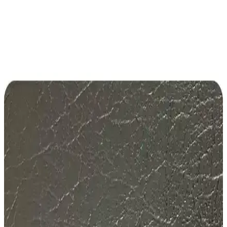
Bosch Aerotwin Silecek Seti Opel Astra K (2015-
2021) İçin Yüksek Performans ve Güvenilirlik
Opel Astra K (2015-2021) modelleri için tasarlanan Bosch Aerotwin
silecek seti, üstün performans, sessiz çalışma ve dayanıklılık sunarak
güvenli sürüş sağlar.
Bosch Fiat Egea Cross İçin Ön ve Arka Silecek
Takımı 2019-2025 Uyumlu Güvenilir Performans
Bosch tarafından tasarlanan Fiat Egea Cross için özel silecek seti,
2019-2025 modellerle uyumlu, grafit kaplamalı kauçuk ve
aerodinamik tasarımıyla dayanıklı ve sessiz silme sağlar.
Toyota Auris için Bosch Silecek Seti: Güçlü ve
Güvenilir Temizlik Çözümü
Toyota Auris için özel tasarlanmış Bosch silecek seti, yüksek
teknolojileri ve dayanıklı malzemeleriyle kusursuz temizlik ve
güvenli sürüş sağlar.
Valeo Fiat Linea Silecek Takımı: Uzun Ömürlü ve