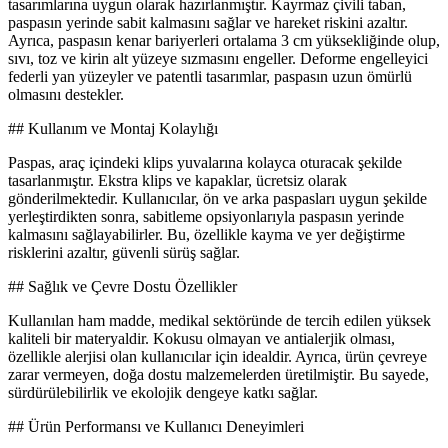
tasarımlarına uygun olarak hazırlanmıştır. Kayrmaz çivili taban,
paspasın yerinde sabit kalmasını sağlar ve hareket riskini azaltır.
Ayrıca, paspasın kenar bariyerleri ortalama 3 cm yüksekliğinde olup,
sıvı, toz ve kirin alt yüzeye sızmasını engeller. Deforme engelleyici
federli yan yüzeyler ve patentli tasarımlar, paspasın uzun ömürlü
olmasını destekler.
## Kullanım ve Montaj Kolaylığı
Paspas, araç içindeki klips yuvalarına kolayca oturacak şekilde
tasarlanmıştır. Ekstra klips ve kapaklar, ücretsiz olarak
gönderilmektedir. Kullanıcılar, ön ve arka paspasları uygun şekilde
yerleştirdikten sonra, sabitleme opsiyonlarıyla paspasın yerinde
kalmasını sağlayabilirler. Bu, özellikle kayma ve yer değiştirme
risklerini azaltır, güvenli sürüş sağlar.
## Sağlık ve Çevre Dostu Özellikler
Kullanılan ham madde, medikal sektöründe de tercih edilen yüksek
kaliteli bir materyaldir. Kokusu olmayan ve antialerjik olması,
özellikle alerjisi olan kullanıcılar için idealdir. Ayrıca, ürün çevreye
zarar vermeyen, doğa dostu malzemelerden üretilmiştir. Bu sayede,
sürdürülebilirlik ve ekolojik dengeye katkı sağlar.
## Ürün Performansı ve Kullanıcı Deneyimleri