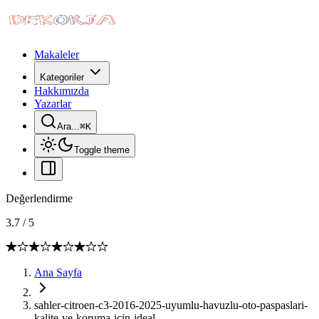
Makaleler
Kategoriler
Hakkımızda
Yazarlar
Ara...
⌘
K
Toggle theme
Değerlendirme
3.7
/
5
Ana Sayfa
sahler-citroen-c3-2016-2025-uyumlu-havuzlu-oto-paspaslari-
kalite-ve-koruma-icin-ideal