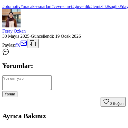
#
otomotiv
#
aracaksesuarlari
#
cevrecuret
#
guvenlik
#
temizlik
#
saglik
#
day
Feray Özkan
30 Mayıs 2025
·
Güncellendi:
19 Ocak 2026
Paylaş:
f
𝕏
Yorumlar:
Yorum
0
Beğen
Ayrıca Bakınız