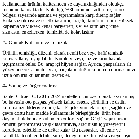
Kullanıcılar, ürünün kalitesinden ve dayanıklılığından oldukça
memnun kalmaktadır. Kalınlığı, %30 oranında arttırılmış topuk
bölgesi sayesinde aşınma ve yıpranmalara karşı direnç sağlar.
Kokusuz olması ve estetik tasarımı, araç içi konforu arttırır. Yüksek
kaplama ve yüksek kenar bariyerleri, sıvı ve kirin araç içine
sızmasını engellerken, temizliği de kolaylaştırır.
## Günlük Kullanım ve Temizlik
Ürünün temizliği, düzenli olarak nemli bez veya hafif temizlik
kimyasallarıyla yapılabilir. Kumlu yüzeyi, toz ve kirin havada
uçuşmasını önler. Bu, araç içi hijyen sağlar. Ayrıca, paspasların alt
yüzeyinde yer alan detaylar, parçaların doğru konumda durmasını ve
uzun ömürlü kullanımını destekler.
## Sonuç ve Değerlendirme
Sahler Citroen C3 2016-2024 modelleri için özel olarak tasarlanmış
bu havuzlu oto paspas, yüksek kalite, estetik görünüm ve üstün
koruma özellikleriyle öne çıkar. Enjeksiyon teknolojisi, sağlıklı ve
çevre dostu ham madde kullanımı ile birleştiğinde, ürün hem
dayanıklılık hem de kullanıcı konforu sağlar. Güçlü yapısı, uzun
ömürlü performansı ve şık tasarımıyla, aracınızın iç yüzeylerini
korurken, estetiğine de değer katar. Bu paspaslar, güvenle ve
rahatlıkla tercih edilebilir, sürüş deneyiminizi bir üst seviyeye taşır.