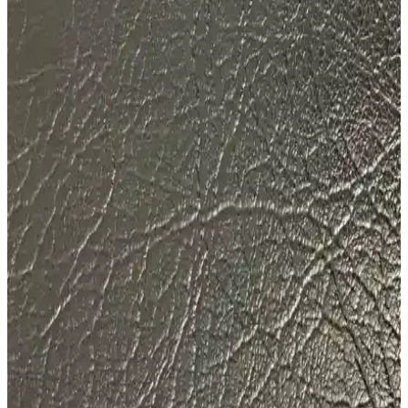
Güçlü Performans Sunar
Valeo Fiat Linea silecek takımı, dayanıklı kauçuk ve kolay montaj
özellikleriyle her hava koşulunda üstün performans sağlar, güvenli
sürüş için ideal tercih.
Dives Tekstil Sicilya Premium ve Fixall Adhesive
Suni Deri Ürünlerinin Karşılaştırması
Sicilia Premium ve Fixall Adhesive suni deri ürünlerinin özellikleri,
kullanım alanları ve kullanıcı yorumlarıyla detaylı karşılaştırması,
ihtiyaçlara en uygun seçeneği belirlemenize yardımcı olur.
Geoderik Makina Spiral Hava Hortumu ve
Tabancası 15 Metre Uzunlukta Endüstriyel
Kullanım
Geoderik markasının 15 metre spiral hava hortumu ve tabancası seti,
dayanıklı malzeme yapısı ve geniş kullanım alanlarıyla profesyonel
ve endüstriyel uygulamalara uygun, kolay kullanım sağlayan bir
çözüm sunar.
Dives Tekstil Lincoln ve Sicilya Premium Suni Deri
Karşılaştırması: Özellikler ve Kullanıcı Yorumları