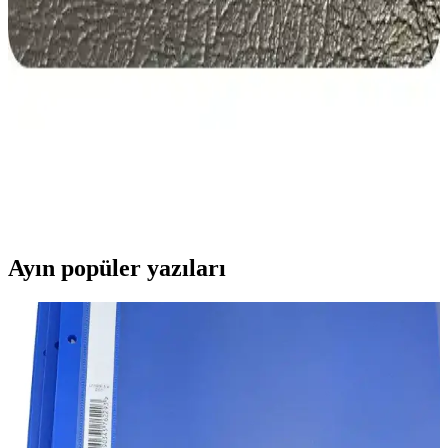
Lincoln ve Sicilya premium suni deri ürünleri, malzeme, kalınlık ve
kullanıcı memnuniyeti açısından karşılaştırıldı. Her biri farklı
kullanım alanları ve avantajlar sunuyor.
Dives Tekstil Lincoln Serisi Premium Suni Deri ve
Fixall Mikro Fiber Kaplama Karşılaştırması
İki popüler suni deri ürünü olan Lincoln Serisi premium döşemelik
ve Fixall mikro fiber kaplama, kullanım alanları ve özellikleriyle
detaylı karşılaştırılıyor. Hangi ürün daha uygun? Öğrenin.
Ayın popüler yazıları