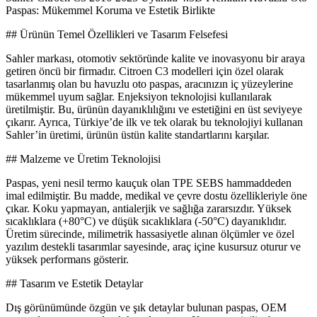
Paspas: Mükemmel Koruma ve Estetik Birlikte
## Ürünün Temel Özellikleri ve Tasarım Felsefesi
Sahler markası, otomotiv sektöründe kalite ve inovasyonu bir araya
getiren öncü bir firmadır. Citroen C3 modelleri için özel olarak
tasarlanmış olan bu havuzlu oto paspas, aracınızın iç yüzeylerine
mükemmel uyum sağlar. Enjeksiyon teknolojisi kullanılarak
üretilmiştir. Bu, ürünün dayanıklılığını ve estetiğini en üst seviyeye
çıkarır. Ayrıca, Türkiye’de ilk ve tek olarak bu teknolojiyi kullanan
Sahler’in üretimi, ürünün üstün kalite standartlarını karşılar.
## Malzeme ve Üretim Teknolojisi
Paspas, yeni nesil termo kauçuk olan TPE SEBS hammaddeden
imal edilmiştir. Bu madde, medikal ve çevre dostu özellikleriyle öne
çıkar. Koku yapmayan, antialerjik ve sağlığa zararsızdır. Yüksek
sıcaklıklara (+80°C) ve düşük sıcaklıklara (-50°C) dayanıklıdır.
Üretim sürecinde, milimetrik hassasiyetle alınan ölçümler ve özel
yazılım destekli tasarımlar sayesinde, araç içine kusursuz oturur ve
yüksek performans gösterir.
## Tasarım ve Estetik Detaylar
Dış görünümünde özgün ve şık detaylar bulunan paspas, OEM