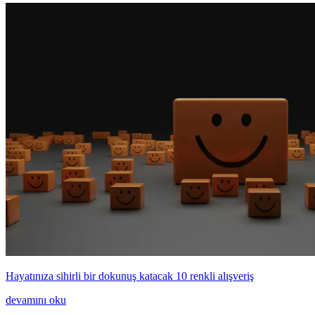
Hayatınıza sihirli bir dokunuş katacak 10 renkli alışveriş
devamını oku