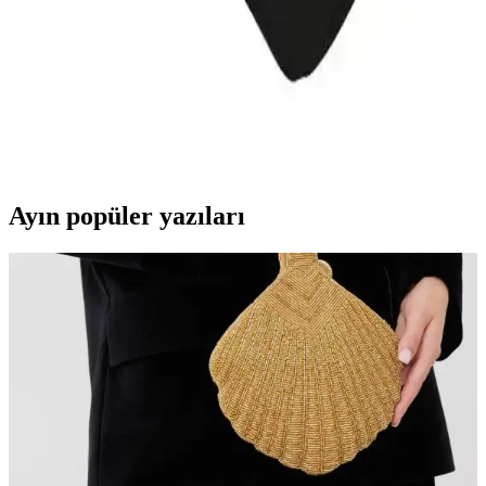
yapısıyla kamp ve pikniklerde içecekleri uzun süre soğuk tutar,
pratik taşıma sağlar.
2025'te Bisiklet Tutkunlarının Vazgeçilmezi: Sporsize
Su Geçirmez Matara Çantası
2025'in en dayanıklı ve su geçirmez bisiklet çantasını keşfedin.
Eşyalarınız güvende, sürüşünüz konforlu olsun. Hemen inceleyin!
Ayın popüler yazıları