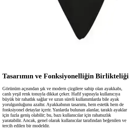
Uygun
Eryatex'in büyük boy termos çantası, 25 litre hacmi ve hafif plastik
yapısıyla kamp ve pikniklerde içecekleri uzun süre soğuk tutar,
pratik taşıma sağlar.
2025'te Bisiklet Tutkunlarının Vazgeçilmezi: Sporsize
Su Geçirmez Matara Çantası
2025'in en dayanıklı ve su geçirmez bisiklet çantasını keşfedin.
Eşyalarınız güvende, sürüşünüz konforlu olsun. Hemen inceleyin!
Tasarımın ve Fonksiyonelliğin Birlikteliği
Görünüm açısından şık ve modern çizgilere sahip olan ayakkabı,
canlı yeşil renk tonuyla dikkat çeker. Hafif yapısıyla kullanıcıya
büyük bir rahatlık sağlar ve uzun süreli kullanımlarda bile ayak
yorulgunluğunu azaltır. Ayakkabının tasarımı, hem estetik hem de
fonksiyonel detaylar içerir. Yanlarda bulunan alanlar, taraklı ayaklar
için fazla geniş olabilir; bu, bazı kullanıcılar için rahatsızlık
yaratabilir. Ancak, genel olarak kullanıcılar tarafından beğenilen ve
tercih edilen bir modeldir.