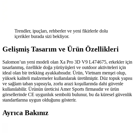
Trendler, ipuçları, rehberler ve yeni fikirlerle dolu
içerikler burada sizi bekliyor.
Gelişmiş Tasarım ve Ürün Özellikleri
Salomon’un yeni modeli olan Xa Pro 3D V9 L474675, erkekler için
tasarlanmış, özellikle doğa yürüyüşleri ve outdoor aktiviteleri için
ideal olan bir trekking ayakkabısıdır. Ürün, Vietnam menşei olup,
yüksek kaliteli malzemeler kullanılarak üretilmiştir. Düz topuk yapısı
ve sağlam taban yapısıyla, zorlu arazi koşullarında dahi güvenle
kullanılabilir. Ürünün üreticisi Amer Sports firmasıdır ve ürün
görsellerinde CE uygunluk sembolü bulunur, bu da küresel güvenlik
standartlarına uygun olduğunu gösterir.
Ayrıca Bakınız
Vogel Tactical M1492 ve YDS Ml 100 C Bot