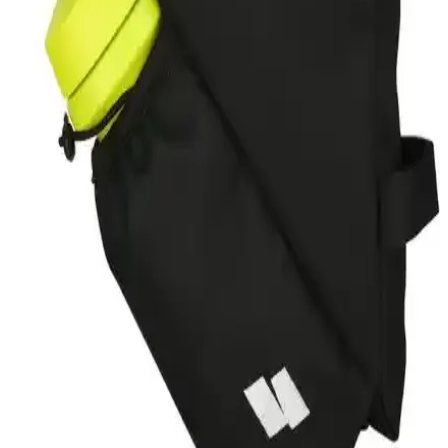
Yorumları
Bu karşılaştırmada Columbia Cs0282 ve The North Face S/S
Simple Dome Tee'nin özellikleri, kullanıcı yorumları ve kullanım
alanları detaylı şekilde incelenerek, en uygun erkek tişörtü seçimine
yardımcı olunuyor.
Lumberjack Lead 3pr Siyah Kan Outdoor Bot: Şık
ve Dayanıklı Günlük Kullanım Ayakkabısı
Lumberjack Lead 3pr Siyah Kan outdoor bot, dayanıklı ve şık
tasarımıyla konforu ve performansı bir arada sunar, zorlu koşullarda
güvenle kullanılabilir.
Kinetix Nepal Tx 3Pr Erkek Outdoor Ayakkabısı
Siyah ve Kırmızı Renk Seçenekleriyle
Kinetix Nepal Tx 3Pr erkek outdoor ayakkabısı, dayanıklı
malzemeleri ve kaymaz tabanıyla doğa yürüyüşleri ve açık hava
etkinlikleri için ideal, şık ve konforlu bir modeldir.
Eryatex Soğuk Tutucu Termos Çanta Geniş Hacmi
ve Dayanıklı Tasarımıyla Outdoor Kullanımına