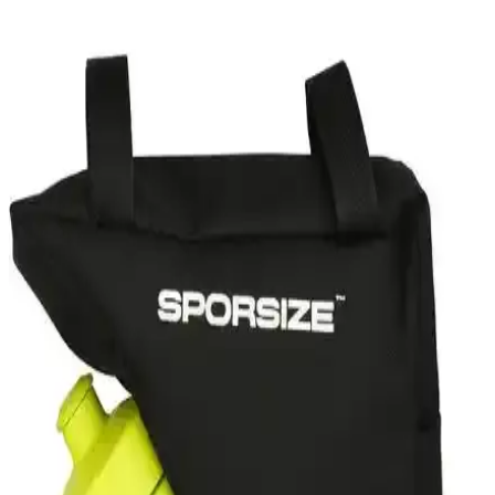
Karşılaştırması Günlük ve Askeri Kullanım İçin
Bu karşılaştırmada Vogel Tactical M1492 ve YDS Ml 100 C
botların özellikleri, kullanıcı yorumları ve kullanım alanları detaylı
şekilde inceleniyor. Hangi botun sizin için daha uygun olduğunu
öğrenin.
Lightinghm 42 Lt Askeri Dağcı Kamp ve Seyahat
Sırt Çantası Özellikleri ve Kullanım Alanları
Lightinghm 42 Lt. askeri dağcı sırt çantası, su geçirmez Cordura
kumaşı, geniş depolama ve ayarlanabilir konfor özellikleriyle zorlu
doğa koşullarına uygun dayanıklı ve pratik bir seçim.
Salomon Outrıse Erkek Outdoor Ayakkabı Doğa
Yürüyüşleri İçin Hafif ve Şık Tasarım
Salomon Outrıse erkek outdoor ayakkabısı, hafifliği, dayanıklılığı ve
şık tasarımıyla doğa yürüyüşleri ve trekking aktiviteleri için ideal.
Rahatlık ve fonksiyonellik sunar.
Columbia Cs0282 ve The North Face S/S Simple
Dome Tee Karşılaştırması: Özellikler ve Kullanıcı