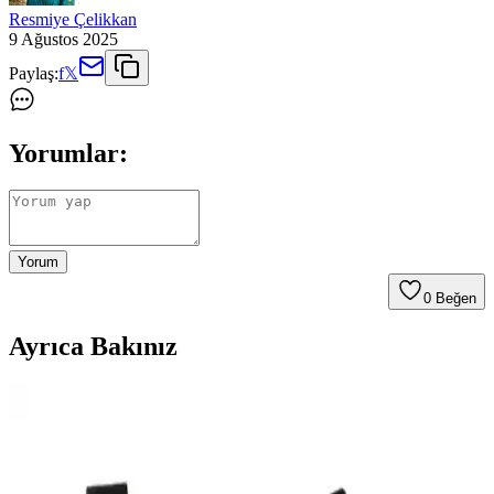
Resmiye Çelikkan
9 Ağustos 2025
Paylaş:
f
𝕏
Yorumlar:
Yorum
0
Beğen
Ayrıca Bakınız
Vogel Tactical M1492 ve YDS Ml 100 C Bot
Karşılaştırması Günlük ve Askeri Kullanım İçin
Bu karşılaştırmada Vogel Tactical M1492 ve YDS Ml 100 C