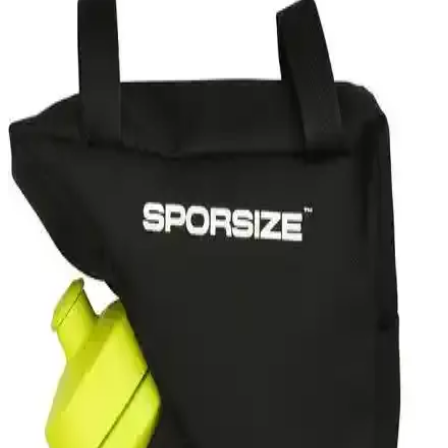
botların özellikleri, kullanıcı yorumları ve kullanım alanları detaylı
şekilde inceleniyor. Hangi botun sizin için daha uygun olduğunu
öğrenin.
Lightinghm 42 Lt Askeri Dağcı Kamp ve Seyahat
Sırt Çantası Özellikleri ve Kullanım Alanları
Lightinghm 42 Lt. askeri dağcı sırt çantası, su geçirmez Cordura
kumaşı, geniş depolama ve ayarlanabilir konfor özellikleriyle zorlu
doğa koşullarına uygun dayanıklı ve pratik bir seçim.
Salomon Outrıse Erkek Outdoor Ayakkabı Doğa
Yürüyüşleri İçin Hafif ve Şık Tasarım
Salomon Outrıse erkek outdoor ayakkabısı, hafifliği, dayanıklılığı ve
şık tasarımıyla doğa yürüyüşleri ve trekking aktiviteleri için ideal.
Rahatlık ve fonksiyonellik sunar.
Columbia Cs0282 ve The North Face S/S Simple
Dome Tee Karşılaştırması: Özellikler ve Kullanıcı
Yorumları
Bu karşılaştırmada Columbia Cs0282 ve The North Face S/S