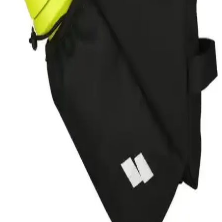
Simple Dome Tee'nin özellikleri, kullanıcı yorumları ve kullanım
alanları detaylı şekilde incelenerek, en uygun erkek tişörtü seçimine
yardımcı olunuyor.
Lumberjack Lead 3pr Siyah Kan Outdoor Bot: Şık
ve Dayanıklı Günlük Kullanım Ayakkabısı
Lumberjack Lead 3pr Siyah Kan outdoor bot, dayanıklı ve şık
tasarımıyla konforu ve performansı bir arada sunar, zorlu koşullarda
güvenle kullanılabilir.
Kinetix Nepal Tx 3Pr Erkek Outdoor Ayakkabısı
Siyah ve Kırmızı Renk Seçenekleriyle
Kinetix Nepal Tx 3Pr erkek outdoor ayakkabısı, dayanıklı
malzemeleri ve kaymaz tabanıyla doğa yürüyüşleri ve açık hava
etkinlikleri için ideal, şık ve konforlu bir modeldir.
Eryatex Soğuk Tutucu Termos Çanta Geniş Hacmi
ve Dayanıklı Tasarımıyla Outdoor Kullanımına
Uygun
Eryatex'in büyük boy termos çantası, 25 litre hacmi ve hafif plastik