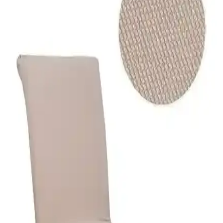
Faiend Likralı ve Tuchmall Kadife sandalye kılıfları, farklı kumaşlar
ve özelliklerle ev dekorasyonunuza şıklık katıyor. Esneklik ve
temizlik kolaylığıyla öne çıkan bu ürünleri detaylı karşılaştırıyoruz.
Elgeyar Jakarli ve Faiend Likralı Sandalye
Kılıflarının Karşılaştırması ve Kullanım Özellikleri
Elgeyar jakarli ve Faiend likralı sandalye kılıflarını malzeme, uyum,
dayanıklılık ve bakım açısından karşılaştırıyoruz. Hangi ürün daha
uygun ve dayanıklı? Detaylar burada.
Faiend Tuğla Desen Sandalye Kılıfı: Estetik ve
Kullanışlı Çözüm, Dayanıklı ve Esnek Tasarım
Faiend tuğla desen sandalye kılıfı, esnek yapısı, kolay kullanımı ve
dayanıklılığıyla ev dekorasyonunu tamamlayan şık bir çözümdür.
Makinede yıkanabilir özelliğiyle pratiklik sağlar.
Elgeyar Jakarli Sandalye Örtüsü: Esneklik ve
Estetiği Bir Arada Sunan Pratik Çözüm
Elgeyar Jakarli Sandalye Örtüsü, yüksek esneklik ve dayanıklılık
sağlayan polyester jakar dokusu ile mobilyalarınıza şıklık katarken