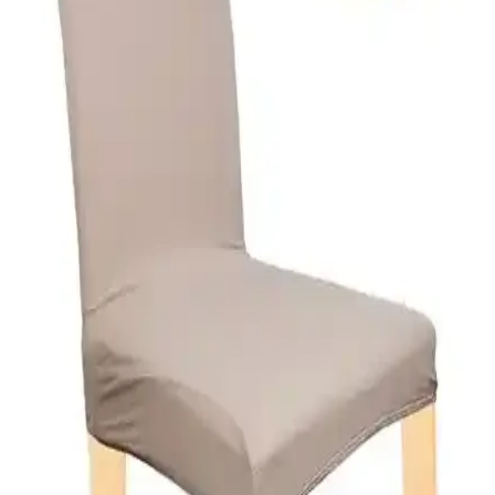
Faiend Tuğla Desen Sandalye Kılıfı: Estetik ve
Kullanışlı Çözüm, Dayanıklı ve Esnek Tasarım
Faiend tuğla desen sandalye kılıfı, esnek yapısı, kolay kullanımı ve
dayanıklılığıyla ev dekorasyonunu tamamlayan şık bir çözümdür.
Makinede yıkanabilir özelliğiyle pratiklik sağlar.
Elgeyar Jakarli Sandalye Örtüsü: Esneklik ve
Estetiği Bir Arada Sunan Pratik Çözüm
Elgeyar Jakarli Sandalye Örtüsü, yüksek esneklik ve dayanıklılık
sağlayan polyester jakar dokusu ile mobilyalarınıza şıklık katarken
kolay temizlenebilir özelliğiyle pratiklik sunar.
Riselerhome Elgeyar ve Özmakan Yüksek Kaliteli
Sandalye Kılıfı Karşılaştırması
İki popüler sandalye örtüsü ürününü detaylı karşılaştırıyoruz. Elastik
yapıları, kullanım kolaylığı ve kullanıcı yorumlarıyla en uygun
seçimi yapmanıza yardımcı oluyor.
Faiend Lik Likları ve Tuğla Desen Sandalye Kılıfı
Karşılaştırması