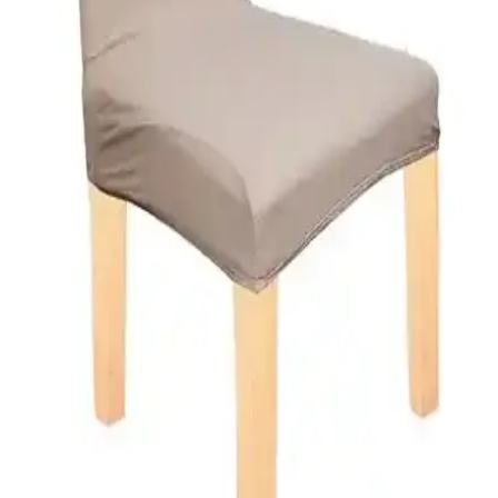
kolay temizlenebilir özelliğiyle pratiklik sunar.
Riselerhome Elgeyar ve Özmakan Yüksek Kaliteli
Sandalye Kılıfı Karşılaştırması
İki popüler sandalye örtüsü ürününü detaylı karşılaştırıyoruz. Elastik
yapıları, kullanım kolaylığı ve kullanıcı yorumlarıyla en uygun
seçimi yapmanıza yardımcı oluyor.
Faiend Lik Likları ve Tuğla Desen Sandalye Kılıfı
Karşılaştırması
İki Faiend sandalye kılıfını detaylı karşılaştırıyoruz. Estetik,
dayanıklılık ve kullanım kolaylığı açısından farkları ve kullanıcı
yorumlarını içerir.
Faiend Likralı Esnek ve Özmakan Lastikli Sandalye
Kılıfı Karşılaştırması
İki sandalye kılıfı ürününü malzeme, esneklik, boyut uyumu ve
kullanım kolaylığı açısından karşılaştırıyoruz. Kullanıcı geri
bildirimleri ve ürün özellikleriyle ilgili önemli detaylar içerir.