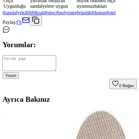
Ölçü
yuvarlak olmayan
büyük olabilen ölçü
Uygunluğu
sandalyelere uygun
uyumsuzlukları
#
sandalyekilifi
#
likrali
#
strec
#
polyester
#
elastik
#
dugun
#
otel
Paylaş:
f
𝕏
Yorumlar:
Yorum
0
Beğen
Ayrıca Bakınız
Faiend Likralı ve Tuchmall Kadife Sandalye Kılıfı
Karşılaştırması Ürün Özellikleri ve Kullanıcı
Yorumları