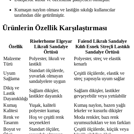
Kumaşın naylon olması ve lastiğin sıkılığı kullanıcılar
tarafından dile getirilmiştir.
Ürünlerin Özellik Karşılaştırması
Riselerhome Elgeyar
Faiend Likralı Sandalye
Özellik
Likrali Sandalye
Kılıfı Esnek Streçli Lastıklı
Örtüsü
Sandalye Örtüsü
Malzeme
Polyester, likrali ve
Polyester, streç ve elastik
Türü
lastikli
kenarlı
Standart ölçülerde,
Uyum
Çeşitli ölçülerde, elastik ve
yuvarlak olmayan
Sağlama
streç yapısıyla uyum sağlar
sandalyelere uygun
Dikiş ve
Sağlam dikişler,
Sağlam dikişler, lastikler
Lastik
lastikler dayanıklı
gevşeyebilir veya yırtılabilir
Dayanıklılığı
Kumaş
Yuşak, kaliteli
Kumaş naylon, bazen yağlı
Kalitesi
polyester kumaş
lekeler ve kusurlu dikişler
Renk ve
Hoş ve çeşitli renk
Moda renkler, bazı renk
Tasarım
seçenekleri
uyumsuzlukları ve ton farkları
Boyut ve
Standart ölçüler,
Çeşitli ölçülerde, küçük veya