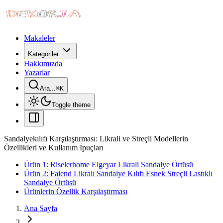
Makaleler
Kategoriler
Hakkımızda
Yazarlar
Ara...
⌘
K
Toggle theme
Sandalyekılıfı Karşılaştırması: Likrali ve Streçli Modellerin
Özellikleri ve Kullanım İpuçları
Ürün 1: Riselerhome Elgeyar Likrali Sandalye Örtüsü
Ürün 2: Faiend Likralı Sandalye Kılıfı Esnek Streçli Lastıklı
Sandalye Örtüsü
Ürünlerin Özellik Karşılaştırması
Ana Sayfa