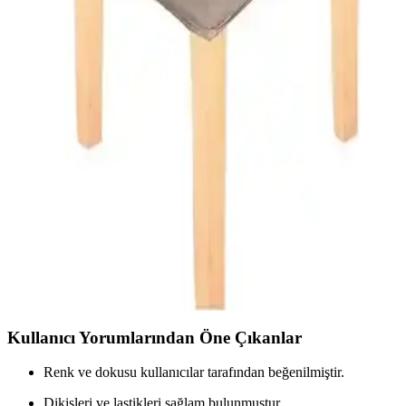
İki Faiend sandalye kılıfını detaylı karşılaştırıyoruz. Estetik,
dayanıklılık ve kullanım kolaylığı açısından farkları ve kullanıcı
yorumlarını içerir.
Faiend Likralı Esnek ve Özmakan Lastikli Sandalye
Kılıfı Karşılaştırması
İki sandalye kılıfı ürününü malzeme, esneklik, boyut uyumu ve
kullanım kolaylığı açısından karşılaştırıyoruz. Kullanıcı geri
bildirimleri ve ürün özellikleriyle ilgili önemli detaylar içerir.
Elgeyar Balpeteği Likra Kumaşlı ve GüzelEvim
Bambu Sandalye Kılıfı Karşılaştırması
Bu karşılaştırma, elastik ve şık sandalye örtülerinin özelliklerini,
kullanıcı yorumlarını ve seçim ipuçlarını detaylı şekilde sunuyor.
Kullanıcı Yorumlarından Öne Çıkanlar
Renk ve dokusu kullanıcılar tarafından beğenilmiştir.
Dikişleri ve lastikleri sağlam bulunmuştur.