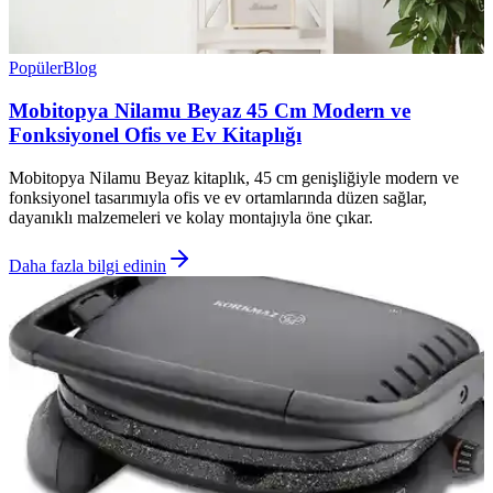
Popüler
Blog
Mobitopya Nilamu Beyaz 45 Cm Modern ve
Fonksiyonel Ofis ve Ev Kitaplığı
Mobitopya Nilamu Beyaz kitaplık, 45 cm genişliğiyle modern ve
fonksiyonel tasarımıyla ofis ve ev ortamlarında düzen sağlar,
dayanıklı malzemeleri ve kolay montajıyla öne çıkar.
Daha fazla bilgi edinin