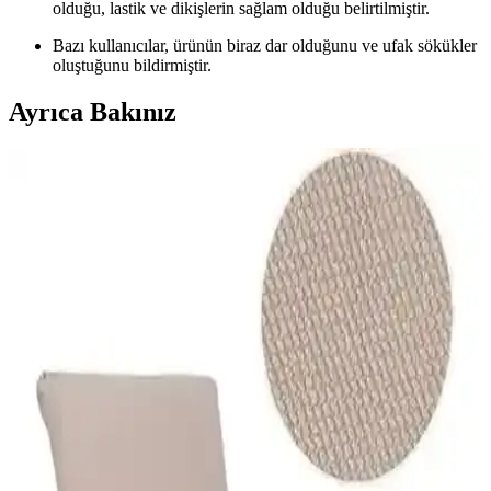
olduğu, lastik ve dikişlerin sağlam olduğu belirtilmiştir.
Bazı kullanıcılar, ürünün biraz dar olduğunu ve ufak sökükler
oluştuğunu bildirmiştir.
Ayrıca Bakınız
Faiend Likralı ve Tuchmall Kadife Sandalye Kılıfı
Karşılaştırması Ürün Özellikleri ve Kullanıcı
Yorumları
Faiend Likralı ve Tuchmall Kadife sandalye kılıfları, farklı kumaşlar
ve özelliklerle ev dekorasyonunuza şıklık katıyor. Esneklik ve
temizlik kolaylığıyla öne çıkan bu ürünleri detaylı karşılaştırıyoruz.
Elgeyar Jakarli ve Faiend Likralı Sandalye
Kılıflarının Karşılaştırması ve Kullanım Özellikleri
Elgeyar jakarli ve Faiend likralı sandalye kılıflarını malzeme, uyum,
dayanıklılık ve bakım açısından karşılaştırıyoruz. Hangi ürün daha
uygun ve dayanıklı? Detaylar burada.