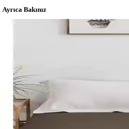
Ayrıca Bakınız
Üntaş Tek Kişilik Lastikli Çarşaf Takımı: Dayanıklı
Üntaş'ın yüksek kaliteli pamuk-polyester karışımlı, gri renkli, lastikl
Karaca Home 4 Element Hava Açık Gri Pamuk Nevresi
Bu karşılaştırma, Karaca Home 4 Element Hava Açık Gri %100 pamuk nevr
değerlendirir; kullanıcı görüşlerinde öne çıkan artılar ve eksiler özetlen
Mertim 120x200 Lastikli Ranforce Çarşafı – Türkiy
Türkiye menşeli Lionas Tekstil üretimi olan Mertim 120x200 Lastikli
görünümlü ve 30 °C ilk yıkama talimatı içerir.
Buanart Çift Kişilik Lastikli Penye Çarşaf: Yatak Ko
Yüksek kaliteli %100 pamuklu penye kumaş ve geniş tasarımıyla Buanart
Şanlı Penye Lastikli Çarşaflar Karşılaştırması: Farkl