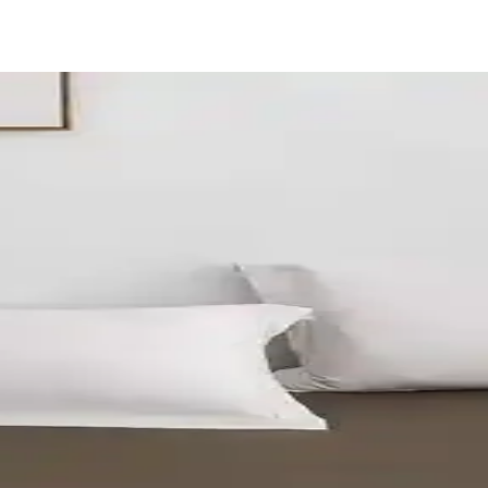
 ve Estetik Yatak Dekorasyonu Çözümü
i ve hava geçirgen tek kişilik çarşaf takımı, dayanıklılığı ve şık tasarım
m Takımı vs Josef Ekru Çizgili Saten Karşılaştırmas
esim takımı ile Josef Ekru Çizgili Saten çift kişilik takımını kumaş iç
ir.
e Menşeli Pamuklu Yatak İçin Uygun
 Ranforce çarşafı pamuklu ranforce dokuma ile nefes alabilirlik sağla
nforunu Artıran Kaliteli Seçenek
 çift kişilik lastikli çarşaf, konforu ve estetiği bir arada sunar, ka
ı Ebat ve Renk Seçenekleri