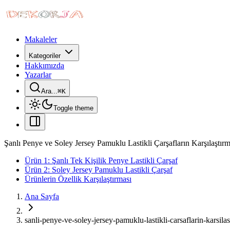
Makaleler
Kategoriler
Hakkımızda
Yazarlar
Ara...
⌘
K
Toggle theme
Şanlı Penye ve Soley Jersey Pamuklu Lastikli Çarşafların Karşılaştırm
Ürün 1: Şanlı Tek Kişilik Penye Lastikli Çarşaf
Ürün 2: Soley Jersey Pamuklu Lastikli Çarşaf
Ürünlerin Özellik Karşılaştırması
Ana Sayfa
sanli-penye-ve-soley-jersey-pamuklu-lastikli-carsaflarin-karsilas