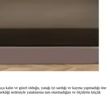
ıza yardımcı oluyor.
ı ve olası sorunları detaylı incelendi.
la birlikte sunuluyor.
 yardımcı oluyor.
kça kalın ve güzel olduğu, yatağı iyi sardığı ve kayma yapmadığı öne
sekliği nedeniyle yataklarına tam oturmadığını ve ölçülerin küçük