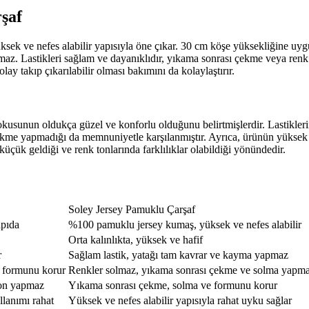
şaf
ek ve nefes alabilir yapısıyla öne çıkar. 30 cm köşe yüksekliğine uygun
z. Lastikleri sağlam ve dayanıklıdır, yıkama sonrası çekme veya renk 
olay takıp çıkarılabilir olması bakımını da kolaylaştırır.
kusunun oldukça güzel ve konforlu olduğunu belirtmişlerdir. Lastikler
kme yapmadığı da memnuniyetle karşılanmıştır. Ayrıca, ürünün yüksek ve
küçük geldiği ve renk tonlarında farklılıklar olabildiği yönündedir.
Soley Jersey Pamuklu Çarşaf
apıda
%100 pamuklu jersey kumaş, yüksek ve nefes alabilir
Orta kalınlıkta, yüksek ve hafif
r
Sağlam lastik, yatağı tam kavrar ve kayma yapmaz
ı formunu korur
Renkler solmaz, yıkama sonrası çekme ve solma yapm
yon yapmaz
Yıkama sonrası çekme, solma ve formunu korur
llanımı rahat
Yüksek ve nefes alabilir yapısıyla rahat uyku sağlar