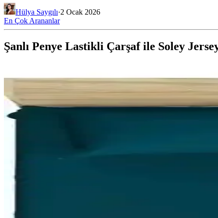
Hülya Saygılı
·
2 Ocak 2026
En Çok Arananlar
Şanlı Penye Lastikli Çarşaf ile Soley Jers