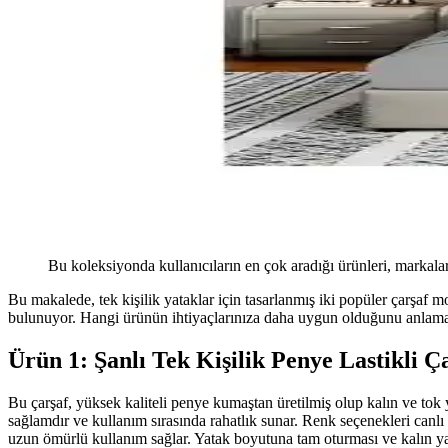
Bu koleksiyonda kullanıcıların en çok aradığı ürünleri, markalar
Bu makalede, tek kişilik yataklar için tasarlanmış iki popüler çarşaf mo
bulunuyor. Hangi ürünün ihtiyaçlarınıza daha uygun olduğunu anlamak i
Ürün 1: Şanlı Tek Kişilik Penye Lastikli Ç
Bu çarşaf, yüksek kaliteli penye kumaştan üretilmiş olup kalın ve t
sağlamdır ve kullanım sırasında rahatlık sunar. Renk seçenekleri can
uzun ömürlü kullanım sağlar. Yatak boyutuna tam oturması ve kalın yapıs