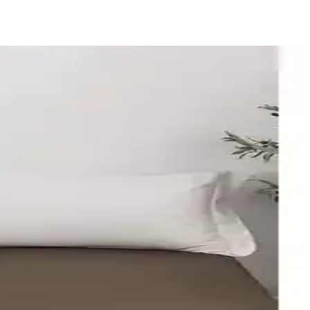
ıyla yatak odalarına mükemmel uyum sağlar.
ı
eriği, desen/tema, çarşaf tipi, set içeriği ve boyutlar açısından
r; 120x200, 120x190 ve 110x200 ölçülerine uyumludur; beyaz
yma yapmaz ve uzun ömürlüdür.