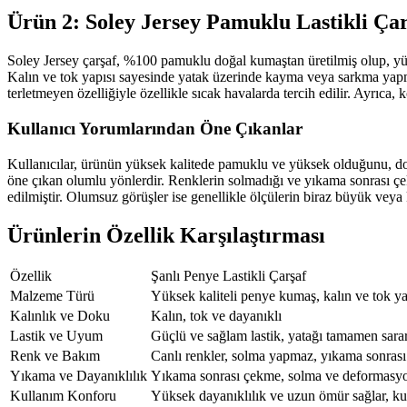
Ürün 2: Soley Jersey Pamuklu Lastikli Çar
Soley Jersey çarşaf, %100 pamuklu doğal kumaştan üretilmiş olup, yüks
Kalın ve tok yapısı sayesinde yatak üzerinde kayma veya sarkma yapma
terletmeyen özelliğiyle özellikle sıcak havalarda tercih edilir. Ayrıca, k
Kullanıcı Yorumlarından Öne Çıkanlar
Kullanıcılar, ürünün yüksek kalitede pamuklu ve yüksek olduğunu, do
öne çıkan olumlu yönlerdir. Renklerin solmadığı ve yıkama sonrası çe
edilmiştir. Olumsuz görüşler ise genellikle ölçülerin biraz büyük veya 
Ürünlerin Özellik Karşılaştırması
Özellik
Şanlı Penye Lastikli Çarşaf
Malzeme Türü
Yüksek kaliteli penye kumaş, kalın ve tok y
Kalınlık ve Doku
Kalın, tok ve dayanıklı
Lastik ve Uyum
Güçlü ve sağlam lastik, yatağı tamamen sara
Renk ve Bakım
Canlı renkler, solma yapmaz, yıkama sonras
Yıkama ve Dayanıklılık
Yıkama sonrası çekme, solma ve deformas
Kullanım Konforu
Yüksek dayanıklılık ve uzun ömür sağlar, ku