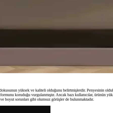
z. Ölçüleri, kumaş kalitesi ve kullanıcı yorumlarıyla en iyi seçimi yapman
ılaştırması: Kumaş, Ölçü ve Kullanım Özellikleri
llanıcı memnuniyeti açısından karşılaştırması yapıldı. Her ürünün avantajlar
rşaf Karşılaştırması ve Kullanıcı Yorumları
e kullanım kolaylığı açısından detaylı karşılaştırması, kullanıcı yorumlarıy
Çarşaf Karşılaştırması ve Özellikleri
, kullanım özellikleri ve kullanıcı yorumlarıyla en uygun seçimi yapmanıza
okusunun yüksek ve kaliteli olduğunu belirtmişlerdir. Penyesinin oldu
ı formunu koruduğu vurgulanmıştır. Ancak bazı kullanıcılar, ürünün yük
sı ve boyut sorunları gibi olumsuz görüşler de bulunmaktadır.