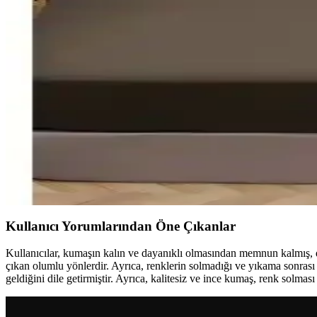
İki farklı Şanlı penye lastikli çarşaf modelini detaylı karşılaştırıyoru
Aslans ve Şanlı Çift Kişilik Lastikli Çarşafların Karş
İki farklı çift kişilik lastikli çarşafın kumaş, ölçü, dayanıklılık ve ku
Şanlı Penye ve Soley Pamuklu Tek Kişilik Lastikli Ça
İki farklı tek kişilik lastikli çarşafın kumaş özellikleri, dayanıklılık v
Lady Moda ve Şanlı Marka Çift Kişilik Penye Lastikli 
İki popüler çift kişilik penye lastikli çarşafın detaylı karşılaştırması
Kullanıcı Yorumlarından Öne Çıkanlar
Kullanıcılar, kumaşın kalın ve dayanıklı olmasından memnun kalmış, d
çıkan olumlu yönlerdir. Ayrıca, renklerin solmadığı ve yıkama sonras
geldiğini dile getirmiştir. Ayrıca, kalitesiz ve ince kumaş, renk solma