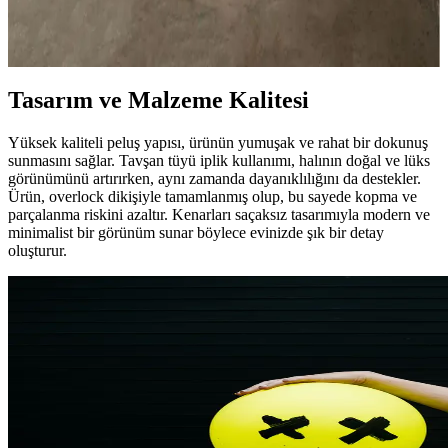
Lolavien çift kişilik peluş battaniye, yumuşak dokusu ve modern
tasarımıyla sıcaklık ve şıklık sağlar. Dayanıklı malzemeleri ve kolay
bakımıyla uzun ömürlü kullanıma uygundur.
Tasarım ve Malzeme Kalitesi
Yüksek kaliteli peluş yapısı, ürünün yumuşak ve rahat bir dokunuş
sunmasını sağlar. Tavşan tüyü iplik kullanımı, halının doğal ve lüks
görünümünü artırırken, aynı zamanda dayanıklılığını da destekler.
Ürün, overlock dikişiyle tamamlanmış olup, bu sayede kopma ve
parçalanma riskini azaltır. Kenarları saçaksız tasarımıyla modern ve
minimalist bir görünüm sunar böylece evinizde şık bir detay
oluşturur.