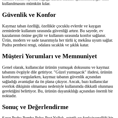
kullanılmasını mümkün kılar.
Güvenlik ve Konfor
Kaymaz taban özelliği, özellikle çocuklu evlerde ve kaygan
zeminlerde kullanım sırasında güvenliği artırır. Bu sayede, ev
kazalarının önüne geçilir ve kullanım sırasında konfor sağlanır.
Ürün, modern ve sade tasarımıyla her türlü iç mekâna uyum sağlar.
Pudra pembesi rengi, odalara sıcaklık ve şıklık katar.
Müşteri Yorumları ve Memnuniyet
Genel olarak, kullanıcılar ürünün yumuşak dokusunu ve kaymaz
tabanını övgüyle dile getiriyor. "Güzel yumuşacık" ifadesi, ürünün
konforunu vurgularken, kaymaz tabanın güvenlik açısından
sağladığı avantajlar da ön plana çıkıyor. Ancak, bazı kullanıcılar
overlok dikişinin olmaması nedeniyle kullanımda dikkatli olunması
gerektiğini belirtiyor. Bu, ürünün dayanıklılığı açısından önemli bir
noktadır.
Sonuç ve Değerlendirme
Sarar Pudra Pembe Peluş Post Yolluk, estetik ve fonksiyonelliği bir