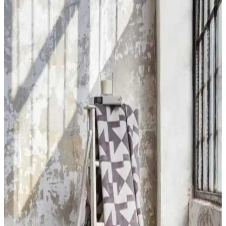
Venucci Quincey halı, yumuşak dokusu ve dayanıklı yapısıyla iç
mekanlara şıklık ve konfor katar. Kolay temizlenebilir özellikleriyle
pratik kullanım sağlar.
Zeynep Tekstil Penguen Nakışlı Kapşonlu Wellsoft
Peluş Bornoz İnceleme ve Kullanıcı Yorumları
Penguen nakışlı kapşonlu wellsoft bornoz, yüksek sıcak tutma
özelliği ve şık tasarımıyla evde rahatlık ve estetiği bir arada sunar.
Kaliteli malzeme ve kullanışlı tasarımıyla soğuk havalara ideal bir
tercih.
Madame Coco Peluş Halı: Yumuşak Dokusu ve
Dekorasyonda Estetik Çözümler
Madame Coco peluş halılar, yumuşak dokusu ve çeşitli renk
seçenekleriyle ev dekorasyonunda konfor ve estetik sunar. Uzun
ömürlü ve kolay temizlenebilir yapısıyla yaşam alanlarınıza sıcaklık
katar.
MaisonArt Comfy ve Semecca Lara Kapüşonlu
Bornoz Karşılaştırması