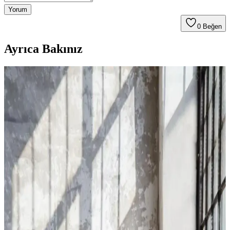
Yorum
0
Beğen
Ayrıca Bakınız
Peluş Halı Karşılaştırması: Saraz ve Valery Home
Ürünlerinin Özellikleri ve Kullanım Avantajları
İki farklı peluş halı modelini malzeme, boyut, renk ve kullanım
özellikleri açısından karşılaştırıyoruz. Konfor, güvenlik ve estetik
açısından önemli detaylar ve kullanıcı yorumlarıyla ürünlerin
avantajlarını keşfedin.
Venucci Quincey Bukleli Yumuşak Peluş Post Halı
Modern İç Mekan Dekorasyonu İçin
Venucci Quincey halı, yumuşak dokusu ve dayanıklı yapısıyla iç
mekanlara şıklık ve konfor katar. Kolay temizlenebilir özellikleriyle
pratik kullanım sağlar.
Zeynep Tekstil Penguen Nakışlı Kapşonlu Wellsoft