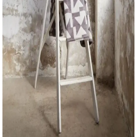
MaisonArt Comfy ve Semecca Lara bornozları, malzeme ve
kullanım özellikleriyle öne çıkıyor. Bu karşılaştırma, ürünlerin kalite,
emicilik ve dayanıklılık gibi yönlerini detaylandırarak doğru seçim
yapmanıza yardımcı olur.
Raschel Halı Balat ve Talia Home Kaymaz Banyo
Paspası Karşılaştırması
İki farklı banyo paspasını detaylı karşılaştırıyoruz. Raschel Halı
Balat ve Talia Home ürünleri, özellikleri ve kullanıcı yorumlarıyla
banyonuza uygun seçimi yapmanıza yardımcı oluyor.
Saraz Halı Tavşan Tüyü Post Peluş: Modern ve
Yumuşak Tasarımıyla Ev Dekorasyonuna Şıklık
Katar
Saraz Tavşan Tüyü Post Peluş halı, yüksek kaliteli, ultra yumuşak
dokusu ve leke tutmaz özelliğiyle ev dekorasyonunuza şıklık ve
konfor sağlar, kolay temizlenir ve farklı alanlarda kullanılabilir.
Lolavien Çift Kişilik Peluş Battaniye: Yumuşak ve
Şık Tasarımıyla Sıcaklık Sunar