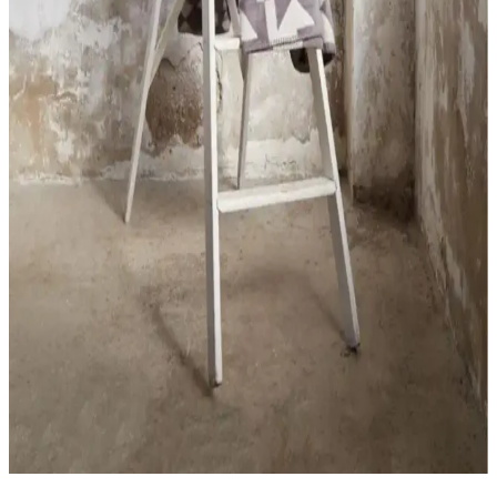
Raschel Halı Balat ve Talia Home Kaymaz Banyo
Paspası Karşılaştırması
İki farklı banyo paspasını detaylı karşılaştırıyoruz. Raschel Halı
Balat ve Talia Home ürünleri, özellikleri ve kullanıcı yorumlarıyla
banyonuza uygun seçimi yapmanıza yardımcı oluyor.
Saraz Halı Tavşan Tüyü Post Peluş: Modern ve
Yumuşak Tasarımıyla Ev Dekorasyonuna Şıklık
Katar
Saraz Tavşan Tüyü Post Peluş halı, yüksek kaliteli, ultra yumuşak
dokusu ve leke tutmaz özelliğiyle ev dekorasyonunuza şıklık ve
konfor sağlar, kolay temizlenir ve farklı alanlarda kullanılabilir.
Lolavien Çift Kişilik Peluş Battaniye: Yumuşak ve
Şık Tasarımıyla Sıcaklık Sunar
Lolavien çift kişilik peluş battaniye, yumuşak dokusu ve modern
tasarımıyla sıcaklık ve şıklık sağlar. Dayanıklı malzemeleri ve kolay
bakımıyla uzun ömürlü kullanıma uygundur.