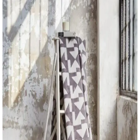
Peluş Bornoz İnceleme ve Kullanıcı Yorumları
Penguen nakışlı kapşonlu wellsoft bornoz, yüksek sıcak tutma
özelliği ve şık tasarımıyla evde rahatlık ve estetiği bir arada sunar.
Kaliteli malzeme ve kullanışlı tasarımıyla soğuk havalara ideal bir
tercih.
Madame Coco Peluş Halı: Yumuşak Dokusu ve
Dekorasyonda Estetik Çözümler
Madame Coco peluş halılar, yumuşak dokusu ve çeşitli renk
seçenekleriyle ev dekorasyonunda konfor ve estetik sunar. Uzun
ömürlü ve kolay temizlenebilir yapısıyla yaşam alanlarınıza sıcaklık
katar.
MaisonArt Comfy ve Semecca Lara Kapüşonlu
Bornoz Karşılaştırması
MaisonArt Comfy ve Semecca Lara bornozları, malzeme ve
kullanım özellikleriyle öne çıkıyor. Bu karşılaştırma, ürünlerin kalite,
emicilik ve dayanıklılık gibi yönlerini detaylandırarak doğru seçim
yapmanıza yardımcı olur.