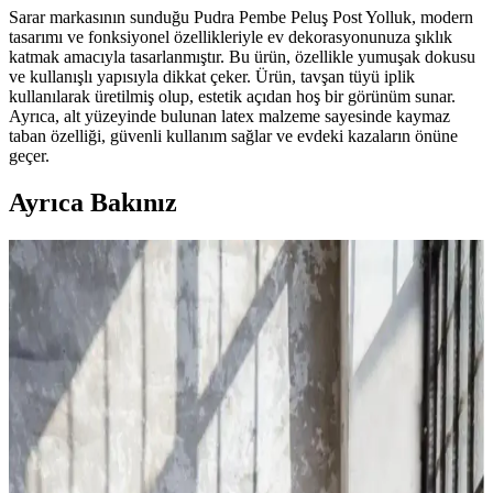
Sarar markasının sunduğu Pudra Pembe Peluş Post Yolluk, modern
tasarımı ve fonksiyonel özellikleriyle ev dekorasyonunuza şıklık
katmak amacıyla tasarlanmıştır. Bu ürün, özellikle yumuşak dokusu
ve kullanışlı yapısıyla dikkat çeker. Ürün, tavşan tüyü iplik
kullanılarak üretilmiş olup, estetik açıdan hoş bir görünüm sunar.
Ayrıca, alt yüzeyinde bulunan latex malzeme sayesinde kaymaz
taban özelliği, güvenli kullanım sağlar ve evdeki kazaların önüne
geçer.
Ayrıca Bakınız
Peluş Halı Karşılaştırması: Saraz ve Valery Home
Ürünlerinin Özellikleri ve Kullanım Avantajları
İki farklı peluş halı modelini malzeme, boyut, renk ve kullanım
özellikleri açısından karşılaştırıyoruz. Konfor, güvenlik ve estetik
açısından önemli detaylar ve kullanıcı yorumlarıyla ürünlerin
avantajlarını keşfedin.
Venucci Quincey Bukleli Yumuşak Peluş Post Halı
Modern İç Mekan Dekorasyonu İçin