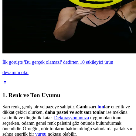
İlk görüşte 'Bu gerçek olamaz!' dedirten 10 etkileyici ürün
devamını oku
1. Renk ve Ton Uyumu
Sarı renk, geniş bir yelpazeye sahiptir.
Canlı sarı
ton
lar
enerjik ve
dikkat çekici olurken,
daha pastel ve soft sarı tonlar
ise mekâna
sakinlik ve dinginlik katar.
Dekorasyonunuza
uygun olan tonu
seçerken, odanın genel renk paletini göz önünde bulundurmak
önemlidir. Örneğin, nötr tonların hakim olduğu salonlarda parlak sarı
sehpa enerjik bir
vurgu
noktası olabilir.