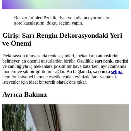
Benzer ürünleri özellik, fiyat ve kullanıcı yorumlarına
göre karşılaştırın, doğru seçimi yapın.
Giriş: Sarı Rengin Dekorasyondaki Yeri
ve Önemi
Dekorasyon dünyasında renk seçimleri, mekanların atmosferini
belirleyen en önemli unsurlardan biridir. Özellikle
sarı renk
, enerjisi
ve canlılığıyla iç mekanlara pozitif bir hava katarken, aynı zamanda
modern ve şık bir görünüm sağlar. Bu bağlamda,
sarı orta
sehpa
,
hem fonksiyonel hem de estetik açıdan evinizde fark yaratmak
isteyenler için ideal bir tercih olarak öne çıkar.
Ayrıca Bakınız
Koltuk ve Aksesuar Sandalyelerde Renk Uyumu ve
Dekorasyonda Görsel Denge Sağlama Yöntemleri
Koltuk ve aksesuar sandalyelerde renk uyumsuzluğu görsel rekabete