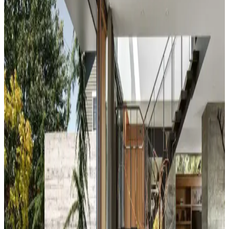
yol açabilir. Halı, perde, yastık ve mobilya yerleşimi ile renkler
dengelenerek mekanın estetik bütünlüğü sağlanır.
Duvar Rengiyle Uyumlu Perde Seçimi: Yeşil,
Turuncu ve Kahverenginin Mekâna Etkisi
Duvar rengine uyumlu perde seçimi, mekânın atmosferini belirler.
Yeşil tonlar doğal sakinlik sunarken, turuncu ve kahverengi sıcaklık
katar. Kalın keten ve karartma perdeler ışık kontrolünde avantaj
sağlar.
Yatak Odası Duvar Rengi Seçiminde Işık ve
Tonların Önemi ve Etkileri
Yatak odası duvar renginin seçimi, ışık koşulları, zemin ve pencere
yerleşimi gibi faktörlerle uyumlu olmalıdır. Sıcak-soğuk kahverengi
ve yeşil tonları farklı atmosferler yaratır. Renk örnekleri farklı ışık
koşullarında test edilmelidir.
Kahvaltı Köşeleri İçin Sandalye Seçenekleri ve
Dekorasyon İpuçları
Kahvaltı köşelerinde ahşap ve sentetik deri sandalyeler, dayanıklılık