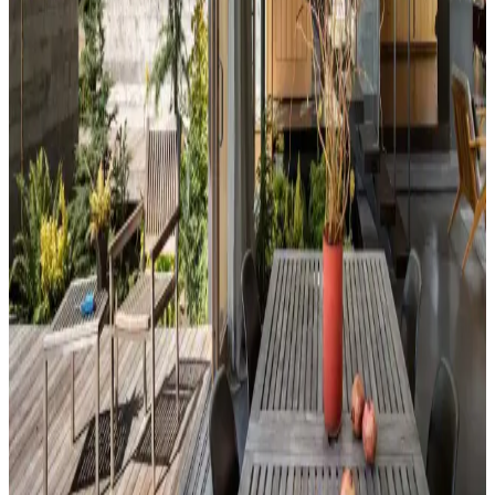
Perde ve nevresim uyumu, krem ve magnolia tonlarındaki odalarda
mekanın estetiğini artırır. Kırmızı, kahverengi ve turuncu tonlarıyla
uyumlu renk ve desen önerileri sunulmaktadır.
Ev Dekorasyonunda Denge ve Fonksiyonellik: Renk
Uyumu, Mobilya Yerleşimi ve Estetik İncelemesi
Reddit tartışması üzerinden ev dekorasyonunda renk uyumu,
mobilya yerleşimi ve aksesuar dengesi gibi unsurların yaşam
alanlarının estetik ve fonksiyonelliğini nasıl etkilediği inceleniyor.
Hermes Dekor Ürünleri İncelemesi: Ella'dan
Alışveriş ve Ürün Kalitesi Değerlendirmesi
Ella satıcısından alınan Hermes dekor ürünleri, yüksek deri kalitesi
ve detaylı işçiliğiyle öne çıkıyor. Ürünlerin boyutları beklentileri
aşarken, fiyat ve orijinallik tartışmaları da dikkat çekiyor.
Veranda Dekorasyonunda Bitki Seçimi, Aydınlatma
ve Mobilya Düzenlemeleriyle Estetik İyileştirme
Yöntemleri