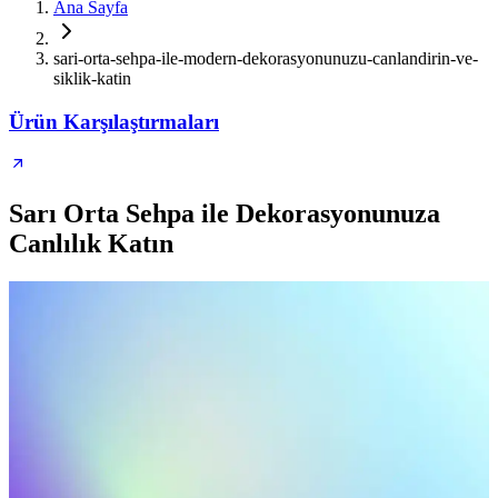
Ana Sayfa
sari-orta-sehpa-ile-modern-dekorasyonunuzu-canlandirin-ve-
siklik-katin
Ürün Karşılaştırmaları
Sarı Orta Sehpa ile Dekorasyonunuza
Canlılık Katın