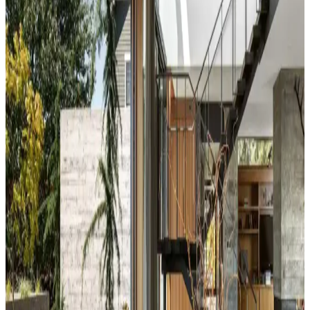
Duvar rengine uyumlu perde seçimi, mekânın atmosferini belirler.
Yeşil tonlar doğal sakinlik sunarken, turuncu ve kahverengi sıcaklık
katar. Kalın keten ve karartma perdeler ışık kontrolünde avantaj
sağlar.
Yatak Odası Duvar Rengi Seçiminde Işık ve
Tonların Önemi ve Etkileri
Yatak odası duvar renginin seçimi, ışık koşulları, zemin ve pencere
yerleşimi gibi faktörlerle uyumlu olmalıdır. Sıcak-soğuk kahverengi
ve yeşil tonları farklı atmosferler yaratır. Renk örnekleri farklı ışık
koşullarında test edilmelidir.
Kahvaltı Köşeleri İçin Sandalye Seçenekleri ve
Dekorasyon İpuçları
Kahvaltı köşelerinde ahşap ve sentetik deri sandalyeler, dayanıklılık
ve temizlik kolaylığı sunar. Minder ve özel tasarım halılarla konfor
ve estetik dengelenir, mekanın atmosferi güçlenir.
Perde Rengine Uyumlu Nevresim Seçimi: Renk ve
Desenlerle Dekorasyonda Denge Sağlama