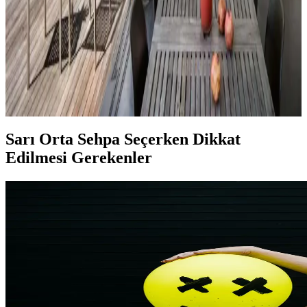
Veranda Dekorasyonunda Bitki Seçimi, Aydınlatma
ve Mobilya Düzenlemeleriyle Estetik İyileştirme
Yöntemleri
Veranda dekorasyonunda bitkiler, halılar, aydınlatma ve mobilyaların
uyumlu kullanımı mekânı daha davetkâr ve fonksiyonel kılar. Doğru
seçimler verandanın atmosferini ve dış görünümünü güçlendirir.
Sarı Orta Sehpa Seçerken Dikkat
Edilmesi Gerekenler