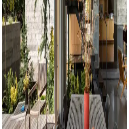
ve temizlik kolaylığı sunar. Minder ve özel tasarım halılarla konfor
ve estetik dengelenir, mekanın atmosferi güçlenir.
Perde Rengine Uyumlu Nevresim Seçimi: Renk ve
Desenlerle Dekorasyonda Denge Sağlama
Perde ve nevresim uyumu, krem ve magnolia tonlarındaki odalarda
mekanın estetiğini artırır. Kırmızı, kahverengi ve turuncu tonlarıyla
uyumlu renk ve desen önerileri sunulmaktadır.
Ev Dekorasyonunda Denge ve Fonksiyonellik: Renk
Uyumu, Mobilya Yerleşimi ve Estetik İncelemesi
Reddit tartışması üzerinden ev dekorasyonunda renk uyumu,
mobilya yerleşimi ve aksesuar dengesi gibi unsurların yaşam
alanlarının estetik ve fonksiyonelliğini nasıl etkilediği inceleniyor.
Hermes Dekor Ürünleri İncelemesi: Ella'dan
Alışveriş ve Ürün Kalitesi Değerlendirmesi
Ella satıcısından alınan Hermes dekor ürünleri, yüksek deri kalitesi
ve detaylı işçiliğiyle öne çıkıyor. Ürünlerin boyutları beklentileri
aşarken, fiyat ve orijinallik tartışmaları da dikkat çekiyor.