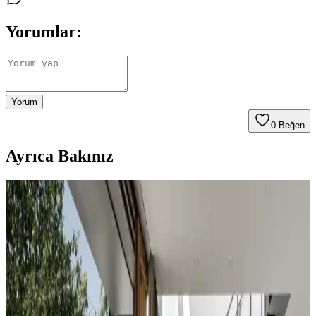
Yorumlar:
Yorum
0
Beğen
Ayrıca Bakınız
Koltuk ve Aksesuar Sandalyelerde Renk Uyumu ve
Dekorasyonda Görsel Denge Sağlama Yöntemleri
Koltuk ve aksesuar sandalyelerde renk uyumsuzluğu görsel rekabete
yol açabilir. Halı, perde, yastık ve mobilya yerleşimi ile renkler
dengelenerek mekanın estetik bütünlüğü sağlanır.
Duvar Rengiyle Uyumlu Perde Seçimi: Yeşil,
Turuncu ve Kahverenginin Mekâna Etkisi