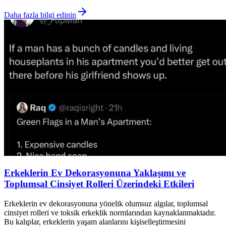
Daha fazla bilgi edinin
Erkeklerin Ev Dekorasyonuna Yaklaşımı ve
Toplumsal Cinsiyet Rolleri Üzerindeki Etkileri
Erkeklerin ev dekorasyonuna yönelik olumsuz algılar, toplumsal
cinsiyet rolleri ve toksik erkeklik normlarından kaynaklanmaktadır.
Bu kalıplar, erkeklerin yaşam alanlarını kişiselleştirmesini