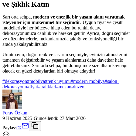
ve Şıklık Katın
Sarı orta sehpa,
modern ve enerjik bir yaşam alanı yaratmak
isteyenler için mükemmel bir seçimdir
. Uygun fiyat ve çeşitli
modelleriyle her bütçeye hitap eden bu renkli detay,
dekorasyonunuza canlılık ve hareket getirir. Ayrıca, doğru seçimler
ve düzenlemelerle, mekanlarınızda şıklığı ve fonksiyonelliği bir
arada yakalayabilirsiniz.
Unutmayın, doğru renk ve tasarım seçimiyle, evinizin atmosferini
tamamen değiştirebilir ve yaşam alanlarınızı daha davetkar hale
getirebilirsiniz. Sarı orta sehpa, bu dönüşümde size ilham kaynağı
olacak en güzel detaylardan biri olmaya adaydır!
#
dekorasyon
#
mobilya
#
renk-uyumu
#
modern-mobilya
#
salon-
dekorasyonu
#
fiyat-araliklari
#
mekan-duzeni
Feray Özkan
9 Haziran 2025
·
Güncellendi:
27 Mart 2026
Paylaş:
f
𝕏