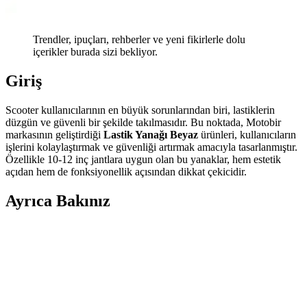
Trendler, ipuçları, rehberler ve yeni fikirlerle dolu
içerikler burada sizi bekliyor.
Giriş
Scooter kullanıcılarının en büyük sorunlarından biri, lastiklerin
düzgün ve güvenli bir şekilde takılmasıdır. Bu noktada, Motobir
markasının geliştirdiği
Lastik Yanağı Beyaz
ürünleri, kullanıcıların
işlerini kolaylaştırmak ve güvenliği artırmak amacıyla tasarlanmıştır.
Özellikle 10-12 inç jantlara uygun olan bu yanaklar, hem estetik
açıdan hem de fonksiyonellik açısından dikkat çekicidir.
Ayrıca Bakınız
LS2 Açık Kask Airflow ve Airflow 2 Nardo Kask
Karşılaştırması
LS2 Açık Kask Airflow ve Airflow 2 Nardo modellerinin özellikleri,
avantajları ve kullanıcı deneyimleri detaylı analiz edilerek hangi