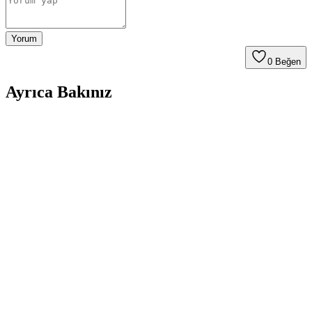
Yorum
0
Beğen
Ayrıca Bakınız
LS2 Açık Kask Airflow ve Airflow 2 Nardo Kask
Karşılaştırması
LS2 Açık Kask Airflow ve Airflow 2 Nardo modellerinin özellikleri,
avantajları ve kullanıcı deneyimleri detaylı analiz edilerek hangi
kaskın sizin için daha uygun olduğunu gösteriyor.
KKmoon Yarım Deri Motosiklet ve Scooter Kaskı
Güvenlik ve Şıklık Bir Arada
KKmoon'un çok yönlü yarım deri kaskı, güvenlik ve şıklığı bir
arada sunar. Mevsimlere uygun tasarımı, hafifliği ve çeşitli renk
seçenekleriyle sürüş deneyiminizi iyileştirir.