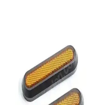
kaskın sizin için daha uygun olduğunu gösteriyor.
KKmoon Yarım Deri Motosiklet ve Scooter Kaskı
Güvenlik ve Şıklık Bir Arada
KKmoon'un çok yönlü yarım deri kaskı, güvenlik ve şıklığı bir
arada sunar. Mevsimlere uygun tasarımı, hafifliği ve çeşitli renk
seçenekleriyle sürüş deneyiminizi iyileştirir.
Armor 606MVA Disk Kilidi Güçlü Alarm ve Yüksek
Dayanıklılık ile Güvenliği Artırır
Armor 606MVA disk kilidi, 120dB alarm ve dayanıklı yapısıyla
motor ve scooter güvenliğinizi sağlar. Yağmur ve zorlu koşullara
dayanıklı, pratik kullanımlı, universal uyumlu güvenlik çözümüdür.
Capslock Motosiklet Elcik Manet Fren Kilidi
Güvenlik ve Kullanım Kolaylığı Sağlar
Capslock motosiklet elcik manet fren kilidi, yüksek dayanıklılık ve
kullanım kolaylığıyla motosiklet ve scooter sahiplerine güvenlik
sağlar. Hafif tasarımıyla taşıması ve kullanımı pratiktir.