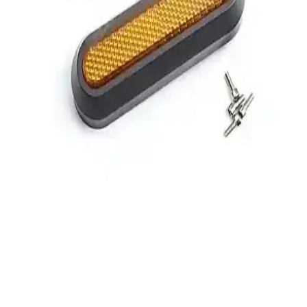
Robesbon 4.7-6.5 İnç Silikon Telefon Tutucu Ürün
İncelemesi ve Kullanıcı Yorumları
Robesbon'un silikon telefon tutucu modeli, 4.7-6.5 inç arası
telefonlar için esnek ve dayanıklı yapısıyla motosiklet, bisiklet ve
scooter kullanımı için ideal.
Ebakbak Xmax Pcx Nmax Forza Büyük Model
Scooter ve Motosiklet Sele Kılıfı İncelemesi ve
Kullanım Rehberi
Ebakbak Xmax Pcx Nmax Forza büyük model scooter ve
motosikletleri için tasarlanmış dayanıklı sele kılıfı, hava alabilir ve su
geçirmez özellikleriyle kullanıcıların beklentilerini karşılar.
Xiaomi Arka Çamurluk Sabitleyici: Dayanıklı ve
Estetik Scooter Aksesuarı
Xiaomi scooterlar için tasarlanan kırmızı arka çamurluk sabitleyici,
dayanıklı malzeme ve kolay montajıyla estetik ve fonksiyonel bir
çözüm sunar.
Xiaomi M365 Pro2 Elektrikli Scooter Vida Kapağı