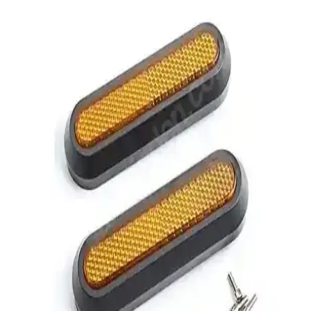
Armor 606MVA Disk Kilidi Güçlü Alarm ve Yüksek
Dayanıklılık ile Güvenliği Artırır
Armor 606MVA disk kilidi, 120dB alarm ve dayanıklı yapısıyla
motor ve scooter güvenliğinizi sağlar. Yağmur ve zorlu koşullara
dayanıklı, pratik kullanımlı, universal uyumlu güvenlik çözümüdür.
Capslock Motosiklet Elcik Manet Fren Kilidi
Güvenlik ve Kullanım Kolaylığı Sağlar
Capslock motosiklet elcik manet fren kilidi, yüksek dayanıklılık ve
kullanım kolaylığıyla motosiklet ve scooter sahiplerine güvenlik
sağlar. Hafif tasarımıyla taşıması ve kullanımı pratiktir.
Robesbon 4.7-6.5 İnç Silikon Telefon Tutucu Ürün
İncelemesi ve Kullanıcı Yorumları
Robesbon'un silikon telefon tutucu modeli, 4.7-6.5 inç arası
telefonlar için esnek ve dayanıklı yapısıyla motosiklet, bisiklet ve
scooter kullanımı için ideal.
Ebakbak Xmax Pcx Nmax Forza Büyük Model
Scooter ve Motosiklet Sele Kılıfı İncelemesi ve