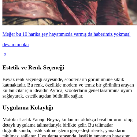
Meğer bu 10 harika şey hayatımızda varmış da haberimiz yokmuş!
devamını oku
Estetik ve Renk Seçeneği
Beyaz renk seçeneği sayesinde, scooterların görünümüne şıklık
katmaktadır. Bu renk, özellikle modern ve temiz bir görünüm arayan
kullanıcılar için idealdir. Ayrıca, scooterların genel tasarımına uyum
sağlayarak, estetik açıdan bütünlük sağlar.
Uygulama Kolaylığı
Motobir Lastik Yanağı Beyaz, kullanımı oldukça basit bir ürün olup,
detaylı uygulama talimatlarıyla birlikte gelir. Bu talimatlar
doğrultusunda, lastik sökme işlemi gerçekleştirilerek, yanakların
takılması sağlanır. Uygulama sırasında, lastiğin tamamen havasının