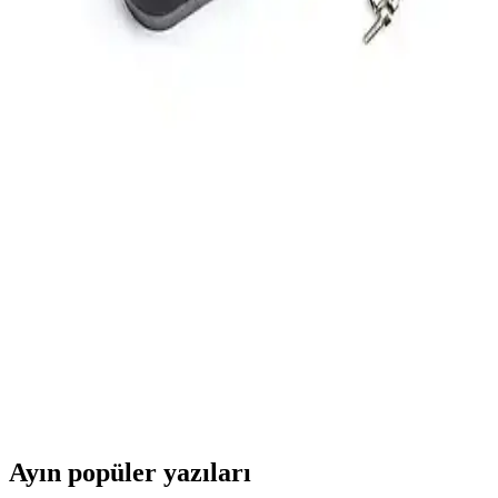
Kullanım Rehberi
Ebakbak Xmax Pcx Nmax Forza büyük model scooter ve
motosikletleri için tasarlanmış dayanıklı sele kılıfı, hava alabilir ve su
geçirmez özellikleriyle kullanıcıların beklentilerini karşılar.
Xiaomi Arka Çamurluk Sabitleyici: Dayanıklı ve
Estetik Scooter Aksesuarı
Xiaomi scooterlar için tasarlanan kırmızı arka çamurluk sabitleyici,
dayanıklı malzeme ve kolay montajıyla estetik ve fonksiyonel bir
çözüm sunar.
Xiaomi M365 Pro2 Elektrikli Scooter Vida Kapağı
ve Reflektör Paketi Güvenlik ve Estetik Artırıcı
Xiaomi M365 Pro2 scooterlar için tasarlanmış yüksek kaliteli vida
kapağı ve reflektör paketimiz, güvenlik ve estetiği artırır, kolay
montaj ve dayanıklılık sağlar.
Ayın popüler yazıları