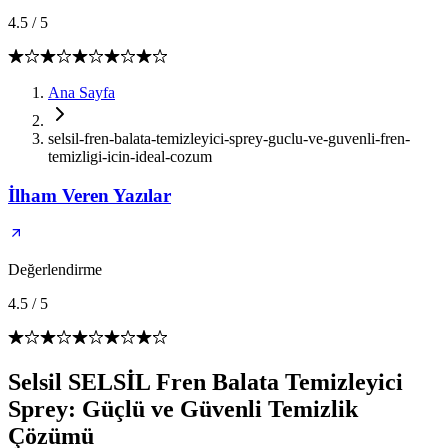
4.5
/
5
Ana Sayfa
selsil-fren-balata-temizleyici-sprey-guclu-ve-guvenli-fren-
temizligi-icin-ideal-cozum
İlham Veren Yazılar
Değerlendirme
4.5
/
5
Selsil SELSİL Fren Balata Temizleyici
Sprey: Güçlü ve Güvenli Temizlik
Çözümü