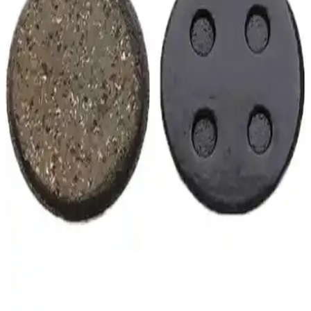
S-Shine V-Fren Kolu Ssy-17C, alüminyum malzeme ve siyah
tasarımıyla dayanıklılık ve estetiği bir arada sunar. Kolay montajı ve
ergonomik tasarımıyla bisiklet ve motosiklet kullanıcılarının
güvenliğini artırır.
Peak Fren Tel ve Kablo Seti Ön Arka Takım Ürün
İncelemesi ve Uygun Kullanım Alanları
Peak Fren Tel ve Kablo seti, dayanıklı malzemeleriyle motosiklet ve
bisikletlerin fren performansını artırır, uygun ölçüleriyle kolay
montaj sağlar, güvenle kullanılır.
CNH V-Brake Fren Pabucu: Dayanıklı ve Uygun
Fiyatlı Bisiklet Fren Sistemi
CNH markasının V-Brake fren pabucu seti, çeşitli bisiklet
boyutlarıyla uyumlu, dayanıklı ve ekonomik bir fren çözümüdür.
Güvenliği artırır ve kolay kurulum sağlar.
Fonte Bisiklet Hidrolik Fren Balata İncelemesi:
Performans ve Dayanıklılık Değerlendirmesi