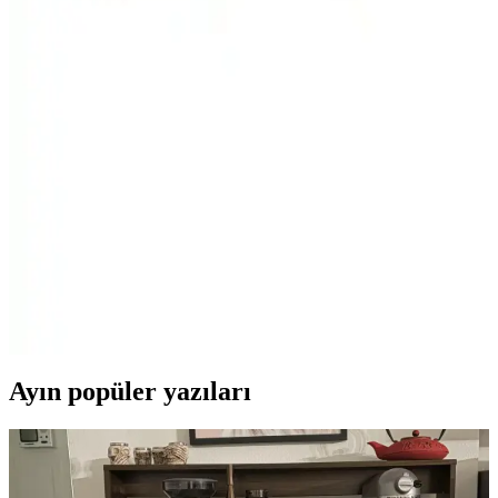
boyutlarıyla uyumlu, dayanıklı ve ekonomik bir fren çözümüdür.
Güvenliği artırır ve kolay kurulum sağlar.
Fonte Bisiklet Hidrolik Fren Balata İncelemesi:
Performans ve Dayanıklılık Değerlendirmesi
Fonte bisiklet hidrolik fren balatası, yüksek fren performansı ve
dayanıklılığıyla öne çıkar. Uyumlu modeller ve estetik tasarımıyla,
güvenli ve şık bir sürüş sunar.
Xiaomi M365 Pro ve Pro2 için dayanıklı fren
balatası yüksek performans ve güvenlik
Yüksek kaliteli, dayanıklı ve çevre dostu fren balatası Xiaomi M365
Pro ve Pro2 modelleriyle uyumlu, güvenli ve konforlu sürüşler
sağlayan ideal yedek parça.
Ayın popüler yazıları