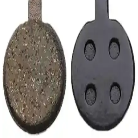
KNT'nin alüminyum fren takımı, kolay montaj, dayanıklılık ve
uygun fiyatıyla bisiklet kullanıcılarının tercihidir. Performans ve
kaliteyi bir arada sunar.
S-Shine V-Fren Kolu Ssy-17C Alüminyum Siyah
Dayanıklı ve Estetik Bisiklet Motosiklet Fren Kolu
S-Shine V-Fren Kolu Ssy-17C, alüminyum malzeme ve siyah
tasarımıyla dayanıklılık ve estetiği bir arada sunar. Kolay montajı ve
ergonomik tasarımıyla bisiklet ve motosiklet kullanıcılarının
güvenliğini artırır.
Peak Fren Tel ve Kablo Seti Ön Arka Takım Ürün
İncelemesi ve Uygun Kullanım Alanları
Peak Fren Tel ve Kablo seti, dayanıklı malzemeleriyle motosiklet ve
bisikletlerin fren performansını artırır, uygun ölçüleriyle kolay
montaj sağlar, güvenle kullanılır.
CNH V-Brake Fren Pabucu: Dayanıklı ve Uygun
Fiyatlı Bisiklet Fren Sistemi
CNH markasının V-Brake fren pabucu seti, çeşitli bisiklet