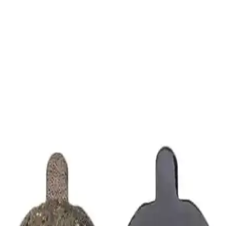
Balata Padleri Farklı Ebat Seçenekleriyle Güvenli
Sürüş
Epic Fonte 004, yüksek dayanıklılık ve uyumluluk sunan hidrolik ve
mekanik fren balata padleri, çeşitli ebatlarda ve sınırlı stokla, güvenli
ve güçlü frenleme sağlar.
KNT Bisiklet Fren Takımı Komple Seti İncelemesi ve
Kullanım Özellikleri
KNT bisiklet fren takımı komple seti, kolay montaj, dayanıklılık ve
güvenlik sunar. Çocuk ve yetişkin bisikletlerine uygun, sessiz
çalışma özellikleriyle dikkat çeker.
KNT Alüminyum Fren Takımı Komple Seti:
Dayanıklı ve Kolay Montajlı Bisiklet Frenleri
KNT'nin alüminyum fren takımı, kolay montaj, dayanıklılık ve
uygun fiyatıyla bisiklet kullanıcılarının tercihidir. Performans ve
kaliteyi bir arada sunar.
S-Shine V-Fren Kolu Ssy-17C Alüminyum Siyah
Dayanıklı ve Estetik Bisiklet Motosiklet Fren Kolu