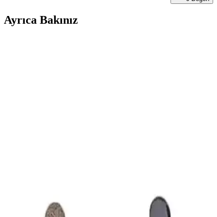
Ayrıca Bakınız
Epic Fonte 004 Hidrolik Mekanik Bisiklet Fren
Balata Padleri Farklı Ebat Seçenekleriyle Güvenli
Sürüş
Epic Fonte 004, yüksek dayanıklılık ve uyumluluk sunan hidrolik ve
mekanik fren balata padleri, çeşitli ebatlarda ve sınırlı stokla, güvenli
ve güçlü frenleme sağlar.
KNT Bisiklet Fren Takımı Komple Seti İncelemesi ve
Kullanım Özellikleri
KNT bisiklet fren takımı komple seti, kolay montaj, dayanıklılık ve
güvenlik sunar. Çocuk ve yetişkin bisikletlerine uygun, sessiz
çalışma özellikleriyle dikkat çeker.
KNT Alüminyum Fren Takımı Komple Seti:
Dayanıklı ve Kolay Montajlı Bisiklet Frenleri