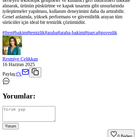
İlerleyen teknolojik gelişmeler ve kullanıcı geri bildirimleri dikkate
alınarak, ürünün püskürtme ve kapak tasarımı gibi unsurlarında
iyileştirmeler yapılması, kullanım deneyimini daha da artırabilir.
Genel anlamda, yüksek performans ve güvenilirlik arayan tüm
sürücüler için ideal bir temizlik çözümüdür.
#
fren
#
bakim
#
temizlik
#
araba
#
araba-bakimi
#
parca
#
guvenlik
Resmiye Çelikkan
16 Haziran 2025
Paylaş:
f
𝕏
Yorumlar:
Yorum
0
Beğen