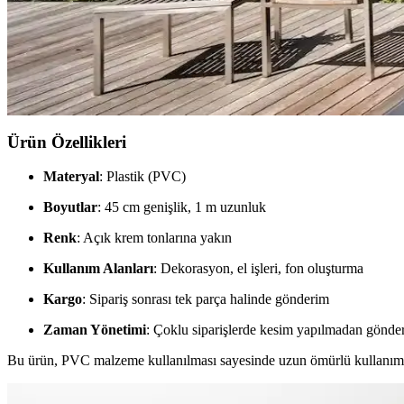
Ella satıcısından alınan Hermes dekor ürünleri, yüksek deri kalitesi ve d
Veranda Dekorasyonunda Bitki Seçimi, Aydınlatma ve 
Veranda dekorasyonunda bitkiler, halılar, aydınlatma ve mobilyaların
Ürün Özellikleri
Materyal
: Plastik (PVC)
Boyutlar
: 45 cm genişlik, 1 m uzunluk
Renk
: Açık krem tonlarına yakın
Kullanım Alanları
: Dekorasyon, el işleri, fon oluşturma
Kargo
: Sipariş sonrası tek parça halinde gönderim
Zaman Yönetimi
: Çoklu siparişlerde kesim yapılmadan gönde
Bu ürün, PVC malzeme kullanılması sayesinde uzun ömürlü kullanım su