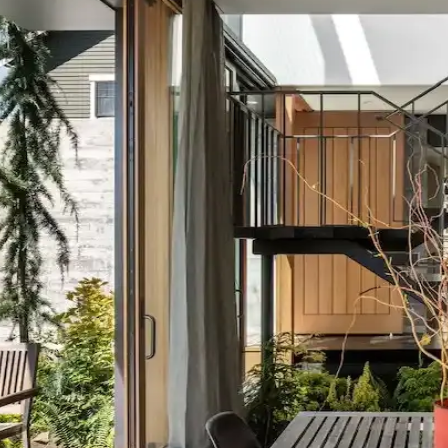
u ve Kahverenginin Mekâna Etkisi
 tonlar doğal sakinlik sunarken, turuncu ve kahverengi sıcaklık katar. K
Önemi ve Etkileri
eşimi gibi faktörlerle uyumlu olmalıdır. Sıcak-soğuk kahverengi ve yeşil 
asyon İpuçları
e temizlik kolaylığı sunar. Minder ve özel tasarım halılarla konfor ve es
senlerle Dekorasyonda Denge Sağlama
ın estetiğini artırır. Kırmızı, kahverengi ve turuncu tonlarıyla uyuml
umu, Mobilya Yerleşimi ve Estetik İncelemesi
eşimi ve aksesuar dengesi gibi unsurların yaşam alanlarının estetik ve 
 ve Ürün Kalitesi Değerlendirmesi