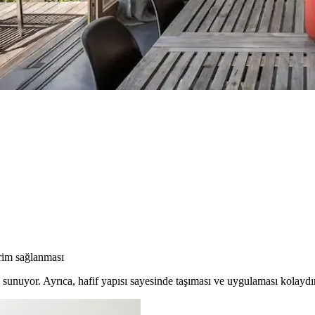
etaylı işçiliğiyle öne çıkıyor. Ürünlerin boyutları beklentileri aşarken, fi
Mobilya Düzenlemeleriyle Estetik İyileştirme Yönteml
 uyumlu kullanımı mekânı daha davetkâr ve fonksiyonel kılar. Doğru se
rim sağlanması
nuyor. Ayrıca, hafif yapısı sayesinde taşıması ve uygulaması kolaydır