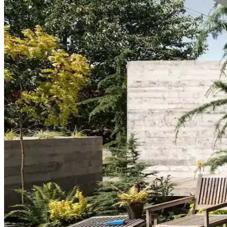
Duvar Rengiyle Uyumlu Perde Seçimi: Yeşil, Turunc
Duvar rengine uyumlu perde seçimi, mekânın atmosferini belirler. Yeşil
Yatak Odası Duvar Rengi Seçiminde Işık ve Tonların 
Yatak odası duvar renginin seçimi, ışık koşulları, zemin ve pencere yerl
koşullarında test edilmelidir.
Kahvaltı Köşeleri İçin Sandalye Seçenekleri ve Dekor
Kahvaltı köşelerinde ahşap ve sentetik deri sandalyeler, dayanıklılık v
Perde Rengine Uyumlu Nevresim Seçimi: Renk ve De
Perde ve nevresim uyumu, krem ve magnolia tonlarındaki odalarda mekan
Ev Dekorasyonunda Denge ve Fonksiyonellik: Renk Uy
Reddit tartışması üzerinden ev dekorasyonunda renk uyumu, mobilya yerl
Hermes Dekor Ürünleri İncelemesi: Ella'dan Alışveriş