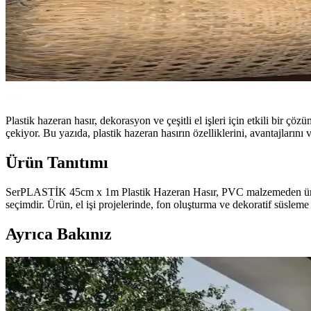
Plastik hazeran hasır, dekorasyon ve çeşitli el işleri için etkili bir ç
çekiyor. Bu yazıda, plastik hazeran hasırın özelliklerini, avantajlarını
Ürün Tanıtımı
SerPLASTİK 45cm x 1m Plastik Hazeran Hasır, PVC malzemeden üretilmiş
seçimdir. Ürün, el işi projelerinde, fon oluşturma ve dekoratif süsleme 
Ayrıca Bakınız
Koltuk ve Aksesuar Sandalyelerde Renk Uyumu ve D
Koltuk ve aksesuar sandalyelerde renk uyumsuzluğu görsel rekabete yol