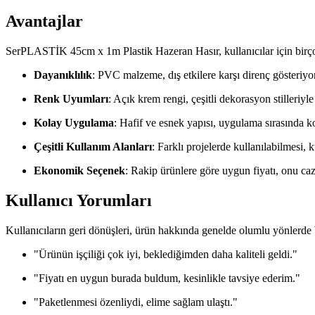
Avantajlar
SerPLASTİK 45cm x 1m Plastik Hazeran Hasır, kullanıcılar için birç
Dayanıklılık
: PVC malzeme, dış etkilere karşı direnç gösteriyo
Renk Uyumları
: Açık krem rengi, çeşitli dekorasyon stilleriyl
Kolay Uygulama
: Hafif ve esnek yapısı, uygulama sırasında ko
Çeşitli Kullanım Alanları
: Farklı projelerde kullanılabilmesi, ku
Ekonomik Seçenek
: Rakip ürünlere göre uygun fiyatı, onu cazip
Kullanıcı Yorumları
Kullanıcıların geri dönüşleri, ürün hakkında genelde olumlu yönlerde 
"Ürünün işçiliği çok iyi, beklediğimden daha kaliteli geldi."
"Fiyatı en uygun burada buldum, kesinlikle tavsiye ederim."
"Paketlenmesi özenliydi, elime sağlam ulaştı."