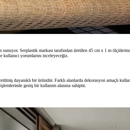
özüm sunuyor. Serplastik markası tarafından üretilen 45 cm x 1 m ölçüleri
 ve kullanıcı yorumlarını inceleyeceğiz.
 dayanıklı bir üründür. Farklı alanlarda dekorasyon amaçlı kullanılab
işlemlerinde geniş bir kullanım alanına sahiptir.
ekorasyonda Görsel Denge Sağlama Yöntemleri
 açabilir. Halı, perde, yastık ve mobilya yerleşimi ile renkler dengele