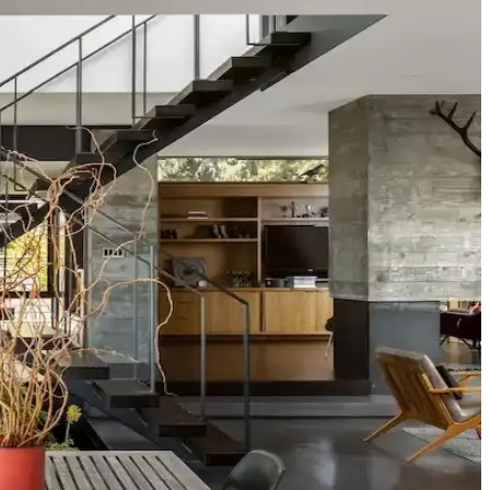
alın keten ve karartma perdeler ışık kontrolünde avantaj sağlar.
tonları farklı atmosferler yaratır. Renk örnekleri farklı ışık
tetik dengelenir, mekanın atmosferi güçlenir.
u renk ve desen önerileri sunulmaktadır.
fonksiyonelliğini nasıl etkilediği inceleniyor.