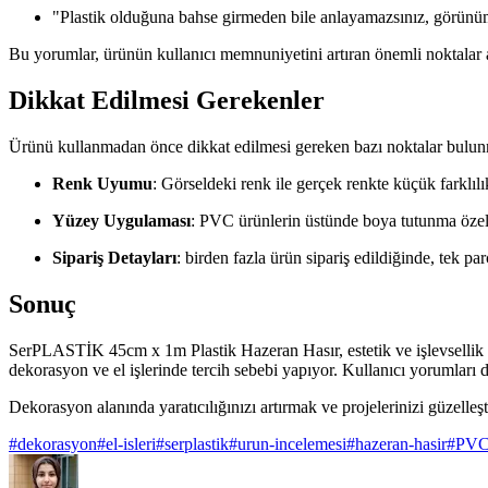
"Plastik olduğuna bahse girmeden bile anlayamazsınız, görünü
Bu yorumlar, ürünün kullanıcı memnuniyetini artıran önemli noktalar a
Dikkat Edilmesi Gerekenler
Ürünü kullanmadan önce dikkat edilmesi gereken bazı noktalar bulun
Renk Uyumu
: Görseldeki renk ile gerçek renkte küçük farklı
Yüzey Uygulaması
: PVC ürünlerin üstünde boya tutunma özell
Sipariş Detayları
: birden fazla ürün sipariş edildiğinde, tek p
Sonuç
SerPLASTİK 45cm x 1m Plastik Hazeran Hasır, estetik ve işlevsellik a
dekorasyon ve el işlerinde tercih sebebi yapıyor. Kullanıcı yorumları da,
Dekorasyon alanında yaratıcılığınızı artırmak ve projelerinizi güzell
#
dekorasyon
#
el-isleri
#
serplastik
#
urun-incelemesi
#
hazeran-hasir
#
PV