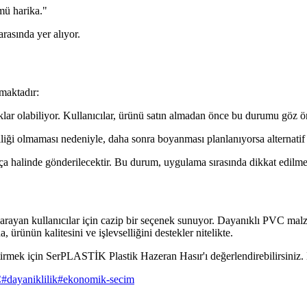
mü harika."
rasında yer alıyor.
maktadır:
lıklar olabiliyor. Kullanıcılar, ürünü satın almadan önce bu durumu göz
iği olmaması nedeniyle, daha sonra boyanması planlanıyorsa alternatif 
arça halinde gönderilecektir. Bu durum, uygulama sırasında dikkat edilme
rayan kullanıcılar için cazip bir seçenek sunuyor. Dayanıklı PVC malz
 ürünün kalitesini ve işlevselliğini destekler nitelikte.
eştirmek için SerPLASTİK Plastik Hazeran Hasır'ı değerlendirebilirsini
C
#
dayaniklilik
#
ekonomik-secim