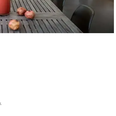
yat ve orijinallik tartışmaları da dikkat çekiyor.
eri
çimler verandanın atmosferini ve dış görünümünü güçlendirir.
.