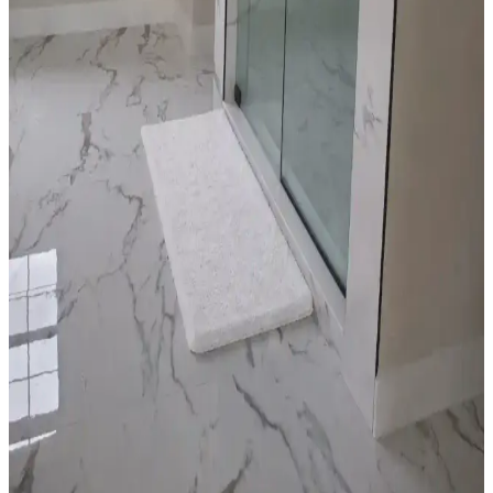
Düşük tavanlı mutfaklarda avize seçimi ve yerleşimi, ışık rengi,
montaj, temizlik ve şarap saklama önerileriyle işlevsel ve estetik
aydınlatma çözümleri sunar.
Sarı Mutfaklarda Beyaz ve Siyah Dolap Seçiminin
Avantajları ve Dezavantajları
Sarı mutfaklarda dolap rengi seçimi, mekanın aydınlığı, temizlik
kolaylığı ve estetik görünümü etkiler. Beyaz dolaplar ferah ve
kullanışlı, siyah dolaplar ise şık ancak temizlik gerektirir. Duvar
renkleri ve aydınlatma da önemlidir.
Yatak Odası Dekorasyonunda Renk, Mobilya ve
Aksesuarlarla Denge Sağlama Yöntemleri
Yatak odası dekorasyonunda doğru renk seçimi, mobilya düzeni,
aksesuar kullanımı ve temizlikle hem estetik hem fonksiyonel bir
alan yaratmanın yolları ele alınıyor.
Banyo Paspası Seçiminde Siyah ve Beyaz Renklerin
Avantajları ve Dezavantajları
Banyo paspası seçimi, renklerin estetik ve fonksiyonel avantajlarıyla