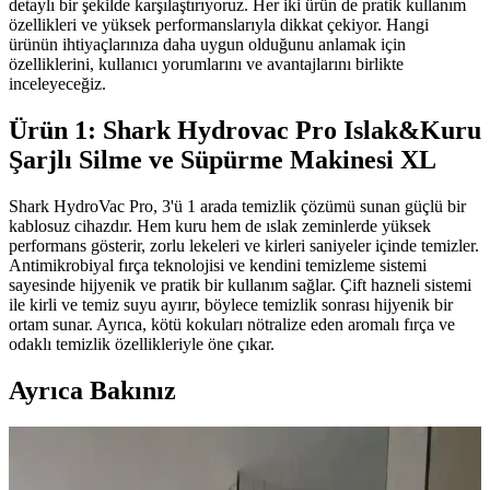
detaylı bir şekilde karşılaştırıyoruz. Her iki ürün de pratik kullanım
özellikleri ve yüksek performanslarıyla dikkat çekiyor. Hangi
ürünün ihtiyaçlarınıza daha uygun olduğunu anlamak için
özelliklerini, kullanıcı yorumlarını ve avantajlarını birlikte
inceleyeceğiz.
Ürün 1: Shark Hydrovac Pro Islak&Kuru
Şarjlı Silme ve Süpürme Makinesi XL
Shark HydroVac Pro, 3'ü 1 arada temizlik çözümü sunan güçlü bir
kablosuz cihazdır. Hem kuru hem de ıslak zeminlerde yüksek
performans gösterir, zorlu lekeleri ve kirleri saniyeler içinde temizler.
Antimikrobiyal fırça teknolojisi ve kendini temizleme sistemi
sayesinde hijyenik ve pratik bir kullanım sağlar. Çift hazneli sistemi
ile kirli ve temiz suyu ayırır, böylece temizlik sonrası hijyenik bir
ortam sunar. Ayrıca, kötü kokuları nötralize eden aromalı fırça ve
odaklı temizlik özellikleriyle öne çıkar.
Ayrıca Bakınız
Habitat'tan İkinci El Mobilya Alımı ve Ev
Dekorasyonunda Stil Oluşturma Yöntemleri