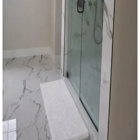
Bismuth kristallerinin tozlanmasını önlemek ve estetik görünümünü
korumak için cam cloche kullanımı, uygun stand seçimi ve düzenli
temizlik yöntemleri önerilmektedir. Reçine uygulamasından
kaçınılmalıdır.
Düşük Tavanlı Mutfaklarda Avize Seçimi ve
Aydınlatma Yerleşim Rehberi
Düşük tavanlı mutfaklarda avize seçimi ve yerleşimi, ışık rengi,
montaj, temizlik ve şarap saklama önerileriyle işlevsel ve estetik
aydınlatma çözümleri sunar.
Sarı Mutfaklarda Beyaz ve Siyah Dolap Seçiminin
Avantajları ve Dezavantajları
Sarı mutfaklarda dolap rengi seçimi, mekanın aydınlığı, temizlik
kolaylığı ve estetik görünümü etkiler. Beyaz dolaplar ferah ve
kullanışlı, siyah dolaplar ise şık ancak temizlik gerektirir. Duvar
renkleri ve aydınlatma da önemlidir.
Yatak Odası Dekorasyonunda Renk, Mobilya ve
Aksesuarlarla Denge Sağlama Yöntemleri