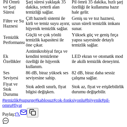
Pil Ömrü
Şarj süresi yaklaşık 35
Pil ömrü 35 dakika, hızlı şarj
ve Şarj
dakika, yeterli alan
özelliği ile kullanıma hazır
Süresi
temizliği sağlar.
hale gelir.
Çift hazneli sistemi ile
Geniş su ve toz haznesi,
Filtre ve Su
kirli ve temiz suyu ayırır,
uzun süreli temizlik imkanı
Haznesi
hijyenik temizlik sağlar.
sunar.
Güçlü ve çok yönlü
Yüksek güç ve geniş fırça
Temizlik
temizlik kapasitesi ile
yapısı sayesinde detaylı
Performansı
öne çıkar.
temizlik sağlar.
Antimikrobiyal fırça ve
Ek
kendini temizleme
LED ekran ve otomatik mod
Özellikler
özelliği ile hijyenik
ile akıllı temizlik deneyimi.
kullanım.
Ses
86 dB, biraz yüksek ses
82 dB, biraz daha sessiz
Seviyesi
seviyesine sahip.
çalışma sağlar.
Fiyat ve
Stok adedi sınırlı, fiyat
Stok az, fiyat ve erişilebilirlik
Stok
bilgisi değişken.
durumu değişebilir.
Durumu
#
temizlik
#
supurge
#
kablosuz
#
cok-fonksiyonlu
#
hijyenik
#
pil-
omru
#
fiyat
Paylaş:
f
𝕏