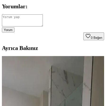
Yorumlar:
Yorum
0
Beğen
Ayrıca Bakınız
Habitat'tan İkinci El Mobilya Alımı ve Ev
Dekorasyonunda Stil Oluşturma Yöntemleri
Habitat mağazalarından ikinci el mobilya alımı, ekonomik ve özgün
dekorasyon için fırsatlar sunar. Doğru seçim, temizlik ve stil
oluşturma evin atmosferini belirler.
Yapay Çiçeklere Koku Katmanın Yöntemleri ve
Malzeme Koruma İpuçları