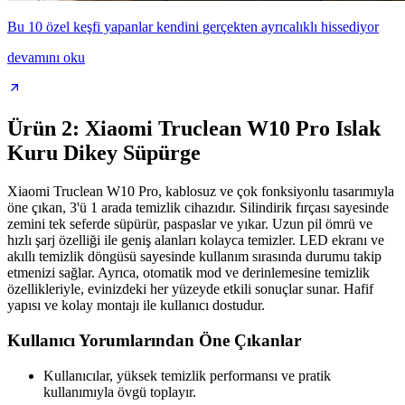
Bu 10 özel keşfi yapanlar kendini gerçekten ayrıcalıklı hissediyor
devamını oku
Ürün 2: Xiaomi Truclean W10 Pro Islak
Kuru Dikey Süpürge
Xiaomi Truclean W10 Pro, kablosuz ve çok fonksiyonlu tasarımıyla
öne çıkan, 3'ü 1 arada temizlik cihazıdır. Silindirik fırçası sayesinde
zemini tek seferde süpürür, paspaslar ve yıkar. Uzun pil ömrü ve
hızlı şarj özelliği ile geniş alanları kolayca temizler. LED ekranı ve
akıllı temizlik döngüsü sayesinde kullanım sırasında durumu takip
etmenizi sağlar. Ayrıca, otomatik mod ve derinlemesine temizlik
özellikleriyle, evinizdeki her yüzeyde etkili sonuçlar sunar. Hafif
yapısı ve kolay montajı ile kullanıcı dostudur.
Kullanıcı Yorumlarından Öne Çıkanlar
Kullanıcılar, yüksek temizlik performansı ve pratik
kullanımıyla övgü toplayır.