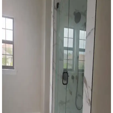
Yapay çiçeklere koku katarken malzeme zararını önlemek ve
kokunun yoğunluğunu dengelemek için pamuk topları, vazoya
uygulama ve difüzör gibi yöntemler önerilir. Alerji riski ve temizlik
de önemlidir.
Mutfak Dekorasyonunda Ahşap ve Beyaz Renklerin
Karşılaştırmalı Analizi ve Seçim Kriterleri
Mutfak dekorasyonunda ahşap ve beyaz renklerin özellikleri,
avantajları ve dezavantajları detaylı şekilde inceleniyor. Aydınlatma,
temizlik ve estetik faktörler ışığında doğru renk seçimi ele alınıyor.
Bismuth Kristalini Tozdan Koruyarak Estetik ve
Fonksiyonel Sergileme Yöntemleri
Bismuth kristallerinin tozlanmasını önlemek ve estetik görünümünü
korumak için cam cloche kullanımı, uygun stand seçimi ve düzenli
temizlik yöntemleri önerilmektedir. Reçine uygulamasından
kaçınılmalıdır.
Düşük Tavanlı Mutfaklarda Avize Seçimi ve
Aydınlatma Yerleşim Rehberi