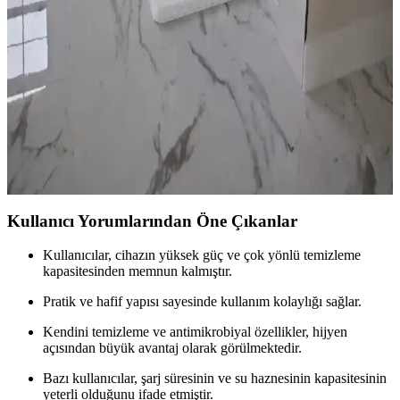
Yatak odası dekorasyonunda doğru renk seçimi, mobilya düzeni,
aksesuar kullanımı ve temizlikle hem estetik hem fonksiyonel bir
alan yaratmanın yolları ele alınıyor.
Banyo Paspası Seçiminde Siyah ve Beyaz Renklerin
Avantajları ve Dezavantajları
Banyo paspası seçimi, renklerin estetik ve fonksiyonel avantajlarıyla
temizlik ve güvenlik faktörlerini içerir. Siyah ve beyaz paspasların
avantajları, dezavantajları ve kullanım alışkanlıkları detaylıca
incelenir.
Kullanıcı Yorumlarından Öne Çıkanlar
Kullanıcılar, cihazın yüksek güç ve çok yönlü temizleme
kapasitesinden memnun kalmıştır.
Pratik ve hafif yapısı sayesinde kullanım kolaylığı sağlar.
Kendini temizleme ve antimikrobiyal özellikler, hijyen
açısından büyük avantaj olarak görülmektedir.
Bazı kullanıcılar, şarj süresinin ve su haznesinin kapasitesinin
yeterli olduğunu ifade etmiştir.