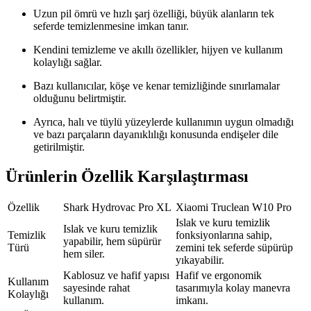
Uzun pil ömrü ve hızlı şarj özelliği, büyük alanların tek
seferde temizlenmesine imkan tanır.
Kendini temizleme ve akıllı özellikler, hijyen ve kullanım
kolaylığı sağlar.
Bazı kullanıcılar, köşe ve kenar temizliğinde sınırlamalar
olduğunu belirtmiştir.
Ayrıca, halı ve tüylü yüzeylerde kullanımın uygun olmadığı
ve bazı parçaların dayanıklılığı konusunda endişeler dile
getirilmiştir.
Ürünlerin Özellik Karşılaştırması
Özellik
Shark Hydrovac Pro XL
Xiaomi Truclean W10 Pro
Islak ve kuru temizlik
Islak ve kuru temizlik
Temizlik
fonksiyonlarına sahip,
yapabilir, hem süpürür
Türü
zemini tek seferde süpürüp
hem siler.
yıkayabilir.
Kablosuz ve hafif yapısı
Hafif ve ergonomik
Kullanım
sayesinde rahat
tasarımıyla kolay manevra
Kolaylığı
kullanım.
imkanı.