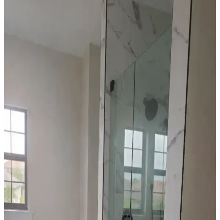
Habitat mağazalarından ikinci el mobilya alımı, ekonomik ve özgün
dekorasyon için fırsatlar sunar. Doğru seçim, temizlik ve stil
oluşturma evin atmosferini belirler.
Yapay Çiçeklere Koku Katmanın Yöntemleri ve
Malzeme Koruma İpuçları
Yapay çiçeklere koku katarken malzeme zararını önlemek ve
kokunun yoğunluğunu dengelemek için pamuk topları, vazoya
uygulama ve difüzör gibi yöntemler önerilir. Alerji riski ve temizlik
de önemlidir.
Mutfak Dekorasyonunda Ahşap ve Beyaz Renklerin
Karşılaştırmalı Analizi ve Seçim Kriterleri
Mutfak dekorasyonunda ahşap ve beyaz renklerin özellikleri,
avantajları ve dezavantajları detaylı şekilde inceleniyor. Aydınlatma,
temizlik ve estetik faktörler ışığında doğru renk seçimi ele alınıyor.
Bismuth Kristalini Tozdan Koruyarak Estetik ve
Fonksiyonel Sergileme Yöntemleri