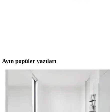
KaktüsKedi'nin 3 renkli kokusuz küllük seti, dayanıklı sert
plastikten üretilmiş, rüzgâra dayanıklı ve estetik tasarımıyla sigara
kullanıcılarına pratik ve şık bir çözüm sunuyor.
2025'te Süzen92 Slim Sigara Filtresi ile Sigara İçme
Alışkanlığınız Değişecek
Süzen92 Slim filtre, hijyen ve ekonomi sunar. Sağlıklı içim için
şimdi keşfedin, farkı yaşayın! Hemen inceleyin! SynopsiSüzen92
Slim Sigara Ağızlığı Filtresi, 2025'te öv
Ayın popüler yazıları