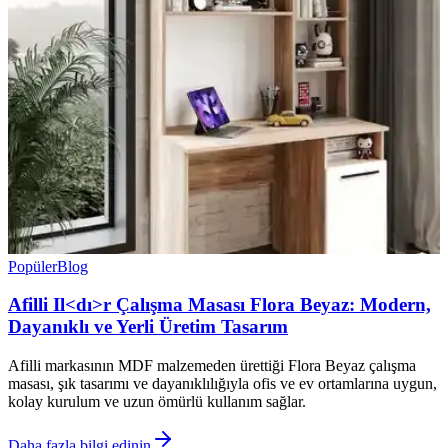
Popüler
Blog
Afilli Il<dı>r Çalışma Masası Flora Beyaz: Modern,
Dayanıklı ve Yerli Üretim Tasarım
Afilli markasının MDF malzemeden ürettiği Flora Beyaz çalışma
masası, şık tasarımı ve dayanıklılığıyla ofis ve ev ortamlarına uygun,
kolay kurulum ve uzun ömürlü kullanım sağlar.
Daha fazla bilgi edinin