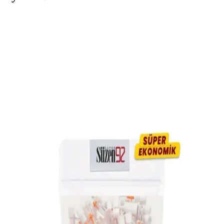
Genel Markalar 2'li Kokusuz Cam Küllükler Ev ve
Araç Kullanımı İçin Uygun
Kokusuz, dayanıklı cam malzeme ve yanmaz plastik kapaklı
küllükler, iç ve dış mekanlarda pratik kullanım sağlar, kolay
temizlenir ve şık tasarımıyla dikkat çeker.
Genel Markalar Kokusuz Küllük Bardak Araç İçin
İşlevsel ve Estetik Bir Çözüm
Kokusuz küllük bardakları, dayanıklı malzeme ve estetik tasarımıyla
araç içi hijyen ve düzen sağlar, kullanımı kolay ve güvenli bir
seçenek sunar.
Sedat Aksesuar Siyah Koku Hapseden Yanmaz
Plastik Sigara Küllüğü Güvenli Kullanım
Sedat Aksesuar'ın siyah, yanmaz plastik ve metal iç kaplamalı
küllüğü, estetik ve güvenli sigara içimi sağlar, koku hapseder,
dayanıklıdır ve şık tasarımıyla öne çıkar.