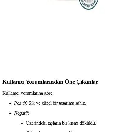
ve Estetik Sigara Aksesuarı
KaktüsKedi'nin 3 renkli kokusuz küllük seti, dayanıklı sert
plastikten üretilmiş, rüzgâra dayanıklı ve estetik tasarımıyla sigara
kullanıcılarına pratik ve şık bir çözüm sunuyor.
2025'te Süzen92 Slim Sigara Filtresi ile Sigara İçme
Alışkanlığınız Değişecek
Süzen92 Slim filtre, hijyen ve ekonomi sunar. Sağlıklı içim için
şimdi keşfedin, farkı yaşayın! Hemen inceleyin! SynopsiSüzen92
Slim Sigara Ağızlığı Filtresi, 2025'te öv
Kullanıcı Yorumlarından Öne Çıkanlar
Kullanıcı yorumlarına göre:
Pozitif:
Şık ve güzel bir tasarıma sahip.
Negatif:
Üzerindeki taşların bir kısmı döküldü.