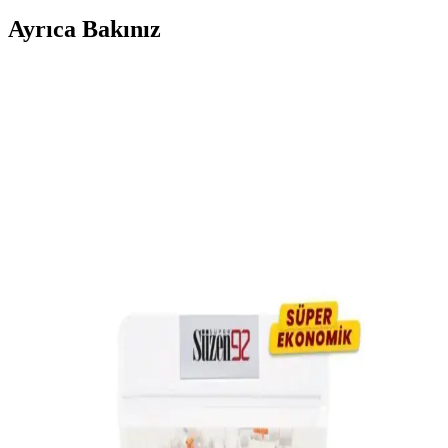
Ayrıca Bakınız
Genel Markalar 2'li Kokusuz Cam Küllükler Ev ve
Araç Kullanımı İçin Uygun
Kokusuz, dayanıklı cam malzeme ve yanmaz plastik kapaklı
küllükler, iç ve dış mekanlarda pratik kullanım sağlar, kolay
temizlenir ve şık tasarımıyla dikkat çeker.
Genel Markalar Kokusuz Küllük Bardak Araç İçin
İşlevsel ve Estetik Bir Çözüm
Kokusuz küllük bardakları, dayanıklı malzeme ve estetik tasarımıyla
araç içi hijyen ve düzen sağlar, kullanımı kolay ve güvenli bir
seçenek sunar.
Sedat Aksesuar Siyah Koku Hapseden Yanmaz
Plastik Sigara Küllüğü Güvenli Kullanım
Sedat Aksesuar'ın siyah, yanmaz plastik ve metal iç kaplamalı
küllüğü, estetik ve güvenli sigara içimi sağlar, koku hapseder,