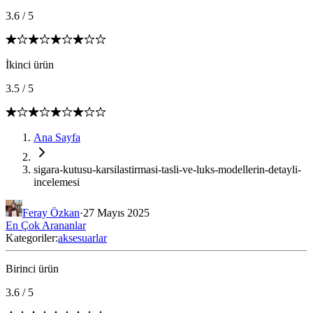
3.6
/
5
İkinci ürün
3.5
/
5
Ana Sayfa
sigara-kutusu-karsilastirmasi-tasli-ve-luks-modellerin-detayli-
incelemesi
Feray Özkan
·
27 Mayıs 2025
En Çok Arananlar
Kategoriler:
aksesuarlar
Birinci ürün
3.6
/
5