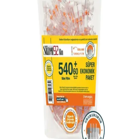
dayanıklıdır ve şık tasarımıyla öne çıkar.
Genel Markalar Izgara Tipi Kapaklı Küllük:
Modern ve Pratik Dış Mekan Sigara Küllüğü
Genel Markalar'ın kapaklı küllüğü, hafif ve dayanıklı yapısıyla
sigara içenlere pratik ve şık bir kullanım sağlar, kül ve duman
kontrolü için uygun, taşınabilir ve estetik bir çözüm sunar.
Genel Markalar Kokusuz Sert Plastik Oto Küllük
İnceleme ve Kullanıcı Yorumları
Kokusuz sert plastik oto küllük, şık tasarımı ve kullanışlı
özellikleriyle araç içi düzeni sağlar. Dayanıklı malzeme ve kompakt
boyutuyla sigara izmaritlerini güvenle tutar, koku yapmaz.
Çiçek Sepeti Baskılı Seramik Kokusuz Küllük:
Estetik ve Pratik Tasarım Özellikleri
Beyaz seramikten üretilen, baskılı ve hijyenik kullanım sağlayan bu
küllük, dayanıklı ve estetik tasarımıyla ev ve ofislerde tercih edilir.
KaktüsKedi 3 Adet Kokusuz Küllük Seti: Dayanıklı