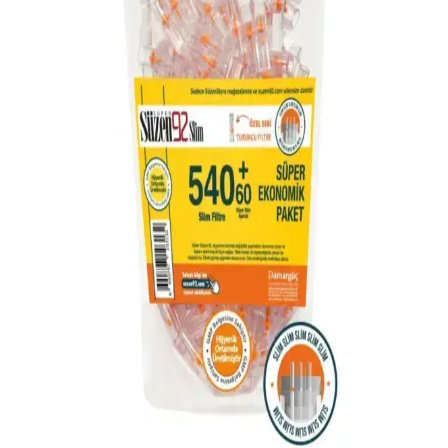
Genel Markalar Izgara Tipi Kapaklı Küllük:
Modern ve Pratik Dış Mekan Sigara Küllüğü
Genel Markalar'ın kapaklı küllüğü, hafif ve dayanıklı yapısıyla
sigara içenlere pratik ve şık bir kullanım sağlar, kül ve duman
kontrolü için uygun, taşınabilir ve estetik bir çözüm sunar.
Genel Markalar Kokusuz Sert Plastik Oto Küllük
İnceleme ve Kullanıcı Yorumları
Kokusuz sert plastik oto küllük, şık tasarımı ve kullanışlı
özellikleriyle araç içi düzeni sağlar. Dayanıklı malzeme ve kompakt
boyutuyla sigara izmaritlerini güvenle tutar, koku yapmaz.
Çiçek Sepeti Baskılı Seramik Kokusuz Küllük:
Estetik ve Pratik Tasarım Özellikleri
Beyaz seramikten üretilen, baskılı ve hijyenik kullanım sağlayan bu
küllük, dayanıklı ve estetik tasarımıyla ev ve ofislerde tercih edilir.
KaktüsKedi 3 Adet Kokusuz Küllük Seti: Dayanıklı
ve Estetik Sigara Aksesuarı