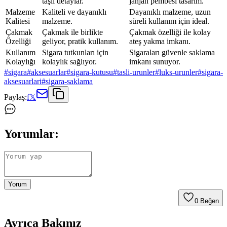
taşlı detaylar.
janjan pembesi tasarım.
Malzeme
Kaliteli ve dayanıklı
Dayanıklı malzeme, uzun
Kalitesi
malzeme.
süreli kullanım için ideal.
Çakmak
Çakmak ile birlikte
Çakmak özelliği ile kolay
Özelliği
geliyor, pratik kullanım.
ateş yakma imkanı.
Kullanım
Sigara tutkunları için
Sigaraları güvenle saklama
Kolaylığı
kolaylık sağlıyor.
imkanı sunuyor.
#
sigara
#
aksesuarlar
#
sigara-kutusu
#
tasli-urunler
#
luks-urunler
#
sigara-
aksesuarlari
#
sigara-saklama
Paylaş:
f
𝕏
Yorumlar:
Yorum
0
Beğen
Ayrıca Bakınız