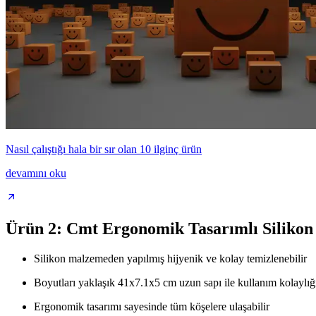
Nasıl çalıştığı hala bir sır olan 10 ilginç ürün
devamını oku
Ürün 2: Cmt Ergonomik Tasarımlı Silikon 
Silikon malzemeden yapılmış hijyenik ve kolay temizlenebilir
Boyutları yaklaşık 41x7.1x5 cm uzun sapı ile kullanım kolaylığı
Ergonomik tasarımı sayesinde tüm köşelere ulaşabilir