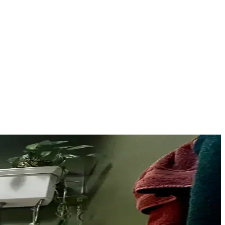
stetik bir ortam yaratılabilir.
a etkili yöntemler sunuluyor. Retro estetik korunuyor.