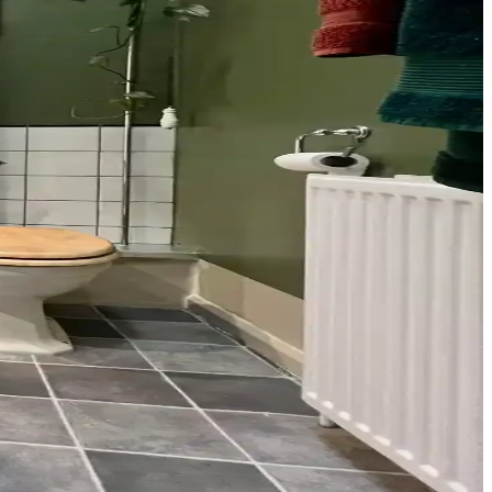
ğru malzeme ve renk seçimi mekanın atmosferini dengeler.
kım ve uyumla estetik ve fonksiyonel sonuçlar elde edilir.
riskini azaltmak için önemlidir.
rtam sağlar. Siyah donanımlar mekan bütünlüğünü güçlendirir.
 Maliyetler ve detaylar analiz edildi.
umlu dekorasyon önerileri sunar.