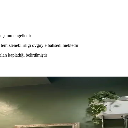
luşumu engellenir
y temizlenebilirliği övgüyle bahsedilmektedir
an kapladığı belirtilmiştir
zeme ve Tasarım Önerileri
varlar, şeffaf duş perdeleri ve pirinç donanımlar kullanılarak ferah ve e
n Yüksek Getirili Güncellemeler
duvar boyası, aydınlatma, ayna ve fayans boyama gibi düşük maliyetli am