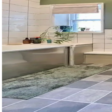
Tuvaletin Üstü İçin Fonksiyonel ve Estetik Dekoras
Tuvaletin üst kısmı, depolama dolapları, raflar, sanat eserleri ve uyg
Banyo Dekorasyonunda Havlu Renk Seçimi: Estetik v
Havlu renk seçimi, banyo dekorasyonunun uyumu ve pratikliği için önem
Banyo Dekorasyonunda Yeşil Tonları ve Güvenlik Önle
Banyo dekorasyonunda yeşil tonlar, altın detaylar ve çiçek desenleriyl
Banyo Duvar Boyası Seçiminde Renk ve Donanım Uy
Banyo duvar boyası seçimi, renk ve donanım uyumuyla mekanın atmosferi
Küçük Yarım Banyoda Ekonomik ve Estetik Yenileme:
30 yıl sonra küçük bir yarım banyoda yapılan yenileme, mantar desenli 
Kiralık Banyoda Dekorasyon ve Yenileme: Boya, Zem
Kiralık banyolarda boya, fayans ve zemin yenileme süreçlerinde dayanı