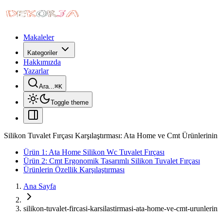
Makaleler
Kategoriler
Hakkımızda
Yazarlar
Ara...
⌘
K
Toggle theme
Silikon Tuvalet Fırçası Karşılaştırması: Ata Home ve Cmt Ürünlerinin 
Ürün 1: Ata Home Silikon Wc Tuvalet Fırçası
Ürün 2: Cmt Ergonomik Tasarımlı Silikon Tuvalet Fırçası
Ürünlerin Özellik Karşılaştırması
Ana Sayfa
silikon-tuvalet-fircasi-karsilastirmasi-ata-home-ve-cmt-urunlerin