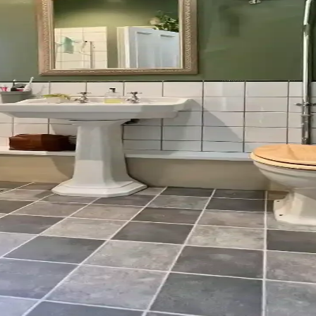
yon ve Depolama Çözümleri
un aydınlatma ile hem fonksiyonel hem de estetik hale getirilebilir. Do
e Pratik İpuçları
lidir. Beyaz, siyah ve toprak tonları farklı avantajlar sunar. Doğru ba
mleriyle Estetik ve Fonksiyonellik
e estetik bir atmosfer oluştururken, perde seçimi ve düzenlemesi yangın 
umu: Modern ve Doğal Yaklaşımlar
ni belirler. Mavi-gri, yeşil ve nötr tonlar rahatlatıcı ve doğal bir o
 Tasarım ve Maliyet Analizi
duvar kağıdı ve uygun malzeme seçimiyle estetik ve işlevselliği artırdı.
in ve Fayans Seçiminde Dikkat Edilmesi Gerekenler
klılık, estetik ve ev sahibi onayı ön plandadır. Bu rehber, pratik ve uy