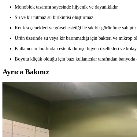
Monoblok tasarımı sayesinde hijyenik ve dayanıklıdır
Su ve kir tutmaz su birikintisi oluşturmaz
Renk seçenekleri ve görsel estetiği ile şık bir görünüme sahiptir
Ürün üzerinde su veya kir barınmadığı için bakteri ve mikrop o
Kullanıcılar tarafından estetik duruşu hijyen özellikleri ve kola
Boyutu küçük olduğu için bazı kullanıcılar tarafından banyoda al
Ayrıca Bakınız
1960'lar Banyosunu Modernize Etmek İçin Renk, Mal
1960'lar banyolarını modernleştirmek için renk dengesi, mikroçimento du
1970'ler Banyosunu 1000 Dolar Altında Yenilemek İçi
1970'lerden kalma banyoları 1000 dolar altı bütçeyle yenilemek için 