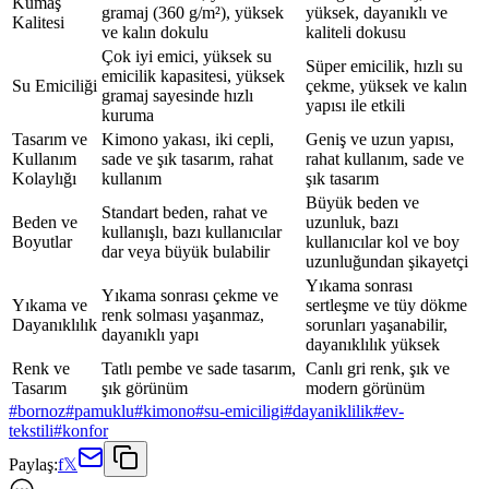
Kumaş
gramaj (360 g/m²), yüksek
yüksek, dayanıklı ve
Kalitesi
ve kalın dokulu
kaliteli dokusu
Çok iyi emici, yüksek su
Süper emicilik, hızlı su
emicilik kapasitesi, yüksek
Su Emiciliği
çekme, yüksek ve kalın
gramaj sayesinde hızlı
yapısı ile etkili
kuruma
Tasarım ve
Kimono yakası, iki cepli,
Geniş ve uzun yapısı,
Kullanım
sade ve şık tasarım, rahat
rahat kullanım, sade ve
Kolaylığı
kullanım
şık tasarım
Büyük beden ve
Standart beden, rahat ve
Beden ve
uzunluk, bazı
kullanışlı, bazı kullanıcılar
Boyutlar
kullanıcılar kol ve boy
dar veya büyük bulabilir
uzunluğundan şikayetçi
Yıkama sonrası
Yıkama sonrası çekme ve
Yıkama ve
sertleşme ve tüy dökme
renk solması yaşanmaz,
Dayanıklılık
sorunları yaşanabilir,
dayanıklı yapı
dayanıklılık yüksek
Renk ve
Tatlı pembe ve sade tasarım,
Canlı gri renk, şık ve
Tasarım
şık görünüm
modern görünüm
#
bornoz
#
pamuklu
#
kimono
#
su-emiciligi
#
dayaniklilik
#
ev-
tekstili
#
konfor
Paylaş:
f
𝕏