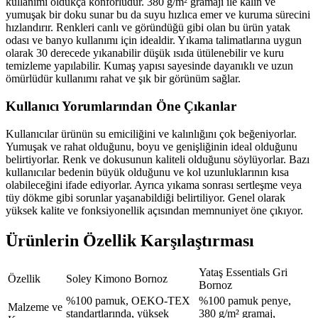
kullanımı oldukça konforludur. 380 g/m² gramajı ile kalın ve
yumuşak bir doku sunar bu da suyu hızlıca emer ve kuruma sürecini
hızlandırır. Renkleri canlı ve göründüğü gibi olan bu ürün yatak
odası ve banyo kullanımı için idealdir. Yıkama talimatlarına uygun
olarak 30 derecede yıkanabilir düşük ısıda ütülenebilir ve kuru
temizleme yapılabilir. Kumaş yapısı sayesinde dayanıklı ve uzun
ömürlüdür kullanımı rahat ve şık bir görünüm sağlar.
Kullanıcı Yorumlarından Öne Çıkanlar
Kullanıcılar ürünün su emiciliğini ve kalınlığını çok beğeniyorlar.
Yumuşak ve rahat olduğunu, boyu ve genişliğinin ideal olduğunu
belirtiyorlar. Renk ve dokusunun kaliteli olduğunu söylüyorlar. Bazı
kullanıcılar bedenin büyük olduğunu ve kol uzunluklarının kısa
olabileceğini ifade ediyorlar. Ayrıca yıkama sonrası sertleşme veya
tüy dökme gibi sorunlar yaşanabildiği belirtiliyor. Genel olarak
yüksek kalite ve fonksiyonellik açısından memnuniyet öne çıkıyor.
Ürünlerin Özellik Karşılaştırması
Yataş Essentials Gri
Özellik
Soley Kimono Bornoz
Bornoz
%100 pamuk, OEKO-TEX
%100 pamuk penye,
Malzeme ve
standartlarında, yüksek
380 g/m² gramaj,