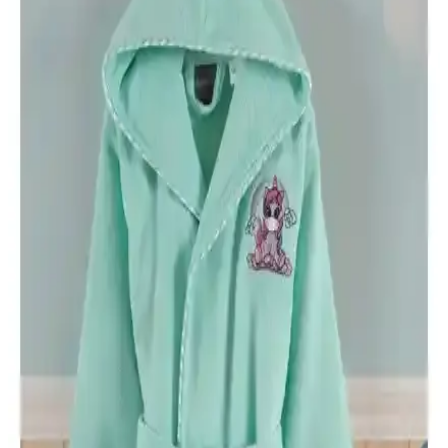
Güvenal Akdeniz ve Özdilek Wedding Bornoz
Setleri Karşılaştırması ve Seçim Rehberi
Bu karşılaştırma, Güvenal Akdeniz ve Özdilek Wedding bornoz
setlerinin özellikleri, kullanıcı yorumları ve avantajlarını analiz
ederek en uygun seçimi yapmanıza yardımcı olur.
Varol Biyeli Şal Yaka Bambu Bornoz ve Varol Orfe
Serisi Pike Otel Bornozu Karşılaştırması
İki yüksek kaliteli bornoz arasındaki farklar, kumaş yapısı, kullanım
kolaylığı ve kullanıcı yorumlarıyla detaylı karşılaştırma.
Arvilla Home ve Özdilek Point Happy Bornoz
Setleri Karşılaştırması: Hangi Ürün Sizin İçin
Uygun
İki popüler bornoz seti Arvilla Home ve Özdilek Point Happy'yi
karşılaştırıyoruz. Konfor, kalite ve fiyat açısından detaylı analizle
sizin için en uygun seçeneği belirleyin.
Ephemeris ve Mira Home Kapüşonlu Peştemal