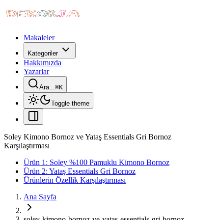
Makaleler
Kategoriler
Hakkımızda
Yazarlar
Ara...
⌘
K
Toggle theme
Soley Kimono Bornoz ve Yataş Essentials Gri Bornoz
Karşılaştırması
Ürün 1: Soley %100 Pamuklu Kimono Bornoz
Ürün 2: Yataş Essentials Gri Bornoz
Ürünlerin Özellik Karşılaştırması
Ana Sayfa
soley-kimono-bornoz-ve-yatas-essentials-gri-bornoz-