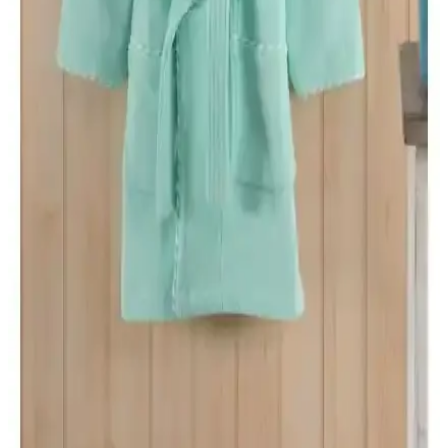
kullanıcı yorumları ve karşılaştırması. Hangi ürün ihtiyaçlarınıza
daha uygun? Detaylar burada.
Soley %100 Pamuklu Kimono Bornoz: Yüksek
Emicilik ve Konfor Sunan Doğal Tasarım
Soley markasının %100 pamuklu kimono bornozu, yüksek emiciliği
ve şık tasarımıyla duş sonrası veya sabah rutininizde rahatlık sağlar,
uzun ömürlü ve sağlıklıdır.
Madame Coco Roesia Şalyaka Kadın Bornoz:
Yüksek Kalite ve Konfor Sunan Hafif Pamuklu
Tasarım
Madame Coco'nun Roesia Şalyaka kadın bornozu, %100 pamuk,
hızlı kuruma ve estetik ekru rengiyle günlük kullanımda konfor
sağlar, dayanıklı ve şık tasarımıyla öne çıkar.
Varol Bambu Çocuk Bornozları Karşılaştırması:
Malzeme, Tasarım ve Performans Analizi
Bu makalede, Varol Bambu Nakışlı ve Biyeli Kapşonlu çocuk
bornozlarının malzeme, tasarım ve performans özellikleri detaylı