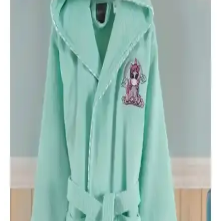
Bu karşılaştırma, Güvenal Akdeniz ve Özdilek Wedding bornoz
setlerinin özellikleri, kullanıcı yorumları ve avantajlarını analiz
ederek en uygun seçimi yapmanıza yardımcı olur.
Varol Biyeli Şal Yaka Bambu Bornoz ve Varol Orfe
Serisi Pike Otel Bornozu Karşılaştırması
İki yüksek kaliteli bornoz arasındaki farklar, kumaş yapısı, kullanım
kolaylığı ve kullanıcı yorumlarıyla detaylı karşılaştırma.
Arvilla Home ve Özdilek Point Happy Bornoz
Setleri Karşılaştırması: Hangi Ürün Sizin İçin
Uygun
İki popüler bornoz seti Arvilla Home ve Özdilek Point Happy'yi
karşılaştırıyoruz. Konfor, kalite ve fiyat açısından detaylı analizle
sizin için en uygun seçeneği belirleyin.
Ephemeris ve Mira Home Kapüşonlu Peştemal
Bornoz Karşılaştırması
İşte Ephemeris ve Mira Home kapüşonlu bornozların özellikleri,