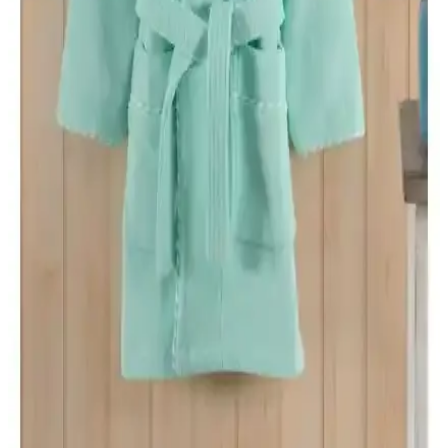
Bornoz Karşılaştırması
İşte Ephemeris ve Mira Home kapüşonlu bornozların özellikleri,
kullanıcı yorumları ve karşılaştırması. Hangi ürün ihtiyaçlarınıza
daha uygun? Detaylar burada.
Soley %100 Pamuklu Kimono Bornoz: Yüksek
Emicilik ve Konfor Sunan Doğal Tasarım
Soley markasının %100 pamuklu kimono bornozu, yüksek emiciliği
ve şık tasarımıyla duş sonrası veya sabah rutininizde rahatlık sağlar,
uzun ömürlü ve sağlıklıdır.
Madame Coco Roesia Şalyaka Kadın Bornoz:
Yüksek Kalite ve Konfor Sunan Hafif Pamuklu
Tasarım
Madame Coco'nun Roesia Şalyaka kadın bornozu, %100 pamuk,
hızlı kuruma ve estetik ekru rengiyle günlük kullanımda konfor
sağlar, dayanıklı ve şık tasarımıyla öne çıkar.
Varol Bambu Çocuk Bornozları Karşılaştırması:
Malzeme, Tasarım ve Performans Analizi