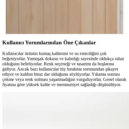
Bu makalede, Varol Bambu Nakışlı ve Biyeli Kapşonlu çocuk
bornozlarının malzeme, tasarım ve performans özellikleri detaylı
şekilde inceleniyor. Kullanıcı geri bildirimleri ve karşılaştırma
kriterleriyle en iyi seçeneği belirleyin.
Kullanıcı Yorumlarından Öne Çıkanlar
Kullanıcılar ürünün kumaş kalitesini ve su emiciliğini çok
beğeniyorlar. Yumuşak dokusu ve kalınlığı sayesinde oldukça rahat
olduğunu belirtiyorlar. Renk seçeneği ve tasarımı da hoşlarına
gidiyor. Ancak bazı kullanıcılar tüy bırakma sorunundan şikayet
ediyor ve kalıbın biraz dar olduğunu söylüyorlar. Yıkama sonrası
çekme veya renk solması yaşanmadığını vurguluyorlar. Genel olarak
fiyatına göre yüksek kalite ve memnuniyet sağladığı düşünülüyor.