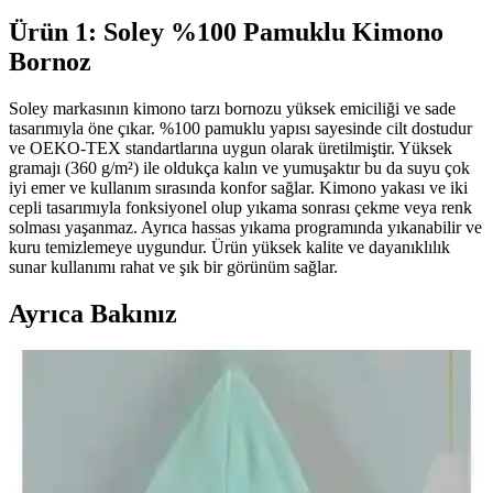
Ürün 1: Soley %100 Pamuklu Kimono
Bornoz
Soley markasının kimono tarzı bornozu yüksek emiciliği ve sade
tasarımıyla öne çıkar. %100 pamuklu yapısı sayesinde cilt dostudur
ve OEKO-TEX standartlarına uygun olarak üretilmiştir. Yüksek
gramajı (360 g/m²) ile oldukça kalın ve yumuşaktır bu da suyu çok
iyi emer ve kullanım sırasında konfor sağlar. Kimono yakası ve iki
cepli tasarımıyla fonksiyonel olup yıkama sonrası çekme veya renk
solması yaşanmaz. Ayrıca hassas yıkama programında yıkanabilir ve
kuru temizlemeye uygundur. Ürün yüksek kalite ve dayanıklılık
sunar kullanımı rahat ve şık bir görünüm sağlar.
Ayrıca Bakınız
Varol Dama ve Varol Nemesis Serisi Bornoz
Karşılaştırması ve Özellikleri
Bu makalede, Varol Dama ve Nemesis serisi bornozların özellikleri,
kullanıcı deneyimleri ve karşılaştırmaları detaylı şekilde incelenerek,
doğru seçim yapmanıza yardımcı olunur.