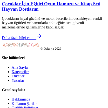
Çocuklar İçin Eğitici Oyun Hamuru ve Kitap Seti
Hayvan Dostlarım
Çocukların hayal gücünü ve motor becerilerini destekleyen, renkli
hayvan figürleri ve hamurlarla dolu eğitici set, güvenli
malzemeleriyle gelişimlerine katkı sağlar.
Daha fazla bilgi edinin
©
Dekorja
2026
Site bölümleri
Ana Sayfa
Kategoriler
Etiketler
Yazarlar
Genel sayfalar
Hakkımızda
Kullanım Şartları
Gizlilik Politikası