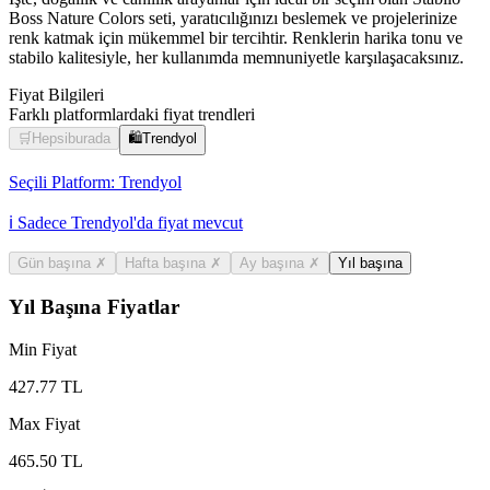
Boss Nature Colors seti, yaratıcılığınızı beslemek ve projelerinize
renk katmak için mükemmel bir tercihtir. Renklerin harika tonu ve
stabilo kalitesiyle, her kullanımda memnuniyetle karşılaşacaksınız.
Fiyat Bilgileri
Farklı platformlardaki fiyat trendleri
🛒
Hepsiburada
🛍️
Trendyol
Seçili Platform:
Trendyol
ℹ️ Sadece Trendyol'da fiyat mevcut
Gün başına
✗
Hafta başına
✗
Ay başına
✗
Yıl başına
Yıl Başına Fiyatlar
Min Fiyat
427.77
TL
Max Fiyat
465.50
TL