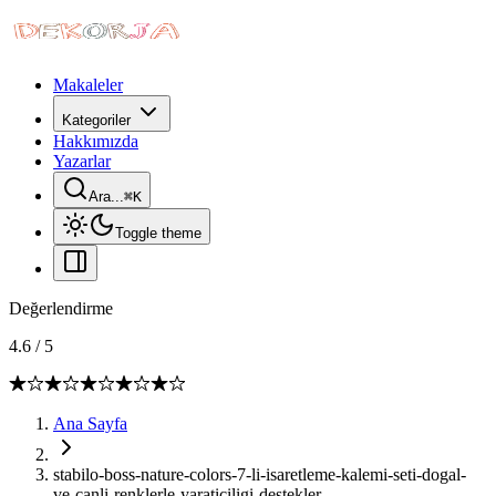
Makaleler
Kategoriler
Hakkımızda
Yazarlar
Ara...
⌘
K
Toggle theme
Değerlendirme
4.6
/
5
Ana Sayfa
stabilo-boss-nature-colors-7-li-isaretleme-kalemi-seti-dogal-
ve-canli-renklerle-yaraticiligi-destekler