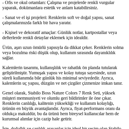
- Ofis ve okul ortamları: Çalışma ve projelerde renkli vurgular
yaparak, dokümanlara estetik ve anlam katabilirsiniz.
- Sanat ve el işi projeleri: Renklerin soft ve doğal yapısı, sanat
çalışmalarınızda farklı bir hava yaratır.
- Kişisel ve dekoratif amaçlar: Günlük notlar, kartpostallar veya
defterlerde renkli detaylar eklemek için idealdir.
Ürün, aşırı uzun ömürlü yapısıyla da dikkat çeker. Renklerin solma
veya bozulma riski düşük olup, kullanım sırasında dayanıklılık
sağlar.
Kalemlerin tasarımı, kullanışlılık ve rahatlık ön planda tutularak
geliştirilmiştir. Yumuşak yapısı ve kolay tutuşu sayesinde, uzun
süreli kullanımda bile günlük his minimal seviyededir. Ayrıca,
kalemlerin uç yapısı, düzgün ve net çizgiler çizmenize imkan tanır.
Genel olarak, Stabilo Boss Nature Colors 7 Renk Seti, yüksek
müşteri memnuniyeti ve olumlu geri bildirimler ile öne çıkar.
Renklerin canlılığı, kalitenin yüksekliği ve kullanım kolaylığı,
ürünün en büyük avantajlarıdır. Ayrıca, fiyat-performans oranı da
oldukça makuldür, bu da ürünü hem bireysel kullanıcılar hem de
kurumsal alımlar için cazip hale getirir.
İşte, doğallık ve canlılık arayanlar için ideal bir seçim olan Stabilo