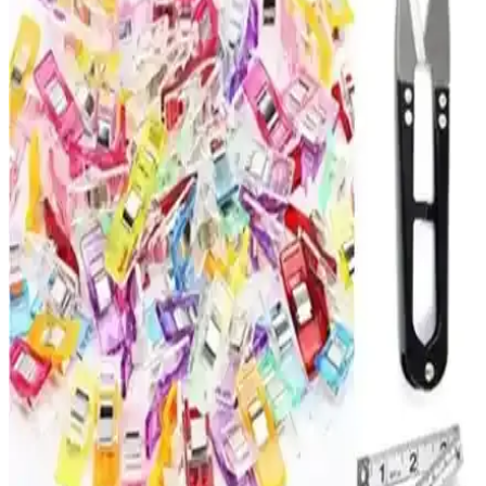
sayılarla boyama setleri detaylı karşılaştırması. Her iki ürünün
özellikleri, kullanıcı yorumları ve avantajlarıyla hangi setin size
uygun olduğunu keşfedin.
Adel Sakura ve NaSaDAN Pati Silgi
Karşılaştırması: Özellikleri ve Kullanıcı Yorumları
Adel Sakura ve NaSaDAN Pati Silgi'nin özelliklerini, kullanıcı
yorumlarını ve karşılaştırmalarını detaylı inceleyerek, ihtiyaçlarınıza
uygun en iyi silgiyi seçmenize yardımcı oluyoruz.
Palmiye Hobi Sanat ve Wombhobby Neo Felsefe
Sayılarla Boyama Setlerinin Karşılaştırması
İki farklı sayılarla boyama seti olan Palmiye Hobi Sanat ve
Wombhobby Neo Felsefe'nin özellikleri ve kullanıcı yorumlarıyla
detaylı karşılaştırması, sanatsal becerilerin geliştirilmesine ve stres
atmaya yönelik avantajları anlatılıyor.
Palmiye Hobi Sanat ve Tabdiko Sayılarla Boyama
Setleri Karşılaştırması ve Özellikleri
İki popüler sayılarla boyama setinin detaylı karşılaştırması, içerikleri