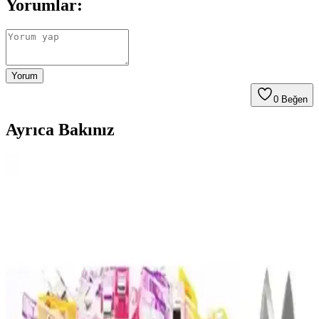
Yorumlar:
Yorum
0
Beğen
Ayrıca Bakınız
ColorTouch Ajanda ve LiyaCraft Vintage Sticker
Setleri Karşılaştırması
ColorTouch ve LiyaCraft sticker setleri, farklı tasarım ve kullanım
özellikleriyle ajanda ve projelerinize kişisel dokunuşlar katıyor.
Hangi ürün sizin ihtiyaçlarınıza uygun? İşte detaylar.
Palmiye Hobi Sanat Kırtasiye Sayılarla Boyama
Setleri Karşılaştırması ve Detaylı İnceleme
Palmiye Hobi Sanat kırtasiye'nin Kayık ve Sahil Kasabası temalı