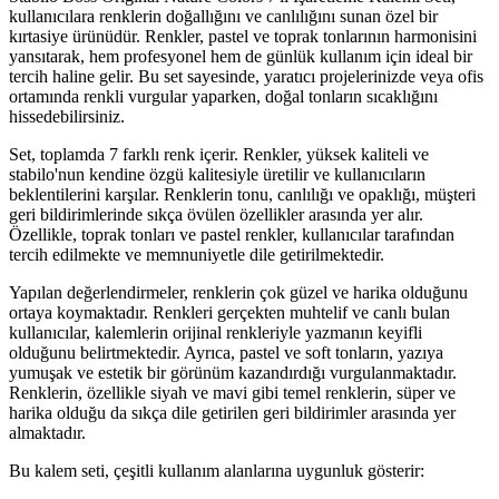
kullanıcılara renklerin doğallığını ve canlılığını sunan özel bir
kırtasiye ürünüdür. Renkler, pastel ve toprak tonlarının harmonisini
yansıtarak, hem profesyonel hem de günlük kullanım için ideal bir
tercih haline gelir. Bu set sayesinde, yaratıcı projelerinizde veya ofis
ortamında renkli vurgular yaparken, doğal tonların sıcaklığını
hissedebilirsiniz.
Set, toplamda 7 farklı renk içerir. Renkler, yüksek kaliteli ve
stabilo'nun kendine özgü kalitesiyle üretilir ve kullanıcıların
beklentilerini karşılar. Renklerin tonu, canlılığı ve opaklığı, müşteri
geri bildirimlerinde sıkça övülen özellikler arasında yer alır.
Özellikle, toprak tonları ve pastel renkler, kullanıcılar tarafından
tercih edilmekte ve memnuniyetle dile getirilmektedir.
Yapılan değerlendirmeler, renklerin çok güzel ve harika olduğunu
ortaya koymaktadır. Renkleri gerçekten muhtelif ve canlı bulan
kullanıcılar, kalemlerin orijinal renkleriyle yazmanın keyifli
olduğunu belirtmektedir. Ayrıca, pastel ve soft tonların, yazıya
yumuşak ve estetik bir görünüm kazandırdığı vurgulanmaktadır.
Renklerin, özellikle siyah ve mavi gibi temel renklerin, süper ve
harika olduğu da sıkça dile getirilen geri bildirimler arasında yer
almaktadır.
Bu kalem seti, çeşitli kullanım alanlarına uygunluk gösterir: