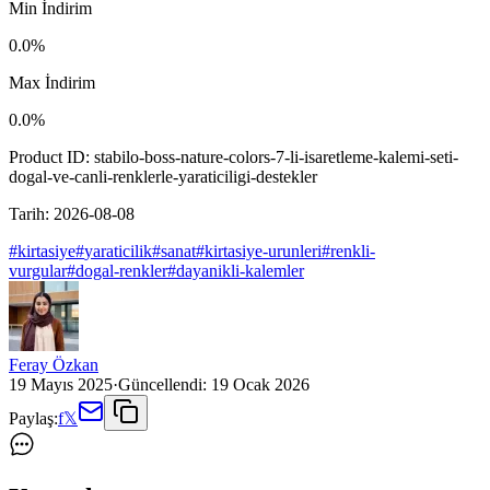
Min İndirim
0.0
%
Max İndirim
0.0
%
Product ID:
stabilo-boss-nature-colors-7-li-isaretleme-kalemi-seti-
dogal-ve-canli-renklerle-yaraticiligi-destekler
Tarih:
2026-08-08
#
kirtasiye
#
yaraticilik
#
sanat
#
kirtasiye-urunleri
#
renkli-
vurgular
#
dogal-renkler
#
dayanikli-kalemler
Feray Özkan
19 Mayıs 2025
·
Güncellendi:
19 Ocak 2026
Paylaş:
f
𝕏