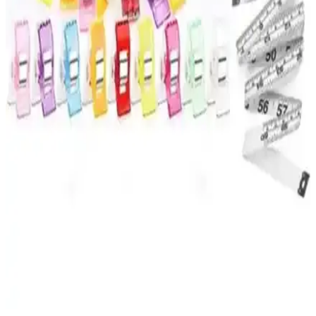
ve kullanıcı yorumlarıyla en iyi seçimi yapmanızı sağlar.
Umix Telli Plastik Dosya Mavi 50'li Set Ofis ve Okul
Kullanımı İçin Uygun
Umix markasının 50'li mavi telli plastik dosyası, dayanıklılığı ve
kullanım kolaylığıyla ofis ve okul ihtiyaçlarına ideal çözümler sunar.
Kaliteli malzeme ve pratik tasarımıyla düzen sağlar.
Yılbaşı Kartpostal Setleri Karşılaştırması: Bimotif ve
Mia Pera Ürün Analizi
İki popüler yılbaşı kartpostal seti olan Bimotif ve Mia Pera’nın
özellikleri, kullanıcı yorumları ve karşılaştırmasıyla yılbaşı süsleri ve
hediye seçenekleri hakkında detaylı bilgi edinin.
TıkTık AL Kumaş Mandalı ve Aksesuarlar Seti:
Çok Yönlü ve Dayanıklı Çözüm
Kumaş tutturma, el işleri ve organizasyon için ideal olan bu set,
renkli klipsler, iplik temizleme makası ve mezura içerir, kullanışlı ve
dayanıklı tasarımıyla projelerinize değer katar.