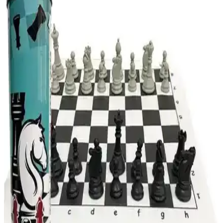
ve saklama alanında geliştirmeler gerekebilir.
Yeni Profesyonel Satranç Turnuva Takımı
İncelemesi ve Özellikleri
Yüksek kaliteli malzemelerle tasarlanmış yeni satranç profesyonel
turnuva takımı, taş boyutları ve tasarımıyla öne çıkıyor. Kullanıcı
geri bildirimleri ve ürün detaylarıyla ilgili kapsamlı bilgi içerir.
Star Oyun Satranç Dünyası Rulo Silindir Satranç
Seti: Pratik ve Kaliteli Taşınabilir Satranç Çözümü
Star Oyun Satranç Dünyası Rulo Silindir Satranç Seti, hafif ve
taşınabilir tasarımıyla çocuklar ve gençler için ideal. Kaliteli
malzeme ve ergonomik taşlar, her ortamda strateji geliştirmeyi
kolaylaştırır.
Agt Satranç Takımı: Öğrenciler ve Satranç Severler
İçin Kullanışlı ve Dayanıklı
Agt satranç takımı, başlangıç seviyesindekiler ve okullar için uygun,
taşınabilir ve şık tasarımıyla dikkat çeken, dayanıklı ve kullanışlı bir
satranç setidir.