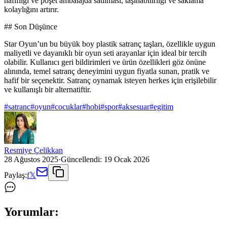
hafifliği ve poşet ambalajda satılması, taşınabilirliği ve saklama
kolaylığını artırır.
## Son Düşünce
Star Oyun’un bu büyük boy plastik satranç taşları, özellikle uygun
maliyetli ve dayanıklı bir oyun seti arayanlar için ideal bir tercih
olabilir. Kullanıcı geri bildirimleri ve ürün özellikleri göz önüne
alınında, temel satranç deneyimini uygun fiyatla sunan, pratik ve
hafif bir seçenektir. Satranç oynamak isteyen herkes için erişilebilir
ve kullanışlı bir alternatiftir.
#
satranc
#
oyun
#
cocuklar
#
hobi
#
spor
#
aksesuar
#
egitim
Resmiye Çelikkan
28 Ağustos 2025
·
Güncellendi:
19 Ocak 2026
Paylaş:
f
𝕏
Yorumlar: