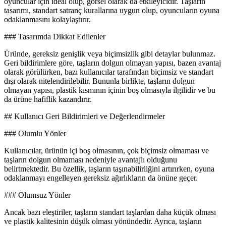
oyuncular için ideal olup, görsel olarak da etkileyicidir. Taşların
tasarımı, standart satranç kurallarına uygun olup, oyuncuların oyuna
odaklanmasını kolaylaştırır.
### Tasarımda Dikkat Edilenler
Üründe, gereksiz genişlik veya biçimsizlik gibi detaylar bulunmaz.
Geri bildirimlere göre, taşların dolgun olmayan yapısı, bazen avantaj
olarak görülürken, bazı kullanıcılar tarafından biçimsiz ve standart
dışı olarak nitelendirilebilir. Bununla birlikte, taşların dolgun
olmayan yapısı, plastik kısmının içinin boş olmasıyla ilgilidir ve bu
da ürüne hafiflik kazandırır.
## Kullanıcı Geri Bildirimleri ve Değerlendirmeler
### Olumlu Yönler
Kullanıcılar, ürünün içi boş olmasının, çok biçimsiz olmaması ve
taşların dolgun olmaması nedeniyle avantajlı olduğunu
belirtmektedir. Bu özellik, taşların taşınabilirliğini artırırken, oyuna
odaklanmayı engelleyen gereksiz ağırlıkların da önüne geçer.
### Olumsuz Yönler
Ancak bazı eleştiriler, taşların standart taşlardan daha küçük olması
ve plastik kalitesinin düşük olması yönündedir. Ayrıca, taşların