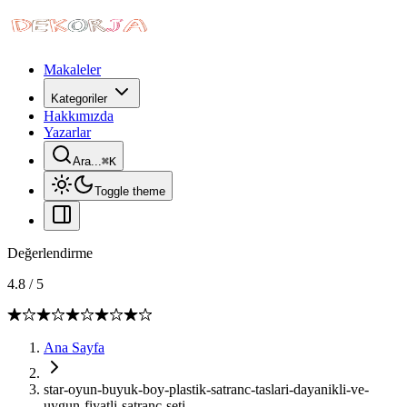
Makaleler
Kategoriler
Hakkımızda
Yazarlar
Ara...
⌘
K
Toggle theme
Değerlendirme
4.8
/
5
Ana Sayfa
star-oyun-buyuk-boy-plastik-satranc-taslari-dayanikli-ve-
uygun-fiyatli-satranc-seti