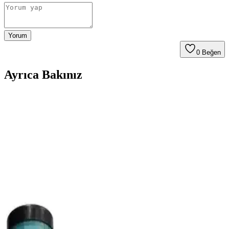
Yorum
0
Beğen
Ayrıca Bakınız
Sedef Okey İthal Polyester Satranç Takımı
Çekmeceli: Şık ve Dayanıklı Oyun Seti
Sedef Okey polyester satranç takımı, şık tasarımı ve çekmeceli
yapısıyla satranç tutkunlarına ve koleksiyonculara özel, dayanıklı ve
pratik bir oyun setidir.
Star Satranç Klasik Büyük Boy: Estetik ve
Fonksiyonellik Sunan Kaliteli Satranç Seti
Star Satranç Klasik Büyük Boy, estetik tasarımı ve büyük
boyutlarıyla satranç tutkunlarına uygun, kaliteli ve şık bir satranç
setidir. Dayanıklı ahşap ve taşların tasarımıyla öne çıkar, ancak kalite