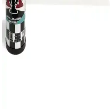
50Bir Ahşap Lüks Satranç Takımı Estetik ve
Dayanıklı Tasarımıyla Şıklık Sunar
50Bir markasının kaliteli ahşap malzemeden ürettiği lüks satranç
takımı, şıklık ve dayanıklılığıyla öne çıkıyor. Ev ve ofis kullanımına
uygun, hediye ve dekoratif amaçlar için ideal bir seçenek.
Zekice Satranç: Ahşap Tasarımıyla Estetik ve
Kullanışlı Satranç Seti
Zekice Satranç, kaliteli ahşap malzemeden üretilmiş, estetik ve
kullanışlı satranç setidir. Taşların küçük boyutu, kullanım kolaylığı
sağlar, tasarımı ise dekoratif alanlarda da tercih edilir.
Yukon Ekonomik Satranç Takımı: Taşınabilir ve
Dayanıklı Zeka Oyunu Seti
Yukon Ekonomik Satranç Takımı, taşınabilirliği ve uygun fiyatıyla
dikkat çeker. Dayanıklı malzemeleri ve pratik tasarımıyla çocuklar
ve aileler için ideal, uzun ömürlü ve kolay erişilebilir bir satranç
setidir.