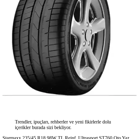
Trendler, ipuçları, rehberler ve yeni fikirlerle dolu
içerikler burada sizi bekliyor.
Starmaxx 235/45 R18 98W TL Reinf. Ultrasport ST760 Oto Yaz