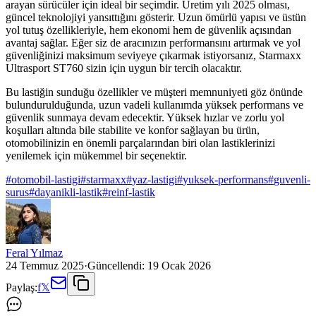
arayan sürücüler için ideal bir seçimdir. Üretim yılı 2025 olması,
güncel teknolojiyi yansıttığını gösterir. Uzun ömürlü yapısı ve üstün
yol tutuş özellikleriyle, hem ekonomi hem de güvenlik açısından
avantaj sağlar. Eğer siz de aracınızın performansını artırmak ve yol
güvenliğinizi maksimum seviyeye çıkarmak istiyorsanız, Starmaxx
Ultrasport ST760 sizin için uygun bir tercih olacaktır.
Bu lastiğin sunduğu özellikler ve müşteri memnuniyeti göz önünde
bulundurulduğunda, uzun vadeli kullanımda yüksek performans ve
güvenlik sunmaya devam edecektir. Yüksek hızlar ve zorlu yol
koşulları altında bile stabilite ve konfor sağlayan bu ürün,
otomobilinizin en önemli parçalarından biri olan lastiklerinizi
yenilemek için mükemmel bir seçenektir.
#
otomobil-lastigi
#
starmaxx
#
yaz-lastigi
#
yuksek-performans
#
guvenli-
surus
#
dayanikli-lastik
#
reinf-lastik
Feral Yılmaz
24 Temmuz 2025
·
Güncellendi:
19 Ocak 2026
Paylaş:
f
𝕏