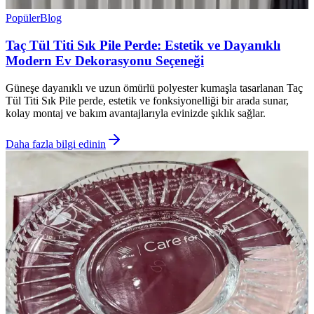
Popüler
Blog
Taç Tül Titi Sık Pile Perde: Estetik ve Dayanıklı
Modern Ev Dekorasyonu Seçeneği
Güneşe dayanıklı ve uzun ömürlü polyester kumaşla tasarlanan Taç
Tül Titi Sık Pile perde, estetik ve fonksiyonelliği bir arada sunar,
kolay montaj ve bakım avantajlarıyla evinizde şıklık sağlar.
Daha fazla bilgi edinin