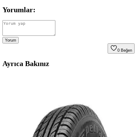
Yorumlar:
Yorum
0
Beğen
Ayrıca Bakınız
Hankook 205/55 R16 Kinergy 4S 2 H750 Dört
Mevsim Güvenli Sürüş Lastiği Özellikleri ve
Performansı
Hankook 205/55 R16 Kinergy 4S 2 H750, dört mevsim kullanım
için tasarlanmış yüksek performanslı ve dayanıklı bir otomobil
lastiğidir. Güçlü yol tutuşu ve düşük gürültü seviyeleri ile güvenli ve
konforlu sürüş sağlar.
Laufenn 175/65 R14 82T G Fit 4s LH71 Dört