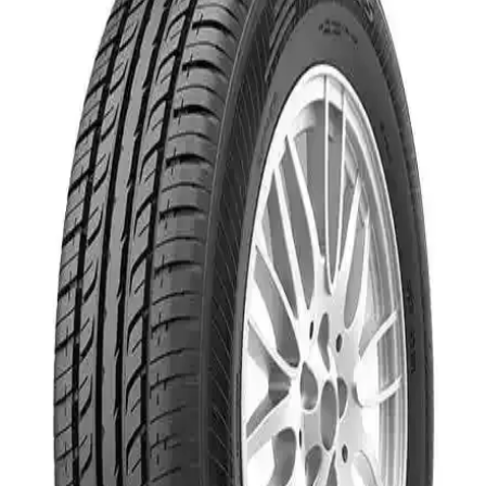
Mevsim Otomobil Lastiği Güvenilir Performans
Laufenn 175/65 R14 82T G Fit 4s LH71, tüm hava koşullarında
güvenli yol tutuşu ve dayanıklılık sağlayan yüksek performanslı dört
mevsim otomobil lastiği, şehir ve kırsal sürüşler için ideal.
Petlas 175/65 R14 82H Imperium Pt515 Yaz Lastiği
Güncel Teknoloji ve Güvenlik Özellikleriyle
Petlas 175/65 R14 82H Imperium Pt515, modern teknolojilerle
tasarlanmış, yüksek performans ve dayanıklılık sunan, güvenli ve
ekonomik yaz lastiği seçeneği.
Petlas VeloxSport PT741 205/45 R17 Lastik: Güçlü
Yol Tutuşu ve Dayanıklılık Özellikleri
Petlas VeloxSport PT741, 2023 üretimi, 205/45 R17 ölçülerinde,
yüksek performans ve dayanıklılık sağlayan otomobil lastiği. Güçlü
yol tutuşu ve konfor sunar, güvenli ve ekonomik sürüş için ideal.
Milestone 175/70 R13 82T Carmile oto yaz lastiği:
Güvenilir ve performanslı seçenek