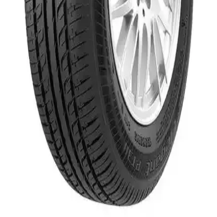
Milestone markasının 2024 üretimi 175/70 R13 82T Carmile oto
lastiği, güvenli, dayanıklı ve yakıt tasarruflu özellikleriyle öne
çıkarak sürüş kalitenizi artırır.
Michelin MC12264 12V Dijital Basınç Göstergeli
Çok Amaçlı Hava Pompası Özellikleri ve Kullanım
Alanları
Michelin MC12264, 12V güçle çalışan, dijital ekranlı ve çok yönlü
kullanım özellikleriyle öne çıkan hafif bir hava pompasıdır.
Otomobil, bisiklet ve kamp ekipmanlarınızı kolayca şişirir.
Petlas 205/55 R16 91H Imperium Pt515 Yaz Lastiği:
Güvenli ve Dayanıklı Sürüş İçin Teknolojik Çözüm
Petlas 205/55 R16 91H Imperium Pt515 yaz lastiği, üstün yol tutuşu
ve dayanıklılığıyla güvenli ve konforlu sürüş sağlar, en yeni
teknolojilerle geliştirilmiş olup, uzun ömür ve yüksek performans
sunar.
Petlas 185/65 R14 86T Elegant PT311 Lastik:
Yüksek Performans ve Güvenilirlik Sunar