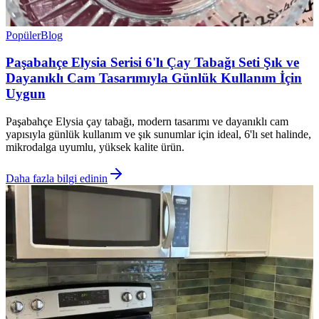
Popüler
Blog
Paşabahçe Elysia Serisi 6'lı Çay Tabağı Seti Şık ve
Dayanıklı Cam Tasarımıyla Günlük Kullanım İçin
Uygun
Paşabahçe Elysia çay tabağı, modern tasarımı ve dayanıklı cam
yapısıyla günlük kullanım ve şık sunumlar için ideal, 6'lı set halinde,
mikrodalga uyumlu, yüksek kalite ürün.
Daha fazla bilgi edinin