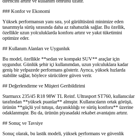
direncini artırır ve kullanım ömrünü uzatır.
### Konfor ve Ekonomi
Yüksek performansın yanı sıra, yol gürültüsünü minimize eden
tasarımıyla sürüş sırasında daha az rahatsızlık sağlar. Bu özellik,
özellikle uzun yolculuklarda konforu artırır ve yakıt tüketimini
optimize eder.
## Kullanım Alanları ve Uygunluk
Bu model, özellikle **sedan ve kompakt SUV** araçlar için
uygundur. Günlük şehir içi kullanımdan, uzun yolculuklara kadar
geniş bir yelpazede performans gösterir. Ayrıca, yüksek hızlarda
stabilite sağlar, böylece sürücülere güven verir.
## Değerlendirme ve Müşteri Geribildirimi
Starmaxx 235/45 R18 98W TL Reinf. Ultrasport ST760, kullanıcılar
tarafından **yüksek puanlar** almıştır. Kullanıcıların ortak görüşü,
ürünün **güçlü yol tutuşu, dayanıklılığı ve sürüş konforu** üzerine
odaklanmıştır. Bu da, ürünün piyasadaki rekabet avantajını artırır.
## Sonuç ve Tavsiye
Sonuç olarak, bu lastik modeli, yüksek performans ve güvenlik