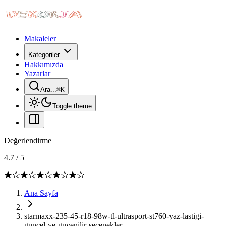
Makaleler
Kategoriler
Hakkımızda
Yazarlar
Ara...
⌘
K
Toggle theme
Değerlendirme
4.7
/
5
Ana Sayfa
starmaxx-235-45-r18-98w-tl-ultrasport-st760-yaz-lastigi-
guncel-ve-guvenilir-secenekler