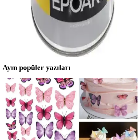
Polisan Epoksi Reçine EPOART Ultra Şeffaf 0,8kg:
Endüstriyel ve Dekoratif Kullanım İçin Yüksek
Kalite Reçine
Polisan EPOART Ultra Şeffaf epoksi, yüksek şeffaflık ve kolay
uygulama sağlayan solventsiz iki bileşenli ürün, dekoratif ve
endüstriyel yüzeylerde mükemmel sonuçlar sunar.
Ayın popüler yazıları