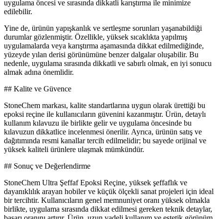
uygulama öncesi ve sırasında dikkatli karıştırma ile minimize
edilebilir.
Yine de, ürünün yapışkanlık ve sertleşme sorunları yaşanabildiği
durumlar gözlenmiştir. Özellikle, yüksek sıcaklıkta yapılmış
uygulamalarda veya karıştırma aşamasında dikkat edilmediğinde,
yüzeyde yılan derisi görünümüne benzer dalgalar oluşabilir. Bu
nedenle, uygulama sırasında dikkatli ve sabırlı olmak, en iyi sonucu
almak adına önemlidir.
## Kalite ve Güvence
StoneChem markası, kalite standartlarına uygun olarak ürettiği bu
epoksi reçine ile kullanıcıların güvenini kazanmıştır. Ürün, detaylı
kullanım kılavuzu ile birlikte gelir ve uygulama öncesinde bu
kılavuzun dikkatlice incelenmesi önerilir. Ayrıca, ürünün satış ve
dağıtımında resmi kanallar tercih edilmelidir; bu sayede orijinal ve
yüksek kaliteli ürünlere ulaşmak mümkündür.
## Sonuç ve Değerlendirme
StoneChem Ultra Şeffaf Epoksi Reçine, yüksek şeffaflık ve
dayanıklılık arayan hobiler ve küçük ölçekli sanat projeleri için ideal
bir tercihtir. Kullanıcıların genel memnuniyet oranı yüksek olmakla
birlikte, uygulama sırasında dikkat edilmesi gereken teknik detaylar,
başarı oranını artırır. Ürün, uzun vadeli kullanım ve estetik görünüm