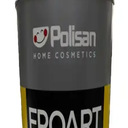
Çözümleri ve Tasarım Yaklaşımları
Satillo karo döşeme kenarlarında kalan beton yüzeylerin kaplanması
için ahşap geçiş şeridinin genişletilmesi en uygun çözüm olarak
öneriliyor. Renk uyumu, malzeme seçimi ve estetik bütünlük ön
planda tutuluyor.
Epoksi Nişan Hediyelikleri ve Dekorasyon
Uygulamaları: Kalıcı ve Modern Tasarımlar
Epoksi nişan hediyelikleri, dayanıklı ve kişiselleştirilebilir
tasarımlarla özel anları ölümsüzleştirir, modern dekorasyonda şık ve
özgün çözümler sunar.
2025'te Resinin Slim 1500 gr A+B ile Küçük
Projelerde Parlaklık ve Dayanıklılık
Resinin Slim 1500 gr A+B ile küçük projelerde parlak ve dayanıklı
yüzeyler oluşturun. Doğru uygulama tekniklerini hemen keşfedin!
2025'te Hobi ve Profesyonellerin Tercihi: Arc 105
Ultra Şeffaf Epoksi