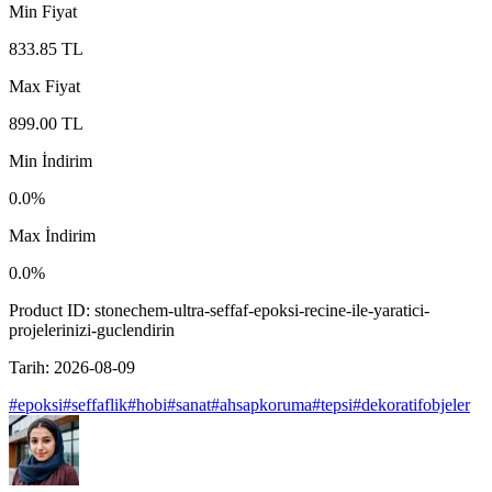
Min Fiyat
833.85
TL
Max Fiyat
899.00
TL
Min İndirim
0.0
%
Max İndirim
0.0
%
Product ID:
stonechem-ultra-seffaf-epoksi-recine-ile-yaratici-
projelerinizi-guclendirin
Tarih:
2026-08-09
#
epoksi
#
seffaflik
#
hobi
#
sanat
#
ahsapkoruma
#
tepsi
#
dekoratifobjeler