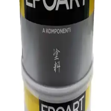
2025'in en güvenilir Türkiye menşeli epoksi reçinesi ile estetik ve
dayanıklı projeler yaratın. Hemen keşfedin!
Resinin Slim 750 Gr A+B Ultra Şeffaf Epoksi
Reçine: Dayanıklı ve Estetik Uygulamalar İçin
Resinin Slim 750 Gr A+B Ultra Şeffaf Epoksi Reçine, yüksek
şeffaflık, parlaklık ve sararma dirençleriyle profesyonel ve hobi
projelerinde mükemmel sonuçlar sunar. Kolay karıştırma ve düşük
koku avantajlarıyla tercih edilir.
Nişan Dekorasyonunda Epoksi Magnet Kullanımı
ve Yaratıcı Uygulama Örnekleri
Epoksi magnetler, nişan dekorasyonunda kişiselleştirilebilir ve şık
detaylar sunar. Özel tasarımlar ve yaratıcı kullanımlarla unutulmaz
anılar yaratın.
Su Geçirmez İzolasyon Malzemeleri Dekorasyon ve
Mobilyada Dayanıklılığı Artırır
Su geçirmez izolasyon malzemeleri, dayanıklılık ve estetiği bir arada
sunarak yapıların ve mobilyaların ömrünü uzatır, bakım maliyetlerini
azaltır ve sağlıklı yaşam alanları sağlar.