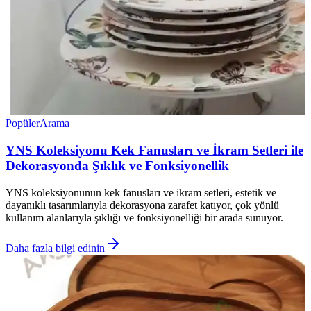
Popüler
Arama
YNS Koleksiyonu Kek Fanusları ve İkram Setleri ile
Dekorasyonda Şıklık ve Fonksiyonellik
YNS koleksiyonunun kek fanusları ve ikram setleri, estetik ve
dayanıklı tasarımlarıyla dekorasyona zarafet katıyor, çok yönlü
kullanım alanlarıyla şıklığı ve fonksiyonelliği bir arada sunuyor.
Daha fazla bilgi edinin