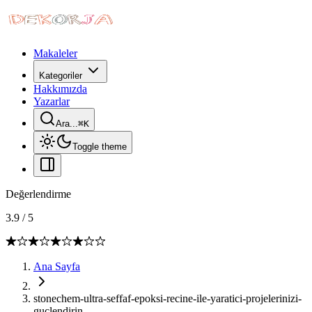
Makaleler
Kategoriler
Hakkımızda
Yazarlar
Ara...
⌘
K
Toggle theme
Değerlendirme
3.9
/
5
Ana Sayfa
stonechem-ultra-seffaf-epoksi-recine-ile-yaratici-projelerinizi-
guclendirin