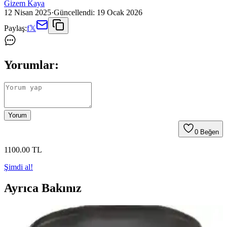
Gizem Kaya
12 Nisan 2025
·
Güncellendi:
19 Ocak 2026
Paylaş:
f
𝕏
Yorumlar:
Yorum
0
Beğen
1100
.00
TL
Şimdi al!
Ayrıca Bakınız
Satillo Karo Döşeme Kenarlarında Geçiş Şeridi