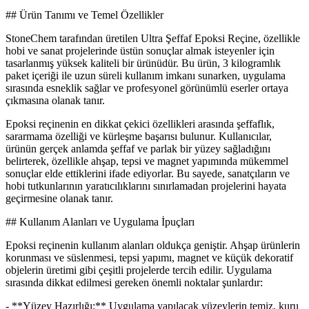
## Ürün Tanımı ve Temel Özellikler
StoneChem tarafından üretilen Ultra Şeffaf Epoksi Reçine, özellikle
hobi ve sanat projelerinde üstün sonuçlar almak isteyenler için
tasarlanmış yüksek kaliteli bir ürünüdür. Bu ürün, 3 kilogramlık
paket içeriği ile uzun süreli kullanım imkanı sunarken, uygulama
sırasında esneklik sağlar ve profesyonel görünümlü eserler ortaya
çıkmasına olanak tanır.
Epoksi reçinenin en dikkat çekici özellikleri arasında şeffaflık,
sararmama özelliği ve kürleşme başarısı bulunur. Kullanıcılar,
ürünün gerçek anlamda şeffaf ve parlak bir yüzey sağladığını
belirterek, özellikle ahşap, tepsi ve magnet yapımında mükemmel
sonuçlar elde ettiklerini ifade ediyorlar. Bu sayede, sanatçıların ve
hobi tutkunlarının yaratıcılıklarını sınırlamadan projelerini hayata
geçirmesine olanak tanır.
## Kullanım Alanları ve Uygulama İpuçları
Epoksi reçinenin kullanım alanları oldukça geniştir. Ahşap ürünlerin
korunması ve süslenmesi, tepsi yapımı, magnet ve küçük dekoratif
objelerin üretimi gibi çeşitli projelerde tercih edilir. Uygulama
sırasında dikkat edilmesi gereken önemli noktalar şunlardır:
- **Yüzey Hazırlığı:** Uygulama yapılacak yüzeylerin temiz, kuru