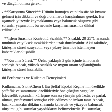
ve düzgün olması gerekir.
- **Karıştırma Süreci:** Ürünün homojen ve pürüzsüz bir kıvama
gelmesi için dikkatli ve doğru oranlarda karıştırılması gerekir. Bu
aşamada yüzeyde kaymaklanma veya baloncuk oluşumu gibi
sorunlar yaşanabilir; bu nedenle karıştırma sırasında dikkat
edilmelidir.
- **İşlem Sırasında Kontrollü Sıcaklık:** Sıcaklık 20-25°C arasında
tutulmalı ve yüksek sıcaklıklardan uzak durulmalıdır. Aksi takdirde,
kürleşme süresi uzayabilir veya yüzey üzerinde istenmeyen
kabarcıklar oluşabilir.
- **Kuruma Süresi:** Ürün, yaklaşık 3 gün içinde tam olarak
sertleşir. Ancak, yüksek sıcaklık ve uygun ortam sağlandığında
kürleşme süresi kısalabilir.
## Performans ve Kullanıcı Deneyimleri
Kullanıcılar, StoneChem Ultra Şeffaf Epoksi Reçine’nin özellikle
şeffaflık ve sararmama özellikleriyle öne çıktığını vurgular.
İşlevsellik açısından, kürleşme sonrası yüzeyin pürüzsüz ve parlak
olması, profesyonel sonuçlar elde edilmesine imkan tanır. Ancak,
bazı kullanıcılar döküm sırasında kabarcık ve yüzeyde baloncuk
oluşumu gibi sorunlar yaşadıklarını belirtmektedir. Bu sorunlar,