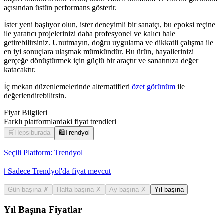
açısından üstün performans gösterir.
İster yeni başlıyor olun, ister deneyimli bir sanatçı, bu epoksi reçine
ile yaratıcı projelerinizi daha profesyonel ve kalıcı hale
getirebilirsiniz. Unutmayın, doğru uygulama ve dikkatli çalışma ile
en iyi sonuçlara ulaşmak mümkündür. Bu ürün, hayallerinizi
gerçeğe dönüştürmek için güçlü bir araçtır ve sanatınıza değer
katacaktır.
İç mekan düzenlemelerinde alternatifleri
özet görünüm
ile
değerlendirebilirsin.
Fiyat Bilgileri
Farklı platformlardaki fiyat trendleri
🛒
Hepsiburada
🛍️
Trendyol
Seçili Platform:
Trendyol
ℹ️ Sadece Trendyol'da fiyat mevcut
Gün başına
✗
Hafta başına
✗
Ay başına
✗
Yıl başına
Yıl Başına Fiyatlar