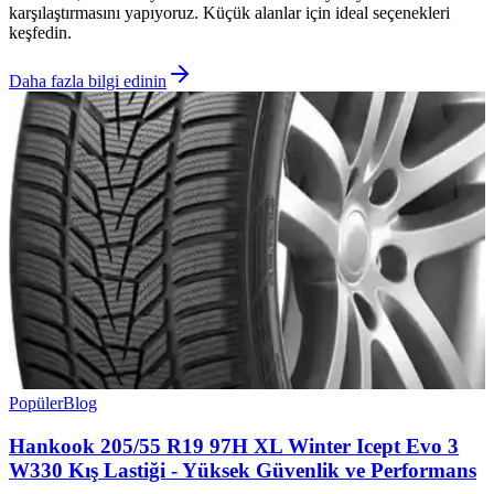
karşılaştırmasını yapıyoruz. Küçük alanlar için ideal seçenekleri
keşfedin.
Daha fazla bilgi edinin
Popüler
Blog
Hankook 205/55 R19 97H XL Winter Icept Evo 3
W330 Kış Lastiği - Yüksek Güvenlik ve Performans