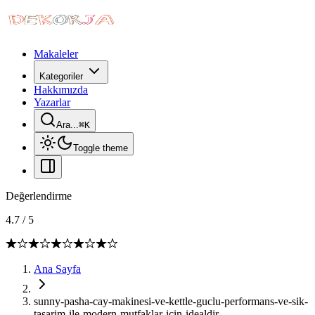
Makaleler
Kategoriler
Hakkımızda
Yazarlar
Ara...
⌘
K
Toggle theme
Değerlendirme
4.7
/
5
Ana Sayfa
sunny-pasha-cay-makinesi-ve-kettle-guclu-performans-ve-sik-
tasarim-ile-modern-mutfaklar-icin-idealdir