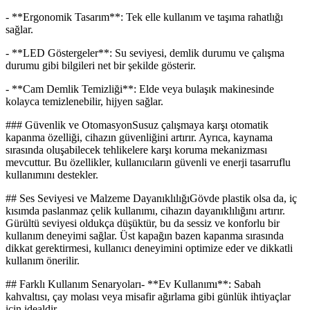
- **Ergonomik Tasarım**: Tek elle kullanım ve taşıma rahatlığı
sağlar.
- **LED Göstergeler**: Su seviyesi, demlik durumu ve çalışma
durumu gibi bilgileri net bir şekilde gösterir.
- **Cam Demlik Temizliği**: Elde veya bulaşık makinesinde
kolayca temizlenebilir, hijyen sağlar.
### Güvenlik ve OtomasyonSusuz çalışmaya karşı otomatik
kapanma özelliği, cihazın güvenliğini artırır. Ayrıca, kaynama
sırasında oluşabilecek tehlikelere karşı koruma mekanizması
mevcuttur. Bu özellikler, kullanıcıların güvenli ve enerji tasarruflu
kullanımını destekler.
## Ses Seviyesi ve Malzeme DayanıklılığıGövde plastik olsa da, iç
kısımda paslanmaz çelik kullanımı, cihazın dayanıklılığını artırır.
Gürültü seviyesi oldukça düşüktür, bu da sessiz ve konforlu bir
kullanım deneyimi sağlar. Üst kapağın bazen kapanma sırasında
dikkat gerektirmesi, kullanıcı deneyimini optimize eder ve dikkatli
kullanım önerilir.
## Farklı Kullanım Senaryoları- **Ev Kullanımı**: Sabah
kahvaltısı, çay molası veya misafir ağırlama gibi günlük ihtiyaçlar
için idealdir.