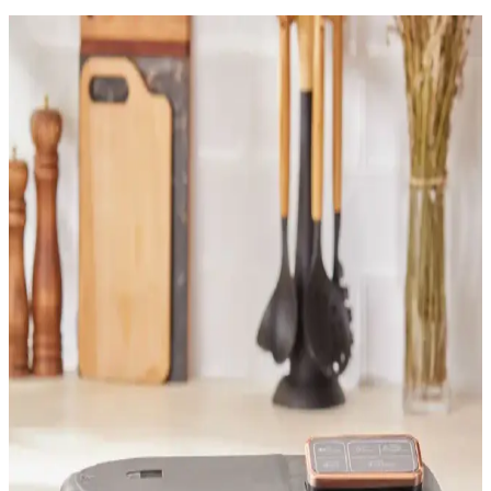
Luno LC32006X02 ve Sunny Pasha Çay Makinesi
Karşılaştırması
Luno LC32006X02 ve Sunny Pasha çay makineleri arasındaki
farklar, özellikler ve kullanıcı yorumlarıyla en iyi seçimi yapmanıza
yardımcı olacak detaylı karşılaştırma.
Sinbo SK-2389 Cam Demlikli Çay Makinesi Beyaz:
Modern ve Pratik Demleme ve Kolay Kullanım
Sinbo SK-2389 Cam Demlikli Çay Makinesi Beyaz, sade ve
modern tasarıma sahip. Şeffaf cam demlik sayesinde demleme süreci
gözlemlenebilir; su kapasitesi 1–2 L. Resmi distribütör garantili, 2
yıl. Otomatik kapanma yok; dikkatli kullanım gerekir.
Arzum Çay Makinesi ve Su Isıtıcısı: Buhar Emniyeti
ile Güvenli Demleme ve Hızlı Isıtma
Esgep Arzum Çay Makinesi ve Su Isıtıcısı, Buhar Emniyet
Termostatı ile güvenli deneyim sağlar; hızlı ısıtma, sıcak tutma ve
çok amaçlı kullanım sağlar. Ergonomik ve kompakt tasarım ile renk
seçenekleri mutfakta estetik ve pratiklik katar; aksesuar uyumu