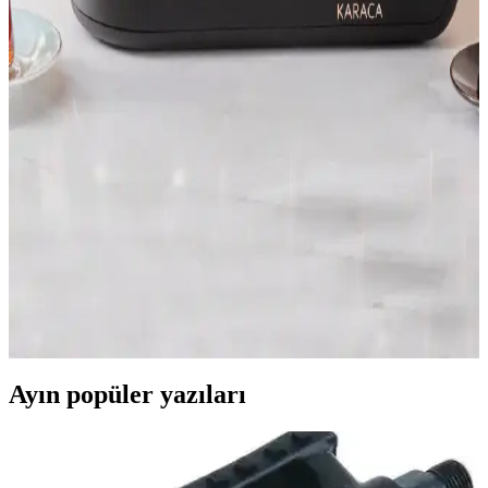
görünüm ve kullanışlı özellikleriyle mutfaklarınızın vazgeçilmezi
olur.
Kiwi Elektrikli Semaver Ktm-2930: Modern
Tasarım ve Yüksek Performanslı Çay Makinesi
Kiwi Elektrikli Semaver Ktm-2930, geniş kapasitesi, hızlı ısıtma ve
uzun süre sıcak tutma özellikleriyle modern mutfaklar için ideal,
güvenli ve şık bir çay makinesidir.
Karaca Hatır Plus Mod 5 In 1 Kahve ve Çay
Makinesi Modern Tasarım ve Fonksiyonellik
Karaca Hatır Plus Mod 5 In 1, modern tasarımı ve çok fonksiyonlu
özellikleriyle kahve ve çay keyfini artıran kullanışlı bir mutfak
cihazıdır.
Ayın popüler yazıları