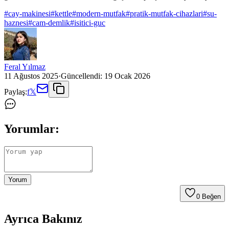
#
cay-makinesi
#
kettle
#
modern-mutfak
#
pratik-mutfak-cihazlari
#
su-
haznesi
#
cam-demlik
#
isitici-guc
Feral Yılmaz
11 Ağustos 2025
·
Güncellendi:
19 Ocak 2026
Paylaş:
f
𝕏
Yorumlar:
Yorum
0
Beğen
Ayrıca Bakınız