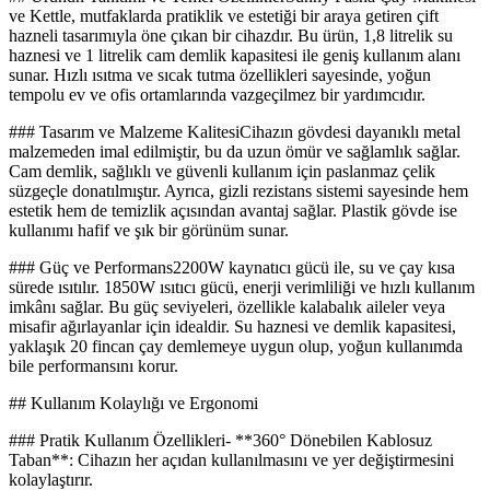
ve Kettle, mutfaklarda pratiklik ve estetiği bir araya getiren çift
hazneli tasarımıyla öne çıkan bir cihazdır. Bu ürün, 1,8 litrelik su
haznesi ve 1 litrelik cam demlik kapasitesi ile geniş kullanım alanı
sunar. Hızlı ısıtma ve sıcak tutma özellikleri sayesinde, yoğun
tempolu ev ve ofis ortamlarında vazgeçilmez bir yardımcıdır.
### Tasarım ve Malzeme KalitesiCihazın gövdesi dayanıklı metal
malzemeden imal edilmiştir, bu da uzun ömür ve sağlamlık sağlar.
Cam demlik, sağlıklı ve güvenli kullanım için paslanmaz çelik
süzgeçle donatılmıştır. Ayrıca, gizli rezistans sistemi sayesinde hem
estetik hem de temizlik açısından avantaj sağlar. Plastik gövde ise
kullanımı hafif ve şık bir görünüm sunar.
### Güç ve Performans2200W kaynatıcı gücü ile, su ve çay kısa
sürede ısıtılır. 1850W ısıtıcı gücü, enerji verimliliği ve hızlı kullanım
imkânı sağlar. Bu güç seviyeleri, özellikle kalabalık aileler veya
misafir ağırlayanlar için idealdir. Su haznesi ve demlik kapasitesi,
yaklaşık 20 fincan çay demlemeye uygun olup, yoğun kullanımda
bile performansını korur.
## Kullanım Kolaylığı ve Ergonomi
### Pratik Kullanım Özellikleri- **360° Dönebilen Kablosuz
Taban**: Cihazın her açıdan kullanılmasını ve yer değiştirmesini
kolaylaştırır.