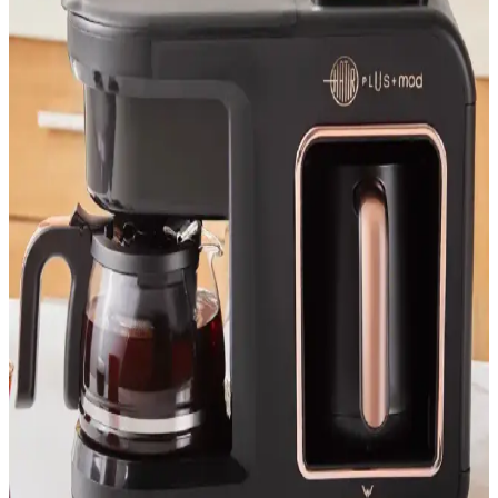
esneklik sağlar.
Arçelik Çay Makinesi Demlik Süzgeci: Dayanıklı ve
Pratik Tasarımıyla Mükemmel Demleme Deneyimi
Arçelik'in dayanıklı paslanmaz çelik ve şık tasarıma sahip demlik
süzgeci, geniş haznesi ve kolay temizliğiyle mükemmel çay
demleme deneyimi sunar.
Grundig TM 4961 Cam Demlikli Çay Makinesi: Su
Isıtıcı ve Demlik Bir Arada İnceleme
Grundig TM 4961, 1,8 L su ısıtıcısı ve 0,8 L cam demlik içeren çift
işlevli bir mutfak cihazıdır. 1650 W güç, otomatik kapanma ve susuz
çalışma koruması güvenli kullanım sağlar; 360° dönen taban pratik
konumlandırma sunar.
Arzum Çaycı Lux AR3051 Çay Makinesi: Modern
Tasarım ve Yüksek Performanslı Çay Demleme
Cihazı
Arzum'un modern tasarıma sahip AR3051 modeli, yüksek güç ve
büyük kapasitesiyle hızlı ve verimli çay demleme imkanı sunar. Şık