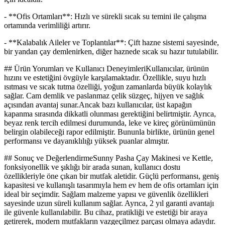
- **Ofis Ortamları**: Hızlı ve sürekli sıcak su temini ile çalışma
ortamında verimliliği artırır.
- **Kalabalık Aileler ve Toplantılar**: Çift hazne sistemi sayesinde,
bir yandan çay demlenirken, diğer haznede sıcak su hazır tutulabilir.
## Ürün Yorumları ve Kullanıcı DeneyimleriKullanıcılar, ürünün
hızını ve estetiğini övgüyle karşılamaktadır. Özellikle, suyu hızlı
ısıtması ve sıcak tutma özelliği, yoğun zamanlarda büyük kolaylık
sağlar. Cam demlik ve paslanmaz çelik süzgeç, hijyen ve sağlık
açısından avantaj sunar.Ancak bazı kullanıcılar, üst kapağın
kapanma sırasında dikkatli olunması gerektiğini belirtmiştir. Ayrıca,
beyaz renk tercih edilmesi durumunda, leke ve kireç görünümünün
belirgin olabileceği rapor edilmiştir. Bununla birlikte, ürünün genel
performansı ve dayanıklılığı yüksek puanlar almıştır.
## Sonuç ve DeğerlendirmeSunny Pasha Çay Makinesi ve Kettle,
fonksiyonellik ve şıklığı bir arada sunan, kullanıcı dostu
özellikleriyle öne çıkan bir mutfak aletidir. Güçlü performansı, geniş
kapasitesi ve kullanışlı tasarımıyla hem ev hem de ofis ortamları için
ideal bir seçimdir. Sağlam malzeme yapısı ve güvenlik özellikleri
sayesinde uzun süreli kullanım sağlar. Ayrıca, 2 yıl garanti avantajı
ile güvenle kullanılabilir. Bu cihaz, pratikliği ve estetiği bir araya
getirerek, modern mutfakların vazgeçilmez parçası olmaya adaydır.