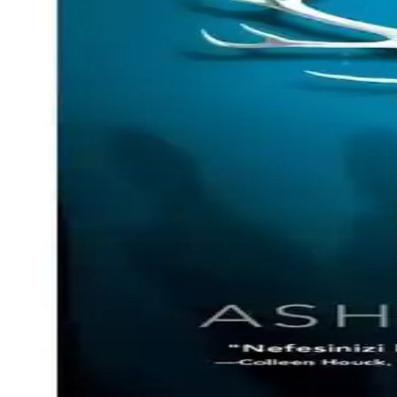
2025'in gençlik edebiyatında öne çıkan bu kitapla dostluk ve yaratıc
Kahramanlık Akademim 5. Cilt: Gençler ve Manga Se
Kahramanlık Akademim 5. Cilt, gençler ve manga tutkunları için kahra
Kahramanlık Akademim 4. Cilt: Macera ve Cesaret Te
Kahramanlık Akademim 4. Cilt, gençler ve manga tutkunları için macera 
Suzanne Collins'in Açlık Oyunları 2 Ateşi Yakalama
Suzanne Collins'in Açlık Oyunları serisinin ikinci kitabı, gençler ve 
Komi Konuşmakta Yor: Gençlik ve İletişim Temalarını
Komi'nin iletişim güçlükleri ve Tadano'nun desteğiyle büyüyen hikaye
İndigo Kitap Beyza Alkoç Romanları Karşılaştırması:
İndigo Kitap Beyza Alkoç'un Kar Küresi ve No.26 romanlarının özellikleri,
Ashley Elston'un 'Bu Bizim Hikayemiz' Romanı: Gize