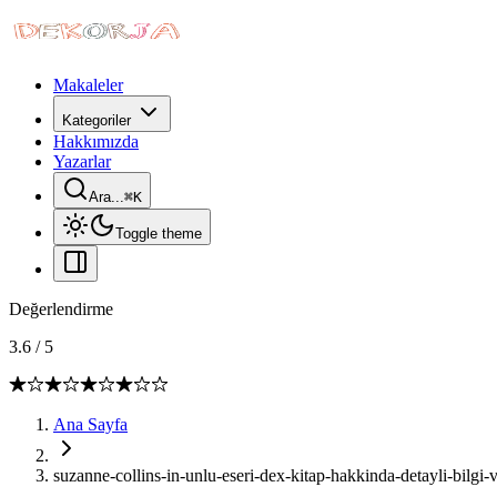
Makaleler
Kategoriler
Hakkımızda
Yazarlar
Ara...
⌘
K
Toggle theme
Değerlendirme
3.6
/
5
Ana Sayfa
suzanne-collins-in-unlu-eseri-dex-kitap-hakkinda-detayli-bilgi-