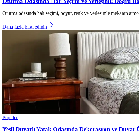
Oturma Odasında Halı Seçimi ve Yerleşimi: Doğru B
Oturma odasında halı seçimi, boyut, renk ve yerleşimle mekanın atmosf
Daha fazla bilgi edinin
Popüler
Yeşil Duvarlı Yatak Odasında Dekorasyon ve Duvar Ü