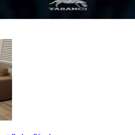
nçlik temalarını işleyen sürükleyici bir eser olup, sınırlı stokla Türkç