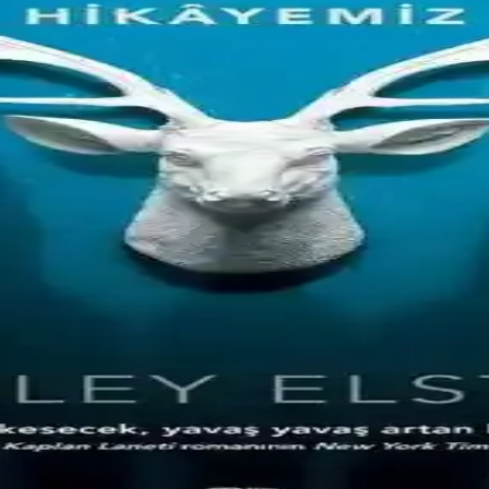
ılığı keşfedin. Hemen okuyun ve hayal gücünüzü geliştirin!
verler İçin Özgün Bir Hikaye
manlık temalarını derinlemesine anlatan 192 sayfalık heyecan verici bir
malı Gençlik Hikayeleri
ve cesaret temalarını işleyen, 192 sayfalık Türkçe bir eser olup, karakt
k Romanı Türkiye Yayınevi ve Temaları
bilim kurgu severler için sürükleyici bir hikaye ve güçlü temalar sunuyo
 İşleyen Çekici Eser
si, gençlik ve okul temasını mizah ve duyguyla anlatan özgün bir eser.
 Kar Küresi ve No.26 Özellikleri
 kullanıcı yorumları ve karşılaştırmasıyla ilgili detaylar. Her iki kitap 
mli ve Gerilim Dolu Gençlik Hikayesi