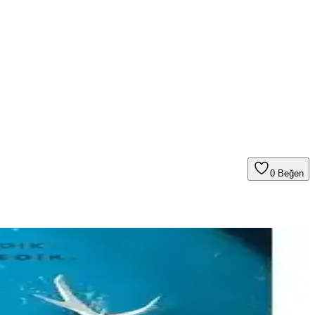
0
Beğen
za yardımcı olunuyor.