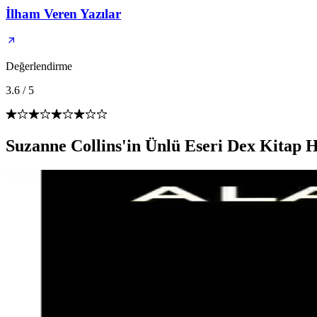
İlham Veren Yazılar
Değerlendirme
3.6
/
5
Suzanne Collins'in Ünlü Eseri Dex Kitap H