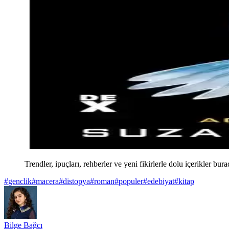
Trendler, ipuçları, rehberler ve yeni fikirlerle dolu içerikler bura
#
genclik
#
macera
#
distopya
#
roman
#
populer
#
edebiyat
#
kitap
Bilge Bağcı