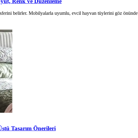
oyut, Renk ve Düzenleme
erini belirler. Mobilyalarla uyumlu, evcil hayvan tüylerini göz önünde b
stü Tasarım Önerileri