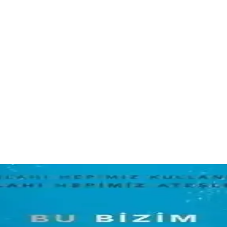
Ceviz Modellerinin Özellikleri
m ve özellikleri detaylı incelenerek, ihtiyaçlara uygun seçim yapmanı
Zürafa Mektup Yazıyor