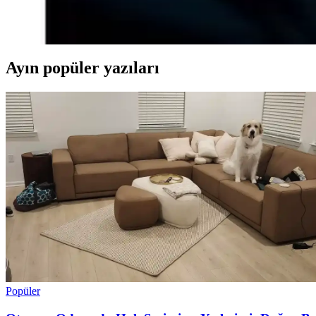
Ashley Elston'un 'Bu Bizim Hikayemiz' adlı romanı, gizem, adalet ve ge
Ayın popüler yazıları
Popüler