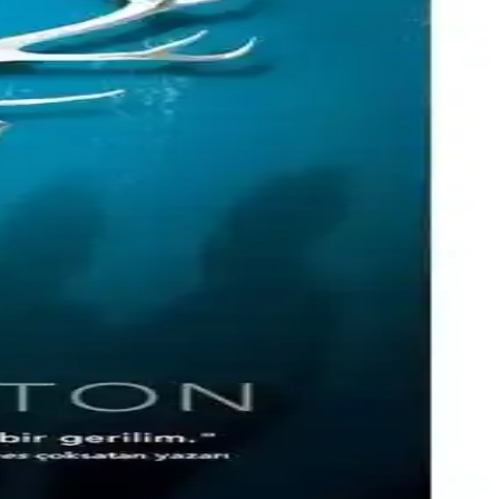
 eser.
er gelişimi ve ilham verici mesajlar içerir.
r, yüksek puan ve kültürel önemiyle öne çıkıyor.
da gençlere hitap ediyor, farklı özellikler ve eleştiriler içeriyor.