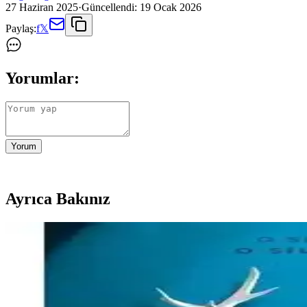
27 Haziran 2025
·
Güncellendi:
19 Ocak 2026
Paylaş:
f
𝕏
Yorumlar:
Yorum
Ayrıca Bakınız
Moonlife Çalışma Masaları Karşılaştırması: Beyaz ve 
Bu makalede, Moonlife Diamond ve Duru modellerinin tasarım, kullanı
2025'te Gençlik Edebiyatında Devrim: Canı Sıkılan 