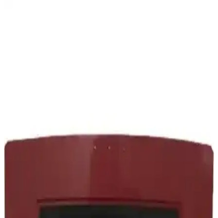
Karcher VC 3 Premium Toz Torbasız Elektrikli
Süpürge Özellikleri ve Performansı
Karcher VC 3 Premium, 700 W motor gücü, HEPA 13 filtresi ve toz
torbasız tasarımıyla yüksek performans sağlar. Hafif ve ergonomik
yapısıyla günlük temizlikte pratiklik sunar.
Electrolux PC91-GREET Pure C9 650W:
Sürdürülebilir ve Güçlü Elektrikli Süpürge
Electrolux'un yeni modeli PC91-GREET Pure C9, 650W motor
gücü, gelişmiş filtreleme ve sürdürülebilir malzeme kullanımıyla öne
çıkan modern elektrikli süpürgedir.
Rowenta Ro 3719 Compact Power Cyclonic HEPA
Filtre Seti Detaylı Analizi ve Kullanıcı Yorumları
Rowenta Ro 3719 HEPA filtre seti, süpürge performansını ve iç
hava kalitesini artırır, düzenli bakım ile uzun ömür sağlar.
Kullanıcılar yüksek çekiş gücü ve hijyen avantajını vurguluyor.
Electrolux Elektrikli Süpürge Tutma Sapı: Uyumlu
Modeller ve Kullanım Özellikleri