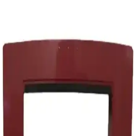
Electrolux PC91-GREET Pure C9 650W:
Sürdürülebilir ve Güçlü Elektrikli Süpürge
Electrolux'un yeni modeli PC91-GREET Pure C9, 650W motor
gücü, gelişmiş filtreleme ve sürdürülebilir malzeme kullanımıyla öne
çıkan modern elektrikli süpürgedir.
Rowenta Ro 3719 Compact Power Cyclonic HEPA
Filtre Seti Detaylı Analizi ve Kullanıcı Yorumları
Rowenta Ro 3719 HEPA filtre seti, süpürge performansını ve iç
hava kalitesini artırır, düzenli bakım ile uzun ömür sağlar.
Kullanıcılar yüksek çekiş gücü ve hijyen avantajını vurguluyor.
Electrolux Elektrikli Süpürge Tutma Sapı: Uyumlu
Modeller ve Kullanım Özellikleri
Electrolux elektrikli süpürge tutma sapı, dayanıklı malzeme ve
ergonomik tasarımıyla uyumlu modellerde kolay kullanım sağlar,
performansı artırır ve temizlikte pratiklik sunar.
Fantom Technovac Eco TR 8700 Cyclone Toz
Torbasız Elektrikli Süpürge İncelemesi ve Kullanıcı