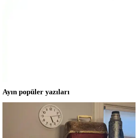
Güçlü ve Pratik Temizlik Aracı
Range Daily Cleaning Dik Süpürge, 600 watt motor gücü, toz
torbasız tasarımı ve sessiz çalışmasıyla günlük temizlikte ideal, hafif
ve kullanışlı bir elektrikli süpürgedir.
Arçelik S 4240/S 4240 C/S 4250 Elektrikli Süpürge
Tutma Sapı Uyumlu ve Dayanıklı Yedek Parça
Arçelik S 4240, S 4240 C ve S 4250 modelleriyle uyumlu, dayanıklı
ve ergonomik elektrikli süpürge tutma sapı. Uzun ömürlü, yüksek
kullanıcı memnuniyeti sağlayan bu ürün, temizlikte konfor ve
verimlilik sunar.
Ayın popüler yazıları