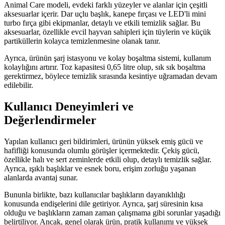
Animal Care modeli, evdeki farklı yüzeyler ve alanlar için çeşitli
aksesuarlar içerir. Dar uçlu başlık, kanepe fırçası ve LED'li mini
turbo fırça gibi ekipmanlar, detaylı ve etkili temizlik sağlar. Bu
aksesuarlar, özellikle evcil hayvan sahipleri için tüylerin ve küçük
partiküllerin kolayca temizlenmesine olanak tanır.
Ayrıca, ürünün şarj istasyonu ve kolay boşaltma sistemi, kullanım
kolaylığını artırır. Toz kapasitesi 0,65 litre olup, sık sık boşaltma
gerektirmez, böylece temizlik sırasında kesintiye uğramadan devam
edilebilir.
Kullanıcı Deneyimleri ve
Değerlendirmeler
Yapılan kullanıcı geri bildirimleri, ürünün yüksek emiş gücü ve
hafifliği konusunda olumlu görüşler içermektedir. Çekiş gücü,
özellikle halı ve sert zeminlerde etkili olup, detaylı temizlik sağlar.
Ayrıca, ışıklı başlıklar ve esnek boru, erişim zorluğu yaşanan
alanlarda avantaj sunar.
Bununla birlikte, bazı kullanıcılar başlıkların dayanıklılığı
konusunda endişelerini dile getiriyor. Ayrıca, şarj süresinin kısa
olduğu ve başlıkların zaman zaman çalışmama gibi sorunlar yaşadığı
belirtiliyor. Ancak, genel olarak ürün, pratik kullanımı ve yüksek