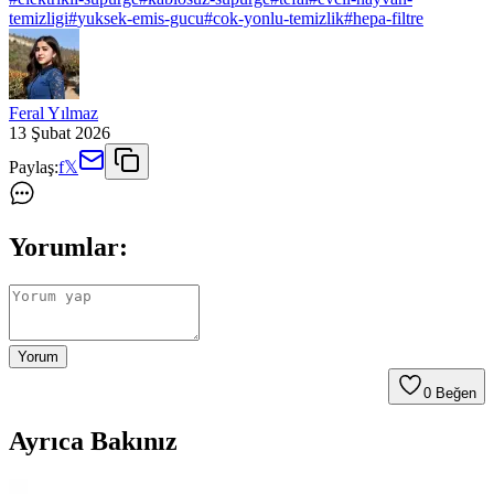
temizligi
#
yuksek-emis-gucu
#
cok-yonlu-temizlik
#
hepa-filtre
Feral Yılmaz
13 Şubat 2026
Paylaş:
f
𝕏
Yorumlar:
Yorum
0
Beğen
Ayrıca Bakınız