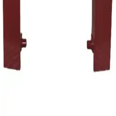
Yorumları
Fantom Technovac Eco TR 8700, yüksek performanslı, toz torbasız,
sessiz ve çevre dostu tasarımıyla ev ve ofis temizliğinde etkili
çözümler sunar, kullanıcı memnuniyeti yüksektir.
Arnica ET14300 ile Philips karşılaştırması: Emiş
gücü ve ses seviyesi odaklı farklar
Bu karşılaştırma, Arnica ET14300 Tesla Premium Rose ile Philips
PowerPro Compact FC9323/07 tozsuz torbasız elektrikli
süpürgelerini motor gücü, hazne kapasitesi, ses seviyesi, filtre
sistemi ve ergonomi açısından tarafsız olarak analiz eder; kullanıcı
geri bildirimlerini de öne çıkarır.
Range Günlük Temizlik Dik Süpürge Siyah 600W
Güçlü ve Pratik Temizlik Aracı
Range Daily Cleaning Dik Süpürge, 600 watt motor gücü, toz
torbasız tasarımı ve sessiz çalışmasıyla günlük temizlikte ideal, hafif
ve kullanışlı bir elektrikli süpürgedir.
Arçelik S 4240/S 4240 C/S 4250 Elektrikli Süpürge