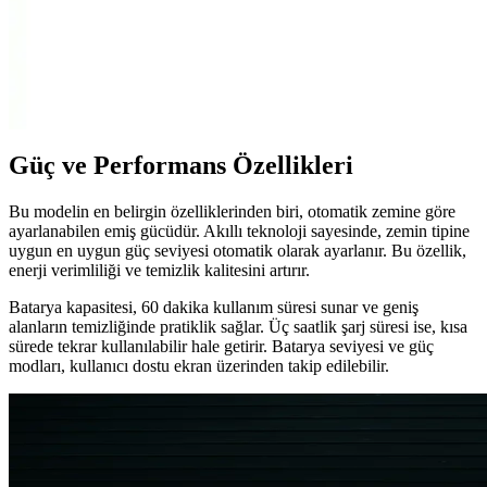
Tutma Sapı Uyumlu ve Dayanıklı Yedek Parça
Arçelik S 4240, S 4240 C ve S 4250 modelleriyle uyumlu, dayanıklı
ve ergonomik elektrikli süpürge tutma sapı. Uzun ömürlü, yüksek
kullanıcı memnuniyeti sağlayan bu ürün, temizlikte konfor ve
verimlilik sunar.
Güç ve Performans Özellikleri
Bu modelin en belirgin özelliklerinden biri, otomatik zemine göre
ayarlanabilen emiş gücüdür. Akıllı teknoloji sayesinde, zemin tipine
uygun en uygun güç seviyesi otomatik olarak ayarlanır. Bu özellik,
enerji verimliliği ve temizlik kalitesini artırır.
Batarya kapasitesi, 60 dakika kullanım süresi sunar ve geniş
alanların temizliğinde pratiklik sağlar. Üç saatlik şarj süresi ise, kısa
sürede tekrar kullanılabilir hale getirir. Batarya seviyesi ve güç
modları, kullanıcı dostu ekran üzerinden takip edilebilir.