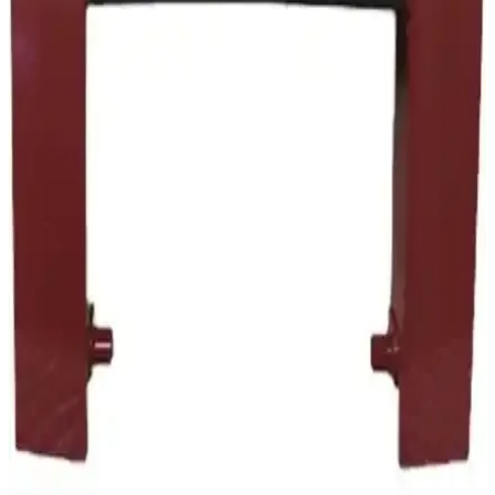
Electrolux elektrikli süpürge tutma sapı, dayanıklı malzeme ve
ergonomik tasarımıyla uyumlu modellerde kolay kullanım sağlar,
performansı artırır ve temizlikte pratiklik sunar.
Fantom Technovac Eco TR 8700 Cyclone Toz
Torbasız Elektrikli Süpürge İncelemesi ve Kullanıcı
Yorumları
Fantom Technovac Eco TR 8700, yüksek performanslı, toz torbasız,
sessiz ve çevre dostu tasarımıyla ev ve ofis temizliğinde etkili
çözümler sunar, kullanıcı memnuniyeti yüksektir.
Arnica ET14300 ile Philips karşılaştırması: Emiş
gücü ve ses seviyesi odaklı farklar
Bu karşılaştırma, Arnica ET14300 Tesla Premium Rose ile Philips
PowerPro Compact FC9323/07 tozsuz torbasız elektrikli
süpürgelerini motor gücü, hazne kapasitesi, ses seviyesi, filtre
sistemi ve ergonomi açısından tarafsız olarak analiz eder; kullanıcı
geri bildirimlerini de öne çıkarır.
Range Günlük Temizlik Dik Süpürge Siyah 600W