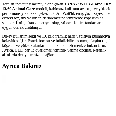
Tefal'in inovatif tasarımıyla öne çıkan
TY9A73WO X-Force Flex
13.60 Animal Care
modeli, kablosuz kullanım avantajı ve yüksek
performansıyla dikkat çeker. 150 Air Watt'lık emiş gücü sayesinde
evdeki toz, tüy ve kirleri derinlemesine temizleme kapasitesine
sahiptir. Ürün, Fransa menşeli olup, yüksek kalite standartlarına
uygun olarak üretilmiştir.
Dikey kullanım şekli ve 1,6 kilogramlık hafif yapısıyla kullanıcıya
kolaylık sağlar. Esnek borusu ve bükülebilir tasarımı, ulaşılması güç
köşeleri ve yüksek alanları rahatlıkla temizlemenize imkan tanır.
Ayrıca, LED bar ile ayarlamalı temizlik yapma özelliği, karanlık
alanlarda detaylı temizlik sağlar.
Ayrıca Bakınız
Karcher VC 3 Premium Toz Torbasız Elektrikli
Süpürge Özellikleri ve Performansı
Karcher VC 3 Premium, 700 W motor gücü, HEPA 13 filtresi ve toz
torbasız tasarımıyla yüksek performans sağlar. Hafif ve ergonomik
yapısıyla günlük temizlikte pratiklik sunar.