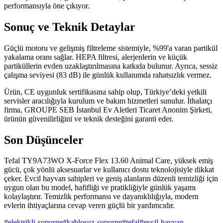
performansıyla öne çıkıyor.
Sonuç ve Teknik Detaylar
Güçlü motoru ve gelişmiş filtreleme sistemiyle, %99'a varan partikül
yakalama oranı sağlar. HEPA filtresi, alerjenlerin ve küçük
partiküllerin evden uzaklaştırılmasına katkıda bulunur. Ayrıca, sessiz
çalışma seviyesi (83 dB) ile günlük kullanımda rahatsızlık vermez.
Ürün, CE uygunluk sertifikasına sahip olup, Türkiye’deki yetkili
servisler aracılığıyla kurulum ve bakım hizmetleri sunulur. İthalatçı
firma, GROUPE SEB İstanbul Ev Aletleri Ticaret Anonim Şirketi,
ürünün güvenilirliğini ve teknik desteğini garanti eder.
Son Düşünceler
Tefal TY9A73WO X-Force Flex 13.60 Animal Care, yüksek emiş
gücü, çok yönlü aksesuarlar ve kullanıcı dostu teknolojisiyle dikkat
çeker. Evcil hayvan sahipleri ve geniş alanların düzenli temizliği için
uygun olan bu model, hafifliği ve pratikliğiyle günlük yaşamı
kolaylaştırır. Temizlik performansı ve dayanıklılığıyla, modern
evlerin ihtiyaçlarına cevap veren güçlü bir yardımcıdır.
#
elektrikli-supurge
#
kablosuz-supurge
#
tefal
#
evcil-hayvan-