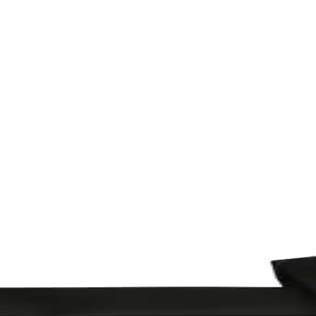
ırması Günlük ve Askeri Kullanım İçin
likleri, kullanıcı yorumları ve kullanım alanları detaylı şekilde ince
Çantası Özellikleri ve Kullanım Alanları