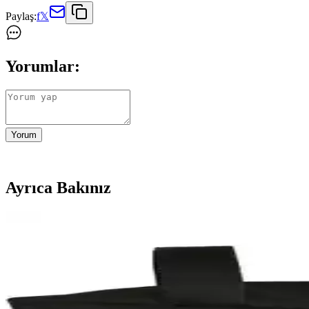
Paylaş:
f
𝕏
Yorumlar:
Yorum
Ayrıca Bakınız
Vogel Tactical M1492 ve YDS Ml 100 C Bot Karşılaşt
Bu karşılaştırmada Vogel Tactical M1492 ve YDS Ml 100 C botların özel
Lightinghm 42 Lt Askeri Dağcı Kamp ve Seyahat Sırt 