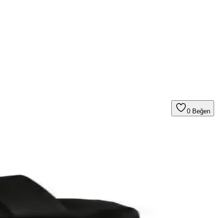
0
Beğen
leniyor. Hangi botun sizin için daha uygun olduğunu öğrenin.