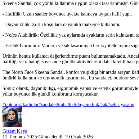
Skeena Sandal, çok yönlü kullanıma uygun olarak tasarlanmıştır. Günlük 
- Hafiflik: Uzun saatler boyunca ayakta kalmaya uygun hafif yapı.
- Dayanıklılık: Zorlu koşullara dayanıklı malzeme kullanımı.
- Nefes Alabilirlik: Özellikle yaz aylarında ayakların serin kalmasını sa
- Estetik Görünüm: Modern ve şık tasarımıyla her kıyafetle uyum sağl
Ürünün henüz kullanıcı değerlendirme puanı bulunmamaktadır. Ancak, ü
hafifliği ve rahatlığı sayesinde günlük aktivitelerini daha keyifli hale 
The North Face Skeena Sandal, konfor ve şıklığı bir arada arayan kadı
ömürlü kullanımı ve ergonomik tasarımıyla, bu sandalet, outdoor severle
Sonuç olarak, dayanıklılığı, ergonomik yapısı ve estetik görünümüyle 
yıllar boyunca ilk günkü konforunu koruyacaktır.
#
outdoor
#
kadinlar
#
sandalet
#
rahatlik
#
dayaniklilik
#
sik
#
sehir-yasami
Gizem Kaya
12 Temmuz 2025
·
Güncellendi:
19 Ocak 2026