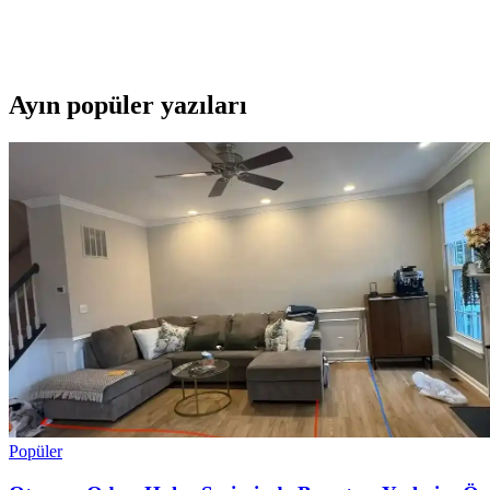
2025'in en dayanıklı ve su geçirmez bisiklet çantasını keşfedin. Eşy
Ayın popüler yazıları
Popüler