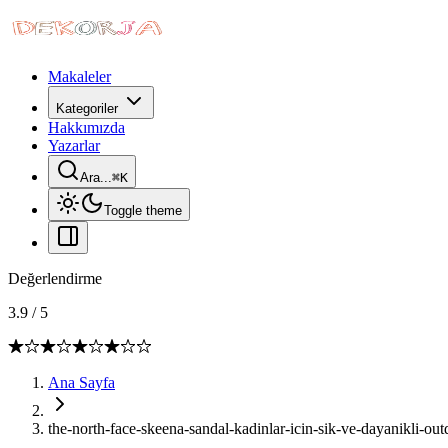
Makaleler
Kategoriler
Hakkımızda
Yazarlar
Ara...
⌘
K
Toggle theme
Değerlendirme
3.9
/
5
Ana Sayfa
the-north-face-skeena-sandal-kadinlar-icin-sik-ve-dayanikli-ou