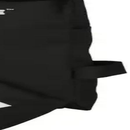
ullarına uygun dayanıklı ve pratik bir seçim.
lık ve fonksiyonellik sunar.
ı
 şekilde incelenerek, en uygun erkek tişörtü seçimine yardımcı
lanılabilir.
al, şık ve konforlu bir modeldir.
ma sağlar.