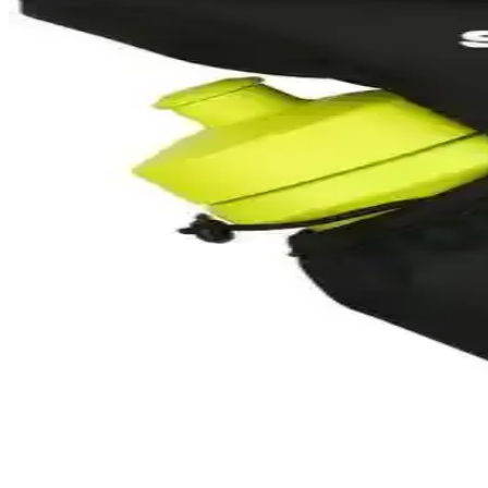
Lightinghm 42 Lt. askeri dağcı sırt çantası, su geçirmez Cordura kumaş
Salomon Outrıse Erkek Outdoor Ayakkabı Doğa Yürüy
Salomon Outrıse erkek outdoor ayakkabısı, hafifliği, dayanıklılığı ve şı
Columbia Cs0282 ve The North Face S/S Simple Dome T
Bu karşılaştırmada Columbia Cs0282 ve The North Face S/S Simple Dome
olunuyor.
Lumberjack Lead 3pr Siyah Kan Outdoor Bot: Şık v
Lumberjack Lead 3pr Siyah Kan outdoor bot, dayanıklı ve şık tasarımıy
Kinetix Nepal Tx 3Pr Erkek Outdoor Ayakkabısı Siya
Kinetix Nepal Tx 3Pr erkek outdoor ayakkabısı, dayanıklı malzemeleri 
Eryatex Soğuk Tutucu Termos Çanta Geniş Hacmi ve
Eryatex'in büyük boy termos çantası, 25 litre hacmi ve hafif plastik ya
2025'te Bisiklet Tutkunlarının Vazgeçilmezi: Sporsiz