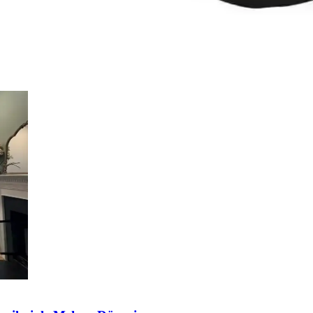
alarınız güvende, sürüşünüz konforlu olsun. Hemen inceleyin!