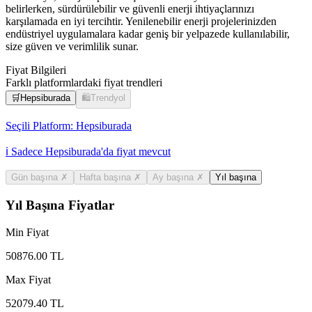
belirlerken, sürdürülebilir ve güvenli enerji ihtiyaçlarınızı
karşılamada en iyi tercihtir. Yenilenebilir enerji projelerinizden
endüstriyel uygulamalara kadar geniş bir yelpazede kullanılabilir,
size güven ve verimlilik sunar.
Fiyat Bilgileri
Farklı platformlardaki fiyat trendleri
🛒
Hepsiburada
🛍️
Trendyol
Seçili Platform:
Hepsiburada
ℹ️ Sadece Hepsiburada'da fiyat mevcut
Gün başına
✗
Hafta başına
✗
Ay başına
✗
Yıl başına
Yıl Başına Fiyatlar
Min Fiyat
50876.00
TL
Max Fiyat
52079.40
TL