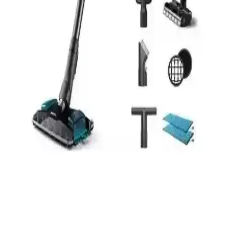
Batarya ile Uzun Süreli Temizlik Performansı
2500mAh kapasiteli bu batarya, Xiaomi Vacuum Mop G1 2in1
Essential ile uyumlu olup, uzun çalışma süresi ve kolay montajıyla
temizlikte üstün performans sağlar.
Xiaomi Robot Vacuum X10 BHR6068EU için 5200
mAh Li-ion Yüksek Kapasiteli Batarya
Xiaomi Robot Vacuum X10 BHR6068EU uyumlu 5200 mAh Li-
ion batarya, uzun çalışma süresi ve akıllı koruma sistemleriyle robot
süpürgenizin performansını artırır. Kolay montaj ve sessiz çalışma
avantajları sunar.
Sinbo SVC-8615 Kablosuz Dikey Süpürge: Güçlü
Performans ve Ergonomik Tasarım
Sinbo SVC-8615 kablosuz dikey süpürge, güçlü BLDC motoru,
uzun ömürlü Li-ion bataryası ve gelişmiş filtre sistemiyle günlük
temizlikte yüksek performans ve kullanım kolaylığı sunar.
Philips XC8057/01 Aqua Plus 25,2 V Dikey Şarjlı
Süpürge ile Çok Fonksiyonlu Temizlik