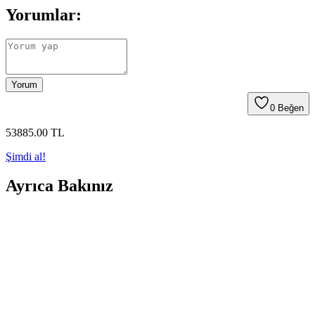
Yorumlar:
Yorum
0
Beğen
53885
.00
TL
Şimdi al!
Ayrıca Bakınız
7Go Ahv-14 ve Auhma HL-117 Kablosuz Araç
Süpürgeleri Karşılaştırması ve Özellikleri
7Go Ahv-14 ve Auhma HL-117, güçlü vakum ve çok fonksiyonlu
özellikleri ile araç içi temizlikte öne çıkıyor. Uzun batarya ömrü ve
ergonomik tasarımlarıyla pratik kullanım sağlıyorlar.