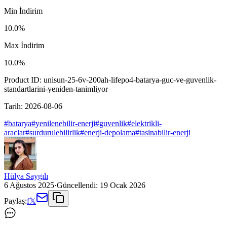
Min İndirim
10.0
%
Max İndirim
10.0
%
Product ID:
unisun-25-6v-200ah-lifepo4-batarya-guc-ve-guvenlik-
standartlarini-yeniden-tanimliyor
Tarih:
2026-08-06
#
batarya
#
yenilenebilir-enerji
#
guvenlik
#
elektrikli-
araclar
#
surdurulebilirlik
#
enerji-depolama
#
tasinabilir-enerji
Hülya Saygılı
6 Ağustos 2025
·
Güncellendi:
19 Ocak 2026
Paylaş:
f
𝕏