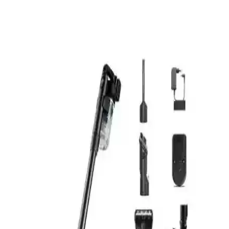
Prohummer PH-SM023 Akülü 58VF Ultra Çok
Fonksiyonlu Güç Aleti Seti
Prohummer PH-SM023 seti, yüksek güç ve dayanıklılık sunan çok
fonksiyonlu akülü güç aletidir. Taşlama, kırıcı delici ve somun sıkma
özellikleri sayesinde çeşitli uygulamalarda kullanım sağlar.
Grundig VCP 7330 HyperClean ve Stanley
SFMCVS001D1 18V Kablosuz Süpürge
Karşılaştırması
İki kablosuz dik süpürge modeli olan Grundig VCP 7330 ve Stanley
SFMCVS001D1'in güç, kullanım süresi ve tasarım özellikleri
karşılaştırıldı.
Electroll Roborock S5 Max Uyumlu 7000mAh
Batarya ile Temizlik Performansını Artırın
Roborock S5 Max uyumlu 7000mAh batarya, yüksek kapasitesi ve
güvenilirliğiyle temizlik performansını artırır, geniş alanları tek
seferde temizler, uzun ömürlü ve çevre dostudur.
Electroll Xiaomi Vacuum Mop G1 2in1 Essential