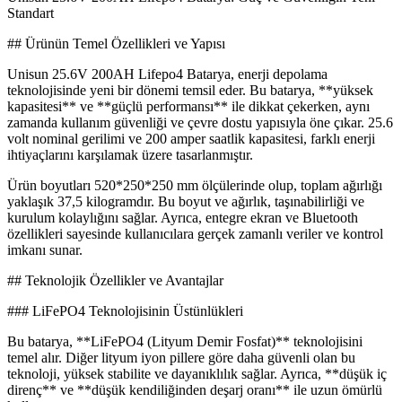
Standart
## Ürünün Temel Özellikleri ve Yapısı
Unisun 25.6V 200AH Lifepo4 Batarya, enerji depolama
teknolojisinde yeni bir dönemi temsil eder. Bu batarya, **yüksek
kapasitesi** ve **güçlü performansı** ile dikkat çekerken, aynı
zamanda kullanım güvenliği ve çevre dostu yapısıyla öne çıkar. 25.6
volt nominal gerilimi ve 200 amper saatlik kapasitesi, farklı enerji
ihtiyaçlarını karşılamak üzere tasarlanmıştır.
Ürün boyutları 520*250*250 mm ölçülerinde olup, toplam ağırlığı
yaklaşık 37,5 kilogramdır. Bu boyut ve ağırlık, taşınabilirliği ve
kurulum kolaylığını sağlar. Ayrıca, entegre ekran ve Bluetooth
özellikleri sayesinde kullanıcılara gerçek zamanlı veriler ve kontrol
imkanı sunar.
## Teknolojik Özellikler ve Avantajlar
### LiFePO4 Teknolojisinin Üstünlükleri
Bu batarya, **LiFePO4 (Lityum Demir Fosfat)** teknolojisini
temel alır. Diğer lityum iyon pillere göre daha güvenli olan bu
teknoloji, yüksek stabilite ve dayanıklılık sağlar. Ayrıca, **düşük iç
direnç** ve **düşük kendiliğinden deşarj oranı** ile uzun ömürlü