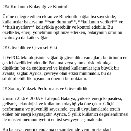
### Kullanım Kolaylığı ve Kontrol
Ürüne entegre edilen ekran ve Bluetooth bağlantısı sayesinde,
kullanıcılar bataryanın **şarj durumu**, **kullanım verileri** ve
**hızlı ayarları** kolaylıkla görebilir ve kontrol edebilir. Bu
özellikler, enerji yönetimini optimize ederken, bataryanın ömrünü
uzatmaya da katkı sağlar.
## Güvenlik ve Çevresel Etki
LiFePO4 teknolojisinin sağladığı güvenlik avantajları, bu ürünün en
çekici özelliklerindendir. Patlama veya yanma riski oldukça
düşüktür, bu da endüstriyel ve kişisel kullanımlar için büyük bir
avantaj sağlar. Ayrıca, çevreye olan etkisi minimaldir, bu da
sürdürülebilirlik açısından önemli bir noktadır.
## Sonuç: Yüksek Performans ve Güvenilirlik
Unisun 25.6V 200AH Lifepo4 Batarya, yüksek enerji kapasitesi,
gelişmiş teknolojisi ve kullanım kolaylığıyla öne çıkar. Güçlü
performansı ve güvenliği sayesinde, çeşitli uygulamalarda tercih
edilen bir enerji kaynağıdır. Ayrıca, 5 yıllık kullanıcı değerlendirmesi
ile müşteri memnuniyetini en üst seviyeye taşımaktadır.
Bu batarya, enerji depolama çözümlerinde yeni bir standart