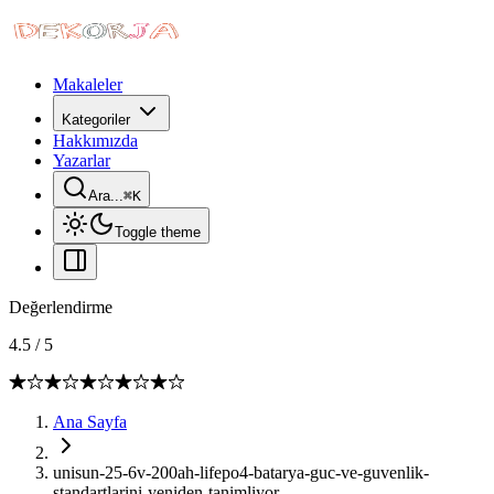
Makaleler
Kategoriler
Hakkımızda
Yazarlar
Ara...
⌘
K
Toggle theme
Değerlendirme
4.5
/
5
Ana Sayfa
unisun-25-6v-200ah-lifepo4-batarya-guc-ve-guvenlik-
standartlarini-yeniden-tanimliyor