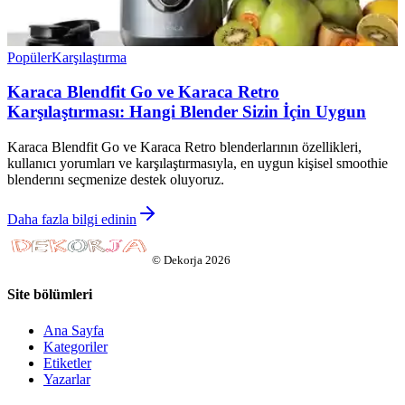
Popüler
Karşılaştırma
Karaca Blendfit Go ve Karaca Retro
Karşılaştırması: Hangi Blender Sizin İçin Uygun
Karaca Blendfit Go ve Karaca Retro blenderlarının özellikleri,
kullanıcı yorumları ve karşılaştırmasıyla, en uygun kişisel smoothie
blenderını seçmenize destek oluyoruz.
Daha fazla bilgi edinin
©
Dekorja
2026
Site bölümleri
Ana Sayfa
Kategoriler
Etiketler
Yazarlar