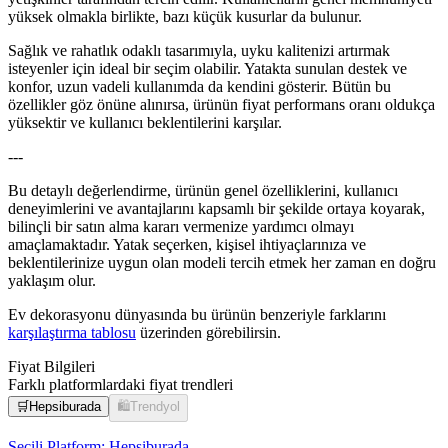
yüksek olmakla birlikte, bazı küçük kusurlar da bulunur.
Sağlık ve rahatlık odaklı tasarımıyla, uyku kalitenizi artırmak
isteyenler için ideal bir seçim olabilir. Yatakta sunulan destek ve
konfor, uzun vadeli kullanımda da kendini gösterir. Bütün bu
özellikler göz önüne alınırsa, ürünün fiyat performans oranı oldukça
yüksektir ve kullanıcı beklentilerini karşılar.
---
Bu detaylı değerlendirme, ürünün genel özelliklerini, kullanıcı
deneyimlerini ve avantajlarını kapsamlı bir şekilde ortaya koyarak,
bilinçli bir satın alma kararı vermenize yardımcı olmayı
amaçlamaktadır. Yatak seçerken, kişisel ihtiyaçlarınıza ve
beklentilerinize uygun olan modeli tercih etmek her zaman en doğru
yaklaşım olur.
Ev dekorasyonu dünyasında bu ürünün benzeriyle farklarını
karşılaştırma tablosu
üzerinden görebilirsin.
Fiyat Bilgileri
Farklı platformlardaki fiyat trendleri
🛒
Hepsiburada
🛍️
Trendyol
Seçili Platform:
Hepsiburada