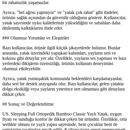
bir rahatsızlık yaşamazlar.
Ayrıca, "bel ağrısı yapmıyor" ve "yatak çok rahat" gibi ifadeler,
ürünün sağlık açısından da güvenilir olduğunu gösterir. Kullanıcılar,
yatak sayesinde uyku kalitelerinin yükseldiğini ve sabahları daha
dinlenmiş kalktıklarını ifade eder.
### Olumsuz Yorumlar ve Eleştiriler
Bazı kullanıcılar, ürünle ilgili küçük şikayetlerde bulunur. Bunlar
arasında, yatak üzerindeki yapışkan kalıntıları, yayların sesi ve
kokusu gibi detaylar yer alır. Özellikle, yayların ses yapması ve bazı
yerlerdeki dikişlerin özensizliği, ürünün kullanım deneyimini
olumsuz etkileyebilir.
Ayrıca, yatak yumuşaklık konusunda beklentileri karşılamayanlar,
daha sert bir destek arayışında olur. Bazı kullanıcılar, gelen yatakta
dolgu eksikliği veya yayların yeterince sert olmaması gibi detaylara
dikkat çeker.
## Sonuç ve Değerlendirme
US. Sleeping Full Ortopedik Bamboo Classic Yaylı Yatak, uygun
fiyatı ve sunduğu konfor ile dikkat çeken bir üründür. Özellikle, orta
sertlikte olması ve yaylı yapısı sayesinde, hem çocuklar hem de
yetişkinler tarafından tercih edilir. Kullanıcıların genel memnuniyeti