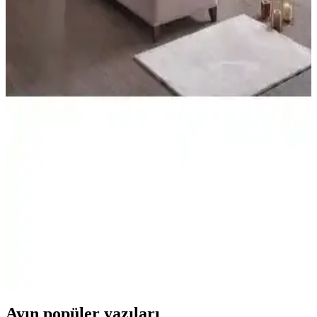
Sağlıklı ve Konforlu Uyku İçin Yenilikçi Tasarım
Yüksek kaliteli malzemeleri ve teknolojik özellikleriyle öne çıkan
Midilife Bamboo Hygiene ve Comfort yatak, ergonomik tasarımıyla
sağlıklı ve rahat bir uyku deneyimi sunar.
Yatakcım Luvita Tavşan Tüyü Ultra Full Ortopedik
Pedli Yatak 140x190 Konfor ve Dayanıklılık
Yatakcım Luvita Tavşan Tüyü yatak, doğal kumaş ve yüksek kaliteli
malzemelerle tasarlanmış, ergonomik ve dayanıklı yapısıyla konforu
ön planda tutar. Farklı ölçü seçenekleriyle, kolay kurulumu ve uzun
ömürlü kullanımıyla ideal bir uyku ortamı sağlar.
Yatak Karşılaştırması: Bonita Classic ve Monoco
Dream Ortopedik Modelleri
Bu makalede Bonita Classic ve Monoco Dream yataklarının
malzeme kalitesi, konfor seviyesi ve dayanıklılığı detaylı şekilde
karşılaştırılıyor. Kullanıcı yorumlarıyla desteklenen analiz, doğru
yatak seçimi için rehberlik sağlar.
Ayın popüler yazıları