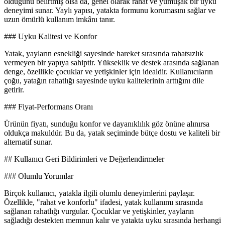
olduğunu belirtmiş olsa da, genel olarak rahat ve yumuşak bir uyku
deneyimi sunar. Yaylı yapısı, yatakta formunu korumasını sağlar ve
uzun ömürlü kullanım imkânı tanır.
### Uyku Kalitesi ve Konfor
Yatak, yayların esnekliği sayesinde hareket sırasında rahatsızlık
vermeyen bir yapıya sahiptir. Yükseklik ve destek arasında sağlanan
denge, özellikle çocuklar ve yetişkinler için idealdir. Kullanıcıların
çoğu, yatağın rahatlığı sayesinde uyku kalitelerinin arttığını dile
getirir.
### Fiyat-Performans Oranı
Ürünün fiyatı, sunduğu konfor ve dayanıklılık göz önüne alınırsa
oldukça makuldür. Bu da, yatak seçiminde bütçe dostu ve kaliteli bir
alternatif sunar.
## Kullanıcı Geri Bildirimleri ve Değerlendirmeler
### Olumlu Yorumlar
Birçok kullanıcı, yatakla ilgili olumlu deneyimlerini paylaşır.
Özellikle, "rahat ve konforlu" ifadesi, yatak kullanımı sırasında
sağlanan rahatlığı vurgular. Çocuklar ve yetişkinler, yayların
sağladığı destekten memnun kalır ve yatakta uyku sırasında herhangi