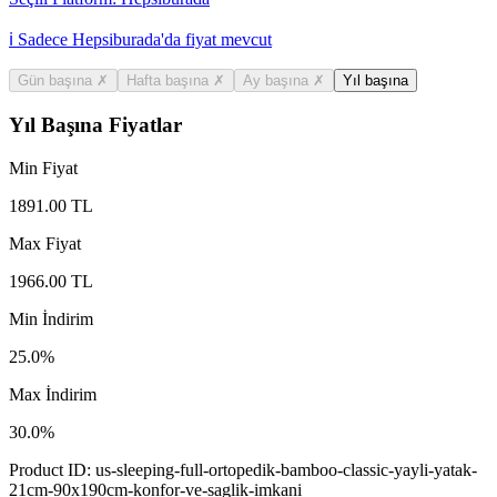
ℹ️ Sadece Hepsiburada'da fiyat mevcut
Gün başına
✗
Hafta başına
✗
Ay başına
✗
Yıl başına
Yıl Başına Fiyatlar
Min Fiyat
1891.00
TL
Max Fiyat
1966.00
TL
Min İndirim
25.0
%
Max İndirim
30.0
%
Product ID:
us-sleeping-full-ortopedik-bamboo-classic-yayli-yatak-
21cm-90x190cm-konfor-ve-saglik-imkani