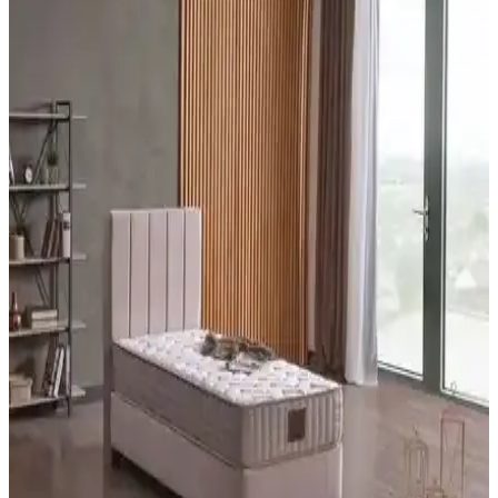
Heyner Bamboo Tek Kişilik Yatak ile Heyner Shadow Ultra Lux
Tek Kişilik Yatak arasındaki farklar, yay tipi, yükseklik, boyutlar,
dolgu ve konfor katmanları, ambalaj ve stok durumu ile tarafsız
biçimde karşılaştırılır. Kullanıcı yorumlarındaki olumlu ve olumsuz
noktalar özetlenir.
Yataş Dacron Quallofil Tek Kişilik XL Yorgan:
Yüksek Isı Yalıtımı ve Konfor Sağlar
Yataş Dacron® Quallofil Tek Kişilik XL Yorgan, üstün ısı yalıtımı,
hafif ve yumuşak yapısıyla soğuk mevsimlerde ideal, estetik ve
dayanıklı uyku ürünüdür.
HB Bedding Aloe Vera İçerikli Ortopedik Bonel
Yatak: Orta Sertlikte Konfor, Dayanıklılık
HB Bedding Aloe vera içeren ortopedik bonel yaylı yatak, orta
sertlikte konfor ve omurga hizasını destekler. Aloe yüzey nazik
dokunuş sağlar; rulo ambalaj ve yaklaşık 24 cm yükseklik üretim
varyasyonlarını dikkate alır; uzun ömürlü kullanım için uygundur.
Midilife Bamboo Hygiene ve Comfort Yatak: